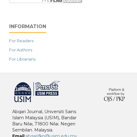
INFORMATION
For Readers
For Authors
For Librarians
خرید vpn
Abqari Journal, Universiti Sains
Islam Malaysia (USIM), Bandar
Baru Nilai, 71800 Nilai. Negeri
Sembilan. Malaysia.
Email
:
abqarifkp@usim.edu.my