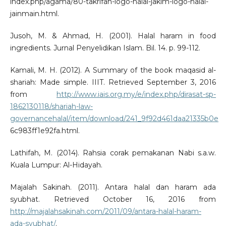
index.php/agama/80-takrifan-logo-halal-jakim-logo-halal-
jainmain.html.
Jusoh, M. & Ahmad, H. (2001). Halal haram in food
ingredients. Jurnal Penyelidikan Islam. Bil. 14. p. 99-112.
Kamali, M. H. (2012). A Summary of the book maqasid al-
shariah: Made simple. IIIT. Retrieved September 3, 2016
from
http://www.iais.org.my/e/index.php/dirasat-sp-
1862130118/shariah-law-
governancehalal/item/download/241_9f92d461daa21335b0e
6c983ff1e92fa.html.
Lathifah, M. (2014). Rahsia corak pemakanan Nabi s.a.w.
Kuala Lumpur: Al-Hidayah.
Majalah Sakinah. (2011). Antara halal dan haram ada
syubhat. Retrieved October 16, 2016 from
http://majalahsakinah.com/2011/09/antara-halal-haram-
ada-syubhat/
.