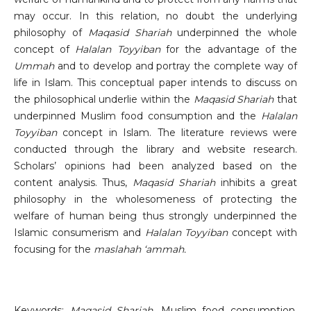
may occur. In this relation, no doubt the underlying
philosophy of
Maqasid Shariah
underpinned the whole
concept of
Halalan Toyyiban
for the advantage of the
Ummah
and to develop and portray the complete way of
life in Islam. This conceptual paper intends to discuss on
the philosophical underlie within the
Maqasid Shariah
that
underpinned Muslim food consumption and the
Halalan
Toyyiban
concept in Islam. The literature reviews were
conducted through the library and website research.
Scholars’ opinions had been analyzed based on the
content analysis. Thus,
Maqasid Shariah
inhibits a great
philosophy in the wholesomeness of protecting the
welfare of human being thus strongly underpinned the
Islamic consumerism and
Halalan Toyyiban
concept with
focusing for the
maslahah ‘ammah.
Keywords:
Maqasid Shariah
, Muslim food consumption,