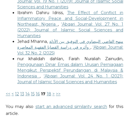
Journal: Vol. 19 No. 1 (2019): Journal of Islamic Social
Sciences and Humanities
Ibrahim Dahiru Idriss,
The Effect of Conflict in
Inflammatory Peace and Social-Development in
Northeast, Nigeria
,
‘Abqari Journal: Vol. 27 No. 1
(2022): Journal of Islamic Social Sciences and
Humanities
Jehad Mhanna,
منهج القاضي البيضاوي في التوفيق بين الأدلة
وأثره في دراسة القضايا الفقهية المعاصرة
,
‘Abqari Journal:
Vol. 32 No. 2 (2025)
nur khalidah dahlan, Farah Nuraliah Zainudin,
Penggunaan Dinar Emas dalam Urusan Perniagaan
Mengikut Perspektif Perundangan di Malaysia &
Indonesia
,
‘Abqari Journal: Vol. 24 No. 1 (2021):
Journal of Islamic Social Sciences and Humanities
<<
<
12
13
14
15
16
17
18
>
>>
You may also
start an advanced similarity search
for this
article.