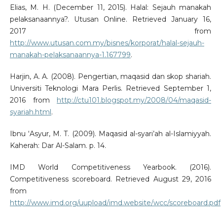
Elias, M. H. (December 11, 2015). Halal: Sejauh manakah
pelaksanaannya?. Utusan Online. Retrieved January 16,
2017 from
http://www.utusan.com.my/bisnes/korporat/halal-sejauh-
manakah-pelaksanaannya-1.167799
.
Harjin, A. A. (2008). Pengertian, maqasid dan skop shariah.
Universiti Teknologi Mara Perlis. Retrieved September 1,
2016 from
http://ctu101.blogspot.my/2008/04/maqasid-
syariah.html
.
Ibnu ‘Asyur, M. T. (2009). Maqasid al-syari’ah al-Islamiyyah.
Kaherah: Dar Al-Salam. p. 14.
IMD World Competitiveness Yearbook. (2016).
Competitiveness scoreboard. Retrieved August 29, 2016
from
http://www.imd.org/uupload/imd.website/wcc/scoreboard.pdf