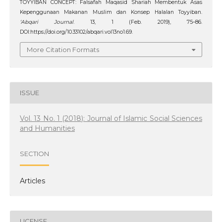
TOYYIBAN CONCEPT: Falsafah Maqasid Shariah Membentuk Asas
Kepenggunaan Makanan Muslim dan Konsep Halalan Toyyiban.
‘Abqari Journal
. 13, 1 (Feb. 2019), 75–86.
DOI:https://doi.org/10.33102/abqari.vol13no1.69.
More Citation Formats
ISSUE
Vol. 13 No. 1 (2018): Journal of Islamic Social Sciences
and Humanities
SECTION
Articles
LICENSE