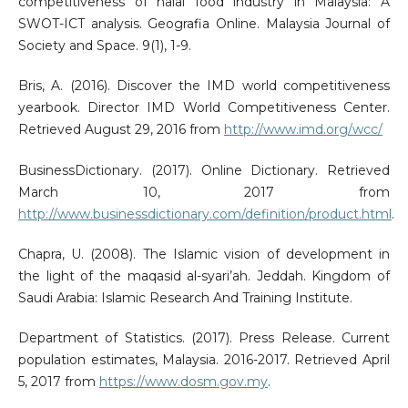
competitiveness of halal food industry in Malaysia: A
SWOT-ICT analysis. Geografia Online. Malaysia Journal of
Society and Space. 9(1), 1-9.
Bris, A. (2016). Discover the IMD world competitiveness
yearbook. Director IMD World Competitiveness Center.
Retrieved August 29, 2016 from
http://www.imd.org/wcc/
BusinessDictionary. (2017). Online Dictionary. Retrieved
March 10, 2017 from
http://www.businessdictionary.com/definition/product.html
.
Chapra, U. (2008). The Islamic vision of development in
the light of the maqasid al-syari’ah. Jeddah. Kingdom of
Saudi Arabia: Islamic Research And Training Institute.
Department of Statistics. (2017). Press Release. Current
population estimates, Malaysia. 2016-2017. Retrieved April
5, 2017 from
https://www.dosm.gov.my
.