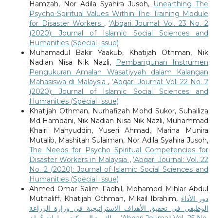
Hamzah, Nor Adila Syahira Jusoh,
Unearthing The
Psycho-Spiritual Values Within The Training Module
for Disaster Workers
,
‘Abqari Journal: Vol. 23 No. 2
(2020): Journal of Islamic Social Sciences and
Humanities (Special Issue)
Muhamadul Bakir Yaakub, Khatijah Othman, Nik
Nadian Nisa Nik Nazli,
Pembangunan Instrumen
Pengukuran Amalan Wasatiyyah dalam Kalangan
Mahasiswa di Malaysia
,
‘Abqari Journal: Vol. 22 No. 2
(2020): Journal of Islamic Social Sciences and
Humanities (Special Issue)
Khatijah Othman, Nurhafizah Mohd Sukor, Suhailiza
Md Hamdani, Nik Nadian Nisa Nik Nazli, Muhammad
Khairi Mahyuddin, Yuseri Ahmad, Marina Munira
Mutalib, Mashitah Sulaiman, Nor Adila Syahira Jusoh,
The Needs for Psycho Spiritual Competencies for
Disaster Workers in Malaysia
,
‘Abqari Journal: Vol. 22
No. 2 (2020): Journal of Islamic Social Sciences and
Humanities (Special Issue)
Ahmed Omar Salim Fadhil, Mohamed Mihlar Abdul
Muthaliff, Khatijah Othman, Mikail Ibrahim,
دور الأداء
الوظيفي في تحقيق الأهداف الاستراتيجية في وزارة الزراعة
والثروة السمكية بسلطنة عُمان
,
‘Abqari Journal: Vol. 25 No.