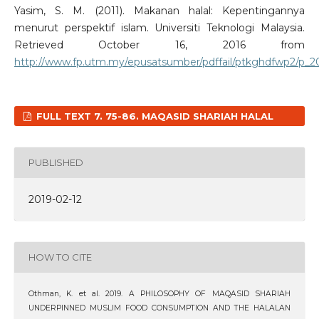
Yasim, S. M. (2011). Makanan halal: Kepentingannya
menurut perspektif islam. Universiti Teknologi Malaysia.
Retrieved October 16, 2016 from
http://www.fp.utm.my/epusatsumber/pdffail/ptkghdfwp2/p_
FULL TEXT 7. 75-86. MAQASID SHARIAH HALAL
PUBLISHED
2019-02-12
HOW TO CITE
Othman, K. et al. 2019. A PHILOSOPHY OF MAQASID SHARIAH
UNDERPINNED MUSLIM FOOD CONSUMPTION AND THE HALALAN