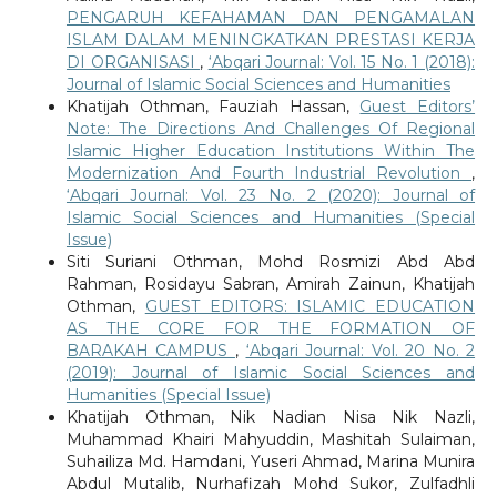
PENGARUH KEFAHAMAN DAN PENGAMALAN
ISLAM DALAM MENINGKATKAN PRESTASI KERJA
DI ORGANISASI
,
‘Abqari Journal: Vol. 15 No. 1 (2018):
Journal of Islamic Social Sciences and Humanities
Khatijah Othman, Fauziah Hassan,
Guest Editors’
Note: The Directions And Challenges Of Regional
Islamic Higher Education Institutions Within The
Modernization And Fourth Industrial Revolution
,
‘Abqari Journal: Vol. 23 No. 2 (2020): Journal of
Islamic Social Sciences and Humanities (Special
Issue)
Siti Suriani Othman, Mohd Rosmizi Abd Abd
Rahman, Rosidayu Sabran, Amirah Zainun, Khatijah
Othman,
GUEST EDITORS: ISLAMIC EDUCATION
AS THE CORE FOR THE FORMATION OF
BARAKAH CAMPUS
,
‘Abqari Journal: Vol. 20 No. 2
(2019): Journal of Islamic Social Sciences and
Humanities (Special Issue)
Khatijah Othman, Nik Nadian Nisa Nik Nazli,
Muhammad Khairi Mahyuddin, Mashitah Sulaiman,
Suhailiza Md. Hamdani, Yuseri Ahmad, Marina Munira
Abdul Mutalib, Nurhafizah Mohd Sukor, Zulfadhli