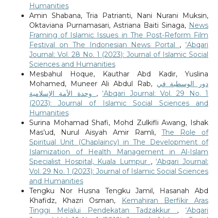
Humanities
Amin Shabana, Tria Patrianti, Nani Nurani Muksin,
Oktaviana Purnamasari, Astriana Baiti Sinaga,
News
Framing of Islamic Issues in The Post-Reform Film
Festival on The Indonesian News Portal
,
‘Abqari
Journal: Vol. 28 No. 1 (2023): Journal of Islamic Social
Sciences and Humanities
Mesbahul Hoque, Kauthar Abd Kadir, Yuslina
Mohamed, Muneer Ali Abdul Rab,
دور الوسطية في
وحدة الأمة الإسلامية
,
‘Abqari Journal: Vol. 29 No. 1
(2023): Journal of Islamic Social Sciences and
Humanities
Surina Mohamad Shafi, Mohd Zulkifli Awang, Ishak
Mas’ud, Nurul Aisyah Amir Ramli,
The Role of
Spiritual Unit (Chaplaincy) in The Development of
Islamization of Health Management in Al-Islam
Specialist Hospital, Kuala Lumpur
,
‘Abqari Journal:
Vol. 29 No. 1 (2023): Journal of Islamic Social Sciences
and Humanities
Tengku Nor Husna Tengku Jamil, Hasanah Abd
Khafidz, Khazri Osman,
Kemahiran Berfikir Aras
Tinggi Melalui Pendekatan Tadzakkur
,
‘Abqari