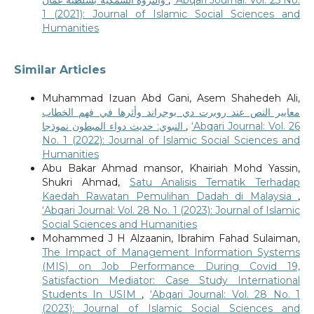
1 (2021): Journal of Islamic Social Sciences and
Humanities
Similar Articles
Muhammad Izuan Abd Gani, Asem Shahedeh Ali,
معايير النص عند روبرت دي بوجراند وأثرها في فهم الخطاب
النبوي: حديث دواء المبطون نموذجا
,
‘Abqari Journal: Vol. 26
No. 1 (2022): Journal of Islamic Social Sciences and
Humanities
Abu Bakar Ahmad mansor, Khairiah Mohd Yassin,
Shukri Ahmad,
Satu Analisis Tematik Terhadap
Kaedah Rawatan Pemulihan Dadah di Malaysia
,
‘Abqari Journal: Vol. 28 No. 1 (2023): Journal of Islamic
Social Sciences and Humanities
Mohammed J H Alzaanin, Ibrahim Fahad Sulaiman,
The Impact of Management Information Systems
(MIS) on Job Performance During Covid 19,
Satisfaction Mediator: Case Study International
Students In USIM
,
‘Abqari Journal: Vol. 28 No. 1
(2023): Journal of Islamic Social Sciences and