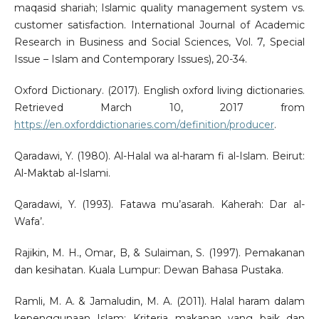
maqasid shariah; Islamic quality management system vs.
customer satisfaction. International Journal of Academic
Research in Business and Social Sciences, Vol. 7, Special
Issue – Islam and Contemporary Issues), 20-34.
Oxford Dictionary. (2017). English oxford living dictionaries.
Retrieved March 10, 2017 from
https://en.oxforddictionaries.com/definition/producer
.
Qaradawi, Y. (1980). Al-Halal wa al-haram fi al-Islam. Beirut:
Al-Maktab al-Islami.
Qaradawi, Y. (1993). Fatawa mu’asarah. Kaherah: Dar al-
Wafa’.
Rajikin, M. H., Omar, B, & Sulaiman, S. (1997). Pemakanan
dan kesihatan. Kuala Lumpur: Dewan Bahasa Pustaka.
Ramli, M. A. & Jamaludin, M. A. (2011). Halal haram dalam
kepenggunaan Islam: Kriteria makanan yang baik dan