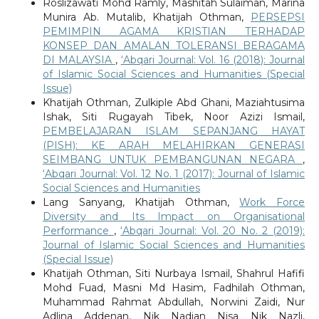
Roslizawati Mohd Ramly, Mashitah Sulaiman, Marina
Munira Ab. Mutalib, Khatijah Othman,
PERSEPSI
PEMIMPIN AGAMA KRISTIAN TERHADAP
KONSEP DAN AMALAN TOLERANSI BERAGAMA
DI MALAYSIA
,
‘Abqari Journal: Vol. 16 (2018): Journal
of Islamic Social Sciences and Humanities (Special
Issue)
Khatijah Othman, Zulkiple Abd Ghani, Maziahtusima
Ishak, Siti Rugayah Tibek, Noor Azizi Ismail,
PEMBELAJARAN ISLAM SEPANJANG HAYAT
(PISH): KE ARAH MELAHIRKAN GENERASI
SEIMBANG UNTUK PEMBANGUNAN NEGARA
,
‘Abqari Journal: Vol. 12 No. 1 (2017): Journal of Islamic
Social Sciences and Humanities
Lang Sanyang, Khatijah Othman,
Work Force
Diversity and Its Impact on Organisational
Performance
,
‘Abqari Journal: Vol. 20 No. 2 (2019):
Journal of Islamic Social Sciences and Humanities
(Special Issue)
Khatijah Othman, Siti Nurbaya Ismail, Shahrul Hafifi
Mohd Fuad, Masni Md Hasim, Fadhilah Othman,
Muhammad Rahmat Abdullah, Norwini Zaidi, Nur
Adlina Addenan, Nik Nadian Nisa Nik Nazli,