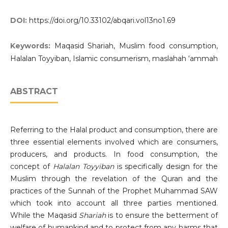
DOI:
https://doi.org/10.33102/abqari.vol13no1.69
Keywords:
Maqasid Shariah, Muslim food consumption,
Halalan Toyyiban, Islamic consumerism, maslahah ‘ammah
ABSTRACT
Referring to the Halal product and consumption, there are
three essential elements involved which are consumers,
producers, and products. In food consumption, the
concept of
Halalan Toyyiban
is specifically design for the
Muslim through the revelation of the Quran and the
practices of the Sunnah of the Prophet Muhammad SAW
which took into account all three parties mentioned.
While the Maqasid
Shariah
is to ensure the betterment of
welfare of humankind and to protect from any harms that