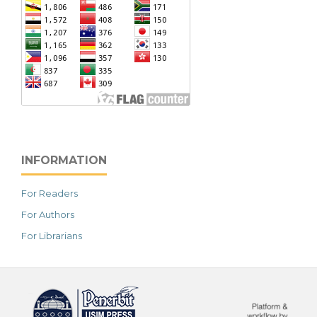
INFORMATION
For Readers
For Authors
For Librarians
خرید vpn