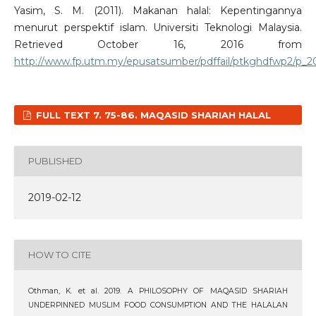
Yasim, S. M. (2011). Makanan halal: Kepentingannya
menurut perspektif islam. Universiti Teknologi Malaysia.
Retrieved October 16, 2016 from
http://www.fp.utm.my/epusatsumber/pdffail/ptkghdfwp2/p_
FULL TEXT 7. 75-86. MAQASID SHARIAH HALAL
PUBLISHED
2019-02-12
HOW TO CITE
Othman, K. et al. 2019. A PHILOSOPHY OF MAQASID SHARIAH
UNDERPINNED MUSLIM FOOD CONSUMPTION AND THE HALALAN