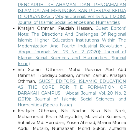
PENGARUH KEFAHAMAN DAN PENGAMALAN
ISLAM DALAM MENINGKATKAN PRESTASI KERJA
DI ORGANISASI
,
‘Abqari Journal: Vol. 15 No. 1 (2018):
Journal of Islamic Social Sciences and Humanities
Khatijah Othman, Fauziah Hassan,
Guest Editors’
Note: The Directions And Challenges Of Regional
Islamic Higher Education Institutions Within The
Modernization And Fourth Industrial Revolution
,
‘Abqari Journal: Vol. 23 No. 2 (2020): Journal of
Islamic Social Sciences and Humanities (Special
Issue)
Siti Suriani Othman, Mohd Rosmizi Abd Abd
Rahman, Rosidayu Sabran, Amirah Zainun, Khatijah
Othman,
GUEST EDITORS: ISLAMIC EDUCATION
AS THE CORE FOR THE FORMATION OF
BARAKAH CAMPUS
,
‘Abqari Journal: Vol. 20 No. 2
(2019): Journal of Islamic Social Sciences and
Humanities (Special Issue)
Khatijah Othman, Nik Nadian Nisa Nik Nazli,
Muhammad Khairi Mahyuddin, Mashitah Sulaiman,
Suhailiza Md. Hamdani, Yuseri Ahmad, Marina Munira
Abdul Mutalib, Nurhafizah Mohd Sukor, Zulfadhli