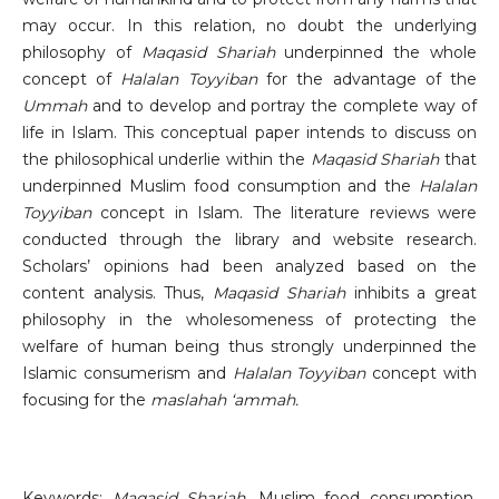
may occur. In this relation, no doubt the underlying
philosophy of
Maqasid Shariah
underpinned the whole
concept of
Halalan Toyyiban
for the advantage of the
Ummah
and to develop and portray the complete way of
life in Islam. This conceptual paper intends to discuss on
the philosophical underlie within the
Maqasid Shariah
that
underpinned Muslim food consumption and the
Halalan
Toyyiban
concept in Islam. The literature reviews were
conducted through the library and website research.
Scholars’ opinions had been analyzed based on the
content analysis. Thus,
Maqasid Shariah
inhibits a great
philosophy in the wholesomeness of protecting the
welfare of human being thus strongly underpinned the
Islamic consumerism and
Halalan Toyyiban
concept with
focusing for the
maslahah ‘ammah.
Keywords:
Maqasid Shariah
, Muslim food consumption,