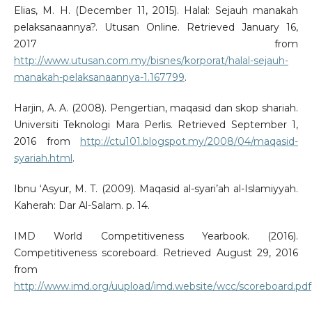
Elias, M. H. (December 11, 2015). Halal: Sejauh manakah
pelaksanaannya?. Utusan Online. Retrieved January 16,
2017 from
http://www.utusan.com.my/bisnes/korporat/halal-sejauh-
manakah-pelaksanaannya-1.167799
.
Harjin, A. A. (2008). Pengertian, maqasid dan skop shariah.
Universiti Teknologi Mara Perlis. Retrieved September 1,
2016 from
http://ctu101.blogspot.my/2008/04/maqasid-
syariah.html
.
Ibnu ‘Asyur, M. T. (2009). Maqasid al-syari’ah al-Islamiyyah.
Kaherah: Dar Al-Salam. p. 14.
IMD World Competitiveness Yearbook. (2016).
Competitiveness scoreboard. Retrieved August 29, 2016
from
http://www.imd.org/uupload/imd.website/wcc/scoreboard.pdf