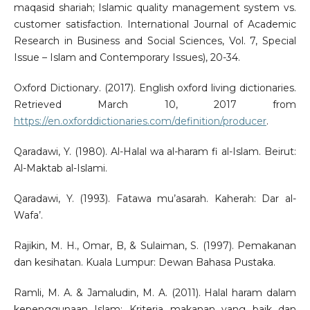
maqasid shariah; Islamic quality management system vs.
customer satisfaction. International Journal of Academic
Research in Business and Social Sciences, Vol. 7, Special
Issue – Islam and Contemporary Issues), 20-34.
Oxford Dictionary. (2017). English oxford living dictionaries.
Retrieved March 10, 2017 from
https://en.oxforddictionaries.com/definition/producer
.
Qaradawi, Y. (1980). Al-Halal wa al-haram fi al-Islam. Beirut:
Al-Maktab al-Islami.
Qaradawi, Y. (1993). Fatawa mu’asarah. Kaherah: Dar al-
Wafa’.
Rajikin, M. H., Omar, B, & Sulaiman, S. (1997). Pemakanan
dan kesihatan. Kuala Lumpur: Dewan Bahasa Pustaka.
Ramli, M. A. & Jamaludin, M. A. (2011). Halal haram dalam
kepenggunaan Islam: Kriteria makanan yang baik dan