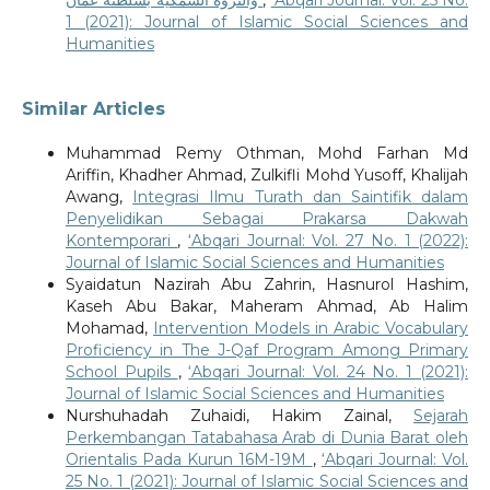
1 (2021): Journal of Islamic Social Sciences and
Humanities
Similar Articles
Muhammad Remy Othman, Mohd Farhan Md
Ariffin, Khadher Ahmad, Zulkifli Mohd Yusoff, Khalijah
Awang,
Integrasi Ilmu Turath dan Saintifik dalam
Penyelidikan Sebagai Prakarsa Dakwah
Kontemporari
,
‘Abqari Journal: Vol. 27 No. 1 (2022):
Journal of Islamic Social Sciences and Humanities
Syaidatun Nazirah Abu Zahrin, Hasnurol Hashim,
Kaseh Abu Bakar, Maheram Ahmad, Ab Halim
Mohamad,
Intervention Models in Arabic Vocabulary
Proficiency in The J-Qaf Program Among Primary
School Pupils
,
‘Abqari Journal: Vol. 24 No. 1 (2021):
Journal of Islamic Social Sciences and Humanities
Nurshuhadah Zuhaidi, Hakim Zainal,
Sejarah
Perkembangan Tatabahasa Arab di Dunia Barat oleh
Orientalis Pada Kurun 16M-19M
,
‘Abqari Journal: Vol.
25 No. 1 (2021): Journal of Islamic Social Sciences and