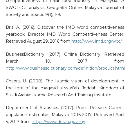
competitiveness of halal food industry in Malaysia: A
SWOT-ICT analysis. Geografia Online. Malaysia Journal of
Society and Space. 9(1), 1-9.
Bris, A. (2016). Discover the IMD world competitiveness
yearbook. Director IMD World Competitiveness Center.
Retrieved August 29, 2016 from
http://www.imd.org/wcc/
BusinessDictionary. (2017). Online Dictionary. Retrieved
March 10, 2017 from
http://www.businessdictionary.com/definition/product.html
.
Chapra, U. (2008). The Islamic vision of development in
the light of the maqasid al-syari’ah. Jeddah. Kingdom of
Saudi Arabia: Islamic Research And Training Institute.
Department of Statistics. (2017). Press Release. Current
population estimates, Malaysia. 2016-2017. Retrieved April
5, 2017 from
https://www.dosm.gov.my
.