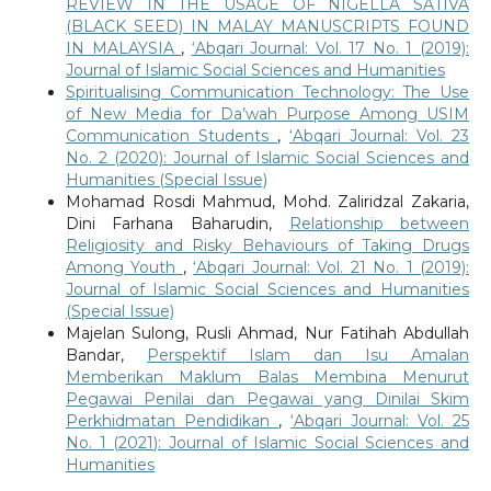
REVIEW IN THE USAGE OF NIGELLA SATIVA
(BLACK SEED) IN MALAY MANUSCRIPTS FOUND
IN MALAYSIA
,
‘Abqari Journal: Vol. 17 No. 1 (2019):
Journal of Islamic Social Sciences and Humanities
Spiritualising Communication Technology: The Use
of New Media for Da’wah Purpose Among USIM
Communication Students
,
‘Abqari Journal: Vol. 23
No. 2 (2020): Journal of Islamic Social Sciences and
Humanities (Special Issue)
Mohamad Rosdi Mahmud, Mohd. Zaliridzal Zakaria,
Dini Farhana Baharudin,
Relationship between
Religiosity and Risky Behaviours of Taking Drugs
Among Youth
,
‘Abqari Journal: Vol. 21 No. 1 (2019):
Journal of Islamic Social Sciences and Humanities
(Special Issue)
Majelan Sulong, Rusli Ahmad, Nur Fatihah Abdullah
Bandar,
Perspektif Islam dan Isu Amalan
Memberikan Maklum Balas Membina Menurut
Pegawai Penilai dan Pegawai yang Dinilai Skim
Perkhidmatan Pendidikan
,
‘Abqari Journal: Vol. 25
No. 1 (2021): Journal of Islamic Social Sciences and
Humanities