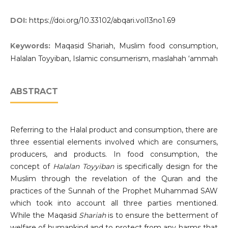
DOI:
https://doi.org/10.33102/abqari.vol13no1.69
Keywords:
Maqasid Shariah, Muslim food consumption,
Halalan Toyyiban, Islamic consumerism, maslahah ‘ammah
ABSTRACT
Referring to the Halal product and consumption, there are
three essential elements involved which are consumers,
producers, and products. In food consumption, the
concept of
Halalan Toyyiban
is specifically design for the
Muslim through the revelation of the Quran and the
practices of the Sunnah of the Prophet Muhammad SAW
which took into account all three parties mentioned.
While the Maqasid
Shariah
is to ensure the betterment of
welfare of humankind and to protect from any harms that