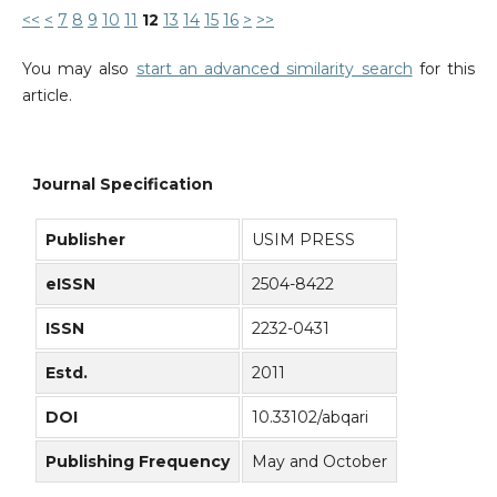
<<
<
7
8
9
10
11
12
13
14
15
16
>
>>
You may also
start an advanced similarity search
for this
article.
Journal Specification
Publisher
USIM PRESS
eISSN
2504-8422
ISSN
2232-0431
Estd.
2011
DOI
10.33102/abqari
Publishing Frequency
May and October