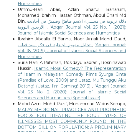
Humanities
Ummu-Hani Abas, Azlan Shaiful Baharum,
Mohamed Ibrahim Hassan Othman, Abdul Ghani Md
Din,
دلالة تربوية في مجـــيء الاسم ظاهرًا وضميرًا في أحاديث
الأربعين النووية
,
‘Abqari Journal: Vol. 25 No. 1 (2021):
Journal of Islamic Social Sciences and Humanities
Ibrahim Abdalla El-Banna, Noor Amali Mohd Daud,
تحليل مفهوم الجاهلية في فكر سيد قطب
,
‘Abqari Journal:
Vol. 18 (2019): Journal of Islamic Social Sciences and
Humanities
Suria Hani A.Rahman, Rosidayu Sabran , Rosninawati
Hussin,
Islamic Moral Comedy? The Representation
of Islam in Malaysian Comedy Films Syurga Cinta
(Paradise of Love, 2009) and Ustaz, Mu Tunggu Aku
Datang! (Ustaz, I’m Coming! 2013)
,
‘Abqari Journal:
Vol. 23 No. 2 (2020): Journal of Islamic Social
Sciences and Humanities (Special Issue)
Mohd Azmi Mohd Razif, Muhammad Widus Sempo,
MALAY MEDICINAL PRACTICES AND PROPHETIC
FOODS FOR TREATING THE FOUR TYPES OF
ILLNESSES MOST COMMONLY FOUND IN THE
BOTTOM BILLION POPULATION: A PRELIMINARY