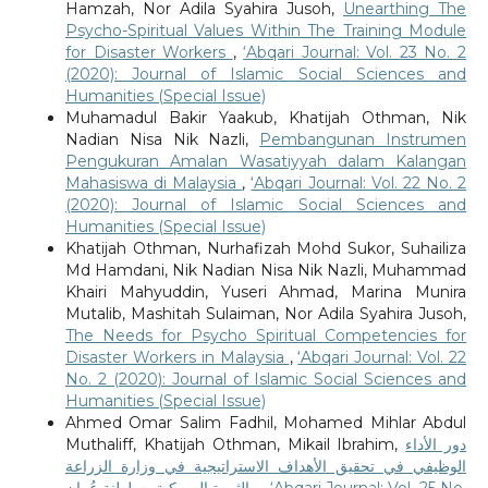
Hamzah, Nor Adila Syahira Jusoh,
Unearthing The
Psycho-Spiritual Values Within The Training Module
for Disaster Workers
,
‘Abqari Journal: Vol. 23 No. 2
(2020): Journal of Islamic Social Sciences and
Humanities (Special Issue)
Muhamadul Bakir Yaakub, Khatijah Othman, Nik
Nadian Nisa Nik Nazli,
Pembangunan Instrumen
Pengukuran Amalan Wasatiyyah dalam Kalangan
Mahasiswa di Malaysia
,
‘Abqari Journal: Vol. 22 No. 2
(2020): Journal of Islamic Social Sciences and
Humanities (Special Issue)
Khatijah Othman, Nurhafizah Mohd Sukor, Suhailiza
Md Hamdani, Nik Nadian Nisa Nik Nazli, Muhammad
Khairi Mahyuddin, Yuseri Ahmad, Marina Munira
Mutalib, Mashitah Sulaiman, Nor Adila Syahira Jusoh,
The Needs for Psycho Spiritual Competencies for
Disaster Workers in Malaysia
,
‘Abqari Journal: Vol. 22
No. 2 (2020): Journal of Islamic Social Sciences and
Humanities (Special Issue)
Ahmed Omar Salim Fadhil, Mohamed Mihlar Abdul
Muthaliff, Khatijah Othman, Mikail Ibrahim,
دور الأداء
الوظيفي في تحقيق الأهداف الاستراتيجية في وزارة الزراعة
والثروة السمكية بسلطنة عُمان
,
‘Abqari Journal: Vol. 25 No.