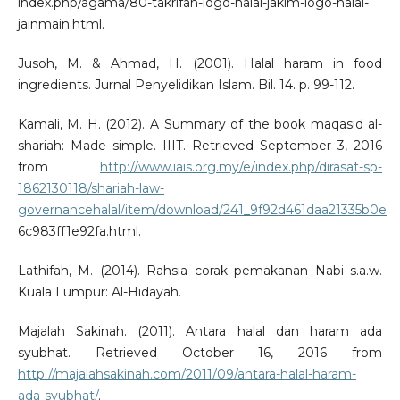
index.php/agama/80-takrifan-logo-halal-jakim-logo-halal-
jainmain.html.
Jusoh, M. & Ahmad, H. (2001). Halal haram in food
ingredients. Jurnal Penyelidikan Islam. Bil. 14. p. 99-112.
Kamali, M. H. (2012). A Summary of the book maqasid al-
shariah: Made simple. IIIT. Retrieved September 3, 2016
from
http://www.iais.org.my/e/index.php/dirasat-sp-
1862130118/shariah-law-
governancehalal/item/download/241_9f92d461daa21335b0e
6c983ff1e92fa.html.
Lathifah, M. (2014). Rahsia corak pemakanan Nabi s.a.w.
Kuala Lumpur: Al-Hidayah.
Majalah Sakinah. (2011). Antara halal dan haram ada
syubhat. Retrieved October 16, 2016 from
http://majalahsakinah.com/2011/09/antara-halal-haram-
ada-syubhat/
.