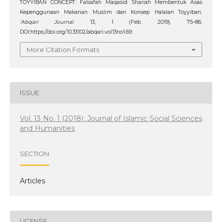
TOYYIBAN CONCEPT: Falsafah Maqasid Shariah Membentuk Asas
Kepenggunaan Makanan Muslim dan Konsep Halalan Toyyiban.
‘Abqari Journal
. 13, 1 (Feb. 2019), 75–86.
DOI:https://doi.org/10.33102/abqari.vol13no1.69.
More Citation Formats
ISSUE
Vol. 13 No. 1 (2018): Journal of Islamic Social Sciences
and Humanities
SECTION
Articles
LICENSE