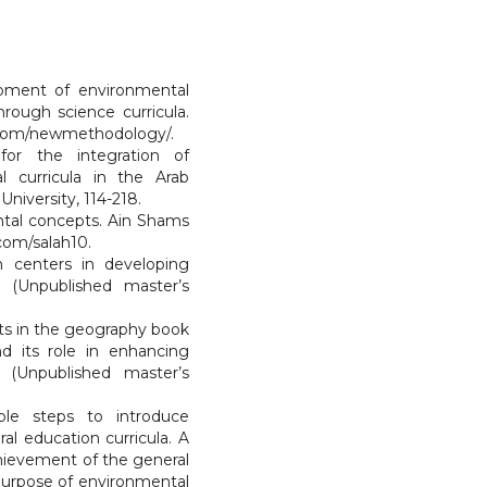
opment of environmental
rough science curricula.
n.com/newmethodology/.
or the integration of
l curricula in the Arab
University, 114-218.
ntal concepts. Ain Shams
com/salah10.
h centers in developing
 (Unpublished master’s
pts in the geography book
d its role in enhancing
(Unpublished master’s
able steps to introduce
al education curricula. A
ievement of the general
 purpose of environmental