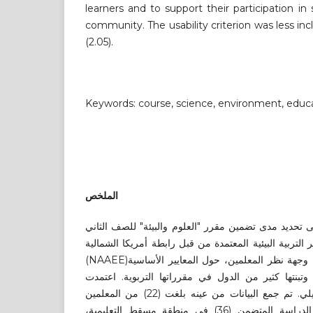
learners and to support their participation in
community. The usability criterion was less in
(2.05).
Keywords: course, science, environment, educa
ال
ملخص
 تحديد مدى تضمين مقرر "العلوم والبيئة" للصف الثاني
لتربية البيئية المعتمدة من قبل رابطة أمريكا الشمالية
(NAAEE)؛ من خلال دراسة مسحية من وجهة نظر المعلمين، حول المعايير الأساسية
 وتبنتها كثير من الدول في مقرراتها التربوية. اعتمدت
الدراسة المنهج الوصفي التحليلي. تم جمع البيانات من عينه بلغت (22) من المعلمين
والمعلمات من أصل مجتمع الدراسة المتضمن (36) في منطقة مسقط التعليمية،