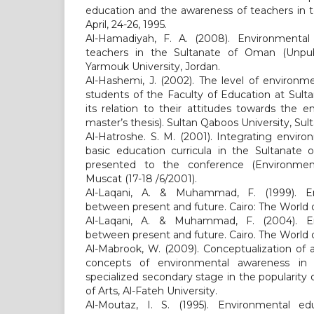
education and the awareness of teachers in 
April, 24-26, 1995.
Al-Hamadiyah, F. A. (2008). Environmental
teachers in the Sultanate of Oman (Unpubl
Yarmouk University, Jordan.
Al-Hashemi, J. (2002). The level of environ
students of the Faculty of Education at Sult
its relation to their attitudes towards the 
master’s thesis). Sultan Qaboos University, Su
Al-Hatroshe. S. M. (2001). Integrating envir
basic education curricula in the Sultanate
presented to the conference (Environment
Muscat (17-18 /6/2001).
Al-Laqani, A. & Muhammad, F. (1999). En
between present and future. Cairo: The World 
Al-Laqani, A. & Muhammad, F. (2004). En
between present and future. Cairo. The World 
Al-Mabrook, W. (2009). Conceptualization of 
concepts of environmental awareness in 
specialized secondary stage in the popularity o
of Arts, Al-Fateh University.
Al-Moutaz, I. S. (1995). Environmental ed