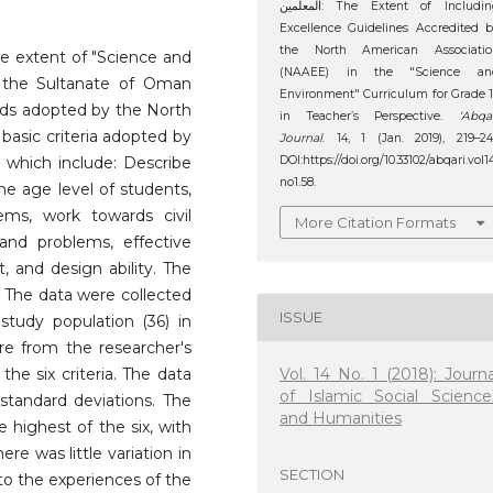
المعلمين: The Extent of Including
Excellence Guidelines Accredited 
the North American Associatio
he extent of "Science and
(NAAEE) in the "Science an
n the Sultanate of Oman
Environment" Curriculum for Grade 
rds adopted by the North
in Teacher’s Perspective.
‘Abqa
basic criteria adopted by
Journal
. 14, 1 (Jan. 2019), 219–24
, which include: Describe
DOI:https://doi.org/10.33102/abqari.vol1
no1.58.
he age level of students,
ems, work towards civil
More Citation Formats
 and problems, effective
, and design ability. The
. The data were collected
ISSUE
tudy population (36) in
re from the researcher's
Vol. 14 No. 1 (2018): Journa
the six criteria. The data
of Islamic Social Science
tandard deviations. The
and Humanities
e highest of the six, with
re was little variation in
SECTION
 to the experiences of the