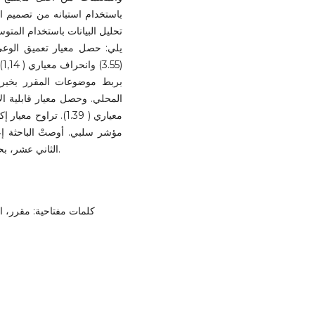
تحليل البيانات باستخدام المتوس
يلي: حصل معيار تعميق الوع
و
بربط موضوعات المقرر بخبرا
مؤشر سلبي. أوصتْ الباحثة إع
الثاني عشر، بحيث يتوافق والمعايير العالمية المعتمدة في كثير من الدول.
كلمات مفتاحية: مقرر، العل