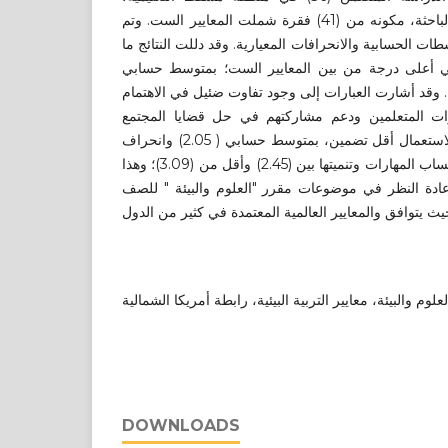
باستخدام استبانه من تصميم الباحثة، مكونه من (41) فقرة شملت المعايير الست. وتم
طات الحسابية والانحرافات المعيارية. وقد دللت النتائج ما
ي أعلى درجة من بين المعايير الست؛ بمتوسط حسابي
(3.55) انحراف معياري ( 1,14). وقد أشارت العبارات إلى وجود تفاوت ضئيل في الاهتمام
ت المتعلمين ودعم مشاركتهم في حل قضايا المجتمع
المحلي. وحصل معيار قابلية الاستعمال أقل تضمين، بمتوسط حسابي ( 2.05) وانحراف
معياري ( 1.39). تراوح معيار إكساب المهارات وتنميتها بين (2.45) وأقل من (3.09)؛ وهذا
ادة النظر في موضوعات مقرر "العلوم والبيئة " للصف
وم والبيئة، معايير التربية البيئية، رابطة أمريكا الشمالية
DOWNLOADS