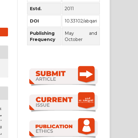
Estd.
2011
DOI
10.33102/abqari
Publishing
May and
Frequency
October
.
ال
ال