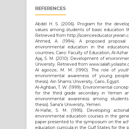
REFERENCES
Abdel H. S. (2006). Program for the devel
values among students of basic education th
Retrieved from http://scienceeducator.jeera
Ahmed, A. (1994). A proposed proposal f
environmental education in the educationa
countries. Cairo: Faculty of Education, Al-Azhar 
Ajaj, S. M. (2010). Development of environme
University. Retrieved from www.salah.yolasite.
Al agooze, M. M. (1990). The role of yout
environmental awareness of young people
thesis). Ain Shams University, Cairo, Egypt.
Al-Aghbari, T. W. (1999). Environmental conce
for the third grade secondary in Yemen an
environmental awareness among students 
thesis). Sana'a University, Yemen.
Al-Hafar, S. M. (1995). Developing action
environmental education courses in the gener
paper presented to the symposium on the ach
education curricula in the Gulf States for the