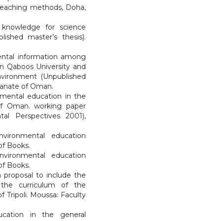
teaching methods, Doha,
 knowledge for science
ished master’s thesis).
mental information among
an Qaboos University and
environment (Unpublished
ltanate of Oman.
onmental education in the
 of Oman. working paper
al Perspectives 2001),
vironmental education
of Books.
vironmental education
of Books.
a proposal to include the
the curriculum of the
f Tripoli. Moussa: Faculty
ucation in the general