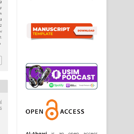
by
n
d
12
ri
1.
4
l
s
Al-Abqari
is an open access