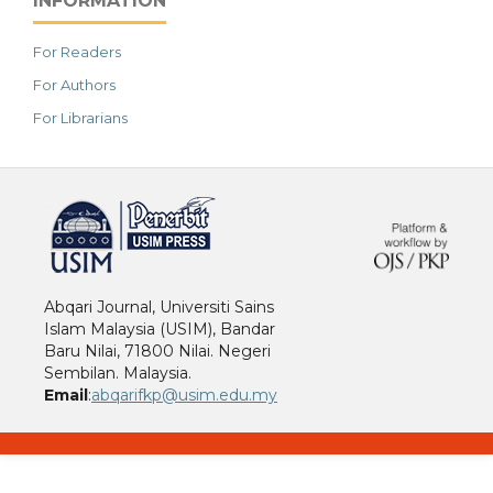
INFORMATION
For Readers
For Authors
For Librarians
خرید vpn
Abqari Journal, Universiti Sains
Islam Malaysia (USIM), Bandar
Baru Nilai, 71800 Nilai. Negeri
Sembilan. Malaysia.
Email
:
abqarifkp@usim.edu.my