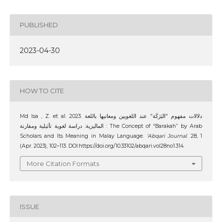
PUBLISHED
2023-04-30
HOW TO CITE
Md Isa , Z. et al. 2023. دلالات مفهوم "البَرَكَة" عند اللغويين ومعانيها باللغة
الماليزية: دراسة لغوية تأثيلية ومقارنة : The Concept of “Barakah” by Arab
Scholars and Its Meaning in Malay Language.
‘Abqari Journal
. 28, 1
(Apr. 2023), 102–113. DOI:https://doi.org/10.33102/abqari.vol28no1.314.
More Citation Formats
ISSUE