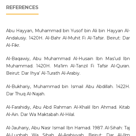
REFERENCES
Abu Hayyan, Muhammad bin Yusof bin Ali bin Hayyan Al-
Andalusiy. 1420H. Al-Bahr Al-Muhit Fi Al-Tafsir. Beirut: Dar
Al-Fikr.
Al-Baqawiy, Abu Muhammad Al-Husain Ibn Mas’ud Ibn
Muhammad. 1420H. Ma’lim Al-Tanzil Fi Tafsir Al-Quran.
Beirut: Dar Ihya’ Al-Turath Al-Arabiy.
Al-Bukhariy, Muhammad bin Ismail Abu Abdillah. 1422H.
Dar Thuq Al-Najah.
Al-Farahidiy, Abu Abd Rahman Al-Khalil Ibn Ahmad. Kitab
Al-Ain. Dar Wa Maktabah Al-Hilal.
Al-Jauhariy, Abu Nasr Ismail Ibn Hamad. 1987. Al-Sihah: Taj
Al-Lughah Wa Sihah Al-Arabiyyah. Beirut: Dar Al-Ilm