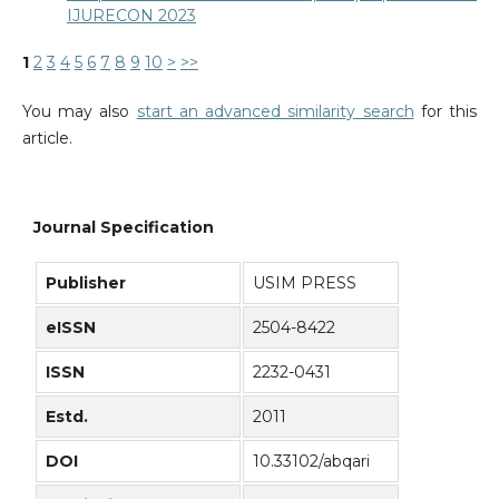
IJURECON 2023
1
2
3
4
5
6
7
8
9
10
>
>>
You may also
start an advanced similarity search
for this
article.
Journal Specification
Publisher
USIM PRESS
eISSN
2504-8422
ISSN
2232-0431
Estd.
2011
DOI
10.33102/abqari