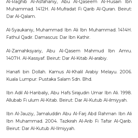
Al-Raghib Al-Asfahaniy, Abu Al-Qaseem Al-Husain Ibn
Muhammad. 1412H. Al-Mufradat Fi Qarib Al-Quran. Beirut:
Dar Al-Qalam.
Al-Syaukaniy, Muhammad Ibn Ali Ibn Muhammad. 1414H.
Fathul Qadir. Damascus: Dar Ibn Kathir.
Al-Zamahksyariy, Abu Al-Qasem Mahmud Ibn Amru.
1407H. Al-Kassyaf. Beirut: Dar Al-Kitab Al-arabiy.
Hanafi bin Dollah. Kamus Al-Khalil Arabiy Melayu. 2006.
Kuala Lumpur: Pustaka Salam Sdn. Bhd.
Ibn Adil Al-Hanbaliy, Abu Hafs Sirajudin Umar Ibn Ali. 1998.
Allubab Fi ulum Al-Kitab. Beirut: Dar Al-Kutub Al-ilmiyyah.
Ibn Al-Jauziy, Jamaluddin Abu Al-Farj Abd Rahman Ibn Ali
Ibn Muhammad. 2004. Tazkirah Al-Arib Fi Tafsir Al-Qarib.
Beirut: Dar Al-Kutub Al-Ilmiyyah.