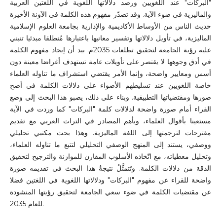
"البركات" عند اللغويين ورصد دلالاتها اللغوية في اللغتين العربية
والماليزية في ضوء الآية. وقد تصدّر مفهوم هذه الكلمة في الآونة الأخيرة
حديث الناس من الأوساط الأكاديمية والإدارية بجامعة العلوم الإسلامية
الماليزية، في تأويل دلالاتها وتفسير معانيها باعتبارها مُنطلقا مبدئيا تنبني
عليه رؤية الجامعة لتحقيق تطلعات 2035م. بيد أن إيجاد مفهوم الكلمة
في أدق وجوهها لا يقتصر على تأويلات عامة تستهدف أغراضا معينة دون
أسس ومعايير واضحة، وإنما الأمر يقتضي استشراف ما تناوله العلماء
خاصة اللغويين عند تسليطهم الأضواء على دلالات الكلمة في أصح
صورها ومقتضياتها التطبيقية. وبناء على ذلك، يصبو هذا البحث إلى وضع
القراء أمام صورة واضحة لدلالات كلمة "البركات" كما وردت في الآية
مستعينا بأقوال العلماء، وبأهم المصادر في التراث العربي مع تقديم
مقترحات لترجمتها إلى اللغة الماليزية. وهذا بحث مكتبي تحليلي
ووصفي، يستند إلى المنهج الوصفي التحليلي لتتبع ما تناوله العلماء،
وتحليل معطياته، مع اتّخاذه الأسلوب المقارن للموازنة والترجيح لتحقيق
الدقة من دلالات الكلمة. وتَتمثَّلُ نتيجةُ هذا البحث في تقديمه صورة
واضحة للقراء عن مفهوم "البركات" ودلالاتها اللغوية في اللغتين فضلا
عن مقتضيات الكلمة في ضوء سعي الجامعة لتحقيق رؤيتها المنشودة
للعام 2035.