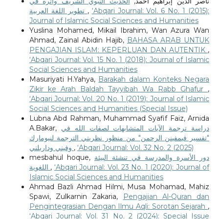
ناصر الدين إبراهيم أحمد,
الحديث النبوي الشريف وأثره في
تطوير اللغة العربية
,
‘Abqari Journal: Vol. 6 No. 1 (2015):
Journal of Islamic Social Sciences and Humanities
Yuslina Mohamed, Mikail Ibrahim, Wan Azura Wan
Ahmad, Zainal Abidin Hajib,
BAHASA ARAB UNTUK
PENGAJIAN ISLAM: KEPERLUAN DAN AUTENTIK
,
‘Abqari Journal: Vol. 15 No. 1 (2018): Journal of Islamic
Social Sciences and Humanities
Masuriyati H.Yahya,
Barakah dalam Konteks Negara
Zikir ke Arah Baldah Tayyibah Wa Rabb Ghafur
,
‘Abqari Journal: Vol. 20 No. 1 (2019): Journal of Islamic
Social Sciences and Humanities (Special Issue)
Lubna Abd Rahman, Muhammad Syafif Faiz, Arnida
A.Bakar,
دراسة ترجمة الآيات المتشابهات لصفات الله في
"تفسير فيمفينن الرحمن" من منظور نظريتي الترجمة لنيومارك
وفيني وداربلني
,
‘Abqari Journal: Vol. 32 No. 2 (2025)
mesbahul hoque,
دور الأسرة والمدرسة في تنشئة البيئة
اللغوية
,
‘Abqari Journal: Vol. 23 No. 1 (2020): Journal of
Islamic Social Sciences and Humanities
Ahmad Bazli Ahmad Hilmi, Musa Mohamad, Mahiz
Spawi, Zulkarnin Zakaria,
Pengajian Al-Quran dan
Pengintegrasian Dengan Ilmu Aqli: Sorotan Sejarah
,
‘Abqari Journal: Vol. 31 No. 2 (2024): Special Issue