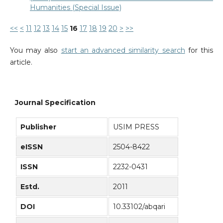
Humanities (Special Issue)
<<
<
11
12
13
14
15
16
17
18
19
20
>
>>
You may also
start an advanced similarity search
for this
article.
Journal Specification
Publisher
USIM PRESS
eISSN
2504-8422
ISSN
2232-0431
Estd.
2011
DOI
10.33102/abqari