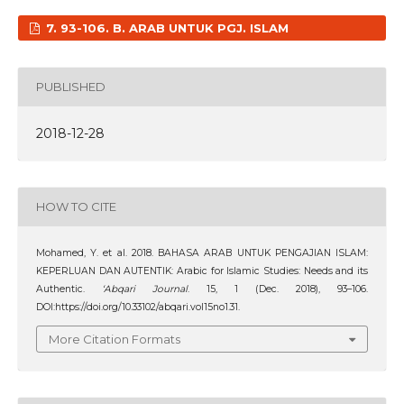
7. 93-106. B. ARAB UNTUK PGJ. ISLAM
PUBLISHED
2018-12-28
HOW TO CITE
Mohamed, Y. et al. 2018. BAHASA ARAB UNTUK PENGAJIAN ISLAM:
KEPERLUAN DAN AUTENTIK: Arabic for Islamic Studies: Needs and its
Authentic.
‘Abqari Journal
. 15, 1 (Dec. 2018), 93–106.
DOI:https://doi.org/10.33102/abqari.vol15no1.31.
More Citation Formats