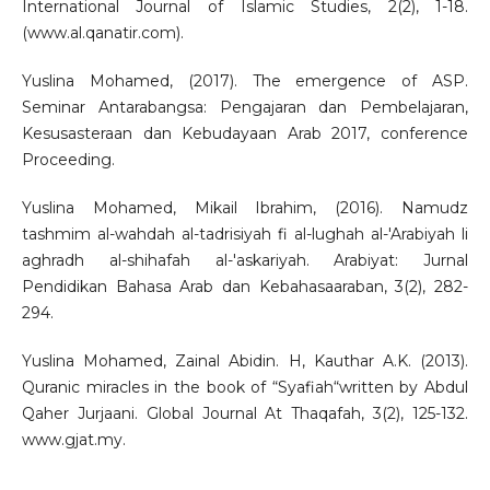
International Journal of Islamic Studies, 2(2), 1-18.
(www.al.qanatir.com).
Yuslina Mohamed, (2017). The emergence of ASP.
Seminar Antarabangsa: Pengajaran dan Pembelajaran,
Kesusasteraan dan Kebudayaan Arab 2017, conference
Proceeding.
Yuslina Mohamed, Mikail Ibrahim, (2016). Namudz
tashmim al-wahdah al-tadrisiyah fi al-lughah al-'Arabiyah li
aghradh al-shihafah al-'askariyah. Arabiyat: Jurnal
Pendidikan Bahasa Arab dan Kebahasaaraban, 3(2), 282-
294.
Yuslina Mohamed, Zainal Abidin. H, Kauthar A.K. (2013).
Quranic miracles in the book of “Syafiah“written by Abdul
Qaher Jurjaani. Global Journal At Thaqafah, 3(2), 125-132.
www.gjat.my.