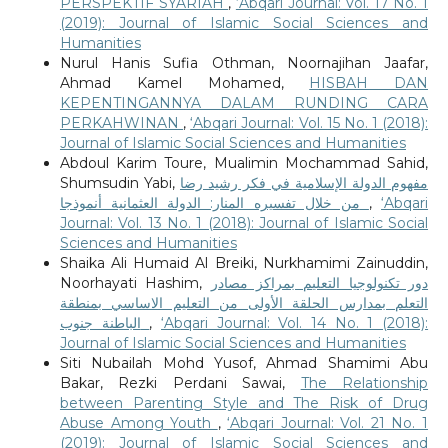
PERSPEKTIF SYARIAH
,
‘Abqari Journal: Vol. 17 No. 1
(2019): Journal of Islamic Social Sciences and
Humanities
Nurul Hanis Sufia Othman, Noornajihan Jaafar,
Ahmad Kamel Mohamed,
HISBAH DAN
KEPENTINGANNYA DALAM RUNDING CARA
PERKAHWINAN
,
‘Abqari Journal: Vol. 15 No. 1 (2018):
Journal of Islamic Social Sciences and Humanities
Abdoul Karim Toure, Mualimin Mochammad Sahid,
Shumsudin Yabi,
مفهوم الدولة الإسلامية في فكر رشيد رضا
من خلال تفسيره المنار: الدولة العثمانية أنموذجا
,
‘Abqari
Journal: Vol. 13 No. 1 (2018): Journal of Islamic Social
Sciences and Humanities
Shaika Ali Humaid Al Breiki, Nurkhamimi Zainuddin,
Noorhayati Hashim,
دور تكنولوجيا التعليم بمراكز مصادر
التعلم بمدارس الحلقة الأولى من التعليم الاساسي بمنطقة
الباطنة جنوب
,
‘Abqari Journal: Vol. 14 No. 1 (2018):
Journal of Islamic Social Sciences and Humanities
Siti Nubailah Mohd Yusof, Ahmad Shamimi Abu
Bakar, Rezki Perdani Sawai,
The Relationship
between Parenting Style and The Risk of Drug
Abuse Among Youth
,
‘Abqari Journal: Vol. 21 No. 1
(2019): Journal of Islamic Social Sciences and