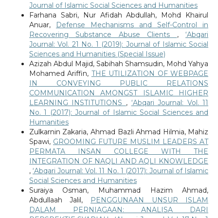
Journal of Islamic Social Sciences and Humanities
Farhana Sabri, Nur Afidah Abdullah, Mohd Khairul
Anuar,
Defense Mechanisms and Self-Control in
Recovering Substance Abuse Clients
,
‘Abqari
Journal: Vol. 21 No. 1 (2019): Journal of Islamic Social
Sciences and Humanities (Special Issue)
Azizah Abdul Majid, Sabihah Shamsudin, Mohd Yahya
Mohamed Ariffin,
THE UTILIZATION OF WEBPAGE
IN CONVEYING PUBLIC RELATIONS
COMMUNICATION AMONGST ISLAMIC HIGHER
LEARNING INSTITUTIONS
,
‘Abqari Journal: Vol. 11
No. 1 (2017): Journal of Islamic Social Sciences and
Humanities
Zulkarnin Zakaria, Ahmad Bazli Ahmad Hilmia, Mahiz
Spawi,
GROOMING FUTURE MUSLIM LEADERS AT
PERMATA INSAN COLLEGE WITH THE
INTEGRATION OF NAQLI AND AQLI KNOWLEDGE
,
‘Abqari Journal: Vol. 11 No. 1 (2017): Journal of Islamic
Social Sciences and Humanities
Suraiya Osman, Muhammad Hazim Ahmad,
Abdullaah Jalil,
PENGGUNAAN UNSUR ISLAM
DALAM PERNIAGAAN: ANALISA DARI