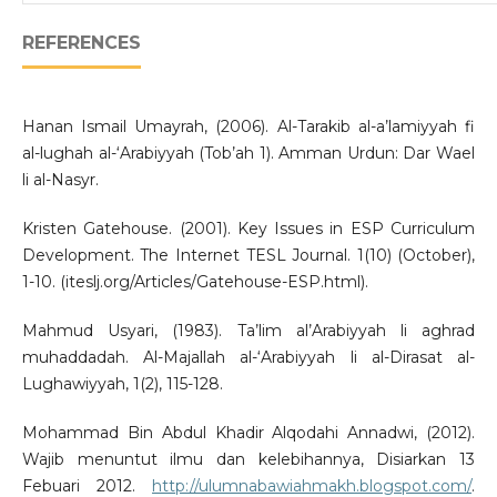
REFERENCES
Hanan Ismail Umayrah, (2006). Al-Tarakib al-a’lamiyyah fi
al-lughah al-‘Arabiyyah (Tob’ah 1). Amman Urdun: Dar Wael
li al-Nasyr.
Kristen Gatehouse. (2001). Key Issues in ESP Curriculum
Development. The Internet TESL Journal. 1(10) (October),
1-10. (iteslj.org/Articles/Gatehouse-ESP.html).
Mahmud Usyari, (1983). Ta’lim al’Arabiyyah li aghrad
muhaddadah. Al-Majallah al-‘Arabiyyah li al-Dirasat al-
Lughawiyyah, 1(2), 115-128.
Mohammad Bin Abdul Khadir Alqodahi Annadwi, (2012).
Wajib menuntut ilmu dan kelebihannya, Disiarkan 13
Febuari 2012.
http://ulumnabawiahmakh.blogspot.com/
.