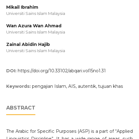
Mikail Ibrahim
Universiti Sains Islam Malaysia
Wan Azura Wan Ahmad
Universiti Sains Islam Malaysia
Zainal Abidin Hajib
Universiti Sains Islam Malaysia
DOI:
https://doi.org/10.33102/abqari.vol15no1.31
Keywords:
pengajian Islam, AIS, autentik, tujuan khas
ABSTRACT
The Arabic for Specific Purposes (ASP) is a part of “Applied
Linguistics Discipline”. It has a wide range of areas, such