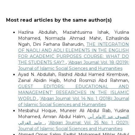
Most read articles by the same author(s)
Hazlina Abdullah, Maziahtusima Ishak, Yuslina
Mohamed, Normazla Ahmad Mahir, Ezihaslinda
Ngah, Dini Farhana Baharudin,
THE INTEGRATION
OF NAQLI AND AQLI ELEMENTS IN THE ENGLISH
FOR ACADEMIC PURPOSES COURSE: WHAT DO
THE STUDENTS SAY?
,
‘Abqari Journal: Vol. 18 (2019):
Journal of Islamic Social Sciences and Humanities
Ayad N. Abdullah, Rashid Abdul Hamed Kirembwe,
Zainal Abidin Hajib, Mohd Rosmizi Abd Rahman,
GUEST EDITORS: EDUCATIONAL AND
MANAGEMENT’ RESEARCHES IN THE ISLAMIC
WORLD
,
‘Abqari Journal: Vol. 14 No. 1 (2018): Journal
of Islamic Social Sciences and Humanities
Mesbahul Hoque, Muneer Ali Abdul Rab, Yuslina
Mohamed, Amran Abdul Halim,
التصوف عند الإمام أبي
حامد الغزالي
,
‘Abqari Journal: Vol. 25 No. 1 (2021):
Journal of Islamic Social Sciences and Humanities
Ahmed Omar Salim Fadhil, Mohamed Mihlar Abdul