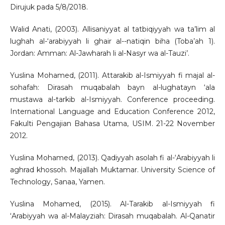
Dirujuk pada 5/8/2018.
Walid Anati, (2003). Allisaniyyat al tatbiqiyyah wa ta’lim al
lughah al-‘arabiyyah li ghair al--natiqin biha (Toba’ah 1).
Jordan: Amman: Al-Jawharah li al-Nasyr wa al-Tauzi’.
Yuslina Mohamed, (2011). Attarakib al-Ismiyyah fi majal al-
sohafah: Dirasah muqabalah bayn al-lughatayn ‘ala
mustawa al-tarkib al-Ismiyyah. Conference proceeding.
International Language and Education Conference 2012,
Fakulti Pengajian Bahasa Utama, USIM. 21-22 November
2012.
Yuslina Mohamed, (2013). Qadiyyah asolah fi al-‘Arabiyyah li
aghrad khossoh. Majallah Muktamar. University Science of
Technology, Sanaa, Yamen.
Yuslina Mohamed, (2015). Al-Tarakib al-Ismiyyah fi
‘Arabiyyah wa al-Malayziah: Dirasah muqabalah. Al-Qanatir