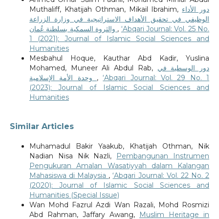
Muthaliff, Khatijah Othman, Mikail Ibrahim,
دور الأداء
الوظيفي في تحقيق الأهداف الاستراتيجية في وزارة الزراعة
والثروة السمكية بسلطنة عُمان
,
‘Abqari Journal: Vol. 25 No.
1 (2021): Journal of Islamic Social Sciences and
Humanities
Mesbahul Hoque, Kauthar Abd Kadir, Yuslina
Mohamed, Muneer Ali Abdul Rab,
دور الوسطية في
وحدة الأمة الإسلامية
,
‘Abqari Journal: Vol. 29 No. 1
(2023): Journal of Islamic Social Sciences and
Humanities
Similar Articles
Muhamadul Bakir Yaakub, Khatijah Othman, Nik
Nadian Nisa Nik Nazli,
Pembangunan Instrumen
Pengukuran Amalan Wasatiyyah dalam Kalangan
Mahasiswa di Malaysia
,
‘Abqari Journal: Vol. 22 No. 2
(2020): Journal of Islamic Social Sciences and
Humanities (Special Issue)
Wan Mohd Fazrul Azdi Wan Razali, Mohd Rosmizi
Abd Rahman, Jaffary Awang,
Muslim Heritage in