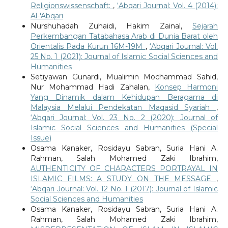
Religionswissenschaft:
,
‘Abqari Journal: Vol. 4 (2014):
Al-'Abqari
Nurshuhadah Zuhaidi, Hakim Zainal,
Sejarah
Perkembangan Tatabahasa Arab di Dunia Barat oleh
Orientalis Pada Kurun 16M-19M
,
‘Abqari Journal: Vol.
25 No. 1 (2021): Journal of Islamic Social Sciences and
Humanities
Setiyawan Gunardi, Mualimin Mochammad Sahid,
Nur Mohammad Hadi Zahalan,
Konsep Harmoni
Yang Dinamik dalam Kehidupan Beragama di
Malaysia Melalui Pendekatan Maqasid Syariah
,
‘Abqari Journal: Vol. 23 No. 2 (2020): Journal of
Islamic Social Sciences and Humanities (Special
Issue)
Osama Kanaker, Rosidayu Sabran, Suria Hani A.
Rahman, Salah Mohamed Zaki Ibrahim,
AUTHENTICITY OF CHARACTERS PORTRAYAL IN
ISLAMIC FILMS: A STUDY ON THE MESSAGE
,
‘Abqari Journal: Vol. 12 No. 1 (2017): Journal of Islamic
Social Sciences and Humanities
Osama Kanaker, Rosidayu Sabran, Suria Hani A.
Rahman, Salah Mohamed Zaki Ibrahim,