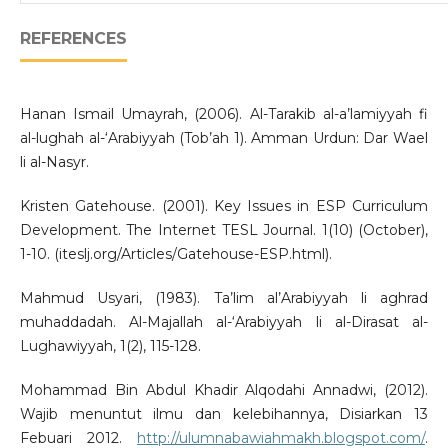
REFERENCES
Hanan Ismail Umayrah, (2006). Al-Tarakib al-a’lamiyyah fi
al-lughah al-‘Arabiyyah (Tob’ah 1). Amman Urdun: Dar Wael
li al-Nasyr.
Kristen Gatehouse. (2001). Key Issues in ESP Curriculum
Development. The Internet TESL Journal. 1(10) (October),
1-10. (iteslj.org/Articles/Gatehouse-ESP.html).
Mahmud Usyari, (1983). Ta’lim al’Arabiyyah li aghrad
muhaddadah. Al-Majallah al-‘Arabiyyah li al-Dirasat al-
Lughawiyyah, 1(2), 115-128.
Mohammad Bin Abdul Khadir Alqodahi Annadwi, (2012).
Wajib menuntut ilmu dan kelebihannya, Disiarkan 13
Febuari 2012.
http://ulumnabawiahmakh.blogspot.com/
.