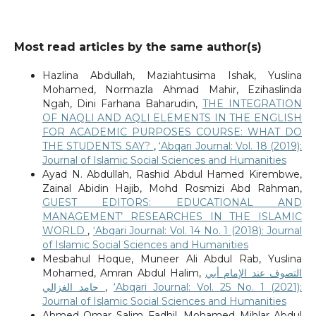
Most read articles by the same author(s)
Hazlina Abdullah, Maziahtusima Ishak, Yuslina
Mohamed, Normazla Ahmad Mahir, Ezihaslinda
Ngah, Dini Farhana Baharudin,
THE INTEGRATION
OF NAQLI AND AQLI ELEMENTS IN THE ENGLISH
FOR ACADEMIC PURPOSES COURSE: WHAT DO
THE STUDENTS SAY?
,
‘Abqari Journal: Vol. 18 (2019):
Journal of Islamic Social Sciences and Humanities
Ayad N. Abdullah, Rashid Abdul Hamed Kirembwe,
Zainal Abidin Hajib, Mohd Rosmizi Abd Rahman,
GUEST EDITORS: EDUCATIONAL AND
MANAGEMENT’ RESEARCHES IN THE ISLAMIC
WORLD
,
‘Abqari Journal: Vol. 14 No. 1 (2018): Journal
of Islamic Social Sciences and Humanities
Mesbahul Hoque, Muneer Ali Abdul Rab, Yuslina
Mohamed, Amran Abdul Halim,
التصوف عند الإمام أبي
حامد الغزالي
,
‘Abqari Journal: Vol. 25 No. 1 (2021):
Journal of Islamic Social Sciences and Humanities
Ahmed Omar Salim Fadhil, Mohamed Mihlar Abdul