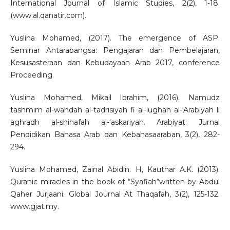
International Journal of Islamic Studies, 2(2), 1-18.
(www.al.qanatir.com).
Yuslina Mohamed, (2017). The emergence of ASP.
Seminar Antarabangsa: Pengajaran dan Pembelajaran,
Kesusasteraan dan Kebudayaan Arab 2017, conference
Proceeding.
Yuslina Mohamed, Mikail Ibrahim, (2016). Namudz
tashmim al-wahdah al-tadrisiyah fi al-lughah al-'Arabiyah li
aghradh al-shihafah al-'askariyah. Arabiyat: Jurnal
Pendidikan Bahasa Arab dan Kebahasaaraban, 3(2), 282-
294.
Yuslina Mohamed, Zainal Abidin. H, Kauthar A.K. (2013).
Quranic miracles in the book of “Syafiah“written by Abdul
Qaher Jurjaani. Global Journal At Thaqafah, 3(2), 125-132.
www.gjat.my.