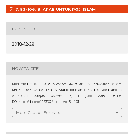
7. 93-106. B. ARAB UNTUK PGJ. ISLAM
PUBLISHED
2018-12-28
HOW TO CITE
Mohamed, Y. et al. 2018. BAHASA ARAB UNTUK PENGAJIAN ISLAM:
KEPERLUAN DAN AUTENTIK: Arabic for Islamic Studies: Needs and its
Authentic.
‘Abqari Journal
. 15, 1 (Dec. 2018), 93–106.
DOI:https://doi.org/10.33102/abqari.vol15no1.31.
More Citation Formats