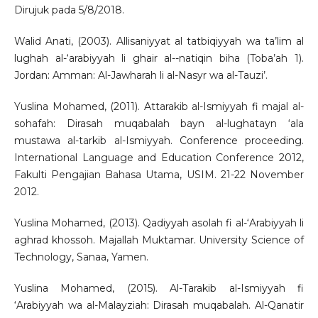
Dirujuk pada 5/8/2018.
Walid Anati, (2003). Allisaniyyat al tatbiqiyyah wa ta’lim al
lughah al-‘arabiyyah li ghair al--natiqin biha (Toba’ah 1).
Jordan: Amman: Al-Jawharah li al-Nasyr wa al-Tauzi’.
Yuslina Mohamed, (2011). Attarakib al-Ismiyyah fi majal al-
sohafah: Dirasah muqabalah bayn al-lughatayn ‘ala
mustawa al-tarkib al-Ismiyyah. Conference proceeding.
International Language and Education Conference 2012,
Fakulti Pengajian Bahasa Utama, USIM. 21-22 November
2012.
Yuslina Mohamed, (2013). Qadiyyah asolah fi al-‘Arabiyyah li
aghrad khossoh. Majallah Muktamar. University Science of
Technology, Sanaa, Yamen.
Yuslina Mohamed, (2015). Al-Tarakib al-Ismiyyah fi
‘Arabiyyah wa al-Malayziah: Dirasah muqabalah. Al-Qanatir