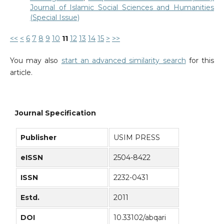
Journal of Islamic Social Sciences and Humanities
(Special Issue)
<<
<
6
7
8
9
10
11
12
13
14
15
>
>>
You may also
start an advanced similarity search
for this
article.
Journal Specification
Publisher
USIM PRESS
eISSN
2504-8422
ISSN
2232-0431
Estd.
2011
DOI
10.33102/abqari