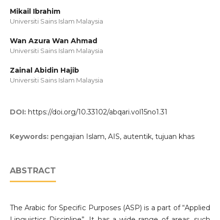
Mikail Ibrahim
Universiti Sains Islam Malaysia
Wan Azura Wan Ahmad
Universiti Sains Islam Malaysia
Zainal Abidin Hajib
Universiti Sains Islam Malaysia
DOI:
https://doi.org/10.33102/abqari.vol15no1.31
Keywords:
pengajian Islam, AIS, autentik, tujuan khas
ABSTRACT
The Arabic for Specific Purposes (ASP) is a part of “Applied
Linguistics Discipline”. It has a wide range of areas, such