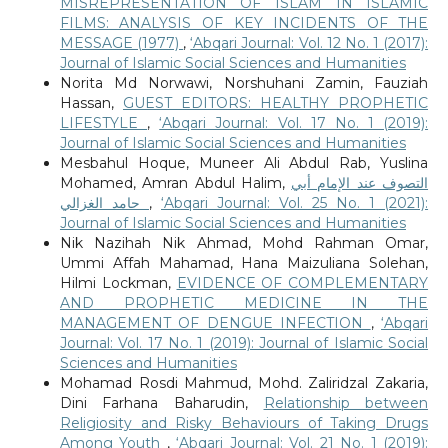
MISREPRESENTATION OF ISLAM IN ISLAMIC
FILMS: ANALYSIS OF KEY INCIDENTS OF THE
MESSAGE (1977)
,
‘Abqari Journal: Vol. 12 No. 1 (2017):
Journal of Islamic Social Sciences and Humanities
Norita Md Norwawi, Norshuhani Zamin, Fauziah
Hassan,
GUEST EDITORS: HEALTHY PROPHETIC
LIFESTYLE
,
‘Abqari Journal: Vol. 17 No. 1 (2019):
Journal of Islamic Social Sciences and Humanities
Mesbahul Hoque, Muneer Ali Abdul Rab, Yuslina
Mohamed, Amran Abdul Halim,
التصوف عند الإمام أبي
حامد الغزالي
,
‘Abqari Journal: Vol. 25 No. 1 (2021):
Journal of Islamic Social Sciences and Humanities
Nik Nazihah Nik Ahmad, Mohd Rahman Omar,
Ummi Affah Mahamad, Hana Maizuliana Solehan,
Hilmi Lockman,
EVIDENCE OF COMPLEMENTARY
AND PROPHETIC MEDICINE IN THE
MANAGEMENT OF DENGUE INFECTION
,
‘Abqari
Journal: Vol. 17 No. 1 (2019): Journal of Islamic Social
Sciences and Humanities
Mohamad Rosdi Mahmud, Mohd. Zaliridzal Zakaria,
Dini Farhana Baharudin,
Relationship between
Religiosity and Risky Behaviours of Taking Drugs
Among Youth
,
‘Abqari Journal: Vol. 21 No. 1 (2019):