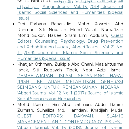
Shittu Bilal Yusuf,
الشيخ عبد الله بن فودي النيجيريّ وموقفه
من التصوّف
,
‘Abqari Journal: Vol. 16 (2018): Journal of
Islamic Social Sciences and Humanities (Special
Issue)
Dini Farhana Baharudin, Mohd Rosmizi Abd
Rahman, Siti Nubailah Mohd Yusof, Nurhafizah
Mohd Sukor, Haslee Sharil Lim Abdullah,
Guest
Editors: Counseling Psychology, Drug Prevention
and Rehabilitation Issues
,
‘Abqari Journal: Vol. 21 No.
1 (2019): Journal of Islamic Social Sciences and
Humanities (Special Issue)
Khatijah Othman, Zulkiple Abd Ghani, Maziahtusima
Ishak, Siti Rugayah Tibek, Noor Azizi Ismail,
PEMBELAJARAN ISLAM SEPANJANG HAYAT
(PISH): KE ARAH MELAHIRKAN GENERASI
SEIMBANG UNTUK PEMBANGUNAN NEGARA
,
‘Abqari Journal: Vol. 12 No. 1 (2017): Journal of Islamic
Social Sciences and Humanities
Mohd Rosmizi Bin Abd Rahman, Abdul Rahim
Zumrah, Suhailiza Md. Hamdani, Khadijah Muda,
GUEST EDITORS: DAKWAH, ISLAMIC
MANAGEMENT AND CONTEMPORARY ISSUES
,
‘Abqari Journal: Vol. 16 (2018): Journal of Islamic