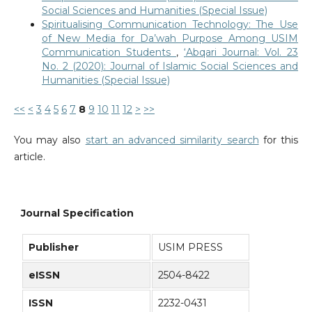
Social Sciences and Humanities (Special Issue)
Spiritualising Communication Technology: The Use
of New Media for Da’wah Purpose Among USIM
Communication Students
,
‘Abqari Journal: Vol. 23
No. 2 (2020): Journal of Islamic Social Sciences and
Humanities (Special Issue)
<<
<
3
4
5
6
7
8
9
10
11
12
>
>>
You may also
start an advanced similarity search
for this
article.
Journal Specification
Publisher
USIM PRESS
eISSN
2504-8422
ISSN
2232-0431