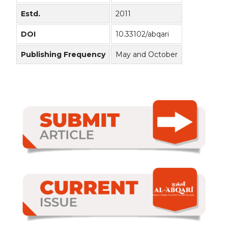
Estd.
2011
DOI
10.33102/abqari
Publishing Frequency
May and October