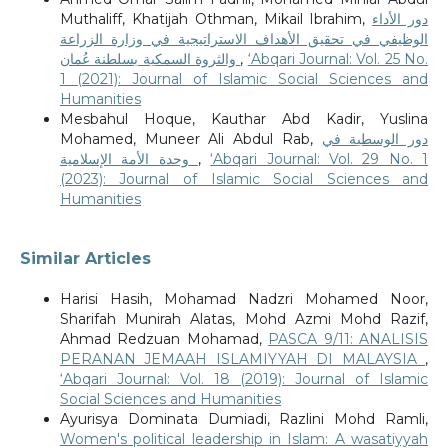
Muthaliff, Khatijah Othman, Mikail Ibrahim,
دور الأداء
الوظيفي في تحقيق الأهداف الاستراتيجية في وزارة الزراعة
والثروة السمكية بسلطنة عُمان
,
‘Abqari Journal: Vol. 25 No.
1 (2021): Journal of Islamic Social Sciences and
Humanities
Mesbahul Hoque, Kauthar Abd Kadir, Yuslina
Mohamed, Muneer Ali Abdul Rab,
دور الوسطية في
وحدة الأمة الإسلامية
,
‘Abqari Journal: Vol. 29 No. 1
(2023): Journal of Islamic Social Sciences and
Humanities
Similar Articles
Harisi Hasih, Mohamad Nadzri Mohamed Noor,
Sharifah Munirah Alatas, Mohd Azmi Mohd Razif,
Ahmad Redzuan Mohamad,
PASCA 9/11: ANALISIS
PERANAN JEMAAH ISLAMIYYAH DI MALAYSIA
,
‘Abqari Journal: Vol. 18 (2019): Journal of Islamic
Social Sciences and Humanities
Ayurisya Dominata Dumiadi, Razlini Mohd Ramli,
Women's political leadership in Islam: A wasatiyyah