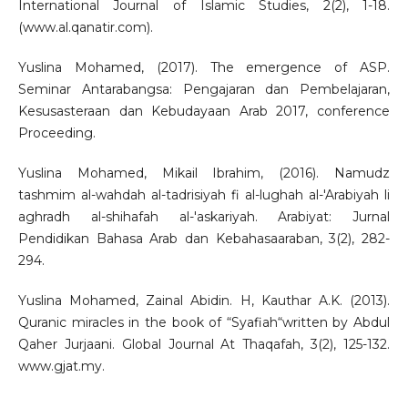
International Journal of Islamic Studies, 2(2), 1-18.
(www.al.qanatir.com).
Yuslina Mohamed, (2017). The emergence of ASP.
Seminar Antarabangsa: Pengajaran dan Pembelajaran,
Kesusasteraan dan Kebudayaan Arab 2017, conference
Proceeding.
Yuslina Mohamed, Mikail Ibrahim, (2016). Namudz
tashmim al-wahdah al-tadrisiyah fi al-lughah al-'Arabiyah li
aghradh al-shihafah al-'askariyah. Arabiyat: Jurnal
Pendidikan Bahasa Arab dan Kebahasaaraban, 3(2), 282-
294.
Yuslina Mohamed, Zainal Abidin. H, Kauthar A.K. (2013).
Quranic miracles in the book of “Syafiah“written by Abdul
Qaher Jurjaani. Global Journal At Thaqafah, 3(2), 125-132.
www.gjat.my.