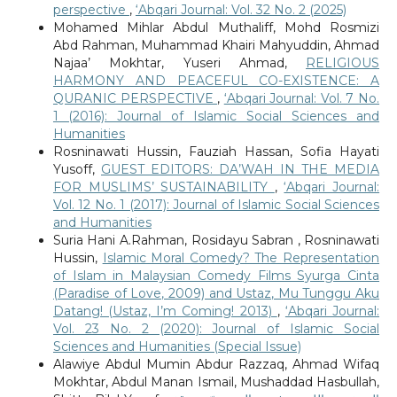
perspective
,
‘Abqari Journal: Vol. 32 No. 2 (2025)
Mohamed Mihlar Abdul Muthaliff, Mohd Rosmizi
Abd Rahman, Muhammad Khairi Mahyuddin, Ahmad
Najaa’ Mokhtar, Yuseri Ahmad,
RELIGIOUS
HARMONY AND PEACEFUL CO-EXISTENCE: A
QURANIC PERSPECTIVE
,
‘Abqari Journal: Vol. 7 No.
1 (2016): Journal of Islamic Social Sciences and
Humanities
Rosninawati Hussin, Fauziah Hassan, Sofia Hayati
Yusoff,
GUEST EDITORS: DA’WAH IN THE MEDIA
FOR MUSLIMS’ SUSTAINABILITY
,
‘Abqari Journal:
Vol. 12 No. 1 (2017): Journal of Islamic Social Sciences
and Humanities
Suria Hani A.Rahman, Rosidayu Sabran , Rosninawati
Hussin,
Islamic Moral Comedy? The Representation
of Islam in Malaysian Comedy Films Syurga Cinta
(Paradise of Love, 2009) and Ustaz, Mu Tunggu Aku
Datang! (Ustaz, I’m Coming! 2013)
,
‘Abqari Journal:
Vol. 23 No. 2 (2020): Journal of Islamic Social
Sciences and Humanities (Special Issue)
Alawiye Abdul Mumin Abdur Razzaq, Ahmad Wifaq
Mokhtar, Abdul Manan Ismail, Mushaddad Hasbullah,