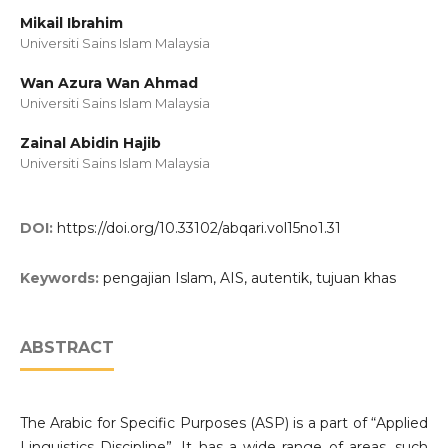
Mikail Ibrahim
Universiti Sains Islam Malaysia
Wan Azura Wan Ahmad
Universiti Sains Islam Malaysia
Zainal Abidin Hajib
Universiti Sains Islam Malaysia
DOI:
https://doi.org/10.33102/abqari.vol15no1.31
Keywords:
pengajian Islam, AIS, autentik, tujuan khas
ABSTRACT
The Arabic for Specific Purposes (ASP) is a part of “Applied
Linguistics Discipline”. It has a wide range of areas, such