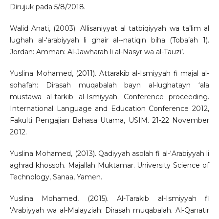
Dirujuk pada 5/8/2018.
Walid Anati, (2003). Allisaniyyat al tatbiqiyyah wa ta’lim al
lughah al-‘arabiyyah li ghair al--natiqin biha (Toba’ah 1).
Jordan: Amman: Al-Jawharah li al-Nasyr wa al-Tauzi’.
Yuslina Mohamed, (2011). Attarakib al-Ismiyyah fi majal al-
sohafah: Dirasah muqabalah bayn al-lughatayn ‘ala
mustawa al-tarkib al-Ismiyyah. Conference proceeding.
International Language and Education Conference 2012,
Fakulti Pengajian Bahasa Utama, USIM. 21-22 November
2012.
Yuslina Mohamed, (2013). Qadiyyah asolah fi al-‘Arabiyyah li
aghrad khossoh. Majallah Muktamar. University Science of
Technology, Sanaa, Yamen.
Yuslina Mohamed, (2015). Al-Tarakib al-Ismiyyah fi
‘Arabiyyah wa al-Malayziah: Dirasah muqabalah. Al-Qanatir