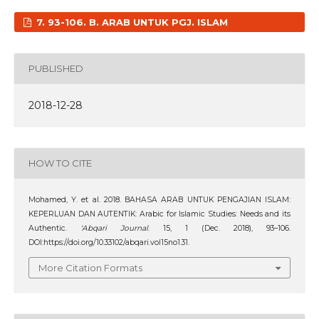
7. 93-106. B. ARAB UNTUK PGJ. ISLAM
PUBLISHED
2018-12-28
HOW TO CITE
Mohamed, Y. et al. 2018. BAHASA ARAB UNTUK PENGAJIAN ISLAM:
KEPERLUAN DAN AUTENTIK: Arabic for Islamic Studies: Needs and its
Authentic.
‘Abqari Journal
. 15, 1 (Dec. 2018), 93–106.
DOI:https://doi.org/10.33102/abqari.vol15no1.31.
More Citation Formats