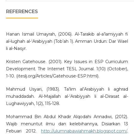
REFERENCES
Hanan Ismail Umayrah, (2006). Al-Tarakib al-a’lamiyyah fi
al-lughah al-‘Arabiyyah (Tob’ah 1). Amman Urdun: Dar Wael
li al-Nasyr.
Kristen Gatehouse. (2001). Key Issues in ESP Curriculum
Development. The Internet TESL Journal. 1(10) (October),
1-10. (iteslj.org/Articles/Gatehouse-ESP.html).
Mahmud Usyari, (1983). Ta’lim al’Arabiyyah li aghrad
muhaddadah. Al-Majallah al-‘Arabiyyah li al-Dirasat al-
Lughawiyyah, 1(2), 115-128.
Mohammad Bin Abdul Khadir Alqodahi Annadwi, (2012).
Wajib menuntut ilmu dan kelebihannya, Disiarkan 13
Febuari 2012.
http://ulumnabawiahmakh.blogspot.com/
.