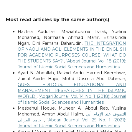
Most read articles by the same author(s)
Hazlina Abdullah, Maziahtusima Ishak, Yuslina
Mohamed, Normazla Ahmad Mahir, Ezihaslinda
Ngah, Dini Farhana Baharudin,
THE INTEGRATION
OF NAQLI AND AQLI ELEMENTS IN THE ENGLISH
FOR ACADEMIC PURPOSES COURSE: WHAT DO
THE STUDENTS SAY?
,
‘Abqari Journal: Vol. 18 (2019):
Journal of Islamic Social Sciences and Humanities
Ayad N. Abdullah, Rashid Abdul Hamed Kirembwe,
Zainal Abidin Hajib, Mohd Rosmizi Abd Rahman,
GUEST EDITORS: EDUCATIONAL AND
MANAGEMENT’ RESEARCHES IN THE ISLAMIC
WORLD
,
‘Abqari Journal: Vol. 14 No. 1 (2018): Journal
of Islamic Social Sciences and Humanities
Mesbahul Hoque, Muneer Ali Abdul Rab, Yuslina
Mohamed, Amran Abdul Halim,
التصوف عند الإمام أبي
حامد الغزالي
,
‘Abqari Journal: Vol. 25 No. 1 (2021):
Journal of Islamic Social Sciences and Humanities
Ahmed Omar Salim Fadhil, Mohamed Mihlar Abdul