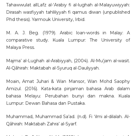
Tahawwulat allLafz al-‘Arabiy fi al-lughah al-Malayuwiyyah:
Dirasah wasfiyyah tahliliyyah fi qamus diwan (unpublished
Phd thesis). Yarmouk University, Irbid.
M. A. J. Beg. (1979). Arabic loan-words in Malay: A
comparative study. Kuala Lumpur: The University of
Malaya Press.
Majma’ al-Lughah al-Arabiyyah, (2004). Al-Mu’jam al-wasit.
Al-Qāhirah: Maktabah al-Syuruq al-Dauliyyah.
Moain, Amat Juhari & Wan Mansor, Wan Mohd Saophy
Amizul. (2016). Kata-kata pinjaman bahasa Arab dalam
bahasa Melayu: Perubahan bunyi dan makna. Kuala
Lumpur: Dewan Bahasa dan Pustaka.
Muhammad, Muhammad Sa’ad. (n.d). Fi ‘ilmi al-dilalah. Al-
Qāhirah: Maktabah Zahra’ al-Syarf.