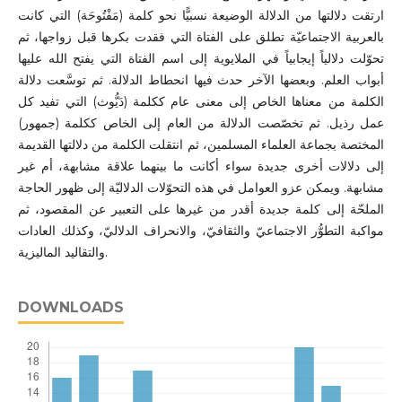
ارتقت دلالتها من الدلالة الوضيعة نسبيًّا نحو كلمة (مَفْتُوحَة) التي كانت
بالعربية الاجتماعيّة تطلق على الفتاة التي فقدت بكرها قبل زواجها، ثم
تحوّلت دلالياً إيجابياً في الملايوية إلى اسم الفتاة التي يفتح الله عليها
أبواب العلم. وبعضها الآخر حدث فيها انحطاط الدلالة. ثم توسَّعت دلالة
الكلمة من معناها الخاص إلى معنى عام ككلمة (دَيُّوث) التي تفيد كل
عمل رذيل. ثم تخصّصت الدلالة من العام إلى الخاص ككلمة (جمهور)
المختصة بجماعة العلماء المسلمين، ثم انتقلت الكلمة من دلالتها القديمة
إلى دلالات أخرى جديدة سواء أكانت ما بينهما علاقة مشابهة، أم غير
مشابهة. ويمكن عزو العوامل في هذه التحوّلات الدلاليّة إلى ظهور الحاجة
الملحّة إلى كلمة جديدة أقدر من غيرها على التعبير عن المقصود، ثم
مواكبة التطوُّر الاجتماعيّ والثقافيّ، والانحراف الدلاليّ، وكذلك العادات
والتقاليد الماليزية.
DOWNLOADS