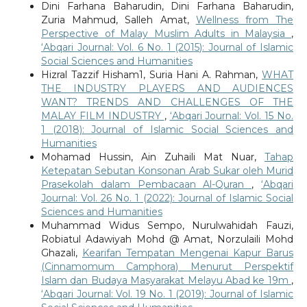
Dini Farhana Baharudin, Dini Farhana Baharudin,
Zuria Mahmud, Salleh Amat,
Wellness from The
Perspective of Malay Muslim Adults in Malaysia
,
‘Abqari Journal: Vol. 6 No. 1 (2015): Journal of Islamic
Social Sciences and Humanities
Hizral Tazzif Hisham1, Suria Hani A. Rahman,
WHAT
THE INDUSTRY PLAYERS AND AUDIENCES
WANT? TRENDS AND CHALLENGES OF THE
MALAY FILM INDUSTRY
,
‘Abqari Journal: Vol. 15 No.
1 (2018): Journal of Islamic Social Sciences and
Humanities
Mohamad Hussin, Ain Zuhaili Mat Nuar,
Tahap
Ketepatan Sebutan Konsonan Arab Sukar oleh Murid
Prasekolah dalam Pembacaan Al-Quran
,
‘Abqari
Journal: Vol. 26 No. 1 (2022): Journal of Islamic Social
Sciences and Humanities
Muhammad Widus Sempo, Nurulwahidah Fauzi,
Robiatul Adawiyah Mohd @ Amat, Norzulaili Mohd
Ghazali,
Kearifan Tempatan Mengenai Kapur Barus
(Cinnamomum Camphora) Menurut Perspektif
Islam dan Budaya Masyarakat Melayu Abad ke 19m
,
‘Abqari Journal: Vol. 19 No. 1 (2019): Journal of Islamic