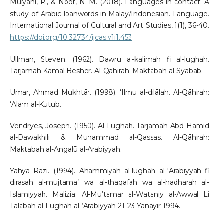
Mulyani, R., & Noor, N. M. (2018). Languages in contact: A
study of Arabic loanwords in Malay/Indonesian. Language.
International Journal of Cultural and Art Studies, 1(1), 36-40.
https://doi.org/10.32734/ijcas.v1i1.453
Ullman, Steven. (1962). Dawru al-kalimah fi al-lughah.
Tarjamah Kamal Besher. Al-Qāhirah: Maktabah al-Syabab.
Umar, Ahmad Mukhtār. (1998). ‘Ilmu al-dilālah. Al-Qāhirah:
‘Ālam al-Kutub.
Vendryes, Joseph. (1950). Al-Lughah. Tarjamah Abd Hamid
al-Dawakhili & Muhammad al-Qassas. Al-Qāhirah:
Maktabah al-Angalū al-Arabiyyah.
Yahya Razi. (1994). Ahammiyah al-lughah al-‘Arabiyyah fi
dirasah al-mujtama’ wa al-thaqafah wa al-hadharah al-
Islamiyyah. Malizia: Al-Mu’tamar al-Wataniy al-Awwal Li
Talabah al-Lughah al-‘Arabiyyah 21-23 Yanayir 1994.