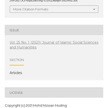
244–263. DOI:https://doi.org/10.33102/abqari.vol24no2.306.
More Citation Formats
ISSUE
Vol. 25 No. 1 (2021): Journal of Islamic Social Sciences
and Humanities
SECTION
Articles
LICENSE
Copyright (c) 2021 Mohd Nizwan Musling