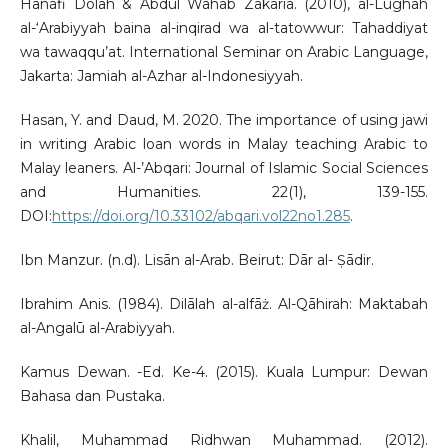
Hanafi Dolah & Abdul Wahab Zakaria. (2010), al-Lughah
al-‘Arabiyyah baina al-inqirad wa al-tatowwur: Tahaddiyat
wa tawaqqu’at. International Seminar on Arabic Language,
Jakarta: Jamiah al-Azhar al-Indonesiyyah.
Hasan, Y. and Daud, M. 2020. The importance of using jawi
in writing Arabic loan words in Malay teaching Arabic to
Malay leaners. Al-’Abqari: Journal of Islamic Social Sciences
and Humanities. 22(1), 139-155.
DOI:
https://doi.org/10.33102/abqari.vol22no1.285
.
Ibn Manzur. (n.d). Lisān al-Arab. Beirut: Dār al- Ṣādir.
Ibrahim Anis. (1984). Dilālah al-alfāż. Al-Qāhirah: Maktabah
al-Angalū al-Arabiyyah.
Kamus Dewan. -Ed. Ke-4. (2015). Kuala Lumpur: Dewan
Bahasa dan Pustaka.
Khalil, Muhammad Ridhwan Muhammad. (2012).