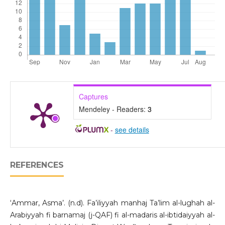
Captures
Mendeley - Readers:
3
-
see details
REFERENCES
‘Ammar, Asma’. (n.d). Fa’iliyyah manhaj Ta’lim al-lughah al-
Arabiyyah fi barnamaj (j-QAF) fi al-madaris al-ibtidaiyyah al-