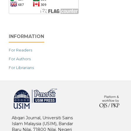
INFORMATION
For Readers
For Authors
For Librarians
خرید vpn
Abqari Journal, Universiti Sains
Islam Malaysia (USIM), Bandar
Baru Nilai, 71800 Nilai. Negeri