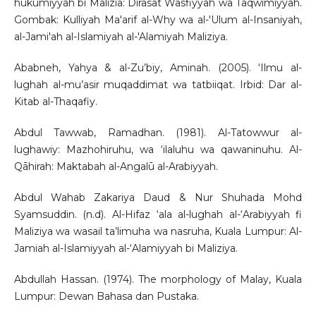
hukumiyyah bi Malizia: Dirasat Wasfiyyah wa Taqwimiyyah.
Gombak: Kulliyah Ma'arif al-Why wa al-'Ulum al-Insaniyah,
al-Jami'ah al-Islamiyah al-'Alamiyah Maliziya.
Ababneh, Yahya & al-Zu’biy, Aminah. (2005). ‘Ilmu al-
lughah al-mu’asir muqaddimat wa tatbiiqat. Irbid: Dar al-
Kitab al-Thaqafiy.
Abdul Tawwab, Ramadhan. (1981). Al-Tatowwur al-
lughawiy: Mazhohiruhu, wa ‘ilaluhu wa qawaninuhu. Al-
Qāhirah: Maktabah al-Angalū al-Arabiyyah.
Abdul Wahab Zakariya Daud & Nur Shuhada Mohd
Syamsuddin. (n.d). Al-Hifaz ‘ala al-lughah al-‘Arabiyyah fi
Maliziya wa wasail ta’limuha wa nasruha, Kuala Lumpur: Al-
Jamiah al-Islamiyyah al-‘Alamiyyah bi Maliziya.
Abdullah Hassan. (1974). The morphology of Malay, Kuala
Lumpur: Dewan Bahasa dan Pustaka.