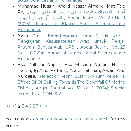
Social Sciences and Humanities
Mohamad Hussin, Khalid Nasser Almaliki, Mat Taib
Pa,
أسباب الاحتمالات الإعرابية في تفسير البيضاوي: سورتي
البقرة وآل عمران أنموذجا
,
‘Abqari Journal: Vol. 29 No. 1
(2023): Journal of Islamic Social Sciences and
Humanities
Nazri Atoh,
Keberkesanan Peta Minda dalam
Pengajaran Kesusasteraan Arab untuk Pelajar
Program Bahasa Arab, UPSI
,
‘Abqari Journal: Vol. 23
No. 1 (2020): Journal of Islamic Social Sciences and
Humanities
Eka Zulfathi Najhan Eka Maulida Naf’an, Hazim
Hafizu, Tg Ainul Farha Tg Abdul Rahman, A’wani Aziz
Nurdalila,
Reflection From Surah Ar-Rum Verse 41:
Effect Of Oil Spilling Towards The Downfall Of Marine
Fishes
,
‘Abqari Journal: Vol. 31 No. 2 (2024): Special
Issue IJURECON 2023
<<
<
1
2
3
4
5
6
7
>
>>
You may also
start an advanced similarity search
for this
article.