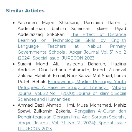
Similar Articles
Yasmeen Majed Shkokani, Ramiaida Darmi ,
Abdelrahman Ibrahim Suleiman Islaieh, Riyad
Abdelrazzaq Shkokani,
The Effect of Distance
Learning on Technological Skills by English
Language Teachers at Nablus Primary
Governmental Schools
,
‘Abqari Journal: Vol. 31 No. 2
(2024): Special Issue IJURECON 2023
Suraini Mohd Ali, Hazleena Baharun, Hazlina
Abdullah, Dini Farhana Baharudin, Mohd. Zaliridzal
Zakaria, Habibah Ismail, Noor Saazai Mat Saad, Fariza
Puteh Behak,
Empowering Muslim Rohingya Youth
Refugees: A Baseline Study of Literacy
,
‘Abqari
Journal: Vol. 22 No. 1 (2020): Journal of Islamic Social
Sciences and Humanities
Ahmad Bazli Ahmad Hilmi, Musa Mohamad, Mahiz
Spawi, Zulkarnin Zakaria,
Pengajian Al-Quran dan
Pengintegrasian Dengan Ilmu Aqli: Sorotan Sejarah
,
‘Abqari Journal: Vol. 31 No. 2 (2024): Special Issue
IJURECON 2023