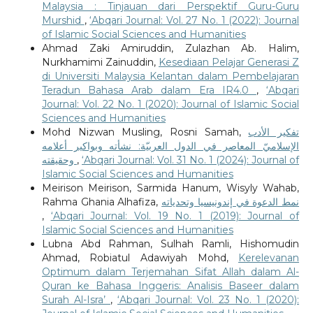
Malaysia : Tinjauan dari Perspektif Guru-Guru
Murshid
,
‘Abqari Journal: Vol. 27 No. 1 (2022): Journal
of Islamic Social Sciences and Humanities
Ahmad Zaki Amiruddin, Zulazhan Ab. Halim,
Nurkhamimi Zainuddin,
Kesediaan Pelajar Generasi Z
di Universiti Malaysia Kelantan dalam Pembelajaran
Teradun Bahasa Arab dalam Era IR4.0
,
‘Abqari
Journal: Vol. 22 No. 1 (2020): Journal of Islamic Social
Sciences and Humanities
Mohd Nizwan Musling, Rosni Samah,
تفكير الأدب
الإسلاميّ المعاصر في الدول العربيّة: نشأته وبواكير أعلامه
وحقيقته
,
‘Abqari Journal: Vol. 31 No. 1 (2024): Journal of
Islamic Social Sciences and Humanities
Meirison Meirison, Sarmida Hanum, Wisyly Wahab,
Rahma Ghania Alhafiza,
نمط الدعوة في إندونيسيا وتحدياته
,
‘Abqari Journal: Vol. 19 No. 1 (2019): Journal of
Islamic Social Sciences and Humanities
Lubna Abd Rahman, Sulhah Ramli, Hishomudin
Ahmad, Robiatul Adawiyah Mohd,
Kerelevanan
Optimum dalam Terjemahan Sifat Allah dalam Al-
Quran ke Bahasa Inggeris: Analisis Baseer dalam
Surah Al-Isra’
,
‘Abqari Journal: Vol. 23 No. 1 (2020):