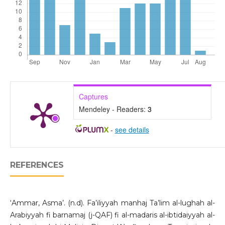
Captures
Mendeley - Readers:
3
-
see details
REFERENCES
‘Ammar, Asma’. (n.d). Fa’iliyyah manhaj Ta’lim al-lughah al-
Arabiyyah fi barnamaj (j-QAF) fi al-madaris al-ibtidaiyyah al-