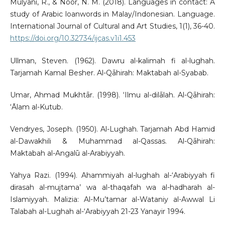
Mulyani, R., & Noor, N. M. (2018). Languages in contact: A
study of Arabic loanwords in Malay/Indonesian. Language.
International Journal of Cultural and Art Studies, 1(1), 36-40.
https://doi.org/10.32734/ijcas.v1i1.453
Ullman, Steven. (1962). Dawru al-kalimah fi al-lughah.
Tarjamah Kamal Besher. Al-Qāhirah: Maktabah al-Syabab.
Umar, Ahmad Mukhtār. (1998). ‘Ilmu al-dilālah. Al-Qāhirah:
‘Ālam al-Kutub.
Vendryes, Joseph. (1950). Al-Lughah. Tarjamah Abd Hamid
al-Dawakhili & Muhammad al-Qassas. Al-Qāhirah:
Maktabah al-Angalū al-Arabiyyah.
Yahya Razi. (1994). Ahammiyah al-lughah al-‘Arabiyyah fi
dirasah al-mujtama’ wa al-thaqafah wa al-hadharah al-
Islamiyyah. Malizia: Al-Mu’tamar al-Wataniy al-Awwal Li
Talabah al-Lughah al-‘Arabiyyah 21-23 Yanayir 1994.