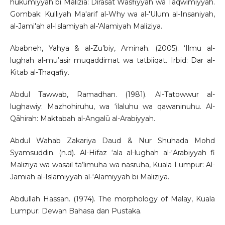
hukumiyyah bi Malizia: Dirasat Wasfiyyah wa Taqwimiyyah.
Gombak: Kulliyah Ma'arif al-Why wa al-'Ulum al-Insaniyah,
al-Jami'ah al-Islamiyah al-'Alamiyah Maliziya.
Ababneh, Yahya & al-Zu’biy, Aminah. (2005). ‘Ilmu al-
lughah al-mu’asir muqaddimat wa tatbiiqat. Irbid: Dar al-
Kitab al-Thaqafiy.
Abdul Tawwab, Ramadhan. (1981). Al-Tatowwur al-
lughawiy: Mazhohiruhu, wa ‘ilaluhu wa qawaninuhu. Al-
Qāhirah: Maktabah al-Angalū al-Arabiyyah.
Abdul Wahab Zakariya Daud & Nur Shuhada Mohd
Syamsuddin. (n.d). Al-Hifaz ‘ala al-lughah al-‘Arabiyyah fi
Maliziya wa wasail ta’limuha wa nasruha, Kuala Lumpur: Al-
Jamiah al-Islamiyyah al-‘Alamiyyah bi Maliziya.
Abdullah Hassan. (1974). The morphology of Malay, Kuala
Lumpur: Dewan Bahasa dan Pustaka.