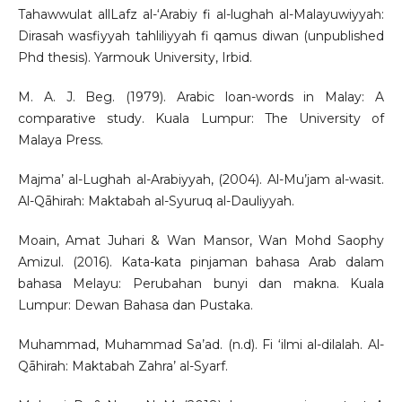
Tahawwulat allLafz al-‘Arabiy fi al-lughah al-Malayuwiyyah:
Dirasah wasfiyyah tahliliyyah fi qamus diwan (unpublished
Phd thesis). Yarmouk University, Irbid.
M. A. J. Beg. (1979). Arabic loan-words in Malay: A
comparative study. Kuala Lumpur: The University of
Malaya Press.
Majma’ al-Lughah al-Arabiyyah, (2004). Al-Mu’jam al-wasit.
Al-Qāhirah: Maktabah al-Syuruq al-Dauliyyah.
Moain, Amat Juhari & Wan Mansor, Wan Mohd Saophy
Amizul. (2016). Kata-kata pinjaman bahasa Arab dalam
bahasa Melayu: Perubahan bunyi dan makna. Kuala
Lumpur: Dewan Bahasa dan Pustaka.
Muhammad, Muhammad Sa’ad. (n.d). Fi ‘ilmi al-dilalah. Al-
Qāhirah: Maktabah Zahra’ al-Syarf.