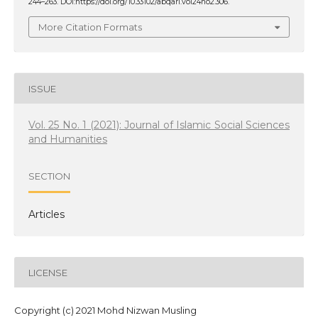
244–263. DOI:https://doi.org/10.33102/abqari.vol24no2.306.
More Citation Formats
ISSUE
Vol. 25 No. 1 (2021): Journal of Islamic Social Sciences
and Humanities
SECTION
Articles
LICENSE
Copyright (c) 2021 Mohd Nizwan Musling