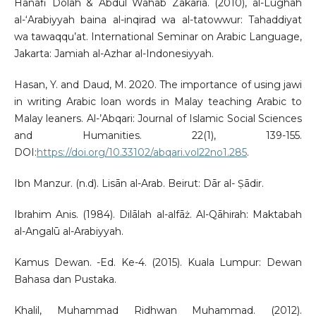
Hanafi Dolah & Abdul Wahab Zakaria. (2010), al-Lughah
al-‘Arabiyyah baina al-inqirad wa al-tatowwur: Tahaddiyat
wa tawaqqu’at. International Seminar on Arabic Language,
Jakarta: Jamiah al-Azhar al-Indonesiyyah.
Hasan, Y. and Daud, M. 2020. The importance of using jawi
in writing Arabic loan words in Malay teaching Arabic to
Malay leaners. Al-’Abqari: Journal of Islamic Social Sciences
and Humanities. 22(1), 139-155.
DOI:
https://doi.org/10.33102/abqari.vol22no1.285
.
Ibn Manzur. (n.d). Lisān al-Arab. Beirut: Dār al- Ṣādir.
Ibrahim Anis. (1984). Dilālah al-alfāż. Al-Qāhirah: Maktabah
al-Angalū al-Arabiyyah.
Kamus Dewan. -Ed. Ke-4. (2015). Kuala Lumpur: Dewan
Bahasa dan Pustaka.
Khalil, Muhammad Ridhwan Muhammad. (2012).