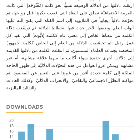
ارتقت دلالتها من الدلالة الوضيعة نسبيًّا نحو كلمة (مَفْتُوحَة) التي كانت
بالعربية الاجتماعيّة تطلق على الفتاة التي فقدت بكرها قبل زواجها، ثم
تحوّلت دلالياً إيجابياً في الملايوية إلى اسم الفتاة التي يفتح الله عليها
أبواب العلم. وبعضها الآخر حدث فيها انحطاط الدلالة. ثم توسَّعت دلالة
الكلمة من معناها الخاص إلى معنى عام ككلمة (دَيُّوث) التي تفيد كل
عمل رذيل. ثم تخصّصت الدلالة من العام إلى الخاص ككلمة (جمهور)
المختصة بجماعة العلماء المسلمين، ثم انتقلت الكلمة من دلالتها القديمة
إلى دلالات أخرى جديدة سواء أكانت ما بينهما علاقة مشابهة، أم غير
مشابهة. ويمكن عزو العوامل في هذه التحوّلات الدلاليّة إلى ظهور الحاجة
الملحّة إلى كلمة جديدة أقدر من غيرها على التعبير عن المقصود، ثم
مواكبة التطوُّر الاجتماعيّ والثقافيّ، والانحراف الدلاليّ، وكذلك العادات
والتقاليد الماليزية.
DOWNLOADS