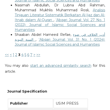
Journal of Islamic Social Sciences and Humanities
Nasimah Abdullah, Dr Lubna Abd Rahman,
Muhammad Mukhlis Muhammad Rosli,
Analisis
Tinjauan Literatur Sistematik Berkaitan Al-Ijaz dan Al-
Itnab dalam Al-Quran
,
‘Abqari Journal: Vol. 27 No. 1
(2022): Journal of Islamic Social Sciences and
Humanities
Shaaban Abdel Hameed Refae,
أدب الخلاف في ضوء
السنة النبوية
,
‘Abqari Journal: Vol. 31 No. 1 (2024):
Journal of Islamic Social Sciences and Humanities
<<
<
1
2
3
4
5
6
7
>
>>
You may also
start an advanced similarity search
for this
article.
Journal Specification
Publisher
USIM PRESS