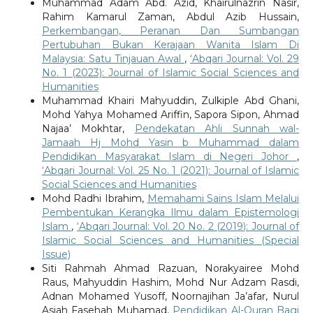
Muhammad Adam Abd. Azid, Khairulnazrin Nasir,
Rahim Kamarul Zaman, Abdul Azib Hussain,
Perkembangan, Peranan Dan Sumbangan
Pertubuhan Bukan Kerajaan Wanita Islam Di
Malaysia: Satu Tinjauan Awal
,
‘Abqari Journal: Vol. 29
No. 1 (2023): Journal of Islamic Social Sciences and
Humanities
Muhammad Khairi Mahyuddin, Zulkiple Abd Ghani,
Mohd Yahya Mohamed Ariffin, Sapora Sipon, Ahmad
Najaa’ Mokhtar,
Pendekatan Ahli Sunnah wal-
Jamaah Hj Mohd Yasin b Muhammad dalam
Pendidikan Masyarakat Islam di Negeri Johor
,
‘Abqari Journal: Vol. 25 No. 1 (2021): Journal of Islamic
Social Sciences and Humanities
Mohd Radhi Ibrahim,
Memahami Sains Islam Melalui
Pembentukan Kerangka Ilmu dalam Epistemologi
Islam
,
‘Abqari Journal: Vol. 20 No. 2 (2019): Journal of
Islamic Social Sciences and Humanities (Special
Issue)
Siti Rahmah Ahmad Razuan, Norakyairee Mohd
Raus, Mahyuddin Hashim, Mohd Nur Adzam Rasdi,
Adnan Mohamed Yusoff, Noornajihan Ja’afar, Nurul
Asiah Fasehah Muhamad,
Pendidikan Al-Quran Bagi