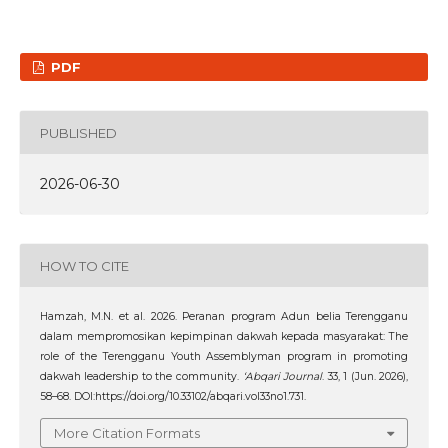
PDF
PUBLISHED
2026-06-30
HOW TO CITE
Hamzah, M.N. et al. 2026. Peranan program Adun belia Terengganu
dalam mempromosikan kepimpinan dakwah kepada masyarakat: The
role of the Terengganu Youth Assemblyman program in promoting
dakwah leadership to the community.
‘Abqari Journal
. 33, 1 (Jun. 2026),
58–68. DOI:https://doi.org/10.33102/abqari.vol33no1.731.
More Citation Formats