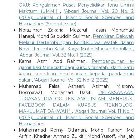
OKU: Pengalaman Pusat Penyelidikan Ibnu Ummi
Maktum (UMMI)
,
‘Abqari Journal: Vol. 20 No. 2
(2019): Journal of Islamic Social Sciences and
Humanities (Special Issue)
Norazimah Zakaria, Mazarul Hasan Mohamad
Hanapi, Mohd Saipuddin Suliman,
Pemikiran Dakwah
Melalui Pertembungan Konflik Jiwa Watak dalam
Novel Terumbu Kasih Karya Muhd Mansur Abdullah
,
‘Abqari Journal: Vol. 32 No. 1 (2025)
Kamal Azmi Abd Rahman,
Pembangunan e-
gamifikasi Minecraft bagi kursus falsafah Islam: Satu
kajian keperluan berdasarkan kepada pandangan
pakar
,
‘Abqari Journal: Vol. 32 No. 2 (2025)
Muhamad Faisal Ashaari, Azimah Misrom,
Rosmawati Mohamad Rasit,
PELAKSANAAN
TUGASAN DIALOG TENTANG ISLAM MENERUSI
FACEBOOK DALAM KURSUS “TEKNOLOGI
MAKLUMAT DAKWAH”
,
‘Abqari Journal: Vol. 11 No. 1
(2017): Journal of Islamic Social Sciences and
Humanities
Muhammad Remy Othman, Mohd Farhan Md
Ariffin, Khadher Ahmad, Zulkifli Mohd Yusoff, Khalijah