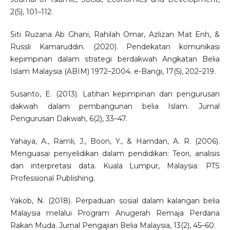
2(5), 101–112.
Siti Ruzana Ab Ghani, Rahilah Omar, Azlizan Mat Enh, &
Russli Kamaruddin. (2020). Pendekatan komunikasi
kepimpinan dalam strategi berdakwah Angkatan Belia
Islam Malaysia (ABIM) 1972–2004. e-Bangi, 17(5), 202–219.
Susanto, E. (2013). Latihan kepimpinan dan pengurusan
dakwah dalam pembangunan belia Islam. Jurnal
Pengurusan Dakwah, 6(2), 33–47.
Yahaya, A., Ramli, J., Boon, Y., & Hamdan, A. R. (2006).
Menguasai penyelidikan dalam pendidikan: Teori, analisis
dan interpretasi data. Kuala Lumpur, Malaysia: PTS
Professional Publishing.
Yakob, N. (2018). Perpaduan sosial dalam kalangan belia
Malaysia melalui Program Anugerah Remaja Perdana
Rakan Muda. Jurnal Pengajian Belia Malaysia, 13(2), 45–60.