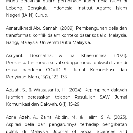
Muda Berakhlak dalam pembinaan kader belia Islam di
Lebong. Bengkulu, Indonesia: Institut Agama Islam
Negeri (IAIN) Curup.
Asnarulkhadi Abu Samah. (2009). Pembangunan belia dan
transformasi konflik dalam konteks dasar sosial di Malaysia.
Bangi, Malaysia: Universiti Putra Malaysia.
Asriyanti Rosmalina, & Tia Khaerunnisa. (2021).
Pemanfaatan media sosial sebagai media dakwah Islam di
masa pandemi COVID-19. Jurnal Komunikasi dan
Penyiaran Islam, 15(2), 123–135.
Azizah, S., & Wirasusanto, H. (2024). Kepimpinan dakwah
Islamiah berasaskan teladan Rasulullah SAW. Jurnal
Komunikasi dan Dakwah, 8(1), 15–29.
Azrie Azeh, A., Zainal Abidin, M., & Halim, S. A. (2023).
Aspirasi belia dan pengaruhnya terhadap penglibatan
politik di Malaysia. Journal of Social Sciences and