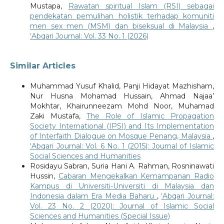
Mustapa,
Rawatan spiritual Islam (RSI) sebagai
pendekatan pemulihan holistik terhadap komuniti
men sex men (MSM) dan biseksual di Malaysia
,
‘Abqari Journal: Vol. 33 No. 1 (2026)
Similar Articles
Muhammad Yusuf Khalid, Panji Hidayat Mazhisham,
Nur Husna Mohamad Hussain, Ahmad Najaa’
Mokhtar, Khairunneezam Mohd Noor, Muhamad
Zaki Mustafa,
The Role of Islamic Propagation
Society International (IPSI) and Its Implementation
of Interfaith Dialogue on Mosque Penang, Malaysia
,
‘Abqari Journal: Vol. 6 No. 1 (2015): Journal of Islamic
Social Sciences and Humanities
Rosidayu Sabran, Suria Hani A. Rahman, Rosninawati
Hussin,
Cabaran Mengekalkan Kemampanan Radio
Kampus di Universiti-Universiti di Malaysia dan
Indonesia dalam Era Media Baharu
,
‘Abqari Journal:
Vol. 23 No. 2 (2020): Journal of Islamic Social
Sciences and Humanities (Special Issue)