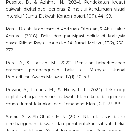
Puspito, D., & Azhima, N. (2024). Pendekatan kreatif
dakwah digital bagi generasi Z melalui kandungan visual
interaktif. Jurnal Dakwah Kontemporari, 10(1), 44– 59.
Ramli Dollah, Mohammad Redzuan Othman, & Abu Bakar
Ahmad. (2018). Belia dan partisipasi politik di Malaysia
pasca Pilihan Raya Umum ke-14. Jurnal Melayu, 17(2), 256–
272.
Rosli, A., & Hassan, M. (2022). Penilaian keberkesanan
program pembangunan belia di Malaysia. Jurnal
Pentadbiran Awam Malaysia, 17(1), 30–48.
Royani, A., Firdaus, M., & Hidayat, T. (2024). Teknologi
digital sebagai medium dakwah Islam kepada generasi
muda. Jurnal Teknologi dan Peradaban Islam, 6(1), 73–88.
Samira, S., & Ab Ghafar, M. N. (2017). Nilai-nilai asas dalam
pembangunan dakwah dan pembentukan sahsiah belia.
Journal of Islamic, Social, Economics and Development,