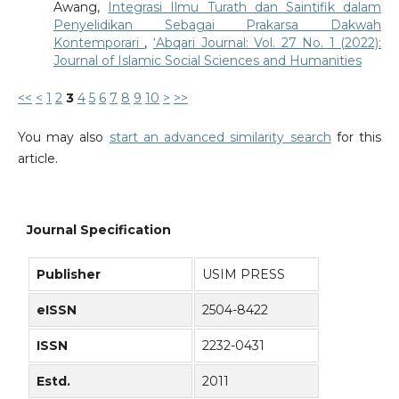
Awang,
Integrasi Ilmu Turath dan Saintifik dalam
Penyelidikan Sebagai Prakarsa Dakwah
Kontemporari
,
‘Abqari Journal: Vol. 27 No. 1 (2022):
Journal of Islamic Social Sciences and Humanities
<<
<
1
2
3
4
5
6
7
8
9
10
>
>>
You may also
start an advanced similarity search
for this
article.
Journal Specification
Publisher
USIM PRESS
eISSN
2504-8422
ISSN
2232-0431
Estd.
2011