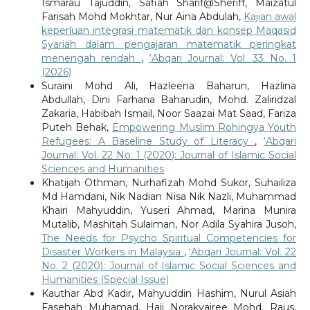
Ismarau Tajuddin, Safiah Sharif@Sheriff, Maizatul
Farisah Mohd Mokhtar, Nur Aina Abdulah,
Kajian awal
keperluan integrasi matematik dan konsep Maqasid
Syariah dalam pengajaran matematik peringkat
menengah rendah
,
‘Abqari Journal: Vol. 33 No. 1
(2026)
Suraini Mohd Ali, Hazleena Baharun, Hazlina
Abdullah, Dini Farhana Baharudin, Mohd. Zaliridzal
Zakaria, Habibah Ismail, Noor Saazai Mat Saad, Fariza
Puteh Behak,
Empowering Muslim Rohingya Youth
Refugees: A Baseline Study of Literacy
,
‘Abqari
Journal: Vol. 22 No. 1 (2020): Journal of Islamic Social
Sciences and Humanities
Khatijah Othman, Nurhafizah Mohd Sukor, Suhailiza
Md Hamdani, Nik Nadian Nisa Nik Nazli, Muhammad
Khairi Mahyuddin, Yuseri Ahmad, Marina Munira
Mutalib, Mashitah Sulaiman, Nor Adila Syahira Jusoh,
The Needs for Psycho Spiritual Competencies for
Disaster Workers in Malaysia
,
‘Abqari Journal: Vol. 22
No. 2 (2020): Journal of Islamic Social Sciences and
Humanities (Special Issue)
Kauthar Abd Kadir, Mahyuddin Hashim, Nurul Asiah
Fasehah Muhamad, Haji Norakyairee Mohd. Raus,