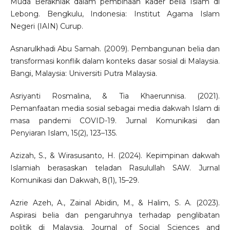
Muda Berakhlak dalam pembinaan kader belia Islam di
Lebong. Bengkulu, Indonesia: Institut Agama Islam
Negeri (IAIN) Curup.
Asnarulkhadi Abu Samah. (2009). Pembangunan belia dan
transformasi konflik dalam konteks dasar sosial di Malaysia.
Bangi, Malaysia: Universiti Putra Malaysia.
Asriyanti Rosmalina, & Tia Khaerunnisa. (2021).
Pemanfaatan media sosial sebagai media dakwah Islam di
masa pandemi COVID-19. Jurnal Komunikasi dan
Penyiaran Islam, 15(2), 123–135.
Azizah, S., & Wirasusanto, H. (2024). Kepimpinan dakwah
Islamiah berasaskan teladan Rasulullah SAW. Jurnal
Komunikasi dan Dakwah, 8(1), 15–29.
Azrie Azeh, A., Zainal Abidin, M., & Halim, S. A. (2023).
Aspirasi belia dan pengaruhnya terhadap penglibatan
politik di Malaysia. Journal of Social Sciences and