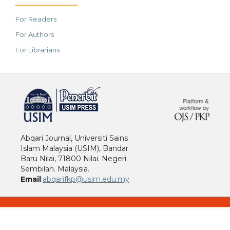
For Readers
For Authors
For Librarians
خرید vpn
Abqari Journal, Universiti Sains
Islam Malaysia (USIM), Bandar
Baru Nilai, 71800 Nilai. Negeri
Sembilan. Malaysia.
Email
:
abqarifkp@usim.edu.my