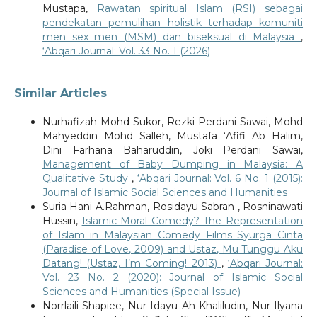
Mustapa,
Rawatan spiritual Islam (RSI) sebagai
pendekatan pemulihan holistik terhadap komuniti
men sex men (MSM) dan biseksual di Malaysia
,
‘Abqari Journal: Vol. 33 No. 1 (2026)
Similar Articles
Nurhafizah Mohd Sukor, Rezki Perdani Sawai, Mohd
Mahyeddin Mohd Salleh, Mustafa ‘Afifi Ab Halim,
Dini Farhana Baharuddin, Joki Perdani Sawai,
Management of Baby Dumping in Malaysia: A
Qualitative Study
,
‘Abqari Journal: Vol. 6 No. 1 (2015):
Journal of Islamic Social Sciences and Humanities
Suria Hani A.Rahman, Rosidayu Sabran , Rosninawati
Hussin,
Islamic Moral Comedy? The Representation
of Islam in Malaysian Comedy Films Syurga Cinta
(Paradise of Love, 2009) and Ustaz, Mu Tunggu Aku
Datang! (Ustaz, I’m Coming! 2013)
,
‘Abqari Journal:
Vol. 23 No. 2 (2020): Journal of Islamic Social
Sciences and Humanities (Special Issue)
Norrlaili Shapiee, Nur Idayu Ah Khaliludin, Nur Ilyana