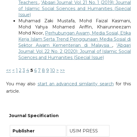
Teachers
,
‘Abqari Journal: Vol. 21 No. 1 (2019): Journal
of Islamic Social Sciences and Humanities (Special
Issue)
Muhamad Zaki Mustafa, Mohd Faizal Kasmani,
Mohd Yahya Mohamed Ariffin, Khairunneezam
Mohd Noor,
Perhubungan Awam, Media Sosial, Etika
Kerja Islam Serta Trend Penggunaan Media Sosial di
Sektor Awam Kementerian di Malaysia
,
‘Abqari
Journal: Vol. 22 No. 2 (2020): Journal of Islamic Social
Sciences and Humanities (Special Issue)
<<
<
1
2
3
4
5
6
7
8
9
10
>
>>
You may also
start an advanced similarity search
for this
article.
Journal Specification
Publisher
USIM PRESS