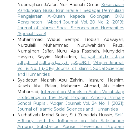
Noornajihan Ja’afar, Nur Badriah Omar,
Kesesuaian
Kandungan Buku Iqra’ Braille 1 Sebagai Permulaan
Pengajaraan Al-Quran kepada Golongan OKU
Penglihatan
,
‘Abqari Journal: Vol. 20 No. 2 (2019):
Journal of Islamic Social Sciences and Humanities
(Special Issue)
Muhammad Widus Sempo, Robiah Adawiyah,
Nurzulaili Muhammad, Nurulwahidah Fauzi,
Nurnajihan Ja’far, Nurul Asia Fasehah, Muhyiddin
Hasyim, Sayyid Najihuddin,
تحديات علماء إندونيسيا
الكلاسيكيين فى مواجهة التيارات الليبرالية
,
‘Abqari Journal:
Vol. 8 No. 1 (2016): Journal of Islamic Social Sciences
and Humanities
Syaidatun Nazirah Abu Zahrin, Hasnurol Hashim,
Kaseh Abu Bakar, Maheram Ahmad, Ab Halim
Mohamad,
Intervention Models in Arabic Vocabulary
Proficiency in The J-Qaf Program Among Primary
School Pupils
,
‘Abqari Journal: Vol. 24 No. 1 (2021):
Journal of Islamic Social Sciences and Humanities
Nurhafizah Mohd Sukor, Siti Zubaidah Hussin,
Self-
Efficacy and Its Influence on Job Satisfaction
Among Substance Abuse Prevention Program