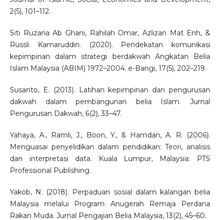
2(5), 101–112.
Siti Ruzana Ab Ghani, Rahilah Omar, Azlizan Mat Enh, &
Russli Kamaruddin. (2020). Pendekatan komunikasi
kepimpinan dalam strategi berdakwah Angkatan Belia
Islam Malaysia (ABIM) 1972–2004. e-Bangi, 17(5), 202–219.
Susanto, E. (2013). Latihan kepimpinan dan pengurusan
dakwah dalam pembangunan belia Islam. Jurnal
Pengurusan Dakwah, 6(2), 33–47.
Yahaya, A., Ramli, J., Boon, Y., & Hamdan, A. R. (2006).
Menguasai penyelidikan dalam pendidikan: Teori, analisis
dan interpretasi data. Kuala Lumpur, Malaysia: PTS
Professional Publishing.
Yakob, N. (2018). Perpaduan sosial dalam kalangan belia
Malaysia melalui Program Anugerah Remaja Perdana
Rakan Muda. Jurnal Pengajian Belia Malaysia, 13(2), 45–60.