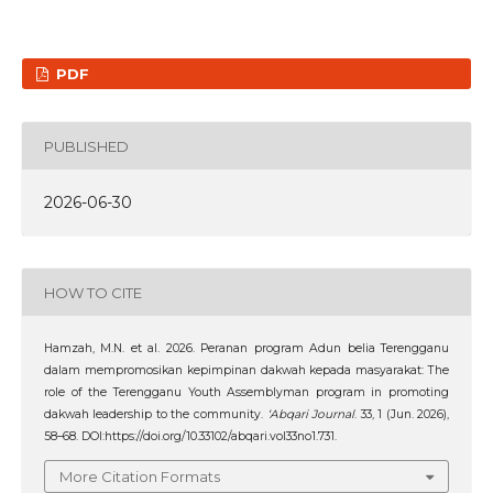
PDF
PUBLISHED
2026-06-30
HOW TO CITE
Hamzah, M.N. et al. 2026. Peranan program Adun belia Terengganu
dalam mempromosikan kepimpinan dakwah kepada masyarakat: The
role of the Terengganu Youth Assemblyman program in promoting
dakwah leadership to the community.
‘Abqari Journal
. 33, 1 (Jun. 2026),
58–68. DOI:https://doi.org/10.33102/abqari.vol33no1.731.
More Citation Formats