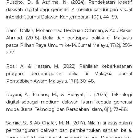
Puspito, D., & Azhima, N. (2024). Pendekatan kreatif
dakwah digital bagi generasi Z melalui kandungan visual
interaktif. Jurnal Dakwah Kontemporari, 10(1), 44– 59.
Ramli Dollah, Mohammad Redzuan Othman, & Abu Bakar
Ahmad. (2018). Belia dan partisipasi politik di Malaysia
pasca Pilihan Raya Umum ke-14. Jurnal Melayu, 17(2), 256–
272.
Rosli, A., & Hassan, M. (2022). Penilaian keberkesanan
program pembangunan belia di Malaysia. Jurnal
Pentadbiran Awam Malaysia, 17(1), 30–48.
Royani, A., Firdaus, M., & Hidayat, T. (2024). Teknologi
digital sebagai medium dakwah Islam kepada generasi
muda. Jurnal Teknologi dan Peradaban Islam, 6(1), 73–88.
Samira, S., & Ab Ghafar, M. N. (2017). Nilai-nilai asas dalam
pembangunan dakwah dan pembentukan sahsiah belia.
Journal of Islamic, Social, Economics and Development,