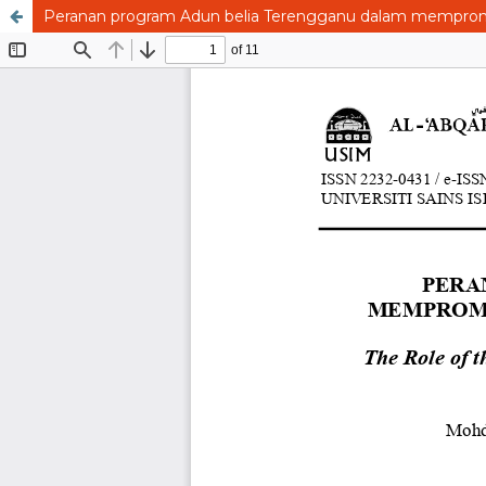
Peranan program Adun belia Terengganu dalam memprom