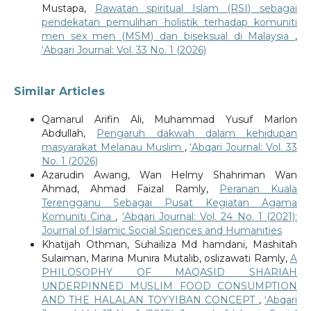
Mustapa,
Rawatan spiritual Islam (RSI) sebagai
pendekatan pemulihan holistik terhadap komuniti
men sex men (MSM) dan biseksual di Malaysia
,
‘Abqari Journal: Vol. 33 No. 1 (2026)
Similar Articles
Qamarul Arifin Ali, Muhammad Yusuf Marlon
Abdullah,
Pengaruh dakwah dalam kehidupan
masyarakat Melanau Muslim
,
‘Abqari Journal: Vol. 33
No. 1 (2026)
Azarudin Awang, Wan Helmy Shahriman Wan
Ahmad, Ahmad Faizal Ramly,
Peranan Kuala
Terengganu Sebagai Pusat Kegiatan Agama
Komuniti Cina
,
‘Abqari Journal: Vol. 24 No. 1 (2021):
Journal of Islamic Social Sciences and Humanities
Khatijah Othman, Suhailiza Md hamdani, Mashitah
Sulaiman, Marina Munira Mutalib, oslizawati Ramly,
A
PHILOSOPHY OF MAQASID SHARIAH
UNDERPINNED MUSLIM FOOD CONSUMPTION
AND THE HALALAN TOYYIBAN CONCEPT
,
‘Abqari