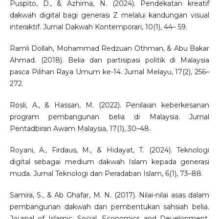
Puspito, D., & Azhima, N. (2024). Pendekatan kreatif
dakwah digital bagi generasi Z melalui kandungan visual
interaktif. Jurnal Dakwah Kontemporari, 10(1), 44– 59.
Ramli Dollah, Mohammad Redzuan Othman, & Abu Bakar
Ahmad. (2018). Belia dan partisipasi politik di Malaysia
pasca Pilihan Raya Umum ke-14. Jurnal Melayu, 17(2), 256–
272.
Rosli, A., & Hassan, M. (2022). Penilaian keberkesanan
program pembangunan belia di Malaysia. Jurnal
Pentadbiran Awam Malaysia, 17(1), 30–48.
Royani, A., Firdaus, M., & Hidayat, T. (2024). Teknologi
digital sebagai medium dakwah Islam kepada generasi
muda. Jurnal Teknologi dan Peradaban Islam, 6(1), 73–88.
Samira, S., & Ab Ghafar, M. N. (2017). Nilai-nilai asas dalam
pembangunan dakwah dan pembentukan sahsiah belia.
Journal of Islamic, Social, Economics and Development,