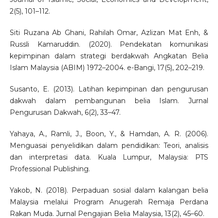
2(5), 101–112.
Siti Ruzana Ab Ghani, Rahilah Omar, Azlizan Mat Enh, &
Russli Kamaruddin. (2020). Pendekatan komunikasi
kepimpinan dalam strategi berdakwah Angkatan Belia
Islam Malaysia (ABIM) 1972–2004. e-Bangi, 17(5), 202–219.
Susanto, E. (2013). Latihan kepimpinan dan pengurusan
dakwah dalam pembangunan belia Islam. Jurnal
Pengurusan Dakwah, 6(2), 33–47.
Yahaya, A., Ramli, J., Boon, Y., & Hamdan, A. R. (2006).
Menguasai penyelidikan dalam pendidikan: Teori, analisis
dan interpretasi data. Kuala Lumpur, Malaysia: PTS
Professional Publishing.
Yakob, N. (2018). Perpaduan sosial dalam kalangan belia
Malaysia melalui Program Anugerah Remaja Perdana
Rakan Muda. Jurnal Pengajian Belia Malaysia, 13(2), 45–60.