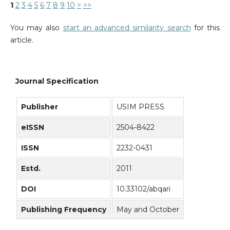
1
2
3
4
5
6
7
8
9
10
>
>>
You may also
start an advanced similarity search
for this
article.
Journal Specification
Publisher
USIM PRESS
eISSN
2504-8422
ISSN
2232-0431
Estd.
2011
DOI
10.33102/abqari
Publishing Frequency
May and October