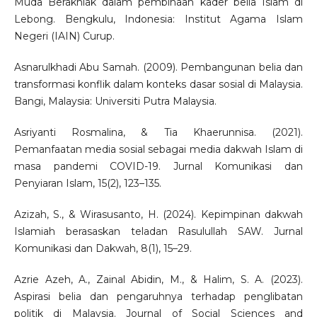
Muda Berakhlak dalam pembinaan kader belia Islam di
Lebong. Bengkulu, Indonesia: Institut Agama Islam
Negeri (IAIN) Curup.
Asnarulkhadi Abu Samah. (2009). Pembangunan belia dan
transformasi konflik dalam konteks dasar sosial di Malaysia.
Bangi, Malaysia: Universiti Putra Malaysia.
Asriyanti Rosmalina, & Tia Khaerunnisa. (2021).
Pemanfaatan media sosial sebagai media dakwah Islam di
masa pandemi COVID-19. Jurnal Komunikasi dan
Penyiaran Islam, 15(2), 123–135.
Azizah, S., & Wirasusanto, H. (2024). Kepimpinan dakwah
Islamiah berasaskan teladan Rasulullah SAW. Jurnal
Komunikasi dan Dakwah, 8(1), 15–29.
Azrie Azeh, A., Zainal Abidin, M., & Halim, S. A. (2023).
Aspirasi belia dan pengaruhnya terhadap penglibatan
politik di Malaysia. Journal of Social Sciences and