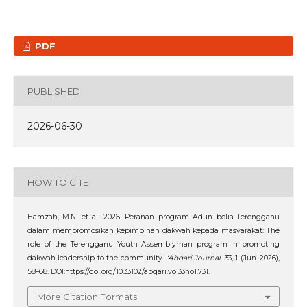
PDF
PUBLISHED
2026-06-30
HOW TO CITE
Hamzah, M.N. et al. 2026. Peranan program Adun belia Terengganu
dalam mempromosikan kepimpinan dakwah kepada masyarakat: The
role of the Terengganu Youth Assemblyman program in promoting
dakwah leadership to the community.
‘Abqari Journal
. 33, 1 (Jun. 2026),
58–68. DOI:https://doi.org/10.33102/abqari.vol33no1.731.
More Citation Formats