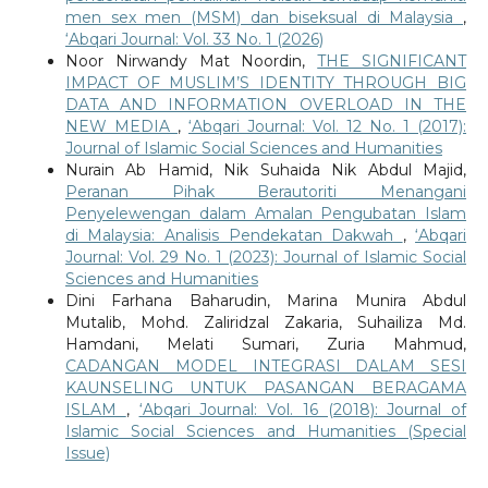
men sex men (MSM) dan biseksual di Malaysia
,
‘Abqari Journal: Vol. 33 No. 1 (2026)
Noor Nirwandy Mat Noordin,
THE SIGNIFICANT
IMPACT OF MUSLIM’S IDENTITY THROUGH BIG
DATA AND INFORMATION OVERLOAD IN THE
NEW MEDIA
,
‘Abqari Journal: Vol. 12 No. 1 (2017):
Journal of Islamic Social Sciences and Humanities
Nurain Ab Hamid, Nik Suhaida Nik Abdul Majid,
Peranan Pihak Berautoriti Menangani
Penyelewengan dalam Amalan Pengubatan Islam
di Malaysia: Analisis Pendekatan Dakwah
,
‘Abqari
Journal: Vol. 29 No. 1 (2023): Journal of Islamic Social
Sciences and Humanities
Dini Farhana Baharudin, Marina Munira Abdul
Mutalib, Mohd. Zaliridzal Zakaria, Suhailiza Md.
Hamdani, Melati Sumari, Zuria Mahmud,
CADANGAN MODEL INTEGRASI DALAM SESI
KAUNSELING UNTUK PASANGAN BERAGAMA
ISLAM
,
‘Abqari Journal: Vol. 16 (2018): Journal of
Islamic Social Sciences and Humanities (Special
Issue)