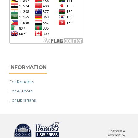
INFORMATION
For Readers
For Authors
For Librarians
خرید vpn