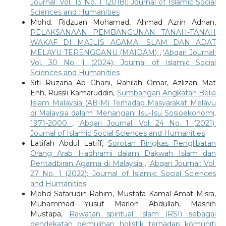
Journal: Vol. 13 No. 1 (2018): Journal of Islamic Social
Sciences and Humanities
Mohd. Ridzuan Mohamad, Ahmad Azrin Adnan,
PELAKSANAAN PEMBANGUNAN TANAH-TANAH
WAKAF DI MAJLIS AGAMA ISLAM DAN ADAT
MELAYU TERENGGANU (MAIDAM)
,
‘Abqari Journal:
Vol. 30 No. 1 (2024): Journal of Islamic Social
Sciences and Humanities
Siti Ruzana Ab Ghani, Rahilah Omar, Azlizan Mat
Enh, Russli Kamaruddin,
Sumbangan Angkatan Belia
Islam Malaysia (ABIM) Terhadap Masyarakat Melayu
di Malaysia dalam Menangani Isu-Isu Sosioekonomi,
1971-2000
,
‘Abqari Journal: Vol. 24 No. 1 (2021):
Journal of Islamic Social Sciences and Humanities
Latifah Abdul Latiff,
Sorotan Ringkas Penglibatan
Orang Arab Hadhrami dalam Dakwah Islam dan
Pentadbiran Agama di Malaysia
,
‘Abqari Journal: Vol.
27 No. 1 (2022): Journal of Islamic Social Sciences
and Humanities
Mohd Safarudin Rahim, Mustafa Kamal Amat Misra,
Muhammad Yusuf Marlon Abdullah, Masnih
Mustapa,
Rawatan spiritual Islam (RSI) sebagai
pendekatan pemulihan holistik terhadap komuniti