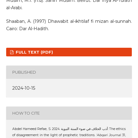
Muslim, M.I. (n.d). Sahih Muslim. Beirut: Dar Ihya Al-Turath
al-Arabi.
Shaaban, A. (1997) Dhawabit al-ikhtilaf fi mizan al-sunnah.
Cairo: Dar Al-Hadith.
FULL TEXT (PDF)
PUBLISHED
2024-10-15
HOW TO CITE
Abdel Hameed Refae, S. 2024. أدب الخلاف في ضوء السنة النبوية: The ethics
of disagreement in the light of prophetic traditions.
‘Abqari Journal
. 31,