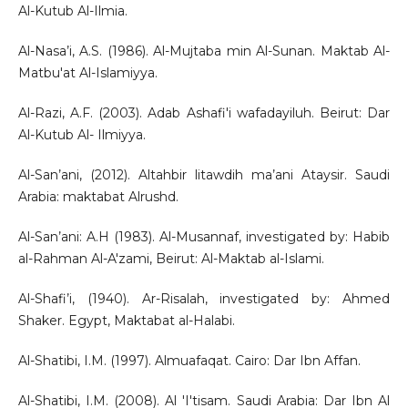
Al-Kutub Al-Ilmia.
Al-Nasa’i, A.S. (1986). Al-Mujtaba min Al-Sunan. Maktab Al-
Matbu'at Al-Islamiyya.
Al-Razi, A.F. (2003). Adab Ashafi'i wafadayiluh. Beirut: Dar
Al-Kutub Al- Ilmiyya.
Al-San’ani, (2012). Altahbir litawdih ma’ani Ataysir. Saudi
Arabia: maktabat Alrushd.
Al-San’ani: A.H (1983). Al-Musannaf, investigated by: Habib
al-Rahman Al-A'zami, Beirut: Al-Maktab al-Islami.
Al-Shafi’i, (1940). Ar-Risalah, investigated by: Ahmed
Shaker. Egypt, Maktabat al-Halabi.
Al-Shatibi, I.M. (1997). Almuafaqat. Cairo: Dar Ibn Affan.
Al-Shatibi, I.M. (2008). Al 'I'tisam. Saudi Arabia: Dar Ibn Al