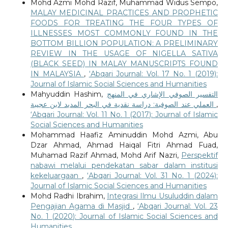
Mohd Azmi Mohd Razif, Muhammad Widus Sempo,
MALAY MEDICINAL PRACTICES AND PROPHETIC
FOODS FOR TREATING THE FOUR TYPES OF
ILLNESSES MOST COMMONLY FOUND IN THE
BOTTOM BILLION POPULATION: A PRELIMINARY
REVIEW IN THE USAGE OF NIGELLA SATIVA
(BLACK SEED) IN MALAY MANUSCRIPTS FOUND
IN MALAYSIA
,
‘Abqari Journal: Vol. 17 No. 1 (2019):
Journal of Islamic Social Sciences and Humanities
Mahyuddin Hashim,
التفسير الصوفي الإشاري في المنهج
العملي عند الصوفية: دراسة نقدية في البحر المديد لابن عجيبة
,
‘Abqari Journal: Vol. 11 No. 1 (2017): Journal of Islamic
Social Sciences and Humanities
Mohammad Haafiz Aminuddin Mohd Azmi, Abu
Dzar Ahmad, Ahmad Haiqal Fitri Ahmad Fuad,
Muhamad Razif Ahmad, Mohd Arif Nazri,
Perspektif
nabawi melalui pendekatan sabar dalam institusi
kekeluargaan
,
‘Abqari Journal: Vol. 31 No. 1 (2024):
Journal of Islamic Social Sciences and Humanities
Mohd Radhi Ibrahim,
Integrasi Ilmu Usuluddin dalam
Pengajian Agama di Masjid
,
‘Abqari Journal: Vol. 23
No. 1 (2020): Journal of Islamic Social Sciences and
Humanities