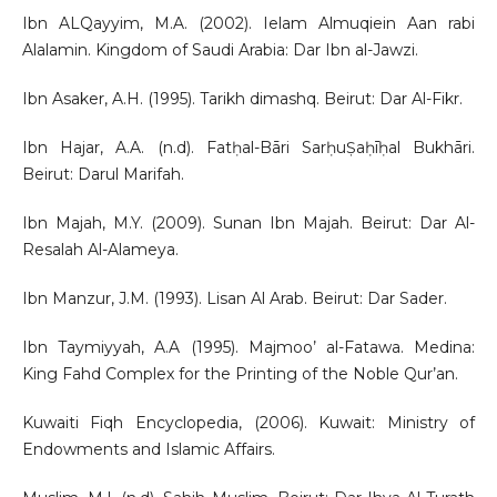
Ibn ALQayyim, M.A. (2002). Ielam Almuqiein Aan rabi
Alalamin. Kingdom of Saudi Arabia: Dar Ibn al-Jawzi.
Ibn Asaker, A.H. (1995). Tarikh dimashq. Beirut: Dar Al-Fikr.
Ibn Hajar, A.A. (n.d). Fatḥal-Bāri SarḥuṢaḥīḥal Bukhāri.
Beirut: Darul Marifah.
Ibn Majah, M.Y. (2009). Sunan Ibn Majah. Beirut: Dar Al-
Resalah Al-Alameya.
Ibn Manzur, J.M. (1993). Lisan Al Arab. Beirut: Dar Sader.
Ibn Taymiyyah, A.A (1995). Majmoo’ al-Fatawa. Medina:
King Fahd Complex for the Printing of the Noble Qur’an.
Kuwaiti Fiqh Encyclopedia, (2006). Kuwait: Ministry of
Endowments and Islamic Affairs.