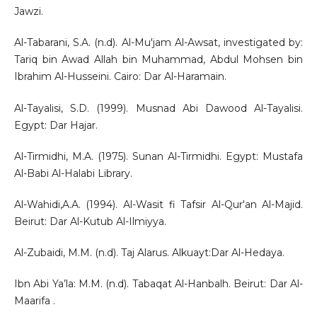
Jawzi.
Al-Tabarani, S.A. (n.d). Al-Mu'jam Al-Awsat, investigated by:
Tariq bin Awad Allah bin Muhammad, Abdul Mohsen bin
Ibrahim Al-Husseini. Cairo: Dar Al-Haramain.
Al-Tayalisi, S.D. (1999). Musnad Abi Dawood Al-Tayalisi.
Egypt: Dar Hajar.
Al-Tirmidhi, M.A. (1975). Sunan Al-Tirmidhi. Egypt: Mustafa
Al-Babi Al-Halabi Library.
Al-Wahidi,A.A. (1994). Al-Wasit fi Tafsir Al-Qur'an Al-Majid.
Beirut: Dar Al-Kutub Al-Ilmiyya.
Al-Zubaidi, M.M. (n.d). Taj Alarus. Alkuayt:Dar Al-Hedaya.
Ibn Abi Ya’la: M.M. (n.d). Tabaqat Al-Hanbalh. Beirut: Dar Al-
Maarifa .