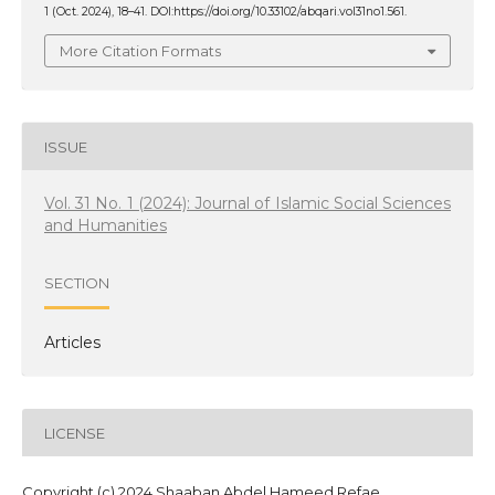
1 (Oct. 2024), 18–41. DOI:https://doi.org/10.33102/abqari.vol31no1.561.
More Citation Formats
ISSUE
Vol. 31 No. 1 (2024): Journal of Islamic Social Sciences
and Humanities
SECTION
Articles
LICENSE
Copyright (c) 2024 Shaaban Abdel Hameed Refae