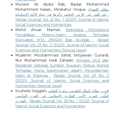
Muneer Ali Abdul Rab, Baidar Mohammed
Mohammed Hasan, Mesbahul Hoque,
معالم الاهتداء
عند الفتن في الزّمن الحاضر وأثرها في حياة الأمّة الإسلاميّة
,
‘Abqari Journal: Vol. 22 No. 1 (2020): Journal of Islamic
Social Sciences and Humanities
Mohd Anuar Mamat,
Beberapa Metodologi
Pendidikan Melayu-Islam: Analisis Terhadap
Manuskrip MSS 2906(A) Bab Al-Adab
,
‘Abqari
Journal: Vol. 23 No. 2 (2020): Journal of Islamic Social
Sciences and Humanities (Special Issue)
Mualimin Mochammad Sahid, Setiyawan Gunardi,
Nur Muhammad Hadi Zahalan,
Konsep Uruf dan
Maslahah Sebagai Sumber Rujukan: Status Wanita
Terhadap Harta Sepencarian dalam Perundangan
Islam di Malaysia
,
‘Abqari Journal: Vol. 23 No. 2
(2020): Journal of Islamic Social Sciences and
Humanities (Special Issue)
Souheila Seggani,
الوزير نظام الملك الطوسي وثورة التعليم
السُّني لتعزيز الأمن الفكري الإسلامي في القرن الخامس
الهجري
,
‘Abqari Journal: Vol. 26 No. 1 (2022): Journal of
Islamic Social Sciences and Humanities