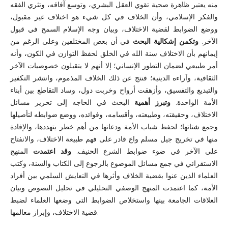
منه يعتبر ظاهرة صحية تقوي العقل البشري، وتوسع آفاقه، وتثري الفقه
والفكر الإسلامي، وأن الخلاف في كل شيء هو اختلاف غير مقبول،
ووضع الضوابط لقضية الاختلاف، وبيان وجه الإسلام السمح في قبول
الآخر.
وتكمن
إشكالية البحث
في أن بعض المختلفين وعلى الرغم من
إيمانهم بأن الاختلاف سنة الله في الخلق لحفظ التوازن في الكون، وأنه
أمر طبيعي لضمان التطور الإنساني؛ إلا أنهم لا يتقبلون خصوصيات الآخر
الثقافية، وآراءه الدينية؛ فنتج عن ذلك الخلاف المذموم، وانتشر التكفير
والتبديع والتفسيق، وأزهقت أرواح وخربت دول، وساد التقاطع بين أبناء
الأمة الواحدة.
وتبرز أهمية
البحث في الحاجه إلى تحرير مسائل
الاختلاف، وحقيقته، وطبيعته، وأقسامه، وفوائده، ووضع ضوابطه لتأصيلها
وجمع شتاتها؛ لحفظ شباب الأمة ودعاتها من أهم خطر يتهددها، والإفادة
منها في تخريج جيل مسلم واع قادر على فهم طبيعة الاختلاف، والانفتاح
على الآخر في ضوء ضوابط الشرع الحنيف.
وقد اعتمدت
المنهج
الاستقرائي في جمع مسائل الموضوع بالرجوع إلى الكتاب والسنة، وكتب
العلماء الذين عنوا بقضية الخلاف وأثرها في التعايش السلمي بين أفراد
الأمة، كما اعتمدت المنهج الوصفي التحليلي في تحليل النصوص وبيان
العلاقات الجامعة بينها واستخلاص الضوابط التي وضعها العلماء لضبط
قضية الاختلاف، وإبراز معالمها.