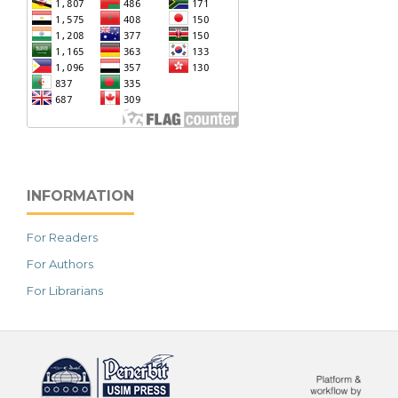
INFORMATION
For Readers
For Authors
For Librarians
خرید vpn