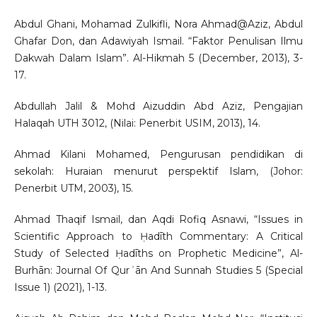
Abdul Ghani, Mohamad Zulkifli, Nora Ahmad@Aziz, Abdul
Ghafar Don, dan Adawiyah Ismail. “Faktor Penulisan Ilmu
Dakwah Dalam Islam”. Al-Hikmah 5 (December, 2013), 3-
17.
Abdullah Jalil & Mohd Aizuddin Abd Aziz, Pengajian
Halaqah UTH 3012, (Nilai: Penerbit USIM, 2013), 14.
Ahmad Kilani Mohamed, Pengurusan pendidikan di
sekolah: Huraian menurut perspektif Islam, (Johor:
Penerbit UTM, 2003), 15.
Ahmad Thaqif Ismail, dan Aqdi Rofiq Asnawi, “Issues in
Scientific Approach to Ḥadīth Commentary: A Critical
Study of Selected Ḥadīths on Prophetic Medicine”, Al-
Burhān: Journal Of Qurʾān And Sunnah Studies 5 (Special
Issue 1) (2021), 1-13.