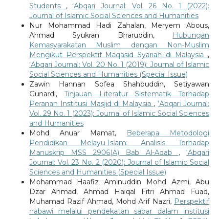
Students
,
‘Abqari Journal: Vol. 26 No. 1 (2022):
Journal of Islamic Social Sciences and Humanities
Nur Mohammad Hadi Zahalan, Meryem Abous,
Ahmad Syukran Bharuddin,
Hubungan
Kemasyarakatan Muslim dengan Non-Muslim
Mengikut Perspektif Maqasid Syariah di Malaysia
,
‘Abqari Journal: Vol. 20 No. 1 (2019): Journal of Islamic
Social Sciences and Humanities (Special Issue)
Zawin Hannan Sofea Shahbuddin, Setiyawan
Gunardi,
Tinjauan Literatur Sistematik Terhadap
Peranan Institusi Masjid di Malaysia
,
‘Abqari Journal:
Vol. 29 No. 1 (2023): Journal of Islamic Social Sciences
and Humanities
Mohd Anuar Mamat,
Beberapa Metodologi
Pendidikan Melayu-Islam: Analisis Terhadap
Manuskrip MSS 2906(A) Bab Al-Adab
,
‘Abqari
Journal: Vol. 23 No. 2 (2020): Journal of Islamic Social
Sciences and Humanities (Special Issue)
Mohammad Haafiz Aminuddin Mohd Azmi, Abu
Dzar Ahmad, Ahmad Haiqal Fitri Ahmad Fuad,
Muhamad Razif Ahmad, Mohd Arif Nazri,
Perspektif
nabawi melalui pendekatan sabar dalam institusi