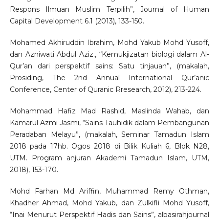
Respons Ilmuan Muslim Terpilih”, Journal of Human
Capital Development 6.1 (2013), 133-150.
Mohamed Akhiruddin Ibrahim, Mohd Yakub Mohd Yusoff,
dan Azniwati Abdul Aziz., “Kemukjizatan biologi dalam Al-
Qur’an dari perspektif sains: Satu tinjauan”, (makalah,
Prosiding, The 2nd Annual International Qur’anic
Conference, Center of Quranic Rresearch, 2012), 213-224.
Mohammad Hafiz Mad Rashid, Maslinda Wahab, dan
Kamarul Azmi Jasmi, “Sains Tauhidik dalam Pembangunan
Peradaban Melayu”, (makalah, Seminar Tamadun Islam
2018 pada 17hb. Ogos 2018 di Bilik Kuliah 6, Blok N28,
UTM. Program anjuran Akademi Tamadun Islam, UTM,
2018), 153-170.
Mohd Farhan Md Ariffin, Muhammad Remy Othman,
Khadher Ahmad, Mohd Yakub, dan Zulkifli Mohd Yusoff,
“Inai Menurut Perspektif Hadis dan Sains”, albasirahjournal