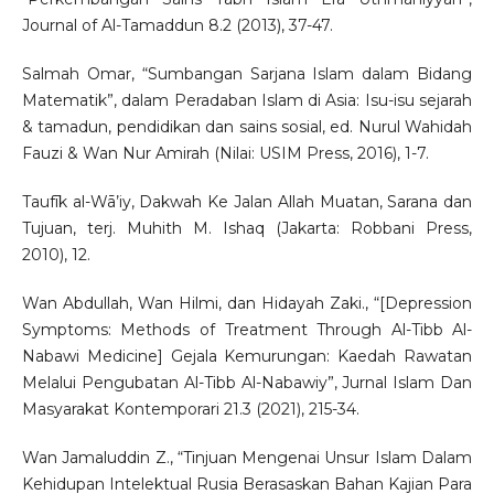
Journal of Al-Tamaddun 8.2 (2013), 37-47.
Salmah Omar, “Sumbangan Sarjana Islam dalam Bidang
Matematik”, dalam Peradaban Islam di Asia: Isu-isu sejarah
& tamadun, pendidikan dan sains sosial, ed. Nurul Wahidah
Fauzi & Wan Nur Amirah (Nilai: USIM Press, 2016), 1-7.
Taufīk al-Wā’iy, Dakwah Ke Jalan Allah Muatan, Sarana dan
Tujuan, terj. Muhith M. Ishaq (Jakarta: Robbani Press,
2010), 12.
Wan Abdullah, Wan Hilmi, dan Hidayah Zaki., “[Depression
Symptoms: Methods of Treatment Through Al-Tibb Al-
Nabawi Medicine] Gejala Kemurungan: Kaedah Rawatan
Melalui Pengubatan Al-Tibb Al-Nabawiy”, Jurnal Islam Dan
Masyarakat Kontemporari 21.3 (2021), 215-34.
Wan Jamaluddin Z., “Tinjuan Mengenai Unsur Islam Dalam
Kehidupan Intelektual Rusia Berasaskan Bahan Kajian Para