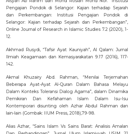
Aisyah Ab Rahim dan Mohd Roslan Mohd Nor. “Institusi
Pengajian Pondok di Selangor: Kajian terhadap Sejarah
dan Perkembangan: Institusi Pengajian Pondok di
Selangor: Kajian terhadap Sejarah dan Perkembangan”,
Online Journal of Research in Islamic Studies 7.2 (2020), 1-
12.
Akhmad Rusydi, “Tafsir Ayat Kauniyah”, Al Qalam: Jurnal
Ilmiah Keagamaan dan Kemasyarakatan 9.17 (2016), 117-
142.
Akmal Khuzairy Abd. Rahman, “Menilai Terjemahan
Beberapa Ayat-Ayat Al-Quran Dalam Bahasa Melayu
Dalam Konteks Toleransi Dialog Agama”, dalam Dinamika
Pemikiran Dan Kefahaman Islam Dalam Isu-Isu
Kontemporari disunting oleh Azhar Abdul Rahman dan
lain-lain (Gombak: IIUM Press, 2018),79-98.
Alias Azhar, “Sains Islam Vs Sains Barat: Analisis Amalan
Dan Perbandingan”, Jurnal Ulum Islamiyyah USIM 21