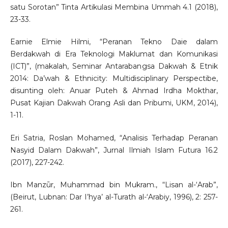
satu Sorotan” Tinta Artikulasi Membina Ummah 4.1 (2018),
23-33.
Earnie Elmie Hilmi, “Peranan Tekno Daie dalam
Berdakwah di Era Teknologi Maklumat dan Komunikasi
(ICT)”, (makalah, Seminar Antarabangsa Dakwah & Etnik
2014: Da’wah & Ethnicity: Multidisciplinary Perspectibe,
disunting oleh: Anuar Puteh & Ahmad Irdha Mokthar,
Pusat Kajian Dakwah Orang Asli dan Pribumi, UKM, 2014),
1-11.
Eri Satria, Roslan Mohamed, “Analisis Terhadap Peranan
Nasyid Dalam Dakwah”, Jurnal Ilmiah Islam Futura 16.2
(2017), 227-242.
Ibn Manzūr, Muhammad bin Mukram., “Lisan al-‘Arab”,
(Beirut, Lubnan: Dar I’hya’ al-Turath al-‘Arabiy, 1996), 2: 257-
261.