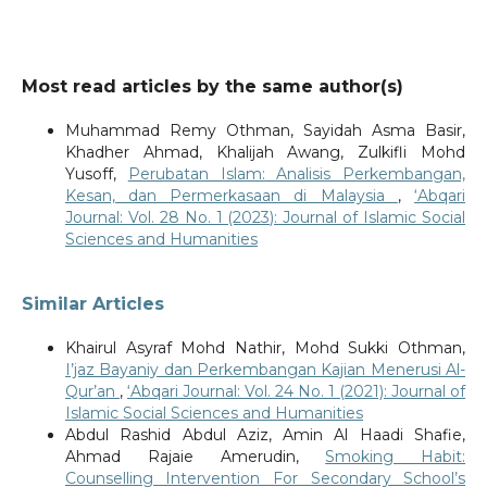
Most read articles by the same author(s)
Muhammad Remy Othman, Sayidah Asma Basir,
Khadher Ahmad, Khalijah Awang, Zulkifli Mohd
Yusoff,
Perubatan Islam: Analisis Perkembangan,
Kesan, dan Permerkasaan di Malaysia
,
‘Abqari
Journal: Vol. 28 No. 1 (2023): Journal of Islamic Social
Sciences and Humanities
Similar Articles
Khairul Asyraf Mohd Nathir, Mohd Sukki Othman,
I’jaz Bayaniy dan Perkembangan Kajian Menerusi Al-
Qur’an
,
‘Abqari Journal: Vol. 24 No. 1 (2021): Journal of
Islamic Social Sciences and Humanities
Abdul Rashid Abdul Aziz, Amin Al Haadi Shafie,
Ahmad Rajaie Amerudin,
Smoking Habit:
Counselling Intervention For Secondary School’s