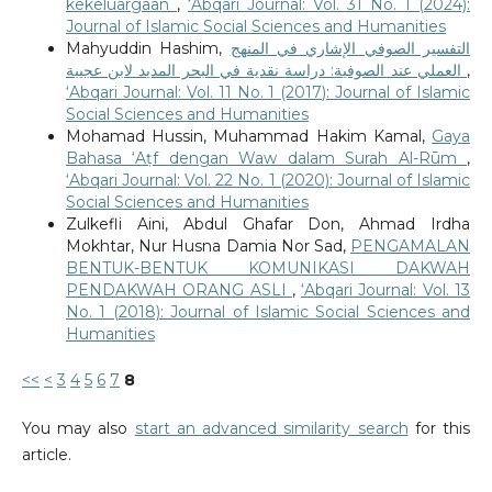
kekeluargaan
,
‘Abqari Journal: Vol. 31 No. 1 (2024):
Journal of Islamic Social Sciences and Humanities
Mahyuddin Hashim,
التفسير الصوفي الإشاري في المنهج
العملي عند الصوفية: دراسة نقدية في البحر المديد لابن عجيبة
,
‘Abqari Journal: Vol. 11 No. 1 (2017): Journal of Islamic
Social Sciences and Humanities
Mohamad Hussin, Muhammad Hakim Kamal,
Gaya
Bahasa ‘Aṭf dengan Waw dalam Surah Al-Rūm
,
‘Abqari Journal: Vol. 22 No. 1 (2020): Journal of Islamic
Social Sciences and Humanities
Zulkefli Aini, Abdul Ghafar Don, Ahmad Irdha
Mokhtar, Nur Husna Damia Nor Sad,
PENGAMALAN
BENTUK-BENTUK KOMUNIKASI DAKWAH
PENDAKWAH ORANG ASLI
,
‘Abqari Journal: Vol. 13
No. 1 (2018): Journal of Islamic Social Sciences and
Humanities
<<
<
3
4
5
6
7
8
You may also
start an advanced similarity search
for this
article.