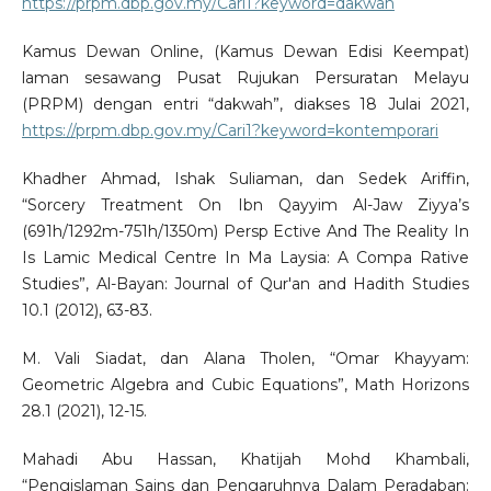
https://prpm.dbp.gov.my/Cari1?keyword=dakwah
Kamus Dewan Online, (Kamus Dewan Edisi Keempat)
laman sesawang Pusat Rujukan Persuratan Melayu
(PRPM) dengan entri “dakwah”, diakses 18 Julai 2021,
https://prpm.dbp.gov.my/Cari1?keyword=kontemporari
Khadher Ahmad, Ishak Suliaman, dan Sedek Ariffin,
“Sorcery Treatment On Ibn Qayyim Al-Jaw Ziyya’s
(691h/1292m-751h/1350m) Persp Ective And The Reality In
Is Lamic Medical Centre In Ma Laysia: A Compa Rative
Studies”, Al-Bayan: Journal of Qur'an and Hadith Studies
10.1 (2012), 63-83.
M. Vali Siadat, dan Alana Tholen, “Omar Khayyam:
Geometric Algebra and Cubic Equations”, Math Horizons
28.1 (2021), 12-15.
Mahadi Abu Hassan, Khatijah Mohd Khambali,
“Pengislaman Sains dan Pengaruhnya Dalam Peradaban: