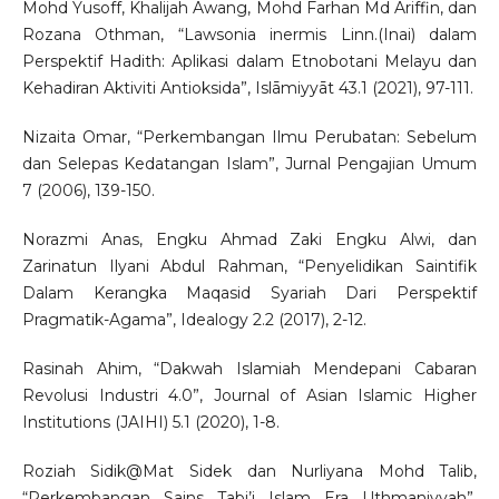
Mohd Yusoff, Khalijah Awang, Mohd Farhan Md Ariffin, dan
Rozana Othman, “Lawsonia inermis Linn.(Inai) dalam
Perspektif Hadith: Aplikasi dalam Etnobotani Melayu dan
Kehadiran Aktiviti Antioksida”, Islāmiyyāt 43.1 (2021), 97-111.
Nizaita Omar, “Perkembangan Ilmu Perubatan: Sebelum
dan Selepas Kedatangan Islam”, Jurnal Pengajian Umum
7 (2006), 139-150.
Norazmi Anas, Engku Ahmad Zaki Engku Alwi, dan
Zarinatun Ilyani Abdul Rahman, “Penyelidikan Saintifik
Dalam Kerangka Maqasid Syariah Dari Perspektif
Pragmatik-Agama”, Idealogy 2.2 (2017), 2-12.
Rasinah Ahim, “Dakwah Islamiah Mendepani Cabaran
Revolusi Industri 4.0”, Journal of Asian Islamic Higher
Institutions (JAIHI) 5.1 (2020), 1-8.
Roziah Sidik@Mat Sidek dan Nurliyana Mohd Talib,
“Perkembangan Sains Tabi’i Islam Era Uthmaniyyah”,