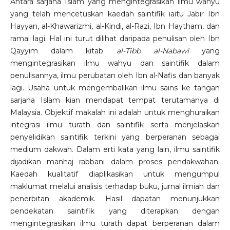
Antara sarjana Islam yang mengintegrasikan ilmu wahyu
yang telah mencetuskan kaedah saintifik iaitu Jabir Ibn
Hayyan, al-Khawarizmi, al-Kindi, al-Razi, Ibn Haytham, dan
ramai lagi. Hal ini turut dilihat daripada penulisan oleh Ibn
Qayyim dalam kitab
al-Tibb al-Nabawi
yang
mengintegrasikan ilmu wahyu dan saintifik dalam
penulisannya, ilmu perubatan oleh Ibn al-Nafis dan banyak
lagi. Usaha untuk mengembalikan ilmu sains ke tangan
sarjana Islam kian mendapat tempat terutamanya di
Malaysia. Objektif makalah ini adalah untuk menghuraikan
integrasi ilmu turath dan saintifik serta menjelaskan
penyelidikan saintifik terkini yang berperanan sebagai
medium dakwah. Dalam erti kata yang lain, ilmu saintifik
dijadikan manhaj rabbani dalam proses pendakwahan.
Kaedah kualitatif diaplikasikan untuk mengumpul
maklumat melalui analisis terhadap buku, jurnal ilmiah dan
penerbitan akademik. Hasil dapatan menunjukkan
pendekatan saintifik yang diterapkan dengan
mengintegrasikan ilmu turath dapat berperanan dalam