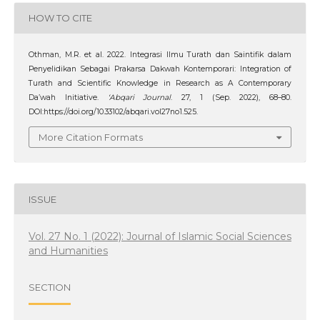
HOW TO CITE
Othman, M.R. et al. 2022. Integrasi Ilmu Turath dan Saintifik dalam
Penyelidikan Sebagai Prakarsa Dakwah Kontemporari: Integration of
Turath and Scientific Knowledge in Research as A Contemporary
Da’wah Initiative.
‘Abqari Journal
. 27, 1 (Sep. 2022), 68–80.
DOI:https://doi.org/10.33102/abqari.vol27no1.525.
More Citation Formats
ISSUE
Vol. 27 No. 1 (2022): Journal of Islamic Social Sciences
and Humanities
SECTION