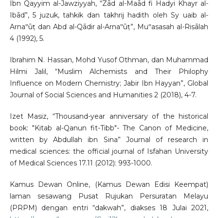
Ibn Qayyim al-Jawziyyah, “Zād al-Maād fi Hadyi Khayr al-
Ibād”, 5 juzuk, tahkik dan takhrij hadith oleh Sy uaib al-
Arna‟ūṭ dan Abd al-Qādir al-Arna‟ūṭ”, Mu‟asasah al-Risālah
4 (1992), 5.
Ibrahim N. Hassan, Mohd Yusof Othman, dan Muhammad
Hilmi Jalil, “Muslim Alchemists and Their Philophy
Influence on Modern Chemistry; Jabir Ibn Hayyan”, Global
Journal of Social Sciences and Humanities 2 (2018), 4-7.
Izet Masiz, “Thousand-year anniversary of the historical
book: "Kitab al-Qanun fit-Tibb"- The Canon of Medicine,
written by Abdullah ibn Sina” Journal of research in
medical sciences: the official journal of Isfahan University
of Medical Sciences 17.11 (2012): 993-1000.
Kamus Dewan Online, (Kamus Dewan Edisi Keempat)
laman sesawang Pusat Rujukan Persuratan Melayu
(PRPM) dengan entri “dakwah”, diakses 18 Julai 2021,