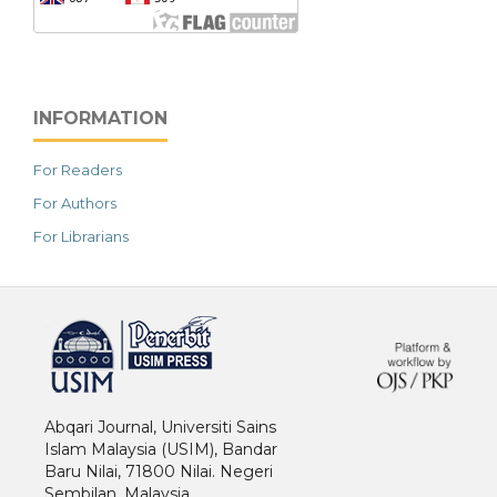
INFORMATION
For Readers
For Authors
For Librarians
خرید vpn
Abqari Journal, Universiti Sains
Islam Malaysia (USIM), Bandar
Baru Nilai, 71800 Nilai. Negeri
Sembilan. Malaysia.