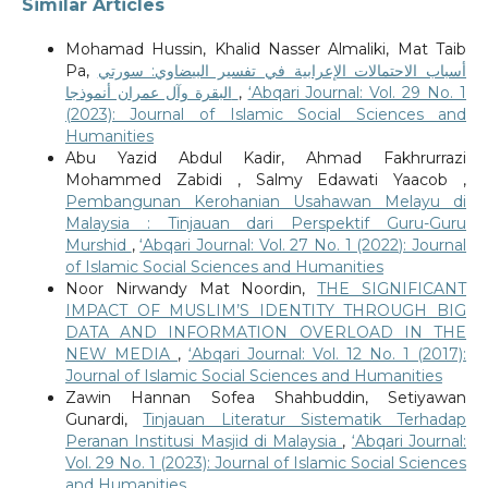
Similar Articles
Mohamad Hussin, Khalid Nasser Almaliki, Mat Taib
Pa,
أسباب الاحتمالات الإعرابية في تفسير البيضاوي: سورتي
البقرة وآل عمران أنموذجا
,
‘Abqari Journal: Vol. 29 No. 1
(2023): Journal of Islamic Social Sciences and
Humanities
Abu Yazid Abdul Kadir, Ahmad Fakhrurrazi
Mohammed Zabidi , Salmy Edawati Yaacob ,
Pembangunan Kerohanian Usahawan Melayu di
Malaysia : Tinjauan dari Perspektif Guru-Guru
Murshid
,
‘Abqari Journal: Vol. 27 No. 1 (2022): Journal
of Islamic Social Sciences and Humanities
Noor Nirwandy Mat Noordin,
THE SIGNIFICANT
IMPACT OF MUSLIM’S IDENTITY THROUGH BIG
DATA AND INFORMATION OVERLOAD IN THE
NEW MEDIA
,
‘Abqari Journal: Vol. 12 No. 1 (2017):
Journal of Islamic Social Sciences and Humanities
Zawin Hannan Sofea Shahbuddin, Setiyawan
Gunardi,
Tinjauan Literatur Sistematik Terhadap
Peranan Institusi Masjid di Malaysia
,
‘Abqari Journal:
Vol. 29 No. 1 (2023): Journal of Islamic Social Sciences
and Humanities