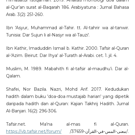
Himasatul Istiqamah. 2019. Analisis morfologi doa dalam
al-Qur’an surat al-Baqarah 186. Arabiyatuna : Jurnal Bahasa
Arab. 3(2): 251-260.
Ibn 'Asyur, Muhammad al-Tahir. tt. Al-tahrir wa al-tanwir.
Tunisia: Dar Sujun li al-Nasyr wa al-Tauzi'.
Ibn Kathir, Imaduddin Ismail b. Kathir. 2000. Tafsir al-Quran
al-'Azim. Beirut: Dar Ihya' al-Turath al-Arabi. cet. 1. jil. 4.
Muslim, M. 1989. Mabahith fi al-tafsir al-maudhu’i. Dar al-
Qalam.
Shafei, Nor Bazila. Nazri, Mohd Arif. 2017. Kedudukan
hadith dalam buku 'doa-doa mustajab harian' yang dipetik
daripada hadith dan al-Quran: Kajian Takhrij Hadith. Jurnal
Al-Banjari. 16(2): 296-306.
Tafsir.net. Ma'na al-mas fi al-Quran.
https://vb.tafsir.net/forum/
/37659-معنى-المس-في-القرآن/.