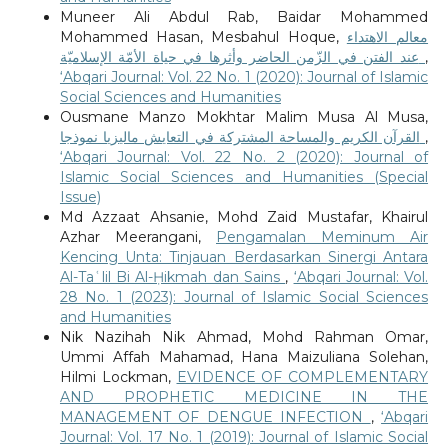
Muneer Ali Abdul Rab, Baidar Mohammed
Mohammed Hasan, Mesbahul Hoque,
معالم الاهتداء
عند الفتن في الزّمن الحاضر وأثرها في حياة الأمّة الإسلاميّة
,
‘Abqari Journal: Vol. 22 No. 1 (2020): Journal of Islamic
Social Sciences and Humanities
Ousmane Manzo Mokhtar Malim Musa Al Musa,
القرآن الكريم والمساحة المشتركة في التعايش ماليزيا نموذجا
,
‘Abqari Journal: Vol. 22 No. 2 (2020): Journal of
Islamic Social Sciences and Humanities (Special
Issue)
Md Azzaat Ahsanie, Mohd Zaid Mustafar, Khairul
Azhar Meerangani,
Pengamalan Meminum Air
Kencing Unta: Tinjauan Berdasarkan Sinergi Antara
Al-Taʿlil Bi Al-Ḥikmah dan Sains
,
‘Abqari Journal: Vol.
28 No. 1 (2023): Journal of Islamic Social Sciences
and Humanities
Nik Nazihah Nik Ahmad, Mohd Rahman Omar,
Ummi Affah Mahamad, Hana Maizuliana Solehan,
Hilmi Lockman,
EVIDENCE OF COMPLEMENTARY
AND PROPHETIC MEDICINE IN THE
MANAGEMENT OF DENGUE INFECTION
,
‘Abqari
Journal: Vol. 17 No. 1 (2019): Journal of Islamic Social