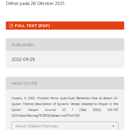
Dilihat pada 28 Oktober 2021.
FULL TEXT (PDF)
PUBLISHED
2022-09-29
HOW TO CITE
Husain, H. 2022. Huraian Tema Ayat-Ayat Berkaitan Doa di dalam Al-
Quran: Theme Description of Quranic Verses Related to Prayer in the
Quran.
‘Abqari Journal
. 27, 1 (Sep. 2022), 145–157.
DOI:https://doi.org/10.33102/abqari.vol27no1.519.
More Citation Formats