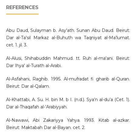
REFERENCES
Abu Daud, Sulayman b. Asy'ath. Sunan Abu Daud. Beirut:
Dar al-Ta'sil Markaz al-Buhuth wa Taqniyat al-Ma'lumat.
cet. 1. jil. 3.
Al-Alusi, Shihabuddin Mahmud. tt. Ruh al-ma'ani. Beirut:
Dar Ihya' al-Turath al-Arabi.
Al-Asfahani, Raghib. 1995. Al-mufradat fi gharib al-Quran.
Beirut: Dar al-Qalam.
Al-Khattabi, A. Su. H. bin M. b I. (n.d.). Sya’n al-du’a (Cet. 1).
Dar al-Thaqafah al-’Arabiyyah.
Al-Nawawi, Abi Zakariyya Yahya. 1993. Kitab al-azkar.
Beirut: Maktabah Dar al-Bayan. cet. 2.