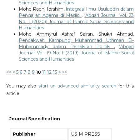
Sciences and Humanities
Mohd Radhi Ibrahim,
Integrasi Ilmu Usuluddin dalam
Pengajian Agama di Masjid
,
‘Abqari Journal: Vol. 23
No. 1 (2020): Journal of Islamic Social Sciences and
Humanities
Mohd Ammyrul Ashraf Sairan, Shukri Ahmad,
Pendakwah Kampung Muhammad Uthman El-
Muhammady dalam Pemikiran Politik
,
‘Abqari
Journal: Vol. 19 No. 1 (2019): Journal of Islamic Social
Sciences and Humanities
<<
<
5
6
7
8
9
10
11
12
13
>
>>
You may also
start an advanced similarity search
for this
article.
Journal Specification
Publisher
USIM PRESS