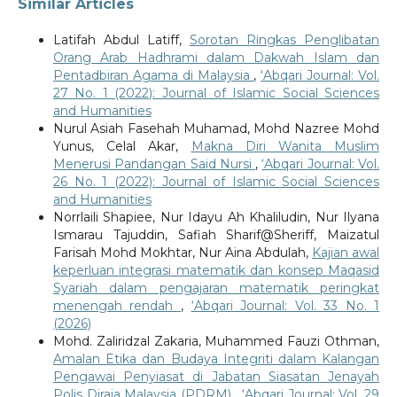
Similar Articles
Latifah Abdul Latiff,
Sorotan Ringkas Penglibatan
Orang Arab Hadhrami dalam Dakwah Islam dan
Pentadbiran Agama di Malaysia
,
‘Abqari Journal: Vol.
27 No. 1 (2022): Journal of Islamic Social Sciences
and Humanities
Nurul Asiah Fasehah Muhamad, Mohd Nazree Mohd
Yunus, Celal Akar,
Makna Diri Wanita Muslim
Menerusi Pandangan Said Nursi
,
‘Abqari Journal: Vol.
26 No. 1 (2022): Journal of Islamic Social Sciences
and Humanities
Norrlaili Shapiee, Nur Idayu Ah Khaliludin, Nur Ilyana
Ismarau Tajuddin, Safiah Sharif@Sheriff, Maizatul
Farisah Mohd Mokhtar, Nur Aina Abdulah,
Kajian awal
keperluan integrasi matematik dan konsep Maqasid
Syariah dalam pengajaran matematik peringkat
menengah rendah
,
‘Abqari Journal: Vol. 33 No. 1
(2026)
Mohd. Zaliridzal Zakaria, Muhammed Fauzi Othman,
Amalan Etika dan Budaya Integriti dalam Kalangan
Pengawai Penyiasat di Jabatan Siasatan Jenayah
Polis Diraja Malaysia (PDRM)
,
‘Abqari Journal: Vol. 29