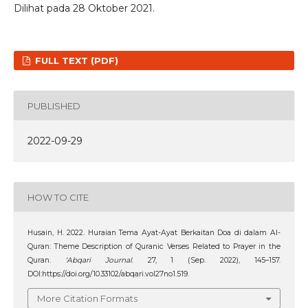
Dilihat pada 28 Oktober 2021.
FULL TEXT (PDF)
PUBLISHED
2022-09-29
HOW TO CITE
Husain, H. 2022. Huraian Tema Ayat-Ayat Berkaitan Doa di dalam Al-
Quran: Theme Description of Quranic Verses Related to Prayer in the
Quran.
‘Abqari Journal
. 27, 1 (Sep. 2022), 145–157.
DOI:https://doi.org/10.33102/abqari.vol27no1.519.
More Citation Formats