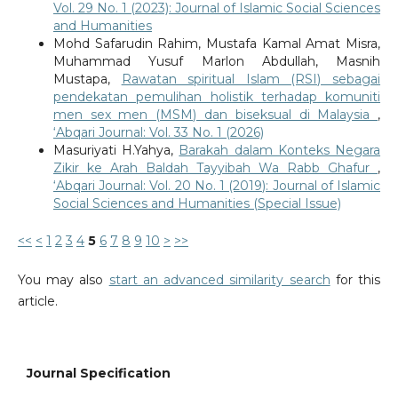
Vol. 29 No. 1 (2023): Journal of Islamic Social Sciences
and Humanities
Mohd Safarudin Rahim, Mustafa Kamal Amat Misra,
Muhammad Yusuf Marlon Abdullah, Masnih
Mustapa,
Rawatan spiritual Islam (RSI) sebagai
pendekatan pemulihan holistik terhadap komuniti
men sex men (MSM) dan biseksual di Malaysia
,
‘Abqari Journal: Vol. 33 No. 1 (2026)
Masuriyati H.Yahya,
Barakah dalam Konteks Negara
Zikir ke Arah Baldah Tayyibah Wa Rabb Ghafur
,
‘Abqari Journal: Vol. 20 No. 1 (2019): Journal of Islamic
Social Sciences and Humanities (Special Issue)
<<
<
1
2
3
4
5
6
7
8
9
10
>
>>
You may also
start an advanced similarity search
for this
article.
Journal Specification