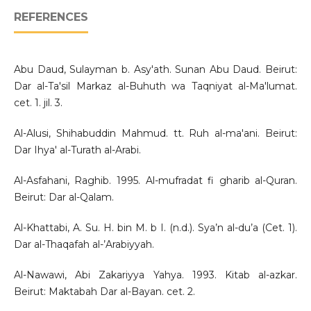
REFERENCES
Abu Daud, Sulayman b. Asy'ath. Sunan Abu Daud. Beirut:
Dar al-Ta'sil Markaz al-Buhuth wa Taqniyat al-Ma'lumat.
cet. 1. jil. 3.
Al-Alusi, Shihabuddin Mahmud. tt. Ruh al-ma'ani. Beirut:
Dar Ihya' al-Turath al-Arabi.
Al-Asfahani, Raghib. 1995. Al-mufradat fi gharib al-Quran.
Beirut: Dar al-Qalam.
Al-Khattabi, A. Su. H. bin M. b I. (n.d.). Sya’n al-du’a (Cet. 1).
Dar al-Thaqafah al-’Arabiyyah.
Al-Nawawi, Abi Zakariyya Yahya. 1993. Kitab al-azkar.
Beirut: Maktabah Dar al-Bayan. cet. 2.