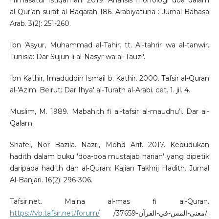
Himasatul Istiqamah. 2019. Analisis morfologi doa dalam
al-Qur’an surat al-Baqarah 186. Arabiyatuna : Jurnal Bahasa
Arab. 3(2): 251-260.
Ibn 'Asyur, Muhammad al-Tahir. tt. Al-tahrir wa al-tanwir.
Tunisia: Dar Sujun li al-Nasyr wa al-Tauzi'.
Ibn Kathir, Imaduddin Ismail b. Kathir. 2000. Tafsir al-Quran
al-'Azim. Beirut: Dar Ihya' al-Turath al-Arabi. cet. 1. jil. 4.
Muslim, M. 1989. Mabahith fi al-tafsir al-maudhu’i. Dar al-
Qalam.
Shafei, Nor Bazila. Nazri, Mohd Arif. 2017. Kedudukan
hadith dalam buku 'doa-doa mustajab harian' yang dipetik
daripada hadith dan al-Quran: Kajian Takhrij Hadith. Jurnal
Al-Banjari. 16(2): 296-306.
Tafsir.net. Ma'na al-mas fi al-Quran.
https://vb.tafsir.net/forum/
/37659-معنى-المس-في-القرآن/.