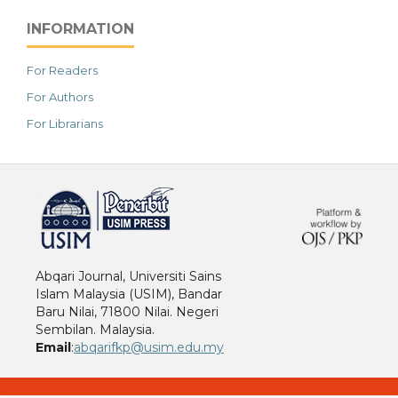
INFORMATION
For Readers
For Authors
For Librarians
خرید vpn
Abqari Journal, Universiti Sains
Islam Malaysia (USIM), Bandar
Baru Nilai, 71800 Nilai. Negeri
Sembilan. Malaysia.
Email
:
abqarifkp@usim.edu.my