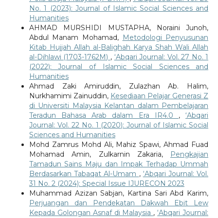
No. 1 (2023): Journal of Islamic Social Sciences and
Humanities
AHMAD MURSHIDI MUSTAPHA, Noraini Junoh,
Abdul Manam Mohamad,
Metodologi Penyusunan
Kitab Hujjah Allah al-Balighah Karya Shah Wali Allah
al-Dihlawi (1703-1762M)
,
‘Abqari Journal: Vol. 27 No. 1
(2022): Journal of Islamic Social Sciences and
Humanities
Ahmad Zaki Amiruddin, Zulazhan Ab. Halim,
Nurkhamimi Zainuddin,
Kesediaan Pelajar Generasi Z
di Universiti Malaysia Kelantan dalam Pembelajaran
Teradun Bahasa Arab dalam Era IR4.0
,
‘Abqari
Journal: Vol. 22 No. 1 (2020): Journal of Islamic Social
Sciences and Humanities
Mohd Zamrus Mohd Ali, Mahiz Spawi, Ahmad Fuad
Mohamad Amin, Zulkarnin Zakaria,
Pengkajian
Tamadun Sains Maju dan Impak Terhadap Ummah
Berdasarkan Tabaqat Al-Umam
,
‘Abqari Journal: Vol.
31 No. 2 (2024): Special Issue IJURECON 2023
Muhammad Azizan Sabjan, Kartina Sari Abd Karim,
Perjuangan dan Pendekatan Dakwah Ebit Lew
Kepada Golongan Asnaf di Malaysia
,
‘Abqari Journal: