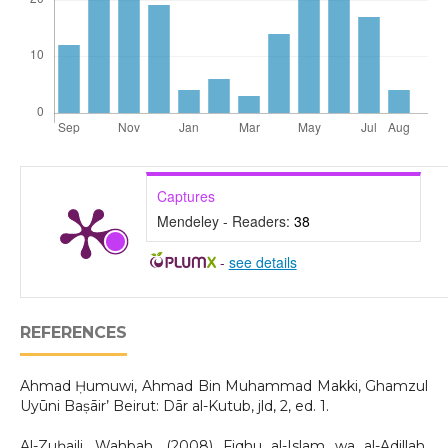
Captures
Mendeley - Readers:
38
-
see details
REFERENCES
Ahmad Ḥumuwi, Ahmad Bin Muhammad Makki, Ghamzul
Uyūni Baṣāir’ Beirut: Dār al-Kutub, jld, 2, ed. 1.
Al-Zuḥaili, Wahbah, (2008) Fiqhu al-Islam wa al-Adillah,