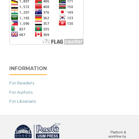
INFORMATION
For Readers
For Authors
For Librarians
خرید vpn