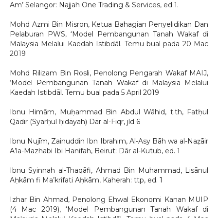
Am’ Selangor: Najjah One Trading & Services, ed 1.
Mohd Azmi Bin Misron, Ketua Bahagian Penyelidikan Dan
Pelaburan PWS, ‘Model Pembangunan Tanah Wakaf di
Malaysia Melalui Kaedah Istibdāl. Temu bual pada 20 Mac
2019
Mohd Rilizam Bin Rosli, Penolong Pengarah Wakaf MAIJ,
‘Model Pembangunan Tanah Wakaf di Malaysia Melalui
Kaedah Istibdāl. Temu bual pada 5 April 2019
Ibnu Himām, Muḥammad Bin Abdul Wāhid, t.th, Fatḥul
Qādir (Syarḥul ḥidāyah) Dār al-Fiqr, jld 6
Ibnu Nujīm, Zainuddin Ibn Ibrahim, Al-Asy Bāh wa al-Naẓāir
A’la-Mazhabi Ibi Hanifah, Beirut: Dār al-Kutub, ed. 1
Ibnu Syinnah al-Thaqāfi, Ahmad Bin Muhammad, Lisānul
Aḥkām fi Ma’krifati Aḥkām, Kaherah: ttp, ed. 1
Izhar Bin Ahmad, Penolong Ehwal Ekonomi Kanan MUIP
(4 Mac 2019), ‘Model Pembangunan Tanah Wakaf di