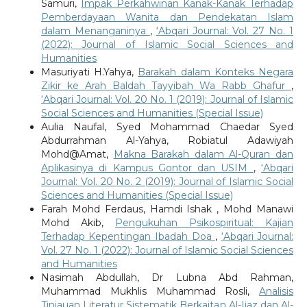
Samuri,
Impak Perkahwinan Kanak-Kanak Terhadap
Pemberdayaan Wanita dan Pendekatan Islam
dalam Menanganinya
,
‘Abqari Journal: Vol. 27 No. 1
(2022): Journal of Islamic Social Sciences and
Humanities
Masuriyati H.Yahya,
Barakah dalam Konteks Negara
Zikir ke Arah Baldah Tayyibah Wa Rabb Ghafur
,
‘Abqari Journal: Vol. 20 No. 1 (2019): Journal of Islamic
Social Sciences and Humanities (Special Issue)
Aulia Naufal, Syed Mohammad Chaedar Syed
Abdurrahman Al-Yahya, Robiatul Adawiyah
Mohd@Amat,
Makna Barakah dalam Al-Quran dan
Aplikasinya di Kampus Gontor dan USIM
,
‘Abqari
Journal: Vol. 20 No. 2 (2019): Journal of Islamic Social
Sciences and Humanities (Special Issue)
Farah Mohd Ferdaus, Hamdi Ishak , Mohd Manawi
Mohd Akib,
Pengukuhan Psikospiritual: Kajian
Terhadap Kepentingan Ibadah Doa
,
‘Abqari Journal:
Vol. 27 No. 1 (2022): Journal of Islamic Social Sciences
and Humanities
Nasimah Abdullah, Dr Lubna Abd Rahman,
Muhammad Mukhlis Muhammad Rosli,
Analisis
Tinjauan Literatur Sistematik Berkaitan Al-Ijaz dan Al-