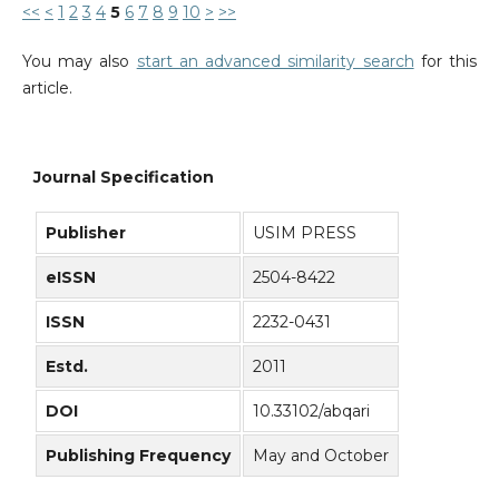
<<
<
1
2
3
4
5
6
7
8
9
10
>
>>
You may also
start an advanced similarity search
for this
article.
Journal Specification
Publisher
USIM PRESS
eISSN
2504-8422
ISSN
2232-0431
Estd.
2011
DOI
10.33102/abqari
Publishing Frequency
May and October