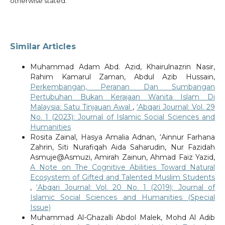
otherwise stated.
Similar Articles
Muhammad Adam Abd. Azid, Khairulnazrin Nasir,
Rahim Kamarul Zaman, Abdul Azib Hussain,
Perkembangan, Peranan Dan Sumbangan
Pertubuhan Bukan Kerajaan Wanita Islam Di
Malaysia: Satu Tinjauan Awal
,
‘Abqari Journal: Vol. 29
No. 1 (2023): Journal of Islamic Social Sciences and
Humanities
Rosita Zainal, Hasya Amalia Adnan, ‘Ainnur Farhana
Zahrin, Siti Nurafiqah Aida Saharudin, Nur Fazidah
Asmuje@Asmuzi, Amirah Zainun, Ahmad Faiz Yazid,
A Note on The Cognitive Abilities Toward Natural
Ecosystem of Gifted and Talented Muslim Students
,
‘Abqari Journal: Vol. 20 No. 1 (2019): Journal of
Islamic Social Sciences and Humanities (Special
Issue)
Muhammad Al-Ghazalli Abdol Malek, Mohd Al Adib