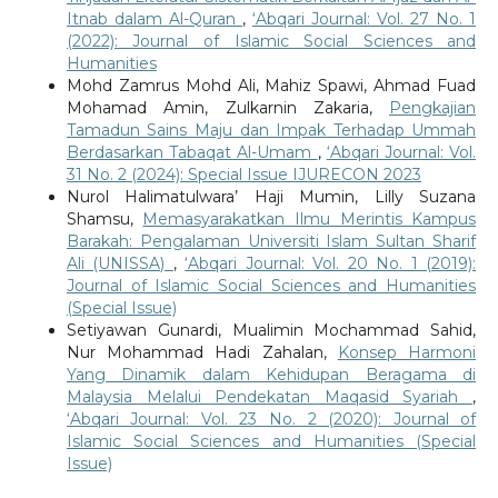
Itnab dalam Al-Quran
,
‘Abqari Journal: Vol. 27 No. 1
(2022): Journal of Islamic Social Sciences and
Humanities
Mohd Zamrus Mohd Ali, Mahiz Spawi, Ahmad Fuad
Mohamad Amin, Zulkarnin Zakaria,
Pengkajian
Tamadun Sains Maju dan Impak Terhadap Ummah
Berdasarkan Tabaqat Al-Umam
,
‘Abqari Journal: Vol.
31 No. 2 (2024): Special Issue IJURECON 2023
Nurol Halimatulwara’ Haji Mumin, Lilly Suzana
Shamsu,
Memasyarakatkan Ilmu Merintis Kampus
Barakah: Pengalaman Universiti Islam Sultan Sharif
Ali (UNISSA)
,
‘Abqari Journal: Vol. 20 No. 1 (2019):
Journal of Islamic Social Sciences and Humanities
(Special Issue)
Setiyawan Gunardi, Mualimin Mochammad Sahid,
Nur Mohammad Hadi Zahalan,
Konsep Harmoni
Yang Dinamik dalam Kehidupan Beragama di
Malaysia Melalui Pendekatan Maqasid Syariah
,
‘Abqari Journal: Vol. 23 No. 2 (2020): Journal of
Islamic Social Sciences and Humanities (Special
Issue)