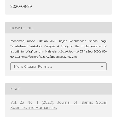
2020-09-29
HOW TO CITE
mohamad, mohd ridzuan 2020. Kajian Pelaksanaan Istibdāl bagi
Tanah-Tanah Wakaf di Malaysia: A Study on the Implementation of
Istibdāl for Waqf Land in Malaysia.
‘Abqari Journal
. 23, 1 (Sep. 2020), 60–
69. DOI:https://doi.org/10.33102/abqari.vol22no2.275.
More Citation Formats
ISSUE
Vol. 23 No. 1 (2020): Journal of Islamic Social
Sciences and Humanities