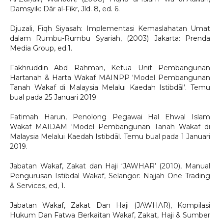
Damsyik: Dār al-Fikr, Jld. 8, ed. 6.
Djuzali, Fiqh Siyasah: Implementasi Kemaslahatan Umat
dalam Rumbu-Rumbu Syariah, (2003) Jakarta: Prenda
Media Group, ed.1.
Fakhruddin Abd Rahman, Ketua Unit Pembangunan
Hartanah & Harta Wakaf MAINPP ‘Model Pembangunan
Tanah Wakaf di Malaysia Melalui Kaedah Istibdāl’. Temu
bual pada 25 Januari 2019
Fatimah Harun, Penolong Pegawai Hal Ehwal Islam
Wakaf MAIDAM ‘Model Pembangunan Tanah Wakaf di
Malaysia Melalui Kaedah Istibdāl. Temu bual pada 1 Januari
2019.
Jabatan Wakaf, Zakat dan Haji ‘JAWHAR’ (2010), Manual
Pengurusan Istibdal Wakaf, Selangor: Najjah One Trading
& Services, ed, 1.
Jabatan Wakaf, Zakat Dan Haji (JAWHAR), Kompilasi
Hukum Dan Fatwa Berkaitan Wakaf, Zakat, Haji & Sumber