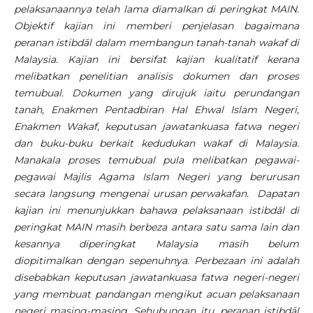
pelaksanaannya telah lama diamalkan di peringkat MAIN.
Objektif kajian ini memberi penjelasan bagaimana
peranan istibdāl dalam membangun tanah-tanah wakaf di
Malaysia. Kajian ini bersifat kajian kualitatif kerana
melibatkan penelitian analisis dokumen dan proses
temubual. Dokumen yang dirujuk iaitu perundangan
tanah, Enakmen Pentadbiran Hal Ehwal Islam Negeri,
Enakmen Wakaf
, keputusan jawatankuasa fatwa negeri
dan buku-buku berkait kedudukan wakaf di Malaysia.
Manakala proses temubual pula melibatkan pegawai-
pegawai Majlis Agama Islam Negeri yang berurusan
secara langsung mengenai urusan perwakafan. Dapatan
kajian ini menunjukkan bahawa pelaksanaan istibdāl di
peringkat MAIN masih berbeza antara satu sama lain dan
kesannya diperingkat Malaysia masih belum
diopitimalkan dengan sepenuhnya. Perbezaan ini adalah
disebabkan keputusan jawatankuasa fatwa negeri-negeri
yang membuat pandangan mengikut acuan pelaksanaan
negeri masing-masing. Sehubungan itu, peranan istibdāl