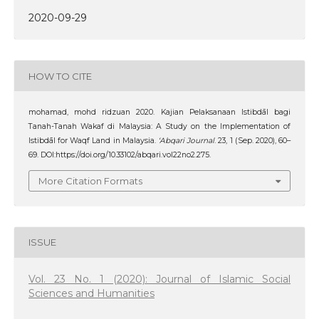
2020-09-29
HOW TO CITE
mohamad, mohd ridzuan 2020. Kajian Pelaksanaan Istibdāl bagi
Tanah-Tanah Wakaf di Malaysia: A Study on the Implementation of
Istibdāl for Waqf Land in Malaysia.
‘Abqari Journal
. 23, 1 (Sep. 2020), 60–
69. DOI:https://doi.org/10.33102/abqari.vol22no2.275.
More Citation Formats
ISSUE
Vol. 23 No. 1 (2020): Journal of Islamic Social
Sciences and Humanities