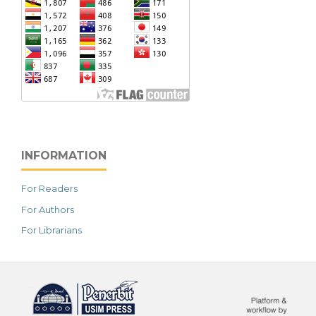
INFORMATION
For Readers
For Authors
For Librarians
خرید vpn