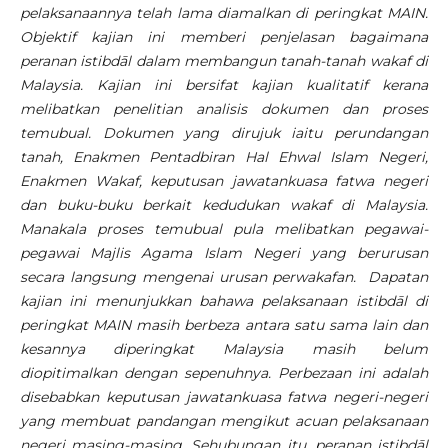
pelaksanaannya telah lama diamalkan di peringkat MAIN.
Objektif kajian ini memberi penjelasan bagaimana
peranan istibdāl dalam membangun tanah-tanah wakaf di
Malaysia. Kajian ini bersifat kajian kualitatif kerana
melibatkan penelitian analisis dokumen dan proses
temubual. Dokumen yang dirujuk iaitu perundangan
tanah, Enakmen Pentadbiran Hal Ehwal Islam Negeri,
Enakmen Wakaf
, keputusan jawatankuasa fatwa negeri
dan buku-buku berkait kedudukan wakaf di Malaysia.
Manakala proses temubual pula melibatkan pegawai-
pegawai Majlis Agama Islam Negeri yang berurusan
secara langsung mengenai urusan perwakafan. Dapatan
kajian ini menunjukkan bahawa pelaksanaan istibdāl di
peringkat MAIN masih berbeza antara satu sama lain dan
kesannya diperingkat Malaysia masih belum
diopitimalkan dengan sepenuhnya. Perbezaan ini adalah
disebabkan keputusan jawatankuasa fatwa negeri-negeri
yang membuat pandangan mengikut acuan pelaksanaan
negeri masing-masing. Sehubungan itu, peranan istibdāl