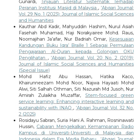
Gunardi,
Tinjauan Literatur Sistematik Terhadap
Peranan Institusi Masjid di Malaysia
,
‘Abqari Journal:
Vol. 29 No. 1 (2023): Journal of Islamic Social Sciences
and Humanities
Kauthar Abd Kadir, Mahyuddin Hashim, Nurul Asiah
Fasehah Muhamad, Haji Norakyairee Mohd. Raus,
Noornajihan Ja’afar, Nur Badriah Omar,
Kesesuaian
Kandungan Buku Iqra’ Braille 1 Sebagai Permulaan
Pengajaraan Al-Quran kepada Golongan OKU
Penglihatan
,
‘Abqari Journal: Vol. 20 No. 2 (2019):
Journal of Islamic Social Sciences and Humanities
(Special Issue)
Mohd Hafiz Abu Hassan, Hatika Kaco,
Khairunneezam Mohd Noor, Najwa Hayaati Mohd
Alwi, Siti Salhah Othman, Siti Nazurah Md Jusoh, Nur
Amirah Zulaikha Muzaffar,
Stem-focused green
service learning: Enhancing interactive learning and
sustainability with INAQ
,
‘Abqari Journal: Vol. 32 No.
2 (2025)
Rosidayu Sabran, Suria Hani A. Rahman, Rosninawati
Hussin,
Cabaran Mengekalkan Kemampanan Radio
Kampus di Universiti-Universiti di Malaysia dan
Indonesia dalam Era Media Baharu
,
‘Abqari Journal: