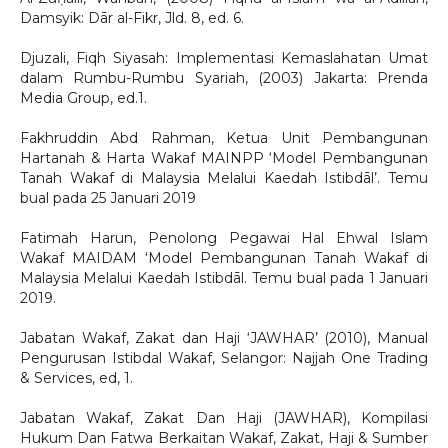
Damsyik: Dār al-Fikr, Jld. 8, ed. 6.
Djuzali, Fiqh Siyasah: Implementasi Kemaslahatan Umat
dalam Rumbu-Rumbu Syariah, (2003) Jakarta: Prenda
Media Group, ed.1.
Fakhruddin Abd Rahman, Ketua Unit Pembangunan
Hartanah & Harta Wakaf MAINPP ‘Model Pembangunan
Tanah Wakaf di Malaysia Melalui Kaedah Istibdāl’. Temu
bual pada 25 Januari 2019
Fatimah Harun, Penolong Pegawai Hal Ehwal Islam
Wakaf MAIDAM ‘Model Pembangunan Tanah Wakaf di
Malaysia Melalui Kaedah Istibdāl. Temu bual pada 1 Januari
2019.
Jabatan Wakaf, Zakat dan Haji ‘JAWHAR’ (2010), Manual
Pengurusan Istibdal Wakaf, Selangor: Najjah One Trading
& Services, ed, 1.
Jabatan Wakaf, Zakat Dan Haji (JAWHAR), Kompilasi
Hukum Dan Fatwa Berkaitan Wakaf, Zakat, Haji & Sumber