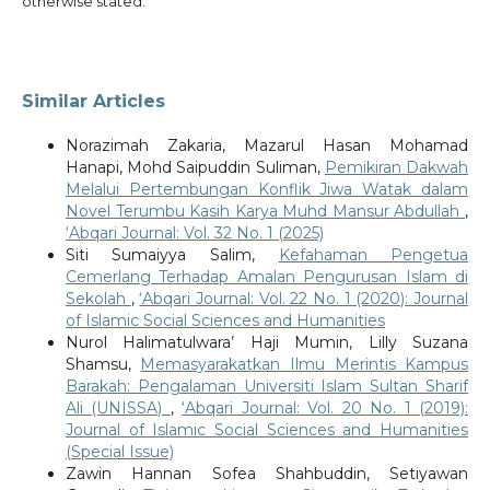
otherwise stated.
Similar Articles
Norazimah Zakaria, Mazarul Hasan Mohamad
Hanapi, Mohd Saipuddin Suliman,
Pemikiran Dakwah
Melalui Pertembungan Konflik Jiwa Watak dalam
Novel Terumbu Kasih Karya Muhd Mansur Abdullah
,
‘Abqari Journal: Vol. 32 No. 1 (2025)
Siti Sumaiyya Salim,
Kefahaman Pengetua
Cemerlang Terhadap Amalan Pengurusan Islam di
Sekolah
,
‘Abqari Journal: Vol. 22 No. 1 (2020): Journal
of Islamic Social Sciences and Humanities
Nurol Halimatulwara’ Haji Mumin, Lilly Suzana
Shamsu,
Memasyarakatkan Ilmu Merintis Kampus
Barakah: Pengalaman Universiti Islam Sultan Sharif
Ali (UNISSA)
,
‘Abqari Journal: Vol. 20 No. 1 (2019):
Journal of Islamic Social Sciences and Humanities
(Special Issue)
Zawin Hannan Sofea Shahbuddin, Setiyawan