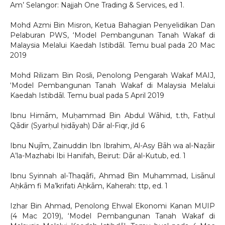
Am’ Selangor: Najjah One Trading & Services, ed 1.
Mohd Azmi Bin Misron, Ketua Bahagian Penyelidikan Dan
Pelaburan PWS, ‘Model Pembangunan Tanah Wakaf di
Malaysia Melalui Kaedah Istibdāl. Temu bual pada 20 Mac
2019
Mohd Rilizam Bin Rosli, Penolong Pengarah Wakaf MAIJ,
‘Model Pembangunan Tanah Wakaf di Malaysia Melalui
Kaedah Istibdāl. Temu bual pada 5 April 2019
Ibnu Himām, Muḥammad Bin Abdul Wāhid, t.th, Fatḥul
Qādir (Syarḥul ḥidāyah) Dār al-Fiqr, jld 6
Ibnu Nujīm, Zainuddin Ibn Ibrahim, Al-Asy Bāh wa al-Naẓāir
A’la-Mazhabi Ibi Hanifah, Beirut: Dār al-Kutub, ed. 1
Ibnu Syinnah al-Thaqāfi, Ahmad Bin Muhammad, Lisānul
Aḥkām fi Ma’krifati Aḥkām, Kaherah: ttp, ed. 1
Izhar Bin Ahmad, Penolong Ehwal Ekonomi Kanan MUIP
(4 Mac 2019), ‘Model Pembangunan Tanah Wakaf di