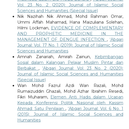
Vol. 23 No. 2 (2020): Journal of Islamic Social
Sciences and Humanities (Special Issue)
Nik Nazihah Nik Ahmad, Mohd Rahman Omar,
Ummi Affah Mahamad, Hana Maizuliana Solehan,
Hilmi Lockman,
EVIDENCE OF COMPLEMENTARY
AND PROPHETIC MEDICINE IN THE
MANAGEMENT OF DENGUE INFECTION
,
‘Abqari
Journal: Vol. 17 No. 1 (2019): Journal of Islamic Social
Sciences and Humanities
Amnah Zanariah, Amirah Zainun,
Kebimbangan
Sosial dalam Kalangan Pelajar Muslim Pintar dan
Berbakat
,
‘Abqari Journal: Vol. 23 No. 2 (2020):
Journal of Islamic Social Sciences and Humanities
(Special Issue)
Wan Mohd Fazrul Azdi Wan Razali, Mohd
Rumaizuddin Ghazali, Mohd Azhar Ibrahim Resedi,
Fikri Muharam,
Elemen Anti Hadis dalam Ucapan
Kepada Konferensi Politik Nasional oleh Kassim
Ahmad: Satu Penilaian
,
‘Abqari Journal: Vol. 6 No. 1
(2015): Journal of Islamic Social Sciences and
Humanities