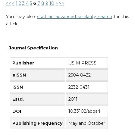
<<
<
1
2
3
4
5
6
7
8
9
10
>
>>
You may also
start an advanced similarity search
for this
article.
Journal Specification
Publisher
USIM PRESS
eISSN
2504-8422
ISSN
2232-0431
Estd.
2011
DOI
10.33102/abqari
Publishing Frequency
May and October