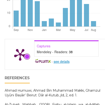
Captures
Mendeley - Readers:
38
-
see details
REFERENCES
Ahmad Ḥumuwi, Ahmad Bin Muhammad Makki, Ghamzul
Uyūni Baṣāir’ Beirut: Dār al-Kutub, jld, 2, ed. 1.
Al-Zuḥaili, Wahbah, (2008) Fiqhu al-Islam wa al-Adillah,