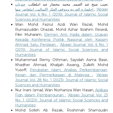
نجيب شيخ عبد الصمد, محمد محضار عبد املطلب,
حتديات
احلضارة الغربية وموقف الفكر اإلسالمي املعاصر منها
,
‘Abqari
Journal: Vol. 6 No. 1 (2015): Journal of Islamic Social
Sciences and Humanities
Wan Mohd Fazrul Azdi Wan Razali, Mohd
Rumaizuddin Ghazali, Mohd Azhar Ibrahim Resedi,
Fikri Muharam,
Elemen Anti Hadis dalam Ucapan
Kepada Konferensi Politik Nasional oleh Kassim
Ahmad: Satu Penilaian
,
‘Abqari Journal: Vol. 6 No. 1
(2015): Journal of Islamic Social Sciences and
Humanities
Muhammad Remy Othman, Sayidah Asma Basir,
Khadher Ahmad, Khalijah Awang, Zulkifli Mohd
Yusoff,
Perubatan Islam: Analisis Perkembangan,
Kesan, dan Permerkasaan di Malaysia
,
‘Abqari
Journal: Vol. 28 No. 1 (2023): Journal of Islamic Social
Sciences and Humanities
Nur Inani Ismail, Wan Norhaniza Wan Hasan,
Aplikasi
Fiqh dalam Pembangunan
,
‘Abqari Journal: Vol. 23
No. 1 (2020): Journal of Islamic Social Sciences and
Humanities
Mohd Solleh Ab Razak, Roshimah Shamsudin