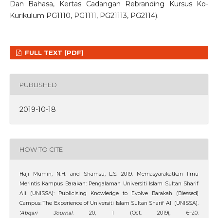
Dan Bahasa, Kertas Cadangan Rebranding Kursus Ko-
Kurikulum PG1110, PG1111, PG21113, PG2114).
FULL TEXT (PDF)
PUBLISHED
2019-10-18
HOW TO CITE
Haji Mumin, N.H. and Shamsu, L.S. 2019. Memasyarakatkan Ilmu
Merintis Kampus Barakah: Pengalaman Universiti Islam Sultan Sharif
Ali (UNISSA): Publicising Knowledge to Evolve Barakah (Blessed)
Campus: The Experience of Universiti Islam Sultan Sharif Ali (UNISSA).
‘Abqari Journal
. 20, 1 (Oct. 2019), 6–20.