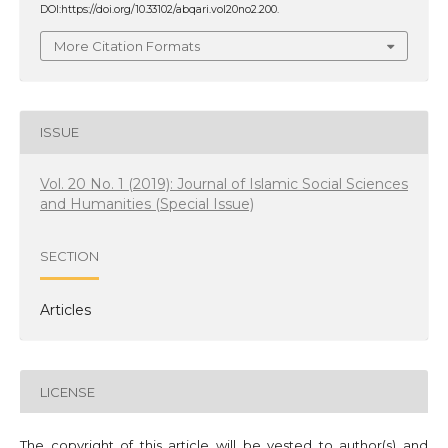
DOI:https://doi.org/10.33102/abqari.vol20no2.200.
More Citation Formats
ISSUE
Vol. 20 No. 1 (2019): Journal of Islamic Social Sciences
and Humanities (Special Issue)
SECTION
Articles
LICENSE
The copyright of this article will be vested to author(s) and