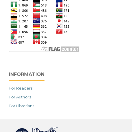
INFORMATION
For Readers
For Authors
For Librarians
خرید vpn