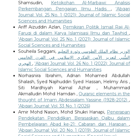
Shamsudin,
Ketokohan Al-Marbawi: Analisis
Perkembangan Pengajian Ilmu Hadis
,
‘Abqari
Journal: Vol. 25 No. 1 (2021): Journal of Islamic Social
Sciences and Humanities
Ariff Aizuddin Azlan,
Pemikiran Politik Ismail Raji Al-
Faruqi di dalam Karya Islamisasi Ilmu dan Tawhid
,
‘Abqari Journal: Vol. 25 No. 1 (2021): Journal of Islamic
Social Sciences and Humanities
Souheila Seggani,
الوزير نظام الملك الطوسي وثورة التعليم
السُّني لتعزيز الأمن الفكري الإسلامي في القرن الخامس
الهجري
,
‘Abqari Journal: Vol. 26 No. 1 (2022): Journal of
Islamic Social Sciences and Humanities
Norhasnira Ibrahim, Adnan Mohamed Abdullah
Shalash, Syed Najihuddin Syed Hassan, Helimy Aris ,
Siti Mardhiyah Kamal Azhar , Muhammad
Akmalludin Mohd Hamdan ,
Quranic elements in the
thought of Imam Abdessalam Yassine (1928-2012)
,
‘Abqari Journal: Vol. 33 No. 1 (2026)
Amir Mohd Nason, Mohd Shukri Hanapi,
Penerapan
Pendekatan Pendidikan Berasaskan Qalbu dalam
Pembelajaran Abad ke-21: Cabaran dan Harapan
,
‘Abqari Journal: Vol. 20 No. 1 (2019): Journal of Islamic