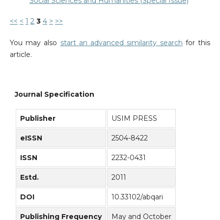
Social Sciences and Humanities (Special Issue)
<<
<
1
2
3
4
>
>>
You may also
start an advanced similarity search
for this
article.
Journal Specification
Publisher
USIM PRESS
eISSN
2504-8422
ISSN
2232-0431
Estd.
2011
DOI
10.33102/abqari
Publishing Frequency
May and October