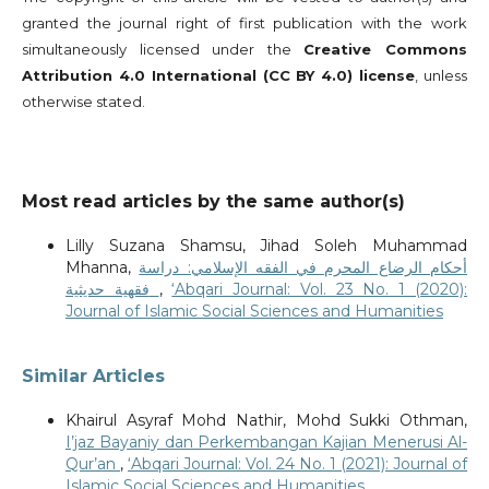
granted the journal right of first publication with the work
simultaneously licensed under the
Creative Commons
Attribution 4.0 International (CC BY 4.0) license
, unless
otherwise stated.
Most read articles by the same author(s)
Lilly Suzana Shamsu, Jihad Soleh Muhammad
Mhanna,
أحكام الرضاع المحرم في الفقه الإسلامي: دراسة
فقهية حديثية
,
‘Abqari Journal: Vol. 23 No. 1 (2020):
Journal of Islamic Social Sciences and Humanities
Similar Articles
Khairul Asyraf Mohd Nathir, Mohd Sukki Othman,
I’jaz Bayaniy dan Perkembangan Kajian Menerusi Al-
Qur’an
,
‘Abqari Journal: Vol. 24 No. 1 (2021): Journal of
Islamic Social Sciences and Humanities