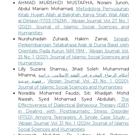
AHMAD MURSHIDI MUSTAPHA, Noraini Junoh,
Abdul Manam Mohamad,
Metodologi Penyusunan
Kitab Hujjah Allah al-Balighah Karya Shah Wali Allah
al-Dihlawi (1703-1762M)
,
‘Abqari Journal: Vol. 27 No. 1
(2022): Journal of Islamic Social Sciences and
Humanities
Nurshuhadah Zuhaidi, Hakim Zainal,
Sejarah
Perkembangan Tatabahasa Arab di Dunia Barat oleh
Orientalis Pada Kurun 16M-19M
,
‘Abqari Journal: Vol.
25 No. 1 (2021): Journal of Islamic Social Sciences and
Humanities
Lilly Suzana Shamsu, Jihad Soleh Muhammad
Mhanna,
أحكام الرضاع المحرم في الفقه الإسلامي: دراسة
فقهية حديثية
,
‘Abqari Journal: Vol. 23 No. 1 (2020):
Journal of Islamic Social Sciences and Humanities
Noradila Mohamed Faudzi, Siti Khadijah Mohd
Nasrah, Syed Mohamad Syed Abdullah,
The
Effectiveness of Dialectical Behaviour Therapy (DBT)
in Dealing with Posttraumatic Stress Disorder
(PTSD) Among Teenagers: A Single Case Study
,
‘Abqari Journal: Vol. 31 No. 1 (2024): Journal of Islamic
Social Sciences and Humanities