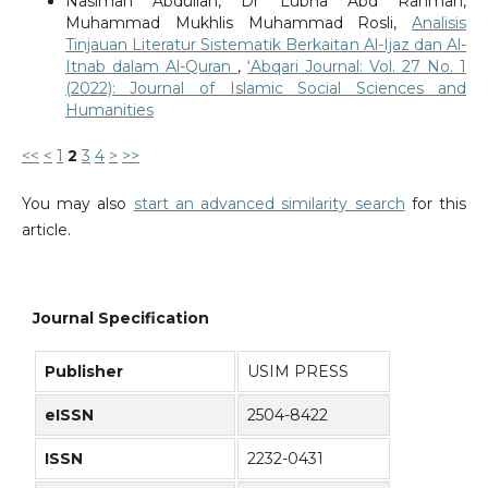
Nasimah Abdullah, Dr Lubna Abd Rahman,
Muhammad Mukhlis Muhammad Rosli,
Analisis
Tinjauan Literatur Sistematik Berkaitan Al-Ijaz dan Al-
Itnab dalam Al-Quran
,
‘Abqari Journal: Vol. 27 No. 1
(2022): Journal of Islamic Social Sciences and
Humanities
<<
<
1
2
3
4
>
>>
You may also
start an advanced similarity search
for this
article.
Journal Specification
Publisher
USIM PRESS
eISSN
2504-8422
ISSN
2232-0431