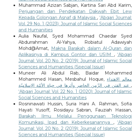
Muhammad Azizan Sabjan, Kartina Sari Abd Karim,
Perjuangan dan Pendekatan Dakwah Ebit Lew
Kepada Golongan Asnaf di Malaysia
,
‘Abqari Journal:
Vol. 29 No. 1 (2023): Journal of Islamic Social Sciences
and Humanities
Aulia Naufal, Syed Mohammad Chaedar Syed
Abdurrahman Al-Yahya, Robiatul Adawiyah
Mohd@Amat,
Makna Barakah dalam Al-Quran dan
Aplikasinya di Kampus Gontor dan USIM
,
‘Abqari
Journal: Vol. 20 No. 2 (2019): Journal of Islamic Social
Sciences and Humanities (Special Issue)
Muneer Ali Abdul Rab, Baidar Mohammed
Mohammed Hasan, Mesbahul Hoque,
معالم الاهتداء
عند الفتن في الزّمن الحاضر وأثرها في حياة الأمّة الإسلاميّة
,
‘Abqari Journal: Vol. 22 No. 1 (2020): Journal of Islamic
Social Sciences and Humanities
Rosninawati Hussin, Suria Hani A. Rahman, Sofia
Hayati Yusoff, Rosidayu Sabran, Fauziah Hassan,
Barakah Ilmu Melalui Penggunaan Teknologi
Komunikasi, Ipad dan Keberkesanannya
,
‘Abqari
Journal: Vol. 20 No. 2 (2019): Journal of Islamic Social
Sciences and Humanities (Special Issue)