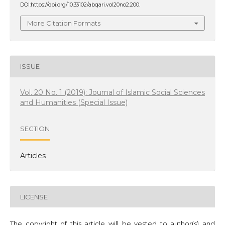
DOI:https://doi.org/10.33102/abqari.vol20no2.200.
More Citation Formats
ISSUE
Vol. 20 No. 1 (2019): Journal of Islamic Social Sciences
and Humanities (Special Issue)
SECTION
Articles
LICENSE
The copyright of this article will be vested to author(s) and