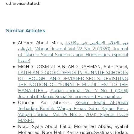
otherwise stated.
Similar Articles
Ahmed Abdul Malik,
دور الإعلام الإسلامي في مكافحة
الإرهاب
,
‘Abqari Journal: Vol. 22 No. 2 (2020): Journal
of Islamic Social Sciences and Humanities (Special
Issue)
MOHD ROSMIZI BIN ABD RAHMAN, Salih Yucel,
FAITH AND GOOD DEEDS IN SUNNITE SCHOOLS
OF THOUGHT AND DEVIATED SECTS: REVISITING
THE NOTION OF “SUNNITE MURJI’ITES” TO THE
HANAFITES
,
‘Abqari Journal: Vol. 7 No. 1 (2016):
Journal of Islamic Social Sciences and Humanities
Othman Ab Rahman,
Kesan Terapi Al-Quran
Terhadap Konflik Warga Emas: Satu Kajian Kes
,
‘Abqari Journal: Vol. 25 No. 2 (2021): Special Issue
MASEC
Nurul Syala Abdul Latip, Mohamed Abbas, Syahril
Mohamad, Noor Hafiz Kamaruddin, Syafinas Roslan,