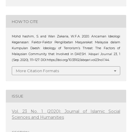
HOW TO CITE
Mohd hashim, S. and Wan Zakaria, W.F.A. 2020. Ancaman Ideologi
Keganasan: Faktor-Faktor Penglibatan Masyarakat Malaysia dalam
Kumpulan Daesh: Ideology of Terrorism’s Threat: The Factors of
Malaysian Community that Involved in DAESH.
‘Abqari Journal
. 23, 1
(Sep. 2020), 111–127. DOI:https://doi.org/10.33102/abqari.vol23no1.144.
More Citation Formats
ISSUE
Vol. 23 No. 1 (2020): Journal of Islamic Social
Sciences and Humanities