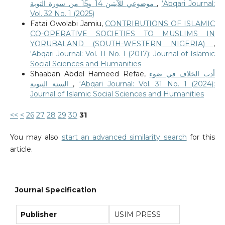
موضوعي للآيتين 14 و15 من سورة التوبة
,
‘Abqari Journal:
Vol. 32 No. 1 (2025)
Fatai Owolabi Jamiu,
CONTRIBUTIONS OF ISLAMIC
CO-OPERATIVE SOCIETIES TO MUSLIMS IN
YORUBALAND (SOUTH-WESTERN NIGERIA)
,
‘Abqari Journal: Vol. 11 No. 1 (2017): Journal of Islamic
Social Sciences and Humanities
Shaaban Abdel Hameed Refae,
أدب الخلاف في ضوء
السنة النبوية
,
‘Abqari Journal: Vol. 31 No. 1 (2024):
Journal of Islamic Social Sciences and Humanities
<<
<
26
27
28
29
30
31
You may also
start an advanced similarity search
for this
article.
Journal Specification
Publisher
USIM PRESS