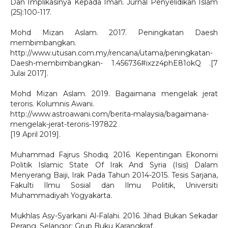
Dan Implikasinya Kepada Iman. Jurnal Penyelidikan Islam
(25):100-117.
Mohd Mizan Aslam. 2017. Peningkatan Daesh
membimbangkan.
http://www.utusan.com.my/rencana/utama/peningkatan-
Daesh-membimbangkan- 1.456736#ixzz4phE81okQ .[7
Julai 2017].
Mohd Mizan Aslam. 2019. Bagaimana mengelak jerat
teroris. Kolumnis Awani.
http://www.astroawani.com/berita-malaysia/bagaimana-
mengelak-jerat-teroris-197822
[19 April 2019].
Muhammad Fajrus Shodiq. 2016. Kepentingan Ekonomi
Politik Islamic State Of Irak And Syria (Isis) Dalam
Menyerang Baiji, Irak Pada Tahun 2014-2015. Tesis Sarjana,
Fakulti Ilmu Sosial dan Ilmu Politik, Universiti
Muhammadiyah Yogyakarta.
Mukhlas Asy-Syarkani Al-Falahi. 2016. Jihad Bukan Sekadar
Perang. Selangor: Grup Buku Karangkraf.