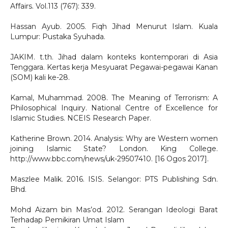
Affairs. Vol.113 (767): 339.
Hassan Ayub. 2005. Fiqh Jihad Menurut Islam. Kuala
Lumpur: Pustaka Syuhada.
JAKIM. t.th. Jihad dalam konteks kontemporari di Asia
Tenggara. Kertas kerja Mesyuarat Pegawai-pegawai Kanan
(SOM) kali ke-28.
Kamal, Muhammad. 2008. The Meaning of Terrorism: A
Philosophical Inquiry. National Centre of Excellence for
Islamic Studies. NCEIS Research Paper.
Katherine Brown. 2014. Analysis: Why are Western women
joining Islamic State? London. King College.
http://www.bbc.com/news/uk-29507410. [16 Ogos 2017].
Maszlee Malik. 2016. ISIS. Selangor: PTS Publishing Sdn.
Bhd.
Mohd Aizam bin Mas’od. 2012. Serangan Ideologi Barat
Terhadap Pemikiran Umat Islam