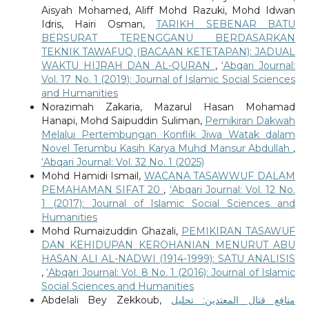
Aisyah Mohamed, Aliff Mohd Razuki, Mohd Idwan
Idris, Hairi Osman,
TARIKH SEBENAR BATU
BERSURAT TERENGGANU BERDASARKAN
TEKNIK TAWAFUQ (BACAAN KETETAPAN): JADUAL
WAKTU HIJRAH DAN AL-QURAN
,
‘Abqari Journal:
Vol. 17 No. 1 (2019): Journal of Islamic Social Sciences
and Humanities
Norazimah Zakaria, Mazarul Hasan Mohamad
Hanapi, Mohd Saipuddin Suliman,
Pemikiran Dakwah
Melalui Pertembungan Konflik Jiwa Watak dalam
Novel Terumbu Kasih Karya Muhd Mansur Abdullah
,
‘Abqari Journal: Vol. 32 No. 1 (2025)
Mohd Hamidi Ismail,
WACANA TASAWWUF DALAM
PEMAHAMAN SIFAT 20
,
‘Abqari Journal: Vol. 12 No.
1 (2017): Journal of Islamic Social Sciences and
Humanities
Mohd Rumaizuddin Ghazali,
PEMIKIRAN TASAWUF
DAN KEHIDUPAN KEROHANIAN MENURUT ABU
HASAN ALI AL-NADWI (1914-1999): SATU ANALISIS
,
‘Abqari Journal: Vol. 8 No. 1 (2016): Journal of Islamic
Social Sciences and Humanities
Abdelali Bey Zekkoub,
منافع قتال المعتدين: تحليل