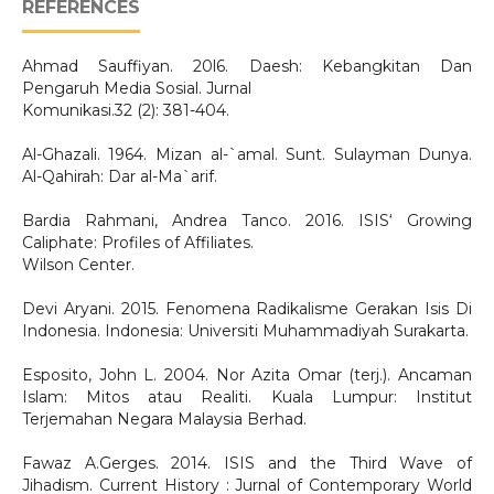
REFERENCES
Ahmad Sauffiyan. 20l6. Daesh: Kebangkitan Dan
Pengaruh Media Sosial. Jurnal
Komunikasi.32 (2): 381-404.
Al-Ghazali. 1964. Mizan al-`amal. Sunt. Sulayman Dunya.
Al-Qahirah: Dar al-Ma`arif.
Bardia Rahmani, Andrea Tanco. 2016. ISIS‘ Growing
Caliphate: Profiles of Affiliates.
Wilson Center.
Devi Aryani. 2015. Fenomena Radikalisme Gerakan Isis Di
Indonesia. Indonesia: Universiti Muhammadiyah Surakarta.
Esposito, John L. 2004. Nor Azita Omar (terj.). Ancaman
Islam: Mitos atau Realiti. Kuala Lumpur: Institut
Terjemahan Negara Malaysia Berhad.
Fawaz A.Gerges. 2014. ISIS and the Third Wave of
Jihadism. Current History : Jurnal of Contemporary World