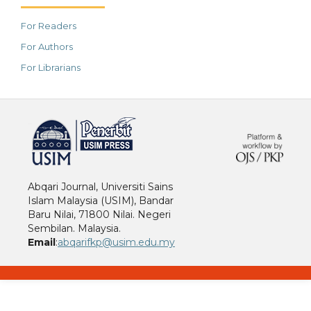
For Readers
For Authors
For Librarians
خرید vpn
Abqari Journal, Universiti Sains
Islam Malaysia (USIM), Bandar
Baru Nilai, 71800 Nilai. Negeri
Sembilan. Malaysia.
Email
:
abqarifkp@usim.edu.my