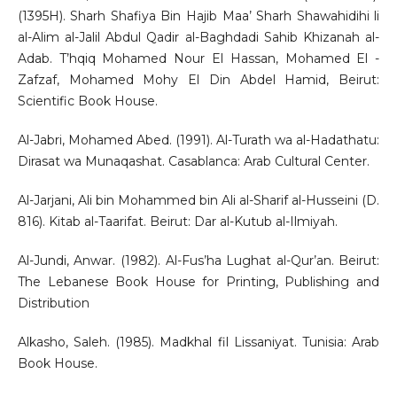
(1395H). Sharh Shafiya Bin Hajib Maa’ Sharh Shawahidihi li
al-Alim al-Jalil Abdul Qadir al-Baghdadi Sahib Khizanah al-
Adab. T’hqiq Mohamed Nour El Hassan, Mohamed El -
Zafzaf, Mohamed Mohy El Din Abdel Hamid, Beirut:
Scientific Book House.
Al-Jabri, Mohamed Abed. (1991). Al-Turath wa al-Hadathatu:
Dirasat wa Munaqashat. Casablanca: Arab Cultural Center.
Al-Jarjani, Ali bin Mohammed bin Ali al-Sharif al-Husseini (D.
816). Kitab al-Taarifat. Beirut: Dar al-Kutub al-Ilmiyah.
Al-Jundi, Anwar. (1982). Al-Fus’ha Lughat al-Qur’an. Beirut:
The Lebanese Book House for Printing, Publishing and
Distribution
Alkasho, Saleh. (1985). Madkhal fil Lissaniyat. Tunisia: Arab
Book House.