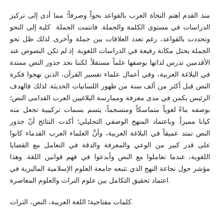
منذ القدم اهتم النحاة العرب بالقواعد نحواً وصرفاً؛ مما أدى إلى تركيز
الدراسات في مستوى الكلمة والجملة. فانتمت الجملة كلية إلى النحو
وتحددت بالقواعد، رغم تعدد العلاقات بين جملة وأخرى. لذلك ظل نحو
الجملة يحتل مكانة رفيعة في الدراسات اللغوية. إذ لم تكن النصوص عند
الأقدمين تدرس لذاتها بوصفها علماً مستقلاً. لكننا نجد جذور النص ممتدة
في البلاغة العربية، وفي أعمال علماء تفسير القرآن، الذين نهجوا فكرة
النص قبل أكثر من ألف سنة من ظهور اللسانيات الحديثة. لذلك فالهدف
الرئيس يكمن في مدى معرفة وممارسة البلاغيين العرب القدامى النص؛
بوصفه بناءً لغوياً متماسكاً ومنسجماً، يتسم بسمات تركيبية تجعل منه
كيانا مميزاً. وباعتماد المنهج الوصفي التحليلي؛ أكدت النتائج أنّ جذور
النص تمتد عميقاً في البلاغة العربية، وأنَّ العلماء العرب القدماء كانوا
على قدر كبير من الوعي والمعرفة والدقة في التعامل مع القضايا
اللغوية، عندما تعاملوا مع النص وأبدعوا في فهم قوانين اللغة. وهذا
مؤشر حول نجاعة النهج الذي تتبعه جامعة العلوم الإسلامية الماليزية في
اعتماد تحقيق التكامل بين علوم التراث والعلوم المعاصرة.
:
كلمات مفتاحية
اللغة العربية، النص، التراث.