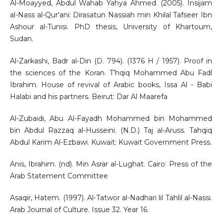
Al-Moayyed, Abdul Wahab Yahya Ahmed. (2005). Insijam
al-Nass al-Qur'ani: Dirasatun Nassiah min Khilal Tafseer Ibn
Ashour al-Tunisi. PhD thesis, University of Khartoum,
Sudan.
Al-Zarkashi, Badr al-Din (D. 794). (1376 H / 1957). Proof in
the sciences of the Koran. T’hqiq Mohammed Abu Fadl
Ibrahim. House of revival of Arabic books, Issa Al - Babi
Halabi and his partners. Beirut: Dar Al Maarefa
Al-Zubaidi, Abu Al-Fayadh Mohammed bin Mohammed
bin Abdul Razzaq al-Husseini. (N.D.) Taj al-Aruss. Tahqiq
Abdul Karim Al-Ezbawi. Kuwait: Kuwait Government Press.
Anis, Ibrahim. (nd). Min Asrar al-Lughat. Cairo: Press of the
Arab Statement Committee
Asaqir, Hatem. (1997). Al-Tatwor al-Nadhari lil Tahlil al-Nassi.
Arab Journal of Culture. Issue 32. Year 16.