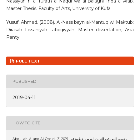
Nassiyah fi al-Turath al-Naqdi wa al-Balaghi Inda al-Arab.
Master Thesis. Faculty of Arts, University of Kufa.
Yusuf, Ahmed. (2008). Al-Nass bayn al-Mantuq wl Maktub:
Dirasah Lissaniyah Tatbiqiyyah. Master dissertation, Asia
Panty.
FULL TEXT
PUBLISHED
2019-04-11
HOW TO CITE
Abdullah, A. and Al-Obaidi, Z. 2019. مفهوم النص في التراث العربي: خطوة في