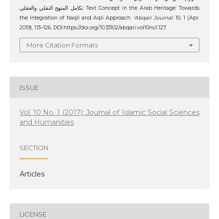
تكامل المنهج النقلي والعقلي: Text Concept in the Arab Heritage: Towards
the Integration of Naqli and Aqli Approach.
‘Abqari Journal
. 10, 1 (Apr.
2019), 113–126. DOI:https://doi.org/10.33102/abqari.vol10no1.127.
More Citation Formats
ISSUE
Vol. 10 No. 1 (2017): Journal of Islamic Social Sciences
and Humanities
SECTION
Articles
LICENSE