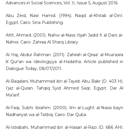
Advances in Social Sciences, Vol. II, Issue 5, August 2016.
Abu Zeid, Nasr Hamid. (1994). Naqd al-Khitab al-DinI.
Egypt, Cairo: Sina Publishing.
Afifi, Ahmed. (2001). Nahw al-Nass Itijah Jadid fi al Dars al-
Nahwi. Cairo: Zahraa Al Sharq Library.
Al Haj, Abdul Rahman. (2011). Zahirah al-Qiraa’ al-Mua‘asira
lil Qur'an wa Ideologiyya al-Hadatha. Article published in
Dialogue Today, 08/07/2011.
Al-Baqalani, Muhammad ibn al-Tayeb Abu Bakr (D. 403 H).
I’jaz al-Quran. Tahqiq Syid Ahmed Saqr, Egypt: Dar Al
Ma'arif.
Al-Faqi, Subhi Ibrahim. (2000). Ilm al-Lught al-Nassi bayn
Nadhariyat wa al-Tatbiq. Cairo: Dar Quba.
Al-Istrabahi, Muhammad ibn al-Hasan al-Razi (D. 686 AH).