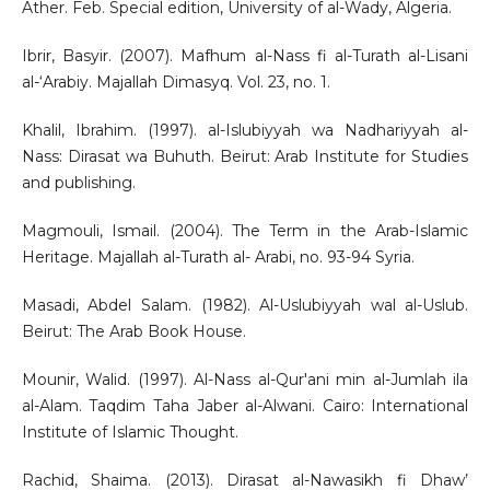
Ather. Feb. Special edition, University of al-Wady, Algeria.
Ibrir, Basyir. (2007). Mafhum al-Nass fi al-Turath al-Lisani
al-‘Arabiy. Majallah Dimasyq. Vol. 23, no. 1.
Khalil, Ibrahim. (1997). al-Islubiyyah wa Nadhariyyah al-
Nass: Dirasat wa Buhuth. Beirut: Arab Institute for Studies
and publishing.
Magmouli, Ismail. (2004). The Term in the Arab-Islamic
Heritage. Majallah al-Turath al- Arabi, no. 93-94 Syria.
Masadi, Abdel Salam. (1982). Al-Uslubiyyah wal al-Uslub.
Beirut: The Arab Book House.
Mounir, Walid. (1997). Al-Nass al-Qur'ani min al-Jumlah ila
al-Alam. Taqdim Taha Jaber al-Alwani. Cairo: International
Institute of Islamic Thought.
Rachid, Shaima. (2013). Dirasat al-Nawasikh fi Dhaw’