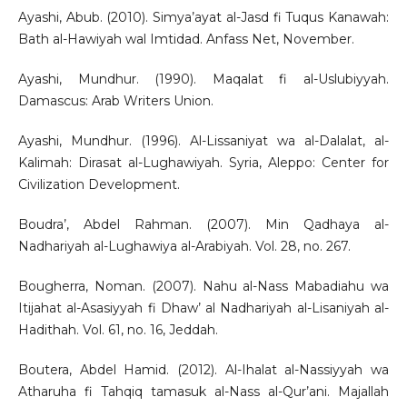
Ayashi, Abub. (2010). Simya’ayat al-Jasd fi Tuqus Kanawah:
Bath al-Hawiyah wal Imtidad. Anfass Net, November.
Ayashi, Mundhur. (1990). Maqalat fi al-Uslubiyyah.
Damascus: Arab Writers Union.
Ayashi, Mundhur. (1996). Al-Lissaniyat wa al-Dalalat, al-
Kalimah: Dirasat al-Lughawiyah. Syria, Aleppo: Center for
Civilization Development.
Boudra’, Abdel Rahman. (2007). Min Qadhaya al-
Nadhariyah al-Lughawiya al-Arabiyah. Vol. 28, no. 267.
Bougherra, Noman. (2007). Nahu al-Nass Mabadiahu wa
Itijahat al-Asasiyyah fi Dhaw’ al Nadhariyah al-Lisaniyah al-
Hadithah. Vol. 61, no. 16, Jeddah.
Boutera, Abdel Hamid. (2012). Al-Ihalat al-Nassiyyah wa
Atharuha fi Tahqiq tamasuk al-Nass al-Qur’ani. Majallah