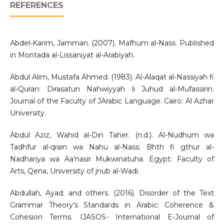
REFERENCES
Abdel-Karim, Jamman. (2007). Mafhum al-Nass. Published
in Montada al-Lissaniyat al-Arabiyah.
Abdul Alim, Mustafa Ahmed. (1983). Al-Alaqat al-Nassiyah fi
al-Quran: Dirasatun Nahwiyyah li Juhud al-Mufassirin.
Journal of the Faculty of JArabic Language. Cairo: Al Azhar
University.
Abdul Aziz, Wahid al-Din Taher. (n.d.). Al-Nudhum wa
Tadhfur al-qrain wa Nahu al-Nass: Bhth fi gthur al-
Nadhariya wa Aa’nasir Mukwinatuha. Egypt: Faculty of
Arts, Qena, University of jnub al-Wadi.
Abdullah, Ayad. and others. (2016). Disorder of the Text
Grammar Theory’s Standards in Arabic: Coherence &
Cohesion Terms. IJASOS- International E-Journal of