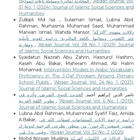
المحادثة (ماليزيا ومملكة تايلاند أنموذجًا)
,
‘Abqari Journal: Vol.
31 No. 1 (2024): Journal of Islamic Social Sciences and
Humanities
Zulkipli Md Isa , Sulaiman Ismail, Lubna Abd.
Rahman, Nurhasma Muhamad Saad, Muhammad
Marwan Ismail, Wahida Mansor,
دلالات مفهوم "البَرَكَة"
عند اللغويين ومعانيها باللغة الماليزية: دراسة لغوية تأثيلية
ومقارنة
,
‘Abqari Journal: Vol. 28 No. 1 (2023): Journal
of Islamic Social Sciences and Humanities
Syaidatun Nazirah Abu Zahrin, Hasnurol Hashim,
Kaseh Abu Bakar, Maheram Ahmad, Ab Halim
Mohamad,
Intervention Models in Arabic Vocabulary
Proficiency in The J-Qaf Program Among Primary
School Pupils
,
‘Abqari Journal: Vol. 24 No. 1 (2021):
Journal of Islamic Social Sciences and Humanities
ناصر الدين إبراهيم أحمد,
الحديث النبوي الشريف وأثره في
تطوير اللغة العربية
,
‘Abqari Journal: Vol. 6 No. 1 (2015):
Journal of Islamic Social Sciences and Humanities
Lubna Abd Rahman, Muhammad Syafif Faiz, Arnida
A.Bakar,
دراسة ترجمة الآيات المتشابهات لصفات الله في
"تفسير فيمفينن الرحمن" من منظور نظريتي الترجمة لنيومارك
وفيني وداربلني
,
‘Abqari Journal: Vol. 32 No. 2 (2025)
Mohd Nizwan Musling,
التحوّل الدلاليّ في الكلمات العربيّة