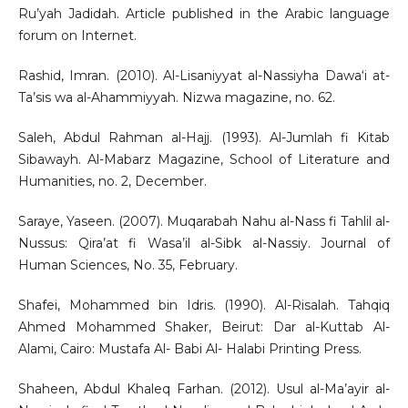
Ru’yah Jadidah. Article published in the Arabic language
forum on Internet.
Rashid, Imran. (2010). Al-Lisaniyyat al-Nassiyha Dawa‘i at-
Ta’sis wa al-Ahammiyyah. Nizwa magazine, no. 62.
Saleh, Abdul Rahman al-Hajj. (1993). Al-Jumlah fi Kitab
Sibawayh. Al-Mabarz Magazine, School of Literature and
Humanities, no. 2, December.
Saraye, Yaseen. (2007). Muqarabah Nahu al-Nass fi Tahlil al-
Nussus: Qira’at fi Wasa’il al-Sibk al-Nassiy. Journal of
Human Sciences, No. 35, February.
Shafei, Mohammed bin Idris. (1990). Al-Risalah. Tahqiq
Ahmed Mohammed Shaker, Beirut: Dar al-Kuttab Al-
Alami, Cairo: Mustafa Al- Babi Al- Halabi Printing Press.
Shaheen, Abdul Khaleq Farhan. (2012). Usul al-Ma’ayir al-