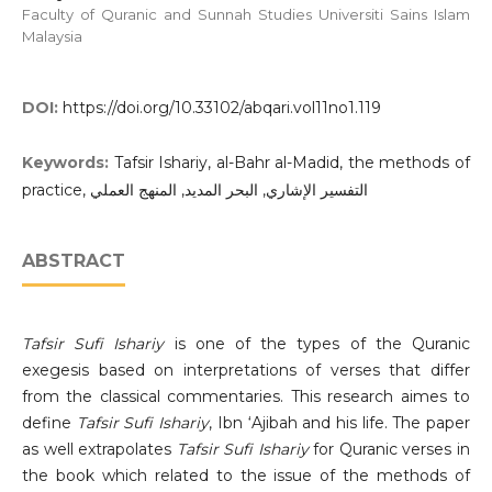
Faculty of Quranic and Sunnah Studies Universiti Sains Islam
Malaysia
DOI:
https://doi.org/10.33102/abqari.vol11no1.119
Keywords:
Tafsir Ishariy, al-Bahr al-Madid, the methods of
practice, التفسير الإشاري, البحر المديد, المنهج العملي
ABSTRACT
Tafsir Sufi Ishariy
is one of the types of the Quranic
exegesis based on interpretations of verses that differ
from the classical commentaries. This research aimes to
define
Tafsir Sufi Ishariy
, Ibn ‘Ajibah and his life. The paper
as well extrapolates
Tafsir Sufi Ishariy
for Quranic verses in
the book which related to the issue of the methods of