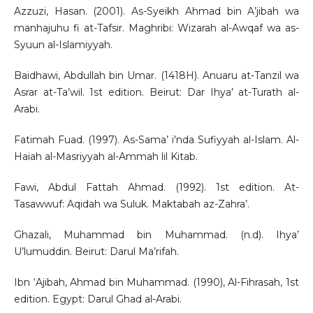
Azzuzi, Hasan. (2001). As-Syeikh Ahmad bin A’jibah wa
manhajuhu fi at-Tafsir. Maghribi: Wizarah al-Awqaf wa as-
Syuun al-Islamiyyah.
Baidhawi, Abdullah bin Umar. (1418H). Anuaru at-Tanzil wa
Asrar at-Ta’wil. 1st edition. Beirut: Dar Ihya’ at-Turath al-
Arabi.
Fatimah Fuad. (1997). As-Sama’ i'nda Sufiyyah al-Islam. Al-
Haiah al-Masriyyah al-Ammah lil Kitab.
Fawi, Abdul Fattah Ahmad. (1992). 1st edition. At-
Tasawwuf: Aqidah wa Suluk. Maktabah az-Zahra’.
Ghazali, Muhammad bin Muhammad. (n.d). Ihya’
U’lumuddin. Beirut: Darul Ma’rifah.
Ibn ‘Ajibah, Ahmad bin Muhammad. (1990), Al-Fihrasah, 1st
edition. Egypt: Darul Ghad al-Arabi.