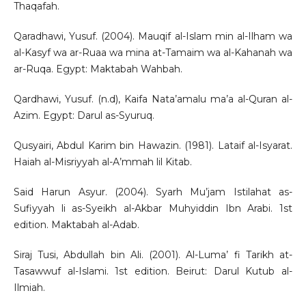
Thaqafah.
Qaradhawi, Yusuf. (2004). Mauqif al-Islam min al-Ilham wa
al-Kasyf wa ar-Ruaa wa mina at-Tamaim wa al-Kahanah wa
ar-Ruqa. Egypt: Maktabah Wahbah.
Qardhawi, Yusuf. (n.d), Kaifa Nata’amalu ma’a al-Quran al-
Azim. Egypt: Darul as-Syuruq.
Qusyairi, Abdul Karim bin Hawazin. (1981). Lataif al-Isyarat.
Haiah al-Misriyyah al-A’mmah lil Kitab.
Said Harun Asyur. (2004). Syarh Mu’jam Istilahat as-
Sufiyyah li as-Syeikh al-Akbar Muhyiddin Ibn Arabi. 1st
edition. Maktabah al-Adab.
Siraj Tusi, Abdullah bin Ali. (2001). Al-Luma’ fi Tarikh at-
Tasawwuf al-Islami. 1st edition. Beirut: Darul Kutub al-
Ilmiah.