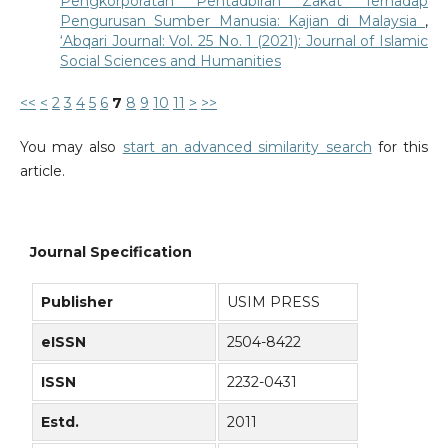
Pengkorporatan Pentadbiran Zakat Terhadap
Pengurusan Sumber Manusia: Kajian di Malaysia
,
‘Abqari Journal: Vol. 25 No. 1 (2021): Journal of Islamic
Social Sciences and Humanities
<<
<
2
3
4
5
6
7
8
9
10
11
>
>>
You may also
start an advanced similarity search
for this
article.
Journal Specification
Publisher
USIM PRESS
eISSN
2504-8422
ISSN
2232-0431
Estd.
2011