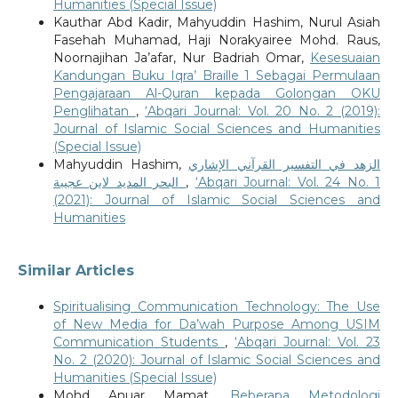
Humanities (Special Issue)
Kauthar Abd Kadir, Mahyuddin Hashim, Nurul Asiah
Fasehah Muhamad, Haji Norakyairee Mohd. Raus,
Noornajihan Ja’afar, Nur Badriah Omar,
Kesesuaian
Kandungan Buku Iqra’ Braille 1 Sebagai Permulaan
Pengajaraan Al-Quran kepada Golongan OKU
Penglihatan
,
‘Abqari Journal: Vol. 20 No. 2 (2019):
Journal of Islamic Social Sciences and Humanities
(Special Issue)
Mahyuddin Hashim,
الزهد في التفسير القرآني الإشاري
البحر المديد لابن عجيبة
,
‘Abqari Journal: Vol. 24 No. 1
(2021): Journal of Islamic Social Sciences and
Humanities
Similar Articles
Spiritualising Communication Technology: The Use
of New Media for Da’wah Purpose Among USIM
Communication Students
,
‘Abqari Journal: Vol. 23
No. 2 (2020): Journal of Islamic Social Sciences and
Humanities (Special Issue)
Mohd Anuar Mamat,
Beberapa Metodologi