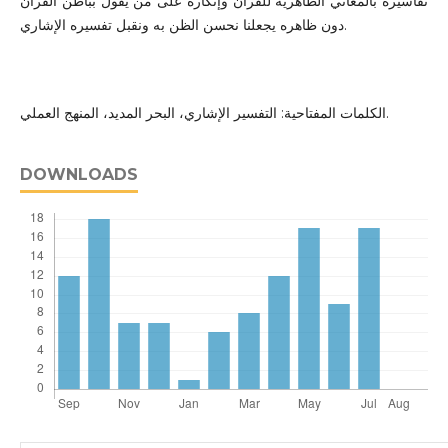
تفاسيره بالمعاني الظاهرية للقرآن وإنكاره على من يقول بباطن القرآن
دون ظاهره يجعلنا نحسن الظن به ونقبل تفسيره الإشاري.
الكلمات المفتاحية: التفسير الإشاري، البحر المديد، المنهج العملي.
DOWNLOADS