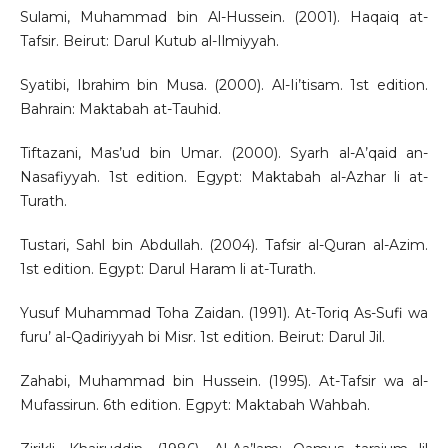
Sulami, Muhammad bin Al-Hussein. (2001). Haqaiq at-
Tafsir. Beirut: Darul Kutub al-Ilmiyyah.
Syatibi, Ibrahim bin Musa. (2000). Al-Ii’tisam. 1st edition.
Bahrain: Maktabah at-Tauhid.
Tiftazani, Mas’ud bin Umar. (2000). Syarh al-A’qaid an-
Nasafiyyah. 1st edition. Egypt: Maktabah al-Azhar li at-
Turath.
Tustari, Sahl bin Abdullah. (2004). Tafsir al-Quran al-Azim.
1st edition. Egypt: Darul Haram li at-Turath.
Yusuf Muhammad Toha Zaidan. (1991). At-Toriq As-Sufi wa
furu’ al-Qadiriyyah bi Misr. 1st edition. Beirut: Darul Jil.
Zahabi, Muhammad bin Hussein. (1995). At-Tafsir wa al-
Mufassirun. 6th edition. Egpyt: Maktabah Wahbah.