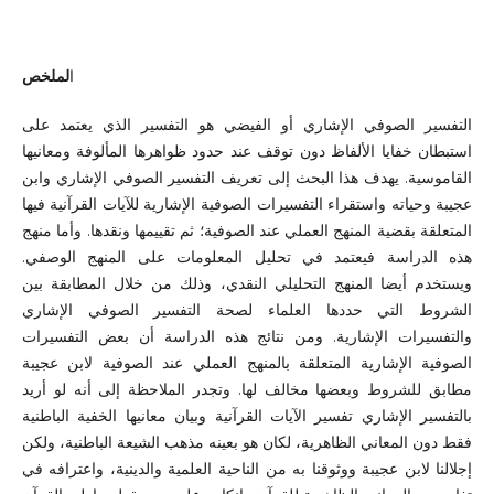
ا
لملخص
التفسير الصوفي الإشاري أو الفيضي هو التفسير الذي يعتمد على
استبطان خفايا الألفاظ دون توقف عند حدود ظواهرها المألوفة ومعانيها
القاموسية. يهدف هذا البحث إلى تعريف التفسير الصوفي الإشاري وابن
عجيبة وحياته واستقراء التفسيرات الصوفية الإشارية للآيات القرآنية فيها
المتعلقة بقضية المنهج العملي عند الصوفية؛ ثم تقييمها ونقدها. وأما منهج
هذه الدراسة فيعتمد في تحليل المعلومات على المنهج الوصفي.
ويستخدم أيضا المنهج التحليلي النقدي، وذلك من خلال المطابقة بين
الشروط التي حددها العلماء لصحة التفسير الصوفي الإشاري
والتفسيرات الإشارية. ومن نتائج هذه الدراسة أن بعض التفسيرات
الصوفية الإشارية المتعلقة بالمنهج العملي عند الصوفية لابن عجيبة
مطابق للشروط وبعضها مخالف لها. وتجدر الملاحظة إلى أنه لو أريد
بالتفسير الإشاري تفسير الآيات القرآنية وبيان معانيها الخفية الباطنية
فقط دون المعاني الظاهرية، لكان هو بعينه مذهب الشيعة الباطنية، ولكن
إجلالنا لابن عجيبة ووثوقنا به من الناحية العلمية والدينية، واعترافه في