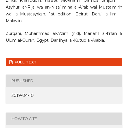
Zirikli, Khairuddin. (1986). Al-Aa’lam: Qamus tarajum lil
Asyhuri ar-Rijal wa an-Nisa’ mina al-A’rab wal Musta’mirin
wal al-Mustasyriqin. 1st edition. Beirut: Darul al-Ilm lil
Malayiin.
Zurqani, Muhammad al-A’zim (n.d). Manahil al-I’rfan fi
Ulum al-Quran. Egypt: Dar Ihya’ al-Kutub al-Arabia.
FULL TEXT
PUBLISHED
2019-04-10
HOW TO CITE