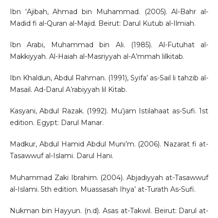
Ibn ‘Ajibah, Ahmad bin Muhammad. (2005). Al-Bahr al-
Madid fi al-Quran al-Majid. Beirut: Darul Kutub al-Ilmiah.
Ibn Arabi, Muhammad bin Ali. (1985). Al-Futuhat al-
Makkiyyah. Al-Haiah al-Masriyyah al-A’mmah lilkitab.
Ibn Khaldun, Abdul Rahman. (1991), Syifa’ as-Sail li tahzib al-
Masail. Ad-Darul A’rabiyyah lil Kitab.
Kasyani, Abdul Razak. (1992). Mu’jam Istilahaat as-Sufi. 1st
edition. Egypt: Darul Manar.
Madkur, Abdul Hamid Abdul Muni’m. (2006). Nazarat fi at-
Tasawwuf al-Islami. Darul Hani.
Muhammad Zaki Ibrahim. (2004). Abjadiyyah at-Tasawwuf
al-Islami. 5th edition. Muassasah Ihya’ at-Turath As-Sufi.
Nukman bin Hayyun. (n.d). Asas at-Takwil. Beirut: Darul at-