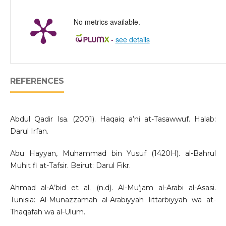
No metrics available.
-
see details
REFERENCES
Abdul Qadir Isa. (2001). Haqaiq a’ni at-Tasawwuf. Halab:
Darul Irfan.
Abu Hayyan, Muhammad bin Yusuf (1420H). al-Bahrul
Muhit fi at-Tafsir. Beirut: Darul Fikr.
Ahmad al-A’bid et al. (n.d). Al-Mu’jam al-Arabi al-Asasi.
Tunisia: Al-Munazzamah al-Arabiyyah littarbiyyah wa at-
Thaqafah wa al-Ulum.