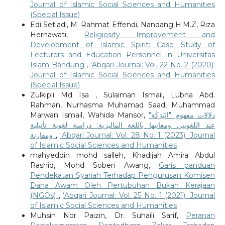
Journal of Islamic Social Sciences and Humanities
(Special Issue)
Edi Setiadi, M. Rahmat Effendi, Nandang H.M.Z, Riza
Hernawati,
Religiosity Improvement and
Development of Islamic Spirit: Case Study of
Lecturers and Education Personnel in Universitas
Islam Bandung
,
‘Abqari Journal: Vol. 22 No. 2 (2020):
Journal of Islamic Social Sciences and Humanities
(Special Issue)
Zulkipli Md Isa , Sulaiman Ismail, Lubna Abd.
Rahman, Nurhasma Muhamad Saad, Muhammad
Marwan Ismail, Wahida Mansor,
دلالات مفهوم "البَرَكَة"
عند اللغويين ومعانيها باللغة الماليزية: دراسة لغوية تأثيلية
ومقارنة
,
‘Abqari Journal: Vol. 28 No. 1 (2023): Journal
of Islamic Social Sciences and Humanities
mahyeddin mohd salleh, Khadijah Amira Abdul
Rashid, Mohd Soberi Awang,
Garis panduan
Pendekatan Syariah Terhadap Pengurusan Komisen
Dana Awam Oleh Pertubuhan Bukan Kerajaan
(NGOs)
,
‘Abqari Journal: Vol. 25 No. 1 (2021): Journal
of Islamic Social Sciences and Humanities
Muhsin Nor Paizin, Dr. Suhaili Sarif,
Peranan