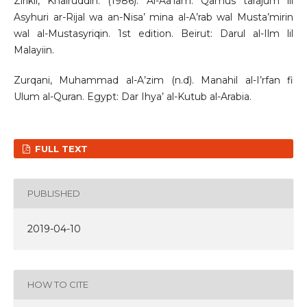
Zirikli, Khairuddin. (1986). Al-Aa’lam: Qamus tarajum lil
Asyhuri ar-Rijal wa an-Nisa’ mina al-A’rab wal Musta’mirin
wal al-Mustasyriqin. 1st edition. Beirut: Darul al-Ilm lil
Malayiin.
Zurqani, Muhammad al-A’zim (n.d). Manahil al-I’rfan fi
Ulum al-Quran. Egypt: Dar Ihya’ al-Kutub al-Arabia.
FULL TEXT
PUBLISHED
2019-04-10
HOW TO CITE