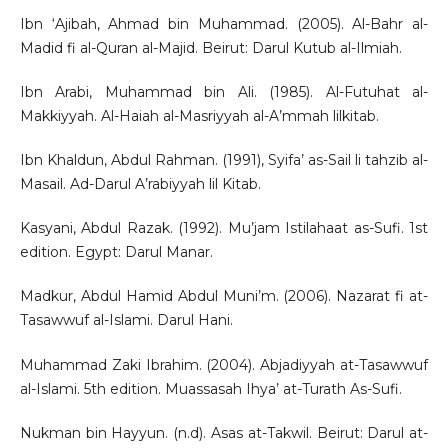
Ibn ‘Ajibah, Ahmad bin Muhammad. (2005). Al-Bahr al-
Madid fi al-Quran al-Majid. Beirut: Darul Kutub al-Ilmiah.
Ibn Arabi, Muhammad bin Ali. (1985). Al-Futuhat al-
Makkiyyah. Al-Haiah al-Masriyyah al-A’mmah lilkitab.
Ibn Khaldun, Abdul Rahman. (1991), Syifa’ as-Sail li tahzib al-
Masail. Ad-Darul A’rabiyyah lil Kitab.
Kasyani, Abdul Razak. (1992). Mu’jam Istilahaat as-Sufi. 1st
edition. Egypt: Darul Manar.
Madkur, Abdul Hamid Abdul Muni’m. (2006). Nazarat fi at-
Tasawwuf al-Islami. Darul Hani.
Muhammad Zaki Ibrahim. (2004). Abjadiyyah at-Tasawwuf
al-Islami. 5th edition. Muassasah Ihya’ at-Turath As-Sufi.
Nukman bin Hayyun. (n.d). Asas at-Takwil. Beirut: Darul at-