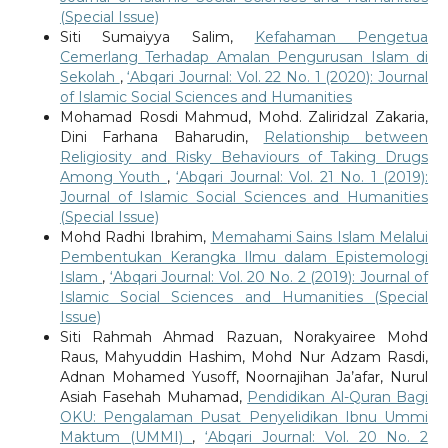
(Special Issue)
Siti Sumaiyya Salim,
Kefahaman Pengetua
Cemerlang Terhadap Amalan Pengurusan Islam di
Sekolah
,
‘Abqari Journal: Vol. 22 No. 1 (2020): Journal
of Islamic Social Sciences and Humanities
Mohamad Rosdi Mahmud, Mohd. Zaliridzal Zakaria,
Dini Farhana Baharudin,
Relationship between
Religiosity and Risky Behaviours of Taking Drugs
Among Youth
,
‘Abqari Journal: Vol. 21 No. 1 (2019):
Journal of Islamic Social Sciences and Humanities
(Special Issue)
Mohd Radhi Ibrahim,
Memahami Sains Islam Melalui
Pembentukan Kerangka Ilmu dalam Epistemologi
Islam
,
‘Abqari Journal: Vol. 20 No. 2 (2019): Journal of
Islamic Social Sciences and Humanities (Special
Issue)
Siti Rahmah Ahmad Razuan, Norakyairee Mohd
Raus, Mahyuddin Hashim, Mohd Nur Adzam Rasdi,
Adnan Mohamed Yusoff, Noornajihan Ja’afar, Nurul
Asiah Fasehah Muhamad,
Pendidikan Al-Quran Bagi
OKU: Pengalaman Pusat Penyelidikan Ibnu Ummi
Maktum (UMMI)
,
‘Abqari Journal: Vol. 20 No. 2