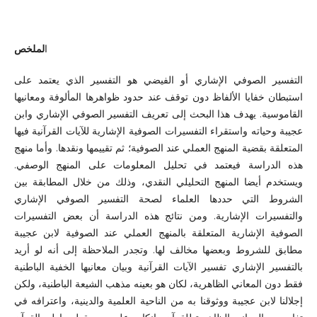
ا
لملخص
التفسير الصوفي الإشاري أو الفيضي هو التفسير الذي يعتمد على
استبطان خفايا الألفاظ دون توقف عند حدود ظواهرها المألوفة ومعانيها
القاموسية. يهدف هذا البحث إلى تعريف التفسير الصوفي الإشاري وابن
عجيبة وحياته واستقراء التفسيرات الصوفية الإشارية للآيات القرآنية فيها
المتعلقة بقضية المنهج العملي عند الصوفية؛ ثم تقييمها ونقدها. وأما منهج
هذه الدراسة فيعتمد في تحليل المعلومات على المنهج الوصفي.
ويستخدم أيضا المنهج التحليلي النقدي، وذلك من خلال المطابقة بين
الشروط التي حددها العلماء لصحة التفسير الصوفي الإشاري
والتفسيرات الإشارية. ومن نتائج هذه الدراسة أن بعض التفسيرات
الصوفية الإشارية المتعلقة بالمنهج العملي عند الصوفية لابن عجيبة
مطابق للشروط وبعضها مخالف لها. وتجدر الملاحظة إلى أنه لو أريد
بالتفسير الإشاري تفسير الآيات القرآنية وبيان معانيها الخفية الباطنية
فقط دون المعاني الظاهرية، لكان هو بعينه مذهب الشيعة الباطنية، ولكن
إجلالنا لابن عجيبة ووثوقنا به من الناحية العلمية والدينية، واعترافه في