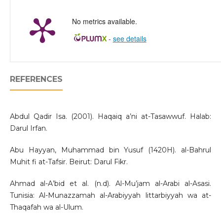
No metrics available.
-
see details
REFERENCES
Abdul Qadir Isa. (2001). Haqaiq a’ni at-Tasawwuf. Halab:
Darul Irfan.
Abu Hayyan, Muhammad bin Yusuf (1420H). al-Bahrul
Muhit fi at-Tafsir. Beirut: Darul Fikr.
Ahmad al-A’bid et al. (n.d). Al-Mu’jam al-Arabi al-Asasi.
Tunisia: Al-Munazzamah al-Arabiyyah littarbiyyah wa at-
Thaqafah wa al-Ulum.