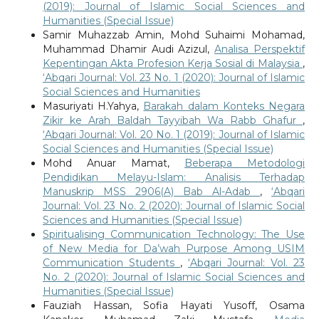
(2019): Journal of Islamic Social Sciences and
Humanities (Special Issue)
Samir Muhazzab Amin, Mohd Suhaimi Mohamad,
Muhammad Dhamir Audi Azizul,
Analisa Perspektif
Kepentingan Akta Profesion Kerja Sosial di Malaysia
,
‘Abqari Journal: Vol. 23 No. 1 (2020): Journal of Islamic
Social Sciences and Humanities
Masuriyati H.Yahya,
Barakah dalam Konteks Negara
Zikir ke Arah Baldah Tayyibah Wa Rabb Ghafur
,
‘Abqari Journal: Vol. 20 No. 1 (2019): Journal of Islamic
Social Sciences and Humanities (Special Issue)
Mohd Anuar Mamat,
Beberapa Metodologi
Pendidikan Melayu-Islam: Analisis Terhadap
Manuskrip MSS 2906(A) Bab Al-Adab
,
‘Abqari
Journal: Vol. 23 No. 2 (2020): Journal of Islamic Social
Sciences and Humanities (Special Issue)
Spiritualising Communication Technology: The Use
of New Media for Da’wah Purpose Among USIM
Communication Students
,
‘Abqari Journal: Vol. 23
No. 2 (2020): Journal of Islamic Social Sciences and
Humanities (Special Issue)
Fauziah Hassan, Sofia Hayati Yusoff, Osama