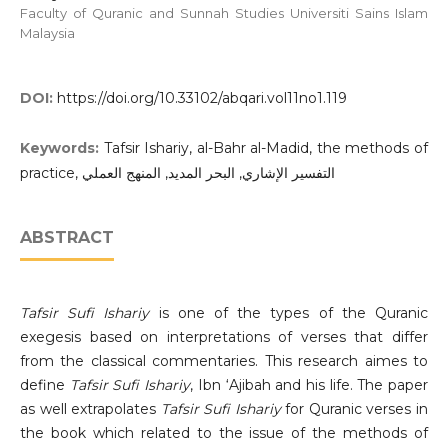
Faculty of Quranic and Sunnah Studies Universiti Sains Islam
Malaysia
DOI:
https://doi.org/10.33102/abqari.vol11no1.119
Keywords:
Tafsir Ishariy, al-Bahr al-Madid, the methods of
practice, التفسير الإشاري, البحر المديد, المنهج العملي
ABSTRACT
Tafsir Sufi Ishariy
is one of the types of the Quranic
exegesis based on interpretations of verses that differ
from the classical commentaries. This research aimes to
define
Tafsir Sufi Ishariy
, Ibn ‘Ajibah and his life. The paper
as well extrapolates
Tafsir Sufi Ishariy
for Quranic verses in
the book which related to the issue of the methods of