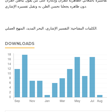
تفاسيره بالمعاني الظاهرية للقرآن وإنكاره على من يقول بباطن القرآن
دون ظاهره يجعلنا نحسن الظن به ونقبل تفسيره الإشاري.
الكلمات المفتاحية: التفسير الإشاري، البحر المديد، المنهج العملي.
DOWNLOADS