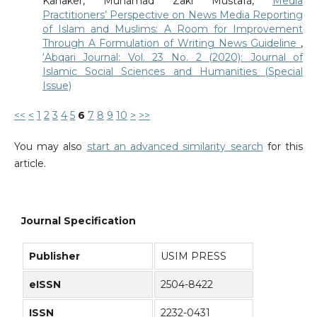
Kanaker, Muhamad Zaki Mustafa,
Media
Practitioners’ Perspective on News Media Reporting
of Islam and Muslims: A Room for Improvement
Through A Formulation of Writing News Guideline
,
‘Abqari Journal: Vol. 23 No. 2 (2020): Journal of
Islamic Social Sciences and Humanities (Special
Issue)
<<
<
1
2
3
4
5
6
7
8
9
10
>
>>
You may also
start an advanced similarity search
for this
article.
Journal Specification
Publisher
USIM PRESS
eISSN
2504-8422
ISSN
2232-0431