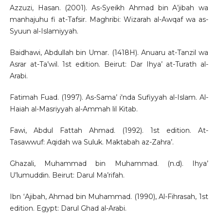
Azzuzi, Hasan. (2001). As-Syeikh Ahmad bin A’jibah wa
manhajuhu fi at-Tafsir. Maghribi: Wizarah al-Awqaf wa as-
Syuun al-Islamiyyah.
Baidhawi, Abdullah bin Umar. (1418H). Anuaru at-Tanzil wa
Asrar at-Ta’wil. 1st edition. Beirut: Dar Ihya’ at-Turath al-
Arabi.
Fatimah Fuad. (1997). As-Sama’ i'nda Sufiyyah al-Islam. Al-
Haiah al-Masriyyah al-Ammah lil Kitab.
Fawi, Abdul Fattah Ahmad. (1992). 1st edition. At-
Tasawwuf: Aqidah wa Suluk. Maktabah az-Zahra’.
Ghazali, Muhammad bin Muhammad. (n.d). Ihya’
U’lumuddin. Beirut: Darul Ma’rifah.
Ibn ‘Ajibah, Ahmad bin Muhammad. (1990), Al-Fihrasah, 1st
edition. Egypt: Darul Ghad al-Arabi.