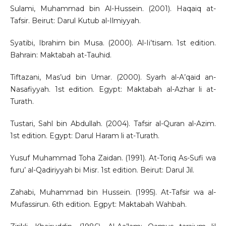
Sulami, Muhammad bin Al-Hussein. (2001). Haqaiq at-
Tafsir. Beirut: Darul Kutub al-Ilmiyyah.
Syatibi, Ibrahim bin Musa. (2000). Al-Ii’tisam. 1st edition.
Bahrain: Maktabah at-Tauhid.
Tiftazani, Mas’ud bin Umar. (2000). Syarh al-A’qaid an-
Nasafiyyah. 1st edition. Egypt: Maktabah al-Azhar li at-
Turath.
Tustari, Sahl bin Abdullah. (2004). Tafsir al-Quran al-Azim.
1st edition. Egypt: Darul Haram li at-Turath.
Yusuf Muhammad Toha Zaidan. (1991). At-Toriq As-Sufi wa
furu’ al-Qadiriyyah bi Misr. 1st edition. Beirut: Darul Jil.
Zahabi, Muhammad bin Hussein. (1995). At-Tafsir wa al-
Mufassirun. 6th edition. Egpyt: Maktabah Wahbah.