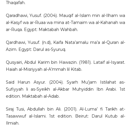
Thaqafah.
Qaradhawi, Yusuf. (2004). Mauqif al-Islam min al-Ilham wa
al-Kasyf wa ar-Ruaa wa mina at-Tamaim wa al-Kahanah wa
ar-Ruqa. Egypt: Maktabah Wahbah.
Qardhawi, Yusuf. (n.d), Kaifa Nata’amalu ma’a al-Quran al-
Azim. Egypt: Darul as-Syuruq.
Qusyairi, Abdul Karim bin Hawazin. (1981). Lataif al-Isyarat.
Haiah al-Misriyyah al-A’mmah lil Kitab.
Said Harun Asyur. (2004). Syarh Mu’jam Istilahat as-
Sufiyyah li as-Syeikh al-Akbar Muhyiddin Ibn Arabi. 1st
edition. Maktabah al-Adab.
Siraj Tusi, Abdullah bin Ali. (2001). Al-Luma’ fi Tarikh at-
Tasawwuf al-Islami. 1st edition. Beirut: Darul Kutub al-
Ilmiah.