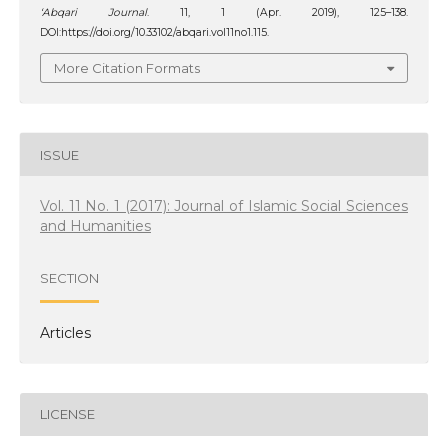
‘Abqari Journal
. 11, 1 (Apr. 2019), 125–138.
DOI:https://doi.org/10.33102/abqari.vol11no1.115.
More Citation Formats
ISSUE
Vol. 11 No. 1 (2017): Journal of Islamic Social Sciences
and Humanities
SECTION
Articles
LICENSE