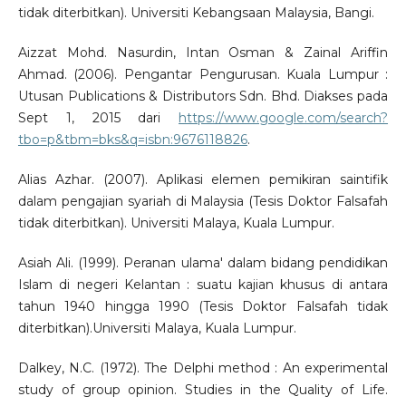
tidak diterbitkan). Universiti Kebangsaan Malaysia, Bangi.
Aizzat Mohd. Nasurdin, Intan Osman & Zainal Ariffin
Ahmad. (2006). Pengantar Pengurusan. Kuala Lumpur :
Utusan Publications & Distributors Sdn. Bhd. Diakses pada
Sept 1, 2015 dari
https://www.google.com/search?
tbo=p&tbm=bks&q=isbn:9676118826
.
Alias Azhar. (2007). Aplikasi elemen pemikiran saintifik
dalam pengajian syariah di Malaysia (Tesis Doktor Falsafah
tidak diterbitkan). Universiti Malaya, Kuala Lumpur.
Asiah Ali. (1999). Peranan ulama' dalam bidang pendidikan
Islam di negeri Kelantan : suatu kajian khusus di antara
tahun 1940 hingga 1990 (Tesis Doktor Falsafah tidak
diterbitkan).Universiti Malaya, Kuala Lumpur.
Dalkey, N.C. (1972). The Delphi method : An experimental
study of group opinion. Studies in the Quality of Life.