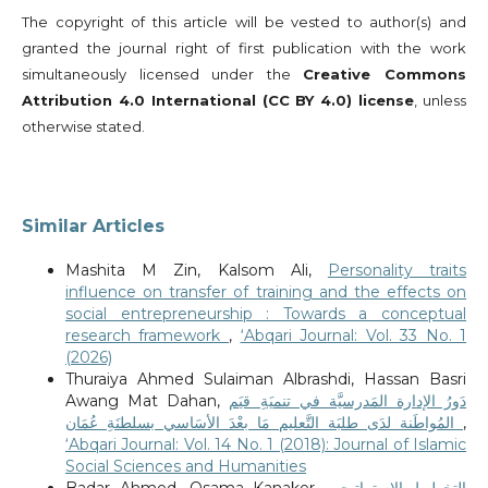
The copyright of this article will be vested to author(s) and
granted the journal right of first publication with the work
simultaneously licensed under the
Creative Commons
Attribution 4.0 International (CC BY 4.0) license
, unless
otherwise stated.
Similar Articles
Mashita M Zin, Kalsom Ali,
Personality traits
influence on transfer of training and the effects on
social entrepreneurship : Towards a conceptual
research framework
,
‘Abqari Journal: Vol. 33 No. 1
(2026)
Thuraiya Ahmed Sulaiman Albrashdi, Hassan Basri
Awang Mat Dahan,
دَورُ الإدارة المَدرسيَّة في تنميَةِ قيَم
المُواطَنة لدَى طلبَة التَّعليم مَا بعْدَ الأسَاسي بسلطنَةِ عُمَان
,
‘Abqari Journal: Vol. 14 No. 1 (2018): Journal of Islamic
Social Sciences and Humanities
Badar Ahmed, Osama Kanaker,
التخطيط الاستراتيجي