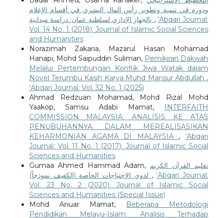
ودوره في تنمية وتطوير رأس المال البشري في أقسام الإعلام
بالجهاز الإداري لسلطنة عمان: دراسة ميدانية
,
‘Abqari Journal:
Vol. 14 No. 1 (2018): Journal of Islamic Social Sciences
and Humanities
Norazimah Zakaria, Mazarul Hasan Mohamad
Hanapi, Mohd Saipuddin Suliman,
Pemikiran Dakwah
Melalui Pertembungan Konflik Jiwa Watak dalam
Novel Terumbu Kasih Karya Muhd Mansur Abdullah
,
‘Abqari Journal: Vol. 32 No. 1 (2025)
Ahmad Redzuan Mohamad, Mohd Rizal Mohd
Yaakop, Samsu Adabi Mamat,
INTERFAITH
COMMISSION MALAYSIA: ANALISIS KE ATAS
PENUBUHANNYA DALAM MEREALISASIKAN
KEHARMONIAN AGAMA DI MALAYSIA
,
‘Abqari
Journal: Vol. 11 No. 1 (2017): Journal of Islamic Social
Sciences and Humanities
Gumaa Ahmed Hammad Adam,
تعليم القرآن الكريم
لذوي الإحتياجات الخاصة (الكفيف نموذجاً)
,
‘Abqari Journal:
Vol. 23 No. 2 (2020): Journal of Islamic Social
Sciences and Humanities (Special Issue)
Mohd Anuar Mamat,
Beberapa Metodologi
Pendidikan Melayu-Islam: Analisis Terhadap