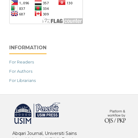
INFORMATION
For Readers
For Authors
For Librarians
خرید vpn
Abqari Journal, Universiti Sains