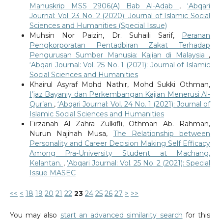
Manuskrip MSS 2906(A) Bab Al-Adab
,
‘Abqari
Journal: Vol. 23 No. 2 (2020): Journal of Islamic Social
Sciences and Humanities (Special Issue)
Muhsin Nor Paizin, Dr. Suhaili Sarif,
Peranan
Pengkorporatan Pentadbiran Zakat Terhadap
Pengurusan Sumber Manusia: Kajian di Malaysia
,
‘Abqari Journal: Vol. 25 No. 1 (2021): Journal of Islamic
Social Sciences and Humanities
Khairul Asyraf Mohd Nathir, Mohd Sukki Othman,
I’jaz Bayaniy dan Perkembangan Kajian Menerusi Al-
Qur’an
,
‘Abqari Journal: Vol. 24 No. 1 (2021): Journal of
Islamic Social Sciences and Humanities
Firzanah Al Zahra Zulkifli, Othman Ab. Rahman,
Nurun Najihah Musa,
The Relationship between
Personality and Career Decision Making Self Efficacy
Among Pra-University Student at Machang,
Kelantan.
,
‘Abqari Journal: Vol. 25 No. 2 (2021): Special
Issue MASEC
<<
<
18
19
20
21
22
23
24
25
26
27
>
>>
You may also
start an advanced similarity search
for this