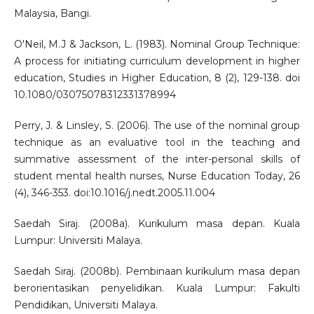
Malaysia, Bangi.
O'Neil, M.J & Jackson, L. (1983). Nominal Group Technique:
A process for initiating curriculum development in higher
education, Studies in Higher Education, 8 (2), 129-138. doi
10.1080/03075078312331378994
Perry, J. & Linsley, S. (2006). The use of the nominal group
technique as an evaluative tool in the teaching and
summative assessment of the inter-personal skills of
student mental health nurses, Nurse Education Today, 26
(4), 346-353. doi:10.1016/j.nedt.2005.11.004
Saedah Siraj. (2008a). Kurikulum masa depan. Kuala
Lumpur: Universiti Malaya.
Saedah Siraj. (2008b). Pembinaan kurikulum masa depan
berorientasikan penyelidikan. Kuala Lumpur: Fakulti
Pendidikan, Universiti Malaya.