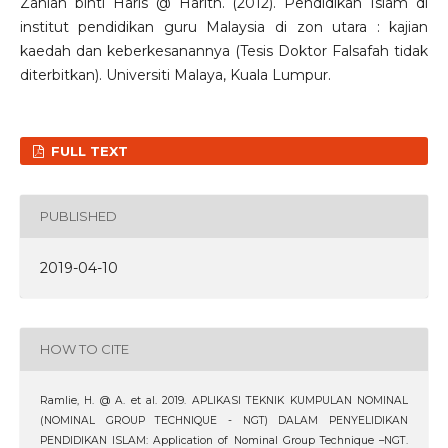
Zahiah binti Haris @ Harith. (2012). Pendidikan Islam di
institut pendidikan guru Malaysia di zon utara : kajian
kaedah dan keberkesanannya (Tesis Doktor Falsafah tidak
diterbitkan). Universiti Malaya, Kuala Lumpur.
FULL TEXT
PUBLISHED
2019-04-10
HOW TO CITE
Ramlie, H. @ A. et al. 2019. APLIKASI TEKNIK KUMPULAN NOMINAL
(NOMINAL GROUP TECHNIQUE - NGT) DALAM PENYELIDIKAN
PENDIDIKAN ISLAM: Application of Nominal Group Technique –NGT.