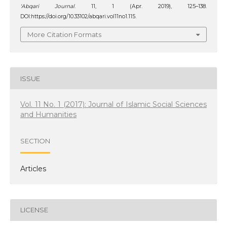
‘Abqari Journal
. 11, 1 (Apr. 2019), 125–138.
DOI:https://doi.org/10.33102/abqari.vol11no1.115.
More Citation Formats
ISSUE
Vol. 11 No. 1 (2017): Journal of Islamic Social Sciences
and Humanities
SECTION
Articles
LICENSE