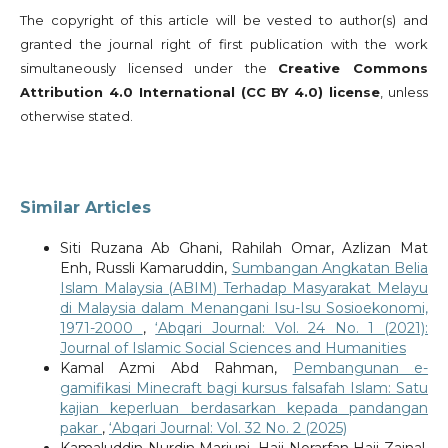
The copyright of this article will be vested to author(s) and
granted the journal right of first publication with the work
simultaneously licensed under the
Creative Commons
Attribution 4.0 International (CC BY 4.0) license
, unless
otherwise stated.
Similar Articles
Siti Ruzana Ab Ghani, Rahilah Omar, Azlizan Mat
Enh, Russli Kamaruddin,
Sumbangan Angkatan Belia
Islam Malaysia (ABIM) Terhadap Masyarakat Melayu
di Malaysia dalam Menangani Isu-Isu Sosioekonomi,
1971-2000
,
‘Abqari Journal: Vol. 24 No. 1 (2021):
Journal of Islamic Social Sciences and Humanities
Kamal Azmi Abd Rahman,
Pembangunan e-
gamifikasi Minecraft bagi kursus falsafah Islam: Satu
kajian keperluan berdasarkan kepada pandangan
pakar
,
‘Abqari Journal: Vol. 32 No. 2 (2025)
Kamaluddin Nurdin Marjuni, Haji Norarfan Haji Zainal,