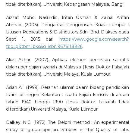
tidak diterbitkan). Universiti Kebangsaan Malaysia, Bangi.
Aizzat Mohd. Nasurdin, Intan Osman & Zainal Ariffin
Ahmad. (2006). Pengantar Pengurusan. Kuala Lumpur :
Utusan Publications & Distributors Sdn. Bhd. Diakses pada
Sept 1, 2015 dari
https://www.google.com/search?
tbo=p&tbm=bks&q=isbn:9676118826
.
Alias Azhar. (2007). Aplikasi elemen pemikiran saintifik
dalam pengajian syariah di Malaysia (Tesis Doktor Falsafah
tidak diterbitkan). Universiti Malaya, Kuala Lumpur.
Asiah Ali. (1999). Peranan ulama' dalam bidang pendidikan
Islam di negeri Kelantan : suatu kajian khusus di antara
tahun 1940 hingga 1990 (Tesis Doktor Falsafah tidak
diterbitkan).Universiti Malaya, Kuala Lumpur.
Dalkey, N.C. (1972). The Delphi method : An experimental
study of group opinion. Studies in the Quality of Life.