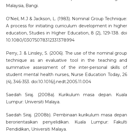
Malaysia, Bangi.
O'Neil, M.J & Jackson, L. (1983). Nominal Group Technique:
A process for initiating curriculum development in higher
education, Studies in Higher Education, 8 (2), 129-138. doi
10.1080/03075078312331378994
Perry, J. & Linsley, S. (2006). The use of the nominal group
technique as an evaluative tool in the teaching and
summative assessment of the inter-personal skills of
student mental health nurses, Nurse Education Today, 26
(4), 346-353. doi:10.1016/j.nedt.2005.11.004
Saedah Siraj. (2008a). Kurikulum masa depan. Kuala
Lumpur: Universiti Malaya.
Saedah Siraj. (2008b). Pembinaan kurikulum masa depan
berorientasikan penyelidikan. Kuala Lumpur: Fakulti
Pendidikan, Universiti Malaya.