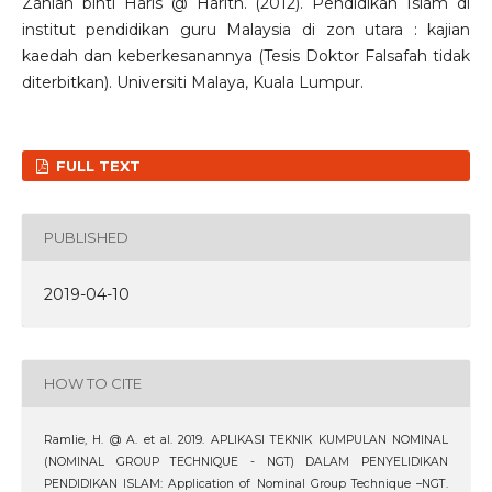
Zahiah binti Haris @ Harith. (2012). Pendidikan Islam di
institut pendidikan guru Malaysia di zon utara : kajian
kaedah dan keberkesanannya (Tesis Doktor Falsafah tidak
diterbitkan). Universiti Malaya, Kuala Lumpur.
FULL TEXT
PUBLISHED
2019-04-10
HOW TO CITE
Ramlie, H. @ A. et al. 2019. APLIKASI TEKNIK KUMPULAN NOMINAL
(NOMINAL GROUP TECHNIQUE - NGT) DALAM PENYELIDIKAN
PENDIDIKAN ISLAM: Application of Nominal Group Technique –NGT.