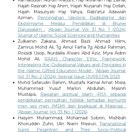
Hajah Rasinah Haji Ahim, Hajah Nurjanah Haji Dollah,
Hajah Masuriyati Haji Yahya, Rabi’atul Adawiah
Azman,
Pencegahan Ideologi Radikalisme dan
Ekstrimisme Melalui Pendidikan di Brunei
Darussalam
,
‘Abqari Journal: Vol. 31 No. 1 (2024):
Journal of Islamic Social Sciences and Humanities
Zulkarnin Zakaria, Ahmad Bazli Ahmad Hilmi,
Zamrus Mohd Ali, Tg Ainul Farha Tg Abdul Rahman,
Rossidi Usop, Nurdalila A'wani Abd Aziz, Myra Aidrin
Mohd Ali,
RAAIS Character Ethic Framework:
Integrating the Civilisational Values and Principles in
the Islamic Gifted Education Model
,
‘Abqari Journal:
Vol. 31 No. 2 (2024): Special Issue IJURECON 2023
Mohd Safarudin Rahim, Mustafa Kamal Amat Misra,
Muhammad Yusuf Marlon Abdullah, Masnih
Mustapa,
Rawatan spiritual Islam (RSI) sebagai
pendekatan pemulihan holistik terhadap komuniti
men sex men (MSM) dan biseksual di Malaysia
,
‘Abqari Journal: Vol. 33 No. 1 (2026)
Hasyim Muhammad, Mohamad Sobirin, Mishbah
Khoiruddin Zuhri, Ulin Niam Masruri,
Transnational
Sunni Pesantren and Their Socio-Political