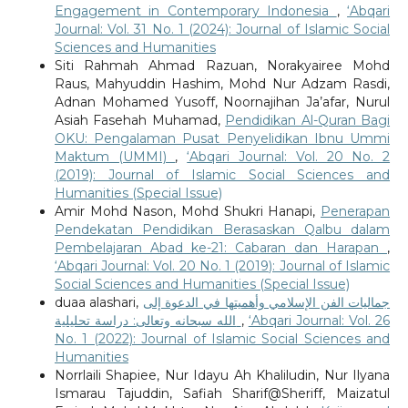
Engagement in Contemporary Indonesia
,
‘Abqari
Journal: Vol. 31 No. 1 (2024): Journal of Islamic Social
Sciences and Humanities
Siti Rahmah Ahmad Razuan, Norakyairee Mohd
Raus, Mahyuddin Hashim, Mohd Nur Adzam Rasdi,
Adnan Mohamed Yusoff, Noornajihan Ja’afar, Nurul
Asiah Fasehah Muhamad,
Pendidikan Al-Quran Bagi
OKU: Pengalaman Pusat Penyelidikan Ibnu Ummi
Maktum (UMMI)
,
‘Abqari Journal: Vol. 20 No. 2
(2019): Journal of Islamic Social Sciences and
Humanities (Special Issue)
Amir Mohd Nason, Mohd Shukri Hanapi,
Penerapan
Pendekatan Pendidikan Berasaskan Qalbu dalam
Pembelajaran Abad ke-21: Cabaran dan Harapan
,
‘Abqari Journal: Vol. 20 No. 1 (2019): Journal of Islamic
Social Sciences and Humanities (Special Issue)
duaa alashari,
جماليات الفن الإسلامي وأهميتها في الدعوة إلى
الله سبحانه وتعالى: دراسة تحليلية
,
‘Abqari Journal: Vol. 26
No. 1 (2022): Journal of Islamic Social Sciences and
Humanities
Norrlaili Shapiee, Nur Idayu Ah Khaliludin, Nur Ilyana
Ismarau Tajuddin, Safiah Sharif@Sheriff, Maizatul