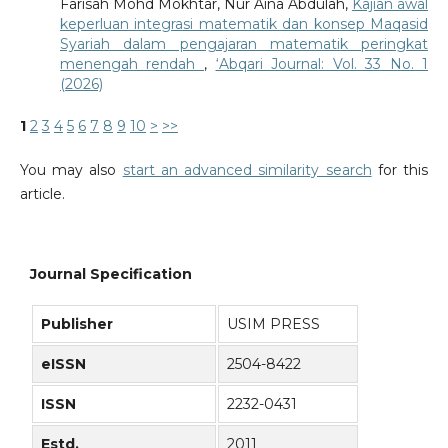
Farisah Mohd Mokhtar, Nur Aina Abdulah,
Kajian awal
keperluan integrasi matematik dan konsep Maqasid
Syariah dalam pengajaran matematik peringkat
menengah rendah
,
‘Abqari Journal: Vol. 33 No. 1
(2026)
1
2
3
4
5
6
7
8
9
10
>
>>
You may also
start an advanced similarity search
for this
article.
Journal Specification
Publisher
USIM PRESS
eISSN
2504-8422
ISSN
2232-0431
Estd.
2011