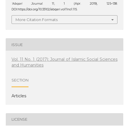
‘Abqari Journal
. 11, 1 (Apr. 2019), 125–138.
DOI:https://doi.org/10.33102/abqari.vol11no1.115.
More Citation Formats
ISSUE
Vol. 11 No. 1 (2017): Journal of Islamic Social Sciences
and Humanities
SECTION
Articles
LICENSE