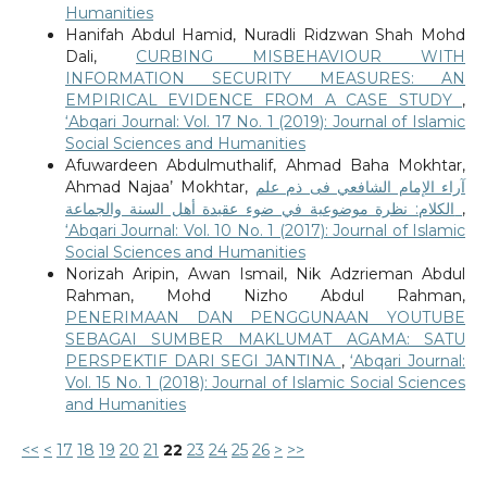
Humanities
Hanifah Abdul Hamid, Nuradli Ridzwan Shah Mohd
Dali,
CURBING MISBEHAVIOUR WITH
INFORMATION SECURITY MEASURES: AN
EMPIRICAL EVIDENCE FROM A CASE STUDY
,
‘Abqari Journal: Vol. 17 No. 1 (2019): Journal of Islamic
Social Sciences and Humanities
Afuwardeen Abdulmuthalif, Ahmad Baha Mokhtar,
Ahmad Najaa’ Mokhtar,
آراء الإمام الشافعي فى ذم علم
الكلام: نظرة موضوعية في ضوء عقيدة أهل السنة والجماعة
,
‘Abqari Journal: Vol. 10 No. 1 (2017): Journal of Islamic
Social Sciences and Humanities
Norizah Aripin, Awan Ismail, Nik Adzrieman Abdul
Rahman, Mohd Nizho Abdul Rahman,
PENERIMAAN DAN PENGGUNAAN YOUTUBE
SEBAGAI SUMBER MAKLUMAT AGAMA: SATU
PERSPEKTIF DARI SEGI JANTINA
,
‘Abqari Journal:
Vol. 15 No. 1 (2018): Journal of Islamic Social Sciences
and Humanities
<<
<
17
18
19
20
21
22
23
24
25
26
>
>>