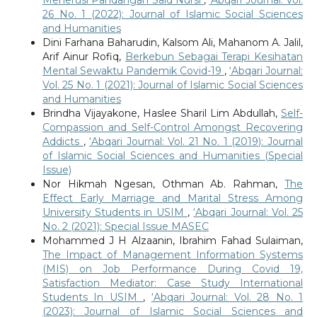
26 No. 1 (2022): Journal of Islamic Social Sciences
and Humanities
Dini Farhana Baharudin, Kalsom Ali, Mahanom A. Jalil,
Arif Ainur Rofiq,
Berkebun Sebagai Terapi Kesihatan
Mental Sewaktu Pandemik Covid-19
,
‘Abqari Journal:
Vol. 25 No. 1 (2021): Journal of Islamic Social Sciences
and Humanities
Brindha Vijayakone, Haslee Sharil Lim Abdullah,
Self-
Compassion and Self-Control Amongst Recovering
Addicts
,
‘Abqari Journal: Vol. 21 No. 1 (2019): Journal
of Islamic Social Sciences and Humanities (Special
Issue)
Nor Hikmah Ngesan, Othman Ab. Rahman,
The
Effect Early Marriage and Marital Stress Among
University Students in USIM
,
‘Abqari Journal: Vol. 25
No. 2 (2021): Special Issue MASEC
Mohammed J H Alzaanin, Ibrahim Fahad Sulaiman,
The Impact of Management Information Systems
(MIS) on Job Performance During Covid 19,
Satisfaction Mediator: Case Study International
Students In USIM
,
‘Abqari Journal: Vol. 28 No. 1
(2023): Journal of Islamic Social Sciences and