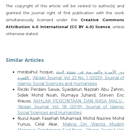
The copyright of this article will be vested to author(s) and
granted the journal right of first publication with the work
simultaneously licensed under the
Creative Commons
Attribution 4.0 International (CC BY 4.0) license
, unless
otherwise stated.
Similar Articles
mesbahul hoque,
دور الأسرة والمدرسة في تنشئة البيئة
اللغوية
,
‘Abqari Journal: Vol. 23 No. 1 (2020): Journal of
Islamic Social Sciences and Humanities
Rezki Perdani Sawai, Syaidatun Nazirah Abu Zahrin,
Sidek Mohd Noah, Rumaya Juharid, Steven Eric
Krauss,
AKHLAK PERCINTAAN DAN RASA MALU
,
‘Abqari Journal: Vol. 18 (2019): Journal of Islamic
Social Sciences and Humanities
Nurul Asiah Fasehah Muhamad, Mohd Nazree Mohd
Yunus, Celal Akar,
Makna Diri Wanita Muslim
Menerusi Pandangan Said Nursi
,
‘Abqari Journal: Vol.