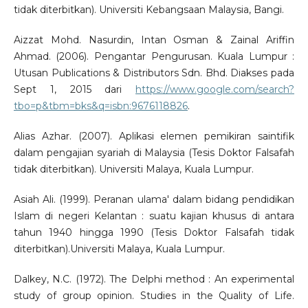
tidak diterbitkan). Universiti Kebangsaan Malaysia, Bangi.
Aizzat Mohd. Nasurdin, Intan Osman & Zainal Ariffin
Ahmad. (2006). Pengantar Pengurusan. Kuala Lumpur :
Utusan Publications & Distributors Sdn. Bhd. Diakses pada
Sept 1, 2015 dari
https://www.google.com/search?
tbo=p&tbm=bks&q=isbn:9676118826
.
Alias Azhar. (2007). Aplikasi elemen pemikiran saintifik
dalam pengajian syariah di Malaysia (Tesis Doktor Falsafah
tidak diterbitkan). Universiti Malaya, Kuala Lumpur.
Asiah Ali. (1999). Peranan ulama' dalam bidang pendidikan
Islam di negeri Kelantan : suatu kajian khusus di antara
tahun 1940 hingga 1990 (Tesis Doktor Falsafah tidak
diterbitkan).Universiti Malaya, Kuala Lumpur.
Dalkey, N.C. (1972). The Delphi method : An experimental
study of group opinion. Studies in the Quality of Life.