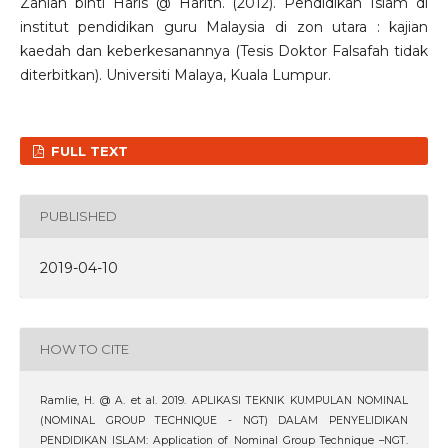
Zahiah binti Haris @ Harith. (2012). Pendidikan Islam di
institut pendidikan guru Malaysia di zon utara : kajian
kaedah dan keberkesanannya (Tesis Doktor Falsafah tidak
diterbitkan). Universiti Malaya, Kuala Lumpur.
FULL TEXT
PUBLISHED
2019-04-10
HOW TO CITE
Ramlie, H. @ A. et al. 2019. APLIKASI TEKNIK KUMPULAN NOMINAL
(NOMINAL GROUP TECHNIQUE - NGT) DALAM PENYELIDIKAN
PENDIDIKAN ISLAM: Application of Nominal Group Technique –NGT.