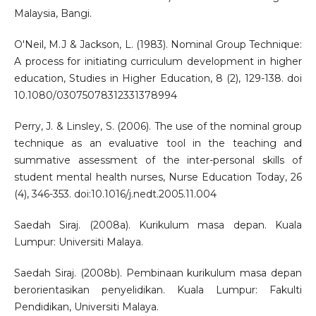
Malaysia, Bangi.
O'Neil, M.J & Jackson, L. (1983). Nominal Group Technique:
A process for initiating curriculum development in higher
education, Studies in Higher Education, 8 (2), 129-138. doi
10.1080/03075078312331378994
Perry, J. & Linsley, S. (2006). The use of the nominal group
technique as an evaluative tool in the teaching and
summative assessment of the inter-personal skills of
student mental health nurses, Nurse Education Today, 26
(4), 346-353. doi:10.1016/j.nedt.2005.11.004
Saedah Siraj. (2008a). Kurikulum masa depan. Kuala
Lumpur: Universiti Malaya.
Saedah Siraj. (2008b). Pembinaan kurikulum masa depan
berorientasikan penyelidikan. Kuala Lumpur: Fakulti
Pendidikan, Universiti Malaya.