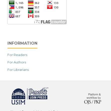
INFORMATION
For Readers
For Authors
For Librarians
خرید vpn