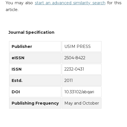
You may also
start an advanced similarity search
for this
article.
Journal Specification
Publisher
USIM PRESS
eISSN
2504-8422
ISSN
2232-0431
Estd.
2011
DOI
10.33102/abqari
Publishing Frequency
May and October