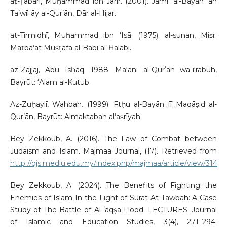
aṭ-Ṭabarī, Muḥammad ibn Jarīr. (2001). Jāmiʻ al-Bayān ʻan
Taʼwīl āy al-Qurʼān, Dār al-Hijar.
at-Tirmidhī, Muḥammad ibn ʻĪsā. (1975). al-sunan, Miṣr:
Maṭbaʻat Muṣṭafā al-Bābī al-Ḥalabī.
az-Zajjāj, Abū Isḥāq. 1988. Maʻānī al-Qurʼān wa-iʻrābuh,
Bayrūt: ʻĀlam al-Kutub.
Az-Zuḥaylī, Wahbah. (1999). Ftḥu al-Bayān fī Maqāṣid al-
Qurʼān, Bayrūt: Almaktabah alʻaṣrīyah.
Bey Zekkoub, A. (2016). The Law of Combat between
Judaism and Islam. Majmaa Journal, (17). Retrieved from
http://ojs.mediu.edu.my/index.php/majmaa/article/view/314
Bey Zekkoub, A. (2024). The Benefits of Fighting the
Enemies of Islam In the Light of Surat At-Tawbah: A Case
Study of The Battle of Al-ʼaqṣā Flood. LECTURES: Journal
of Islamic and Education Studies, 3(4), 271–294.