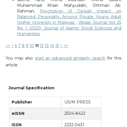
Muhammad Khairi Mahyuddin, Othman Ab.
Rahman,
Psychology of Da’wah Impact on
Balanced Personality Among Private Young Adult
Higher University in Malaysia
,
‘Abqari Journal: Vol. 25
No. 1 (2021): Journal of Islamic Social Sciences and
Humanities
<<
<
6
7
8
9
10
11
12
13
14
15
>
>>
You may also
start an advanced similarity search
for this
article.
Journal Specification
Publisher
USIM PRESS
eISSN
2504-8422
ISSN
2232-0431