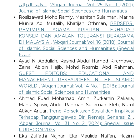
حامد الغزالي
,
‘Abqari Journal: Vol. 25 No. 1 (2021):
Journal of Islamic Social Sciences and Humanities
Roslizawati Mohd Ramly, Mashitah Sulaiman, Marina
Munira Ab. Mutalib, Khatijah Othman,
PERSEPSI
PEMIMPIN AGAMA KRISTIAN TERHADAP
KONSEP DAN AMALAN TOLERANSI BERAGAMA
DI MALAYSIA
,
‘Abqari Journal: Vol. 16 (2018): Journal
of Islamic Social Sciences and Humanities (Special
Issue)
Ayad N. Abdullah, Rashid Abdul Hamed Kirembwe,
Zainal Abidin Hajib, Mohd Rosmizi Abd Rahman,
GUEST EDITORS: EDUCATIONAL AND
MANAGEMENT’ RESEARCHES IN THE ISLAMIC
WORLD
,
‘Abqari Journal: Vol. 14 No. 1 (2018): Journal
of Islamic Social Sciences and Humanities
Ahmad Fuad Mohamad Amin, Zurkarnin Zakaria,
Mahiz Spawi, Abdel Rahman Sulieman Isleh, Nurul
Atikah Anuar,
Trend Persekitaran Sosial dan Implikasi
Terhadap Tanggungjawab Diri Remaja Generasi Z
,
‘Abqari Journal: Vol. 31 No. 2 (2024): Special Issue
IJURECON 2023
Eka Zulfathi Najhan Eka Maulida Naf’an, Hazim