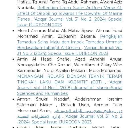
Hafizu, Tg Ainul Farha Tg Abdul Rahman, A’wani Aziz
Nurdalila,
Reflection From Surah Ar-Rum Verse 41:
Effect Of Oil Spilling Towards The Downfall Of Marine
Fishes
,
‘Abqari Journal: Vol. 31 No. 2 (2024): Special
Issue IJURECON 2023
Mohd Zamrus Mohd Ali, Mahiz Spawi, Ahmad Fuad
Mohamad Amin, Zulkarnin Zakaria,
Pengkajian
Tamadun Sains Maju dan Impak Terhadap Ummah
Berdasarkan Tabaqat Al-Umam
,
‘Abqari Journal: Vol.
31 No. 2 (2024): Special Issue IJURECON 2023
Amin Al Haadi Shafie, Azad Athahiri Anuar,
Norsayyidatina Che Rozudi, Wan Ahmad Zakry Wan
Kamaruddin, Nurul Ashikin Miskam, Musa Mohamad,
MENANGANI RELAPS DENGAN TEKNIK TERAPI
TINGKAH LAKU DAN KOGNITIF (CBT)
,
‘Abqari
Journal: Vol. 13 No. 1 (2018): Journal of Islamic Social
Sciences and Humanities
Amran Shukri Naddaf, Abdelrahman Ibrahim
Suleiman Islaieh , Rossidi Usop, Ahmad Fuad
Mohamad Amin,
دور برنامج تحدي دبي للياقة البدنية في
إدارة الاضطرابات النفسية
,
‘Abqari Journal: Vol. 31 No. 2
(2024): Special Issue IJURECON 2023
saleha Idris, Mohd Rushdan Mohd Jailani,