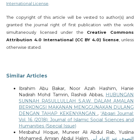
International License
.
The copyright of this article will be vested to author(s) and
granted the journal right of first publication with the work
simultaneously licensed under the
Creative Commons
Attribution 4.0 International (CC BY 4.0) license
, unless
otherwise stated.
Similar Articles
Ibrahim Abu Bakar, Noor Azah Hashim, Hanie
Nadirah Mohd Tamrin, Rashidi Abbas,
HUBUNGAN
SUNNAH RASULLULLAH S.A.W. DALAM AMALAN
BERKONGSI MAKANAN MENGGUNAKAN DULANG
DENGAN TAHAP KEKENYANGAN
,
‘Abqari Journal:
Vol. 16 (2018): Journal of Islamic Social Sciences and
Humanities (Special Issue)
Mesbahul Hoque, Muneer Ali Abdul Rab, Yuslina
Mohamed, Amran Abdul Halim,
التصوف عند الإمام أبي