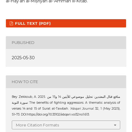
al-Hayʼah al-Miṣrīyah al-ʻĀmmah lil-Kitāb.
FULL TEXT (PDF)
PUBLISHED
2025-05-30
HOW TO CITE
Bey Zekkoub, A. 2025. منافع قتال المعتدين: تحليل موضوعي للآيتين 14 و15 من
سورة التوبة: The benefits of fighting aggressors: A thematic analysis of
verses 14 and 15 of Surat at-Tawbah.
‘Abqari Journal
. 32, 1 (May 2025),
51–73. DOI:https://doi.org/10.33102/abqari.vol32no1.613.
More Citation Formats