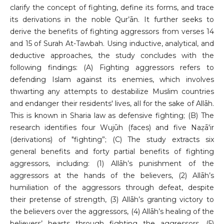
clarify the concept of fighting, define its forms, and trace
its derivations in the noble Qur’ān. It further seeks to
derive the benefits of fighting aggressors from verses 14
and 15 of Surah At-Tawbah. Using inductive, analytical, and
deductive approaches, the study concludes with the
following findings: (A) Fighting aggressors refers to
defending Islam against its enemies, which involves
thwarting any attempts to destabilize Muslim countries
and endanger their residents' lives, all for the sake of Allāh.
This is known in Sharia law as defensive fighting; (B) The
research identifies four Wujūh (faces) and five Naẓā'ir
(derivations) of "fighting”; (C) The study extracts six
general benefits and forty partial benefits of fighting
aggressors, including: (1) Allāh’s punishment of the
aggressors at the hands of the believers, (2) Allāh’s
humiliation of the aggressors through defeat, despite
their pretense of strength, (3) Allāh’s granting victory to
the believers over the aggressors, (4) Allāh’s healing of the
believers’ hearts through fighting the aggressors, (5)