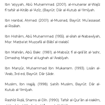
Ibn ʻaṭiyyah, Abū Muḥammad. (2001). al-muḥarrar al-Wajīz
fī tafsīr al-Kitāb al-ʻAzīz, (Bayrūt: Dār al-Kutub al-ʻIlmīyah.
Ibn Ḥanbal, Aḥmad. (2001). al-Musnad, Bayrūt: Muʼassasat
al-Risālah.
Ibn Hishām, Abū Muḥammad. (1955). al-sīrah al-Nabawīyah,
Miṣr: Maṭbaʻat Muṣṭafā al-Bābī al-Ḥalabī.
Ibn Mahrān, Abū Bakr. (1981). al-Mabsūṭ fī al-qirāʼāt al-ʻashr,
Dimashq: Majmaʻ al-lughah al-ʻArabīyah.
Ibn Manẓūr, Muḥammad Ibn Mukarram. (1993). Lisān al-
ʻArab, 3rd ed, Bayrūt: Dār Ṣādir.
Muslim, Ibn Ḥajjāj. (1998). Ṣaḥīḥ Muslim, Bayrūt: Dār al-
Kutub al-ʻIlmīyah.
Rashīd Riḍā, Shams al-Dīn. (1990). Tafsīr al-Qurʼān al-Ḥakīm,