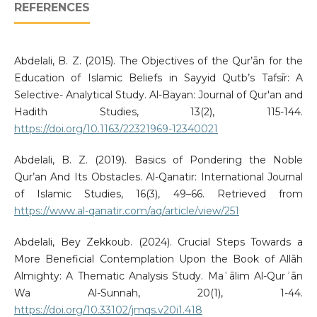
REFERENCES
Abdelali, B. Z. (2015). The Objectives of the Qur’ān for the
Education of Islamic Beliefs in Sayyid Qutb’s Tafsīr: A
Selective- Analytical Study. Al-Bayan: Journal of Qur'an and
Hadith Studies, 13(2), 115-144.
https://doi.org/10.1163/22321969-12340021
Abdelali, B. Z. (2019). Basics of Pondering the Noble
Qur’an And Its Obstacles. Al-Qanatir: International Journal
of Islamic Studies, 16(3), 49–66. Retrieved from
https://www.al-qanatir.com/aq/article/view/251
Abdelali, Bey Zekkoub. (2024). Crucial Steps Towards a
More Beneficial Contemplation Upon the Book of Allāh
Almighty: A Thematic Analysis Study. Maʿālim Al-Qurʾān
Wa Al-Sunnah, 20(1), 1-44.
https://doi.org/10.33102/jmqs.v20i1.418