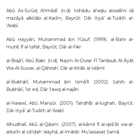
Abū As-Suʻūd, Alʻimādī. (n.d). Irshādu alʻaqlu alssalīmi ilā
mazāyā alkitābi al-Karīm, Bayrūt: Dār Iḥyāʼ al-Turāth al-
ʻArabī.
Abū Ḥayyān, Muḥammad ibn Yūsuf. (1999). al-Baḥr al-
muḥīṭ fī al-tafsīr, Bayrūt: Dār al-Fikr.
al-Biqāʻī, Abū Bakr. (n.d). Naẓm Al-Durar Fī Tanāsub Al-Āyāt
Wa-Al-Suwar, al-Qāhirah: Dār al-Kitāb al-Islāmī.
al-Bukhārī, Muḥammad ibn Ismāʻīl. (2002). Ṣaḥīḥ al-
Bukhārī, 1st ed, Dār Ṭawq al-najāh.
al-Harawī, Abū Manṣūr. (2001). Tahdhīb al-lughah, Bayrūt:
Dār Iḥyāʼ al-Turāth al-ʻArabī.
Alhudhalī, Abū al-Qāsim. (2007). al-kāmil fī al-qirāʼāt wa-al-
arbaʻīn al-zāʼidah ʻalayhā, al-Imārāt: Muʼassasat Samā.