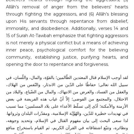
Allāh’s removal of anger from the believers’ hearts
through fighting the aggressors, and (6) Allāh’s blessing
upon His servants through repentance from disbelief,
immorality, and disobedience. Additionally, verses 14 and
15 of Surah At-Tawbah emphasize that fighting aggressors
is not merely a physical conflict but a means of achieving
inner peace, psychological comfort for the believing
community, establishing justice, purifying hearts, and
opening the door to repentance and forgiveness.
لقد أوجب الإسلام قتال المعتدين الظّالمين؛ بالقوّة، والمال، واللّسان، في
سبيل الله تعالى؛ حفاظًا على الدّين من الاندثار، والنّفس من الهلاك،
والعقل من الفساد، والعرض من الانتهاك، والمال من الضّياع، والبلاد من
الاحتلال، والمجتمع من الفوضى؛ إلاّ أنّ غياب هذه الفريضة في بعض
الأزمنة والأمكنة؛ أدّى إلى تسلّط الأعداء على بلاد المسلمين؛ مما تسبب
في تهديدات خطيرة للدّين، والهُوِّيّة الإسلامية، ومقدّرات البلدان وثرواتها.
لذا سعى البحث إلى بيان مفهوم القتال في الإسلام، وتحديد وجوهه،
ونظائره، وتتبّع اشتقاقاته في القرآن الكريم، ثم القيام باستخراج منافع