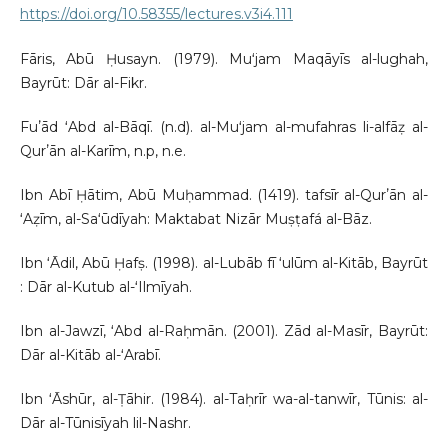
https://doi.org/10.58355/lectures.v3i4.111
Fāris, Abū Ḥusayn. (1979). Muʻjam Maqāyīs al-lughah,
Bayrūt: Dār al-Fikr.
Fuʼād ʻAbd al-Bāqī. (n.d). al-Muʻjam al-mufahras li-alfāẓ al-
Qurʼān al-Karīm, n.p, n.e.
Ibn Abī Ḥātim, Abū Muḥammad. (1419). tafsīr al-Qurʼān al-
ʻAẓīm, al-Saʻūdīyah: Maktabat Nizār Muṣṭafá al-Bāz.
Ibn ʻĀdil, Abū Ḥafṣ. (1998). al-Lubāb fī ʻulūm al-Kitāb, Bayrūt
: Dār al-Kutub al-ʻIlmīyah.
Ibn al-Jawzī, ʻAbd al-Raḥmān. (2001). Zād al-Masīr, Bayrūt:
Dār al-Kitāb al-ʻArabī.
Ibn ʻĀshūr, al-Ṭāhir. (1984). al-Taḥrīr wa-al-tanwīr, Tūnis: al-
Dār al-Tūnisīyah lil-Nashr.