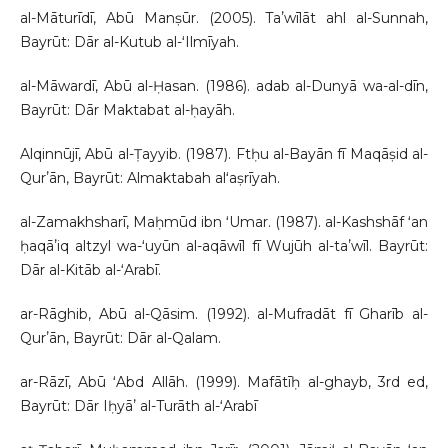
al-Māturīdī, Abū Manṣūr. (2005). Taʼwīlāt ahl al-Sunnah,
Bayrūt: Dār al-Kutub al-ʻIlmīyah.
al-Māwardī, Abū al-Ḥasan. (1986). adab al-Dunyā wa-al-dīn,
Bayrūt: Dār Maktabat al-ḥayāh.
Alqinnūjī, Abū al-Ṭayyib. (1987). Ftḥu al-Bayān fī Maqāṣid al-
Qurʼān, Bayrūt: Almaktabah alʻaṣrīyah.
al-Zamakhsharī, Maḥmūd ibn ʻUmar. (1987). al-Kashshāf ʻan
ḥaqāʼiq altzyl wa-ʻuyūn al-aqāwīl fī Wujūh al-taʼwīl. Bayrūt:
Dār al-Kitāb al-ʻArabī.
ar-Rāghib, Abū al-Qāsim. (1992). al-Mufradāt fī Gharīb al-
Qurʼān, Bayrūt: Dār al-Qalam.
ar-Rāzī, Abū ʻAbd Allāh. (1999). Mafātīḥ al-ghayb, 3rd ed,
Bayrūt: Dār Iḥyāʼ al-Turāth al-ʻArabī