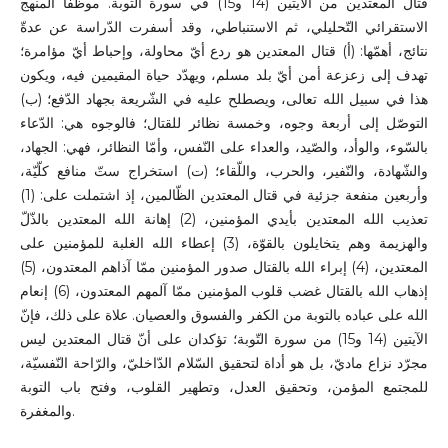
قتال المعتدين من الآيتين (14 و15) في سورة التوبة. موظّفًا المنهج
الاستقرائي التّحليلي، ثم الاستنباطي، وقد أسفرت الدّراسة عن عدةّ
نتائج، أهمّها: (أ) قتال المعتدين هو ردع أيّ محاولة، وإحباط أيّ مؤامرة؛
تهدف إلى زعزعة أمن أيّ بلد مسلم، ويهدّد حياة المقيمين فيه، ويكون
هذا في سبيل الله تعالى، ويصطلح عليه في الشّريعة بجهاد الدّفع؛ (ب)
التوصّل إلى أربعة وجوه، وخمسة نظائر للقتال؛ فالوجوه هي: الدّعاء
بالسّوء، والوأد، والصّيد، والعداء على النّفس، وأمّا النظائر، فهي: الجهاد،
والشّهادة، والنّفير، والحرب، واللّقاء؛ (ت) استخراج ستّ منافع كلّيّة،
وأربعين منفعة جزئية في قتال المعتدين الظّالمين، إذ اشتملت على: (1)
تعذيب الله المعتدين بأيدي المؤمنين، (2) إهانة الله المعتدين بالذّلّ
والهزيمة وهم يتخايلون بالقوّة، (3) إعطاء الله الغلبة للمؤمنين على
المعتدين، (4) إبراء الله بالقتال صدور المؤمنين ممّا آذاهم المعتدون، (5)
إذهاب الله بالقتال غضب قلوب المؤمنين ممّا آلمهم المعتدون، (6) إنعام
الله على عباده بالتوبة من الكفر والفسوق والعصيان. علاة على ذلك، فإنّ
الآيتين (14 و15) من سورة التّوبة؛ تؤكدان على أنّ قتال المعتدين ليس
مجرّد نزاع ماديّ، بل هو أداة لتحقيق السّلام الدّاخليّ، والرّاحة النّفسيّة،
للمجتمع المؤمن، وتحقيق العدل، وتطهير القلوب، وفتح باب التوبة
والمغفرة.