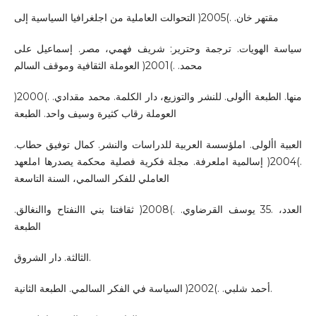
مقتهر خان. .)2005( التحوالت العاملية من اجلغرافيا السياسية إلى
سياسة الهويات. ترجمة وحترير: شريف فهمي، مصر. إسماعيل على
محمد. .)2001( العوملة الثقافية وموقف السالم
منها. الطبعة األولى. للنشر والتوزيع، دار الكلمة. محمد مقدادي. .)2000(
العوملة رقاب كثيرة وسيف واحد. الطبعة
العبية األولى. املؤسسة العربية للدراسات والنشر. كمال توفيق حطاب.
.)2004( إسالمية املعرفة. مجلة فكرية فصلية محكمة يصدرها املعهد
العاملي للفكر السالمي، السنة التاسعة
العدد، .35 يوسف القرضاوي. .)2008( ثقافتنا بني االنفتاح واالنغالق.
الطبعة
الثالثة. دار الشروق.
أحمد شلبي. .)2002( السياسة في الفكر السالمي. الطبعة الثانية.