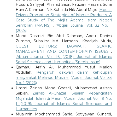
Hussin, Safiyyah Ahmad Sabri, Fauziah Hassan, Suria
Hani A Rahman, Nik Suhaida Nik Abdul Majid,
Media-
Driven Promotion Strategies of Islamic Products: A
Case Study of The Majlis Agama Islam Negeri
Sembilan (MAINS)
,
‘Abqari Journal: Vol. 32 No. 1
(2025)
Mohd Rosmizi Bin Abd Rahman, Abdul Rahim
Zumrah, Suhailiza Md. Hamdani, Khadijah Muda,
GUEST EDITORS: DAKWAH, ISLAMIC
MANAGEMENT AND CONTEMPORARY ISSUES
,
‘Abqari Journal: Vol. 16 (2018): Journal of Islamic
Social Sciences and Humanities (Special Issue)
Qamarul Arifin Ali, Muhammad Yusuf Marlon
Abdullah,
Pengaruh dakwah dalam kehidupan
masyarakat Melanau Muslim
,
‘Abqari Journal: Vol. 33
No. 1 (2026)
Ummi Zainab Mohd Ghazali, Muhammad Azizan
Sabjan,
Zainab Al-Ghazali: Sejarah Kebangkitan
Mujahidah Islam di Mesir
,
‘Abqari Journal: Vol. 19 No.
1 (2019): Journal of Islamic Social Sciences and
Humanities
Mualimin Mochammad Sahid, Setiyawan Gunardi,