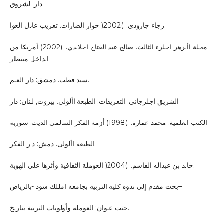
دار الشروق.
رجاء جارودي. .)2002( حوار الضارات. تعريب عادل العوا.
مجلة األزهر اجلزء الثالث. صالح عبد الفتاح اخلالدي. .)2002( أمريكا من
الداخل مبنظار
سيد قطب. دمشق: دار العلم.
الشريق اجلرجاني .التعريفات. الطبعة األولى. بيروت, لبنان: دار
الكتب العلمية. محمد عمارة. .)1998( أزمة الفكر السالمي الديث. سورية
الطبعة األولى. دمش: دار الفكر.
خالد بن عبداله القاسم. .)2004( العوملة الثقافية وأثرها على الهوية.
بحث مقدم إلى ندوة كلية التربية بجامعة امللك سود -بالرياض–
حتت عنوان: العوملة وأولويات التربية بتاريخ.