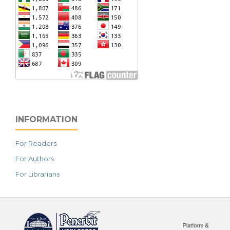
INFORMATION
For Readers
For Authors
For Librarians
خرید vpn