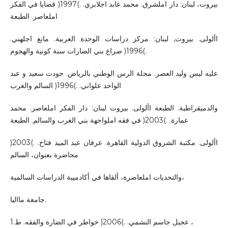
بيروت، لبنان: دار املشرق. محمد عابد اجلابري. .)1997( قضايا في الفكر
املعاصر. الطبعة
األولى. بيروت, لبنان: مركز دراسات الوحدة العربية. مانع اجلهني.
.)1996( صراع بني الضارات سنة كونية والهجوم
عليه ليس وليد العصر. مجلة الرس الوطني بالرياض. جودت سعيد و عبد
الواحد علواني. .)1996( السالم والغرب
والدميقراطية. الطبعة األولى. بيروت لبنان: دار الفكر املعاصر. محمد
عمارة. .)2003( في فقه املواجهة بني الغرب والسالم. الطبعة
األولى. مكتبة الشروق الدولية القاهرة. عرفان عبد الميد فتاح. .)2003(
محاضرة بعنوان، السالم
والتحديات املعاصرة، ألقاها في أكادميية الدراسات السالمية،
جامعة مااليا.
عجيل جاسم النشمي. .)2006( خواطر في الضارة والفقه. ط.1 ،