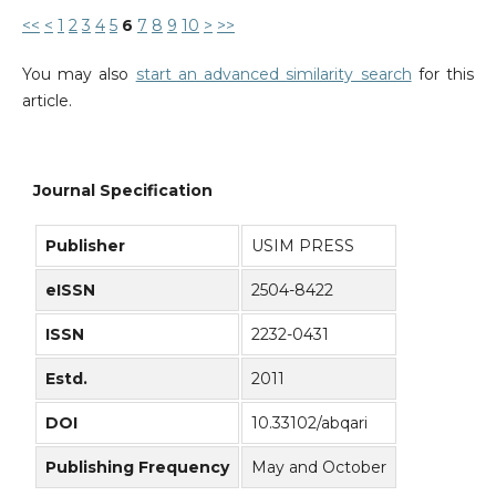
<<
<
1
2
3
4
5
6
7
8
9
10
>
>>
You may also
start an advanced similarity search
for this
article.
Journal Specification
Publisher
USIM PRESS
eISSN
2504-8422
ISSN
2232-0431
Estd.
2011
DOI
10.33102/abqari
Publishing Frequency
May and October