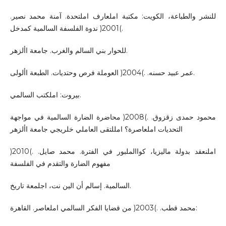
للنشر والطباعة، الكويت: مكتبة املعارف املتحدة. آمنة محمد نصير.
.)2001( ندوة الفلسفة السالمية كمدخل
للحوار بني السالم والغرب. جامعة األزهر.
عمر عبيد حسنه. .)2004( العوملة فرص وحتديات. الطبعة األولى.
بيروت: املكتب السالمي.
محمود حمدى زقزوق. .)2008( محاضرة الضارة السالمية في مواجهة
التحديات املعاصرة؟ امللتقى العاملي خلريجي جامعة األزهر
املنعقد بدولة ماليزيا، كواالملبور في الفترة. محمد صايل. .)2010(
مفهوم الضارة والتقدم في الفلسفة
السالمية. إسالم أن الين نت، اجلمعة تاريخ.
محمد قطب. .)2003( من قضايا الفكر السالمي املعاصر. القاهرة: