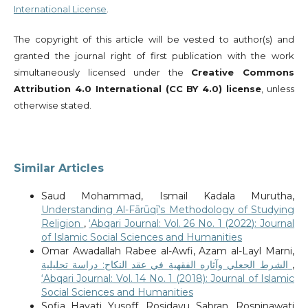
International License
.
The copyright of this article will be vested to author(s) and
granted the journal right of first publication with the work
simultaneously licensed under the
Creative Commons
Attribution 4.0 International (CC BY 4.0) license
, unless
otherwise stated.
Similar Articles
Saud Mohammad, Ismail Kadala Murutha,
Understanding Al-Fārūqī’s Methodology of Studying
Religion
,
‘Abqari Journal: Vol. 26 No. 1 (2022): Journal
of Islamic Social Sciences and Humanities
Omar Awadallah Rabee al-Awfi, Azam al-Layl Marni,
الشرط الجعلي وآثاره الفقهية في عقد النكاح: دراسة تحليلية
,
‘Abqari Journal: Vol. 14 No. 1 (2018): Journal of Islamic
Social Sciences and Humanities
Sofia Hayati Yusoff, Rosidayu Sabran, Rosninawati