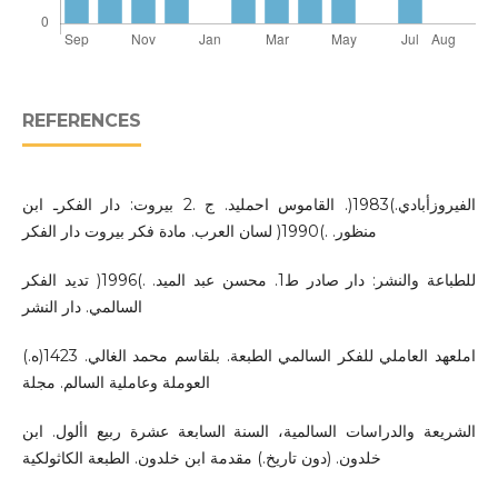
REFERENCES
الفيروزأبادي.)1983(. القاموس احمليد. ج .2 بيروت: دار الفكرـ ابن
منظور. .)1990( لسان العرب. مادة فكر بيروت دار الفكر
للطباعة والنشر: دار صادر ط1. محسن عبد الميد. .)1996( تديد الفكر
السالمي. دار النشر
املعهد العاملي للفكر السالمي الطبعة. بلقاسم محمد الغالي. 1423(ه.)
العوملة وعاملية السالم. مجلة
الشريعة والدراسات السالمية، السنة السابعة عشرة ربيع األول. ابن
خلدون. (دون تاريخ.) مقدمة ابن خلدون. الطبعة الكاثولكية