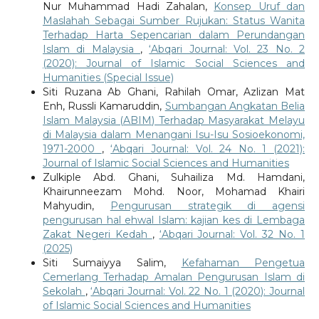
Nur Muhammad Hadi Zahalan,
Konsep Uruf dan
Maslahah Sebagai Sumber Rujukan: Status Wanita
Terhadap Harta Sepencarian dalam Perundangan
Islam di Malaysia
,
‘Abqari Journal: Vol. 23 No. 2
(2020): Journal of Islamic Social Sciences and
Humanities (Special Issue)
Siti Ruzana Ab Ghani, Rahilah Omar, Azlizan Mat
Enh, Russli Kamaruddin,
Sumbangan Angkatan Belia
Islam Malaysia (ABIM) Terhadap Masyarakat Melayu
di Malaysia dalam Menangani Isu-Isu Sosioekonomi,
1971-2000
,
‘Abqari Journal: Vol. 24 No. 1 (2021):
Journal of Islamic Social Sciences and Humanities
Zulkiple Abd. Ghani, Suhailiza Md. Hamdani,
Khairunneezam Mohd. Noor, Mohamad Khairi
Mahyudin,
Pengurusan strategik di agensi
pengurusan hal ehwal Islam: kajian kes di Lembaga
Zakat Negeri Kedah
,
‘Abqari Journal: Vol. 32 No. 1
(2025)
Siti Sumaiyya Salim,
Kefahaman Pengetua
Cemerlang Terhadap Amalan Pengurusan Islam di
Sekolah
,
‘Abqari Journal: Vol. 22 No. 1 (2020): Journal
of Islamic Social Sciences and Humanities