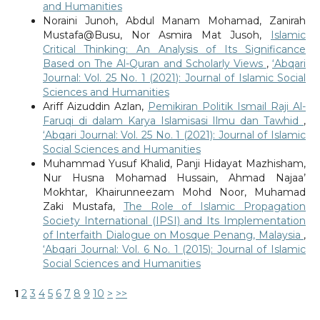
and Humanities
Noraini Junoh, Abdul Manam Mohamad, Zanirah
Mustafa@Busu, Nor Asmira Mat Jusoh,
Islamic
Critical Thinking: An Analysis of Its Significance
Based on The Al-Quran and Scholarly Views
,
‘Abqari
Journal: Vol. 25 No. 1 (2021): Journal of Islamic Social
Sciences and Humanities
Ariff Aizuddin Azlan,
Pemikiran Politik Ismail Raji Al-
Faruqi di dalam Karya Islamisasi Ilmu dan Tawhid
,
‘Abqari Journal: Vol. 25 No. 1 (2021): Journal of Islamic
Social Sciences and Humanities
Muhammad Yusuf Khalid, Panji Hidayat Mazhisham,
Nur Husna Mohamad Hussain, Ahmad Najaa’
Mokhtar, Khairunneezam Mohd Noor, Muhamad
Zaki Mustafa,
The Role of Islamic Propagation
Society International (IPSI) and Its Implementation
of Interfaith Dialogue on Mosque Penang, Malaysia
,
‘Abqari Journal: Vol. 6 No. 1 (2015): Journal of Islamic
Social Sciences and Humanities
1
2
3
4
5
6
7
8
9
10
>
>>