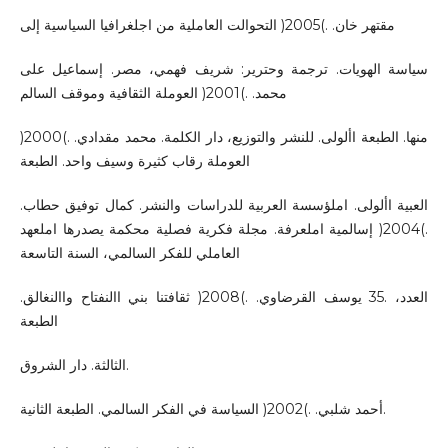
مقتهر خان. .)2005( التحوالت العاملية من اجلغرافيا السياسية إلى
سياسة الهويات. ترجمة وحترير: شريف فهمي، مصر. إسماعيل على
محمد. .)2001( العوملة الثقافية وموقف السالم
منها. الطبعة األولى. للنشر والتوزيع، دار الكلمة. محمد مقدادي. .)2000(
العوملة رقاب كثيرة وسيف واحد. الطبعة
العبية األولى. املؤسسة العربية للدراسات والنشر. كمال توفيق حطاب.
.)2004( إسالمية املعرفة. مجلة فكرية فصلية محكمة يصدرها املعهد
العاملي للفكر السالمي، السنة التاسعة
العدد، .35 يوسف القرضاوي. .)2008( ثقافتنا بني االنفتاح واالنغالق.
الطبعة
الثالثة. دار الشروق.
أحمد شلبي. .)2002( السياسة في الفكر السالمي. الطبعة الثانية.