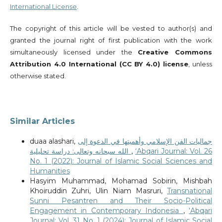
International License
.
The copyright of this article will be vested to author(s) and
granted the journal right of first publication with the work
simultaneously licensed under the
Creative Commons
Attribution 4.0 International (CC BY 4.0) license
, unless
otherwise stated.
Similar Articles
duaa alashari,
جماليات الفن الإسلامي وأهميتها في الدعوة إلى
الله سبحانه وتعالى: دراسة تحليلية
,
‘Abqari Journal: Vol. 26
No. 1 (2022): Journal of Islamic Social Sciences and
Humanities
Hasyim Muhammad, Mohamad Sobirin, Mishbah
Khoiruddin Zuhri, Ulin Niam Masruri,
Transnational
Sunni Pesantren and Their Socio-Political
Engagement in Contemporary Indonesia
,
‘Abqari
Journal: Vol. 31 No. 1 (2024): Journal of Islamic Social