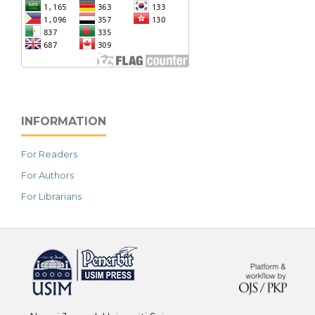
INFORMATION
For Readers
For Authors
For Librarians
خرید vpn