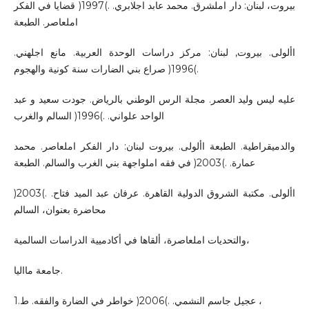
بيروت، لبنان: دار املشرق. محمد عابد اجلابري. .)1997( قضايا في الفكر
املعاصر. الطبعة
األولى. بيروت, لبنان: مركز دراسات الوحدة العربية. مانع اجلهني.
.)1996( صراع بني الضارات سنة كونية والهجوم
عليه ليس وليد العصر. مجلة الرس الوطني بالرياض. جودت سعيد و عبد
الواحد علواني. .)1996( السالم والغرب
والدميقراطية. الطبعة األولى. بيروت لبنان: دار الفكر املعاصر. محمد
عمارة. .)2003( في فقه املواجهة بني الغرب والسالم. الطبعة
األولى. مكتبة الشروق الدولية القاهرة. عرفان عبد الميد فتاح. .)2003(
محاضرة بعنوان، السالم
والتحديات املعاصرة، ألقاها في أكادميية الدراسات السالمية،
جامعة مااليا.
عجيل جاسم النشمي. .)2006( خواطر في الضارة والفقه. ط.1 ،