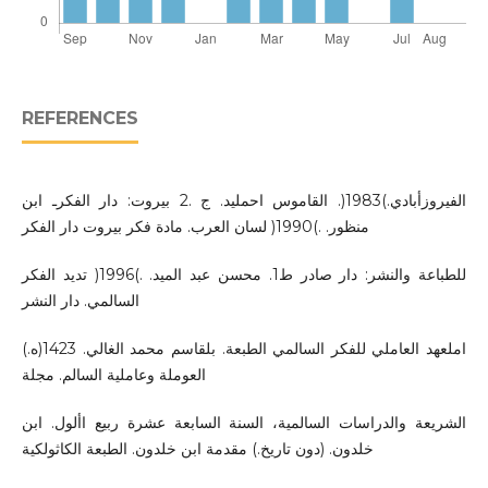
REFERENCES
الفيروزأبادي.)1983(. القاموس احمليد. ج .2 بيروت: دار الفكرـ ابن
منظور. .)1990( لسان العرب. مادة فكر بيروت دار الفكر
للطباعة والنشر: دار صادر ط1. محسن عبد الميد. .)1996( تديد الفكر
السالمي. دار النشر
املعهد العاملي للفكر السالمي الطبعة. بلقاسم محمد الغالي. 1423(ه.)
العوملة وعاملية السالم. مجلة
الشريعة والدراسات السالمية، السنة السابعة عشرة ربيع األول. ابن
خلدون. (دون تاريخ.) مقدمة ابن خلدون. الطبعة الكاثولكية