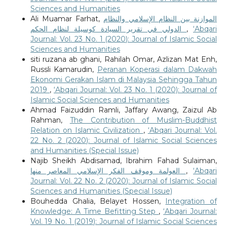
Sciences and Humanities
Ali Muamar Farhat,
الموازنة بين النظام الإسلامي والنظام
الدولي في تقرير السيادة كوسيلة لنظام الحكم
,
‘Abqari
Journal: Vol. 23 No. 1 (2020): Journal of Islamic Social
Sciences and Humanities
siti ruzana ab ghani, Rahilah Omar, Azlizan Mat Enh,
Russli Kamarudin,
Peranan Koperasi dalam Dakwah
Ekonomi Gerakan Islam di Malaysia Sehingga Tahun
2019
,
‘Abqari Journal: Vol. 23 No. 1 (2020): Journal of
Islamic Social Sciences and Humanities
Ahmad Faizuddin Ramli, Jaffary Awang, Zaizul Ab
Rahman,
The Contribution of Muslim-Buddhist
Relation on Islamic Civilization
,
‘Abqari Journal: Vol.
22 No. 2 (2020): Journal of Islamic Social Sciences
and Humanities (Special Issue)
Najib Sheikh Abdisamad, Ibrahim Fahad Sulaiman,
العولمة وموقف الفكر الإسلامي المعاصر منها
,
‘Abqari
Journal: Vol. 22 No. 2 (2020): Journal of Islamic Social
Sciences and Humanities (Special Issue)
Bouhedda Ghalia, Belayet Hossen,
Integration of
Knowledge: A Time Befitting Step
,
‘Abqari Journal:
Vol. 19 No. 1 (2019): Journal of Islamic Social Sciences