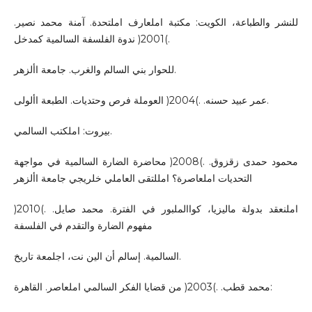
للنشر والطباعة، الكويت: مكتبة املعارف املتحدة. آمنة محمد نصير.
.)2001( ندوة الفلسفة السالمية كمدخل
للحوار بني السالم والغرب. جامعة األزهر.
عمر عبيد حسنه. .)2004( العوملة فرص وحتديات. الطبعة األولى.
بيروت: املكتب السالمي.
محمود حمدى زقزوق. .)2008( محاضرة الضارة السالمية في مواجهة
التحديات املعاصرة؟ امللتقى العاملي خلريجي جامعة األزهر
املنعقد بدولة ماليزيا، كواالملبور في الفترة. محمد صايل. .)2010(
مفهوم الضارة والتقدم في الفلسفة
السالمية. إسالم أن الين نت، اجلمعة تاريخ.
محمد قطب. .)2003( من قضايا الفكر السالمي املعاصر. القاهرة: