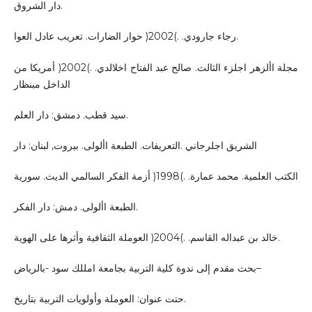
دار الشروق.
رجاء جارودي. .)2002( حوار الضارات. تعريب عادل العوا.
مجلة األزهر اجلزء الثالث. صالح عبد الفتاح اخلالدي. .)2002( أمريكا من
الداخل مبنظار
سيد قطب. دمشق: دار العلم.
الشريق اجلرجاني .التعريفات. الطبعة األولى. بيروت, لبنان: دار
الكتب العلمية. محمد عمارة. .)1998( أزمة الفكر السالمي الديث. سورية
الطبعة األولى. دمش: دار الفكر.
خالد بن عبداله القاسم. .)2004( العوملة الثقافية وأثرها على الهوية.
بحث مقدم إلى ندوة كلية التربية بجامعة امللك سود -بالرياض–
حتت عنوان: العوملة وأولويات التربية بتاريخ.