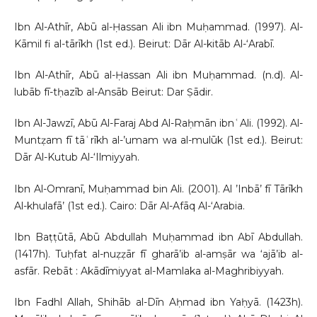
Ibn Al-Athīr, Abū al-Ḥassan Ali ibn Muḥammad. (1997). Al-
Kāmil fi al-tārīkh (1st ed.). Beirut: Dār Al-kitāb Al-‘Arabī.
Ibn Al-Athīr, Abū al-Ḥassan Ali ibn Muḥammad. (n.d). Al-
lubāb fī-tḥazīb al-Ansāb Beirut: Dar Ṣādir.
Ibn Al-Jawzī, Abū Al-Faraj Abd Al-Raḥmān ibnʿAli. (1992). Al-
Muntẓam fī tāʿrīkh al-’umam wa al-mulūk (1st ed.). Beirut:
Dār Al-Kutub Al-‘Ilmiyyah.
Ibn Al-Omranī, Muḥammad bin Ali. (2001). Al ’Inbā’ fī Tārīkh
Al-khulafā’ (1st ed.). Cairo: Dār Al-Afāq Al-‘Arabia.
Ibn Baṭṭūtā, Abū Abdullah Muḥammad ibn Abī Abdullah.
(1417h). Tuḥfat al-nuẓẓār fī gharā’ib al-amṣār wa ‘ajā’ib al-
asfār. Rebāt : Akādīmiyyat al-Mamlaka al-Maghribiyyah.
Ibn Fadhl Allah, Shihāb al-Dīn Aḥmad ibn Yaḥyā. (1423h).