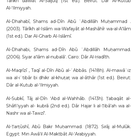
Tarīkh dawlat Al-Saljūq (1st ed.). Beirut: Dār Al-Kutub
Al-‘Ilmiyyah.
Al-Dhahabī, Shams ad-Dīn Abū ʿAbdillāh Muḥammad .
(2003). Tārīkh al-Islām wa-Wafayāt al-Mashāhīr wa-al-Aʻlām
(1st ed.). Dar Al-Gharb Al-Islāmī.
Al-Dhahabi, Shams ad-Dīn Abū ʿAbdillāh Muḥammad.
(2006). Siyar a‘lām al-nubalā‘. Cairo: Dār Al-Ḥadīth.
Al-Maqrīzī , Taqī al-Dīn Abū al-ʿAbbās. (1418h). Al-mawāʿiz
wa al-iʿtibār bi dhikr al-khuṭaṭ wa al-āthār (1st ed.). Beirut:
Dār al-Kutub al-‘Ilmiyyah.
Al-Subkī, Tāj al-Dīn ʻAbd al-Wahhāb. (1413h). Ṭabaqāt al-
Shāfi‘iyyah al- kubrā (2nd ed.). Dār Hajar li al-Ṭibā'ah wa al-
Nashr wa al-Tawzī‘.
Al-Ṭarṭūshī, Abū Bakr Muḥammad. (1872). Sirāj al-Mulūk.
Egypt: Min Awā’il Al-Maktbāt Al-‘Arabiyyah.