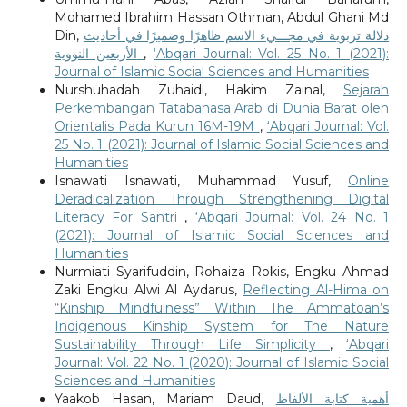
Mohamed Ibrahim Hassan Othman, Abdul Ghani Md
Din,
دلالة تربوية في مجـــيء الاسم ظاهرًا وضميرًا في أحاديث
الأربعين النووية
,
‘Abqari Journal: Vol. 25 No. 1 (2021):
Journal of Islamic Social Sciences and Humanities
Nurshuhadah Zuhaidi, Hakim Zainal,
Sejarah
Perkembangan Tatabahasa Arab di Dunia Barat oleh
Orientalis Pada Kurun 16M-19M
,
‘Abqari Journal: Vol.
25 No. 1 (2021): Journal of Islamic Social Sciences and
Humanities
Isnawati Isnawati, Muhammad Yusuf,
Online
Deradicalization Through Strengthening Digital
Literacy For Santri
,
‘Abqari Journal: Vol. 24 No. 1
(2021): Journal of Islamic Social Sciences and
Humanities
Nurmiati Syarifuddin, Rohaiza Rokis, Engku Ahmad
Zaki Engku Alwi Al Aydarus,
Reflecting Al-Hima on
“Kinship Mindfulness” Within The Ammatoan’s
Indigenous Kinship System for The Nature
Sustainability Through Life Simplicity
,
‘Abqari
Journal: Vol. 22 No. 1 (2020): Journal of Islamic Social
Sciences and Humanities
Yaakob Hasan, Mariam Daud,
أهمية كتابة الألفاظ