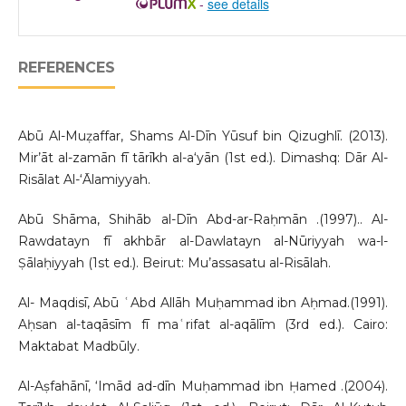
-
see details
REFERENCES
Abū Al-Muẓaffar, Shams Al-Dīn Yūsuf bin Qizughlī. (2013).
Mir’āt al-zamān fī tārīkh al-a‘yān (1st ed.). Dimashq: Dār Al-
Risālat Al-‘Ālamiyyah.
Abū Shāma, Shihāb al-Dīn Abd-ar-Raḥmān .(1997).. Al-
Rawdatayn fī akhbār al-Dawlatayn al-Nūriyyah wa-l-
Ṣālaḥiyyah (1st ed.). Beirut: Mu’assasatu al-Risālah.
Al- Maqdisī, Abū ʿAbd Allāh Muḥammad ibn Aḥmad.(1991).
Aḥsan al-taqāsīm fī maʿrifat al-aqālīm (3rd ed.). Cairo:
Maktabat Madbūly.
Al-Aṣfahānī, ‘Imād ad-dīn Muḥammad ibn Ḥamed .(2004).