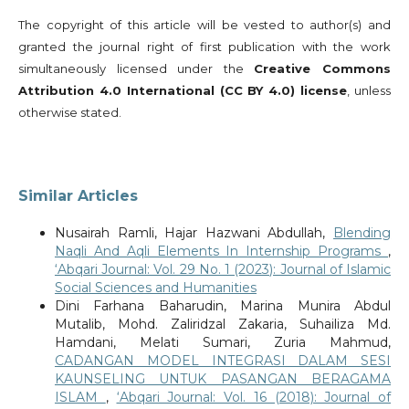
The copyright of this article will be vested to author(s) and
granted the journal right of first publication with the work
simultaneously licensed under the
Creative Commons
Attribution 4.0 International (CC BY 4.0) license
, unless
otherwise stated.
Similar Articles
Nusairah Ramli, Hajar Hazwani Abdullah,
Blending
Naqli And Aqli Elements In Internship Programs
,
‘Abqari Journal: Vol. 29 No. 1 (2023): Journal of Islamic
Social Sciences and Humanities
Dini Farhana Baharudin, Marina Munira Abdul
Mutalib, Mohd. Zaliridzal Zakaria, Suhailiza Md.
Hamdani, Melati Sumari, Zuria Mahmud,
CADANGAN MODEL INTEGRASI DALAM SESI
KAUNSELING UNTUK PASANGAN BERAGAMA
ISLAM
,
‘Abqari Journal: Vol. 16 (2018): Journal of