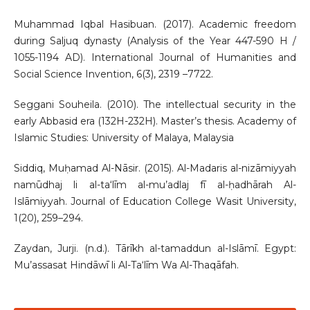
Muhammad Iqbal Hasibuan. (2017). Academic freedom
during Saljuq dynasty (Analysis of the Year 447-590 H /
1055-1194 AD). International Journal of Humanities and
Social Science Invention, 6(3), 2319 –7722.
Seggani Souheila. (2010). The intellectual security in the
early Abbasid era (132H-232H). Master’s thesis. Academy of
Islamic Studies: University of Malaya, Malaysia
Siddiq, Muḥamad Al-Nāsir. (2015). Al-Madaris al-nizāmiyyah
namūdhaj li al-ta‘līm al-mu’adlaj fī al-ḥadhārah Al-
Islāmiyyah. Journal of Education College Wasit University,
1(20), 259–294.
Zaydan, Jurji. (n.d.). Tārīkh al-tamaddun al-Islāmī. Egypt:
Mu’assasat Hindāwī li Al-Ta‘līm Wa Al-Thaqāfah.