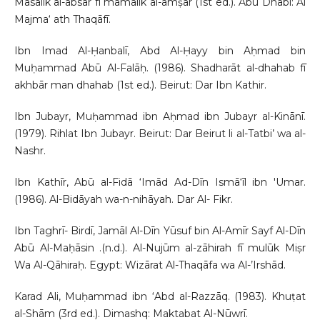
Masālik al-absār fī mamālik al-amṣār (1st ed.). Abū Dhabi: Al
Majma‘ ath Thaqāfī.
Ibn Imad Al-Ḥanbalī, Abd Al-Ḥayy bin Aḥmad bin
Muḥammad Abū Al-Falāḥ. (1986). Shadharāt al-dhahab fī
akhbār man dhahab (1st ed.). Beirut: Dar Ibn Kathir.
Ibn Jubayr, Muḥammad ibn Aḥmad ibn Jubayr al-Kinānī.
(1979). Rihlat Ibn Jubayr. Beirut: Dar Beirut li al-Tatbi’ wa al-
Nashr.
Ibn Kathīr, Abū al-Fidā ‘Imād Ad-Dīn Ismā‘īl ibn 'Umar.
(1986). Al-Bidāyah wa-n-nihāyah. Dar Al- Fikr.
Ibn Taghrī- Birdī, Jamāl Al-Dīn Yūsuf bin Al-Amīr Sayf Al-Dīn
Abū Al-Maḥāsin .(n.d.). Al-Nujūm al-zāhirah fī mulūk Miṣr
Wa Al-Qāhiraḥ. Egypt: Wizārat Al-Thaqāfa wa Al-’Irshād.
Karad Ali, Muḥammad ibn ‘Abd al-Razzāq. (1983). Khuṭat
al-Shām (3rd ed.). Dimashq: Maktabat Al-Nūwrī.