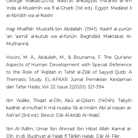
George Makdis.(2015). Nash’at al-kuliyyat ma‘āhid al-‘ilm
‘inda al-Muslimīn wa fī al-Gharb (1st ed.). Egypt: Madārat li
al-Abḥāth wa al-Nashr.
Hajji Khalīfah Musṭafā bin Abdallah. (1941). Kashf al-ẓunūn
‘an ’asmā’ al-kutub wa al-funūn. Baghdād: Maktabat Al-
Muthannā.
Hocini, M. A., Abdullah, M., & Bounama, F. The Qur’anic
Aspects of Human Development with Special Reference
to the Role of ‘Aqīdah in Tafsīr al-Zilāl of Sayyid Quṭb: A
Thematic Study. EL-AFKAR Jurnal Pemikiran Keislaman
dan Tafsir Hadis, Vol. 22 Issue 2(2020): 321-394.
Ibn ‘Asākir, Thiqat al-Dīn, Abū al-Qāsim. (1404h). Tabyīn
kadhib al-muftarī fi mā nusiba ’ilā al-Imām Abī al-Ḥasan al-
Ash‘arī (3rd ed.). Beirut: Dār Al-kitāb Al-‘Arabī.
Ibn Al-‘Adīm, Umar Ibn Ahmad Ibn Hibat Allah Kamal al-
Dīn. (n.d). Bughyat al-Ṭalab fī Tārīkh Ḥalab. Dār Al- Fikr.