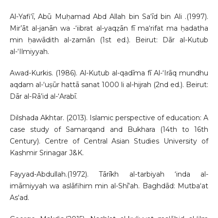
Al-Yafi‘ī, Abū Muḥamad Abd Allah bin Sa‘īd bin Ali .(1997).
Mir’āt al-janān wa -‘iibrat al-yaqẓān fī ma‘rifat ma ḥadatha
min ḥawādith al-zamān (1st ed.). Beirut: Dār al-Kutub
al-‘Ilmiyyah.
Awad-Kurkis. (1986). Al-Kutub al-qadīma fī Al-‘Irāq mundhu
aqdam al-‘uṣūr hattā sanat 1000 li al-hijrah (2nd ed.). Beirut:
Dār al-Rā’id al-‘Arabī.
Dilshada Akhtar. (2013). Islamic perspective of education: A
case study of Samarqand and Bukhara (14th to 16th
Century). Centre of Central Asian Studies University of
Kashmir Srinagar J&K.
Fayyad-Abdullah.(1972). Tārīkh al-tarbiyah ‘inda al-
imāmiyyah wa aslāfihim min al-Shī‘ah. Baghdād: Mutba‘at
As‘ad.