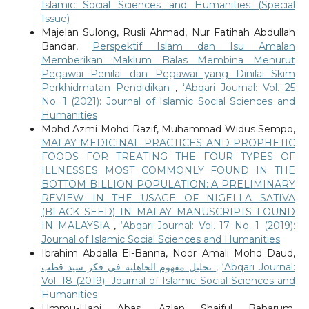
Islamic Social Sciences and Humanities (Special
Issue)
Majelan Sulong, Rusli Ahmad, Nur Fatihah Abdullah
Bandar,
Perspektif Islam dan Isu Amalan
Memberikan Maklum Balas Membina Menurut
Pegawai Penilai dan Pegawai yang Dinilai Skim
Perkhidmatan Pendidikan
,
‘Abqari Journal: Vol. 25
No. 1 (2021): Journal of Islamic Social Sciences and
Humanities
Mohd Azmi Mohd Razif, Muhammad Widus Sempo,
MALAY MEDICINAL PRACTICES AND PROPHETIC
FOODS FOR TREATING THE FOUR TYPES OF
ILLNESSES MOST COMMONLY FOUND IN THE
BOTTOM BILLION POPULATION: A PRELIMINARY
REVIEW IN THE USAGE OF NIGELLA SATIVA
(BLACK SEED) IN MALAY MANUSCRIPTS FOUND
IN MALAYSIA
,
‘Abqari Journal: Vol. 17 No. 1 (2019):
Journal of Islamic Social Sciences and Humanities
Ibrahim Abdalla El-Banna, Noor Amali Mohd Daud,
تحليل مفهوم الجاهلية في فكر سيد قطب
,
‘Abqari Journal:
Vol. 18 (2019): Journal of Islamic Social Sciences and
Humanities
Ummu-Hani Abas, Azlan Shaiful Baharum,