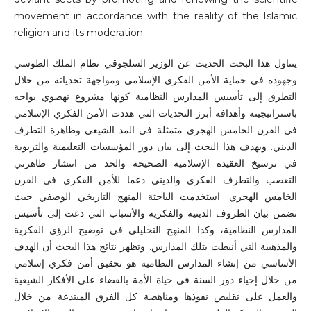
movement in accordance with the reality of the Islamic
religion and its moderation.
يتناول هذا البحث الحديث عن الوزير السلجوقي نظام الملك الطوسي
وجهوده في حماية الأمن الفكري الإسلامي ومواجهة تحدياته من خلال
التطرق إلى تأسيس المدارس النظامية كونها مشروع نهضوي يواجه
باستراتيجيته وأهدافه أبرز التحديات التي هددت الأمن الفكري الإسلامي
في القرن الخامس الهجري متمثلة في المد الشيعي وظاهرة التطرف
الديني. ويهدف هذا البحث إلى بيان دور المؤسسات التعليمية والتربوية
في ترسيخ العقيدة الإسلامية الصحيحة والحد من انتشار ظاهرتي
التعصب والتطرف الفكري والديني دعما للأمن الفكري في القرن
الخامس الهجري. استخدمت الباحثة المنهج التاريخي الوصفي حيث
تضمن بيان الظروف الدينية والفكرية والأسباب التي دعت إلى تأسيس
المدارس النظامية، وكذا المنهج التحليلي في توضيح الرؤى الفكرية
والمذهبية التي أنيطت بتلك المدارس. وتظهر نتائج هذا البحث أن الهدف
الأساسي من إنشاء المدارس النظامية هو تحقيق أمن فكري إسلامي
من خلال إحياء دور السنة في حياة الأمة بالقضاء على الأفكار الشيعية
والعمل على تقليص نفوذها ومناهضة كل الفرق المبتدعة من خلال