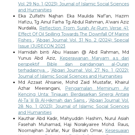
Vol. 29 No. 1 (2023): Journal of Islamic Social Sciences
and Humanities
Eka Zulfathi Najhan Eka Maulida Naf’an, Hazim
Hafizu, Tg Ainul Farha Tg Abdul Rahman, A’wani Aziz
Nurdalila,
Reflection From Surah Ar-Rum Verse 41:
Effect Of Oil Spilling Towards The Downfall Of Marine
Fishes
,
‘Abqari Journal: Vol. 31 No. 2 (2024): Special
Issue IJURECON 2023
Hamidah binti Abu Hassan @ Abd Rahman, Md
Yunus Abd Aziz,
Keperawanan Maryam a.s dari
perspektif Bible dan pandangan al-Quran
terhadapnya.
,
‘Abqari Journal: Vol. 27 No. 1 (2022):
Journal of Islamic Social Sciences and Humanities
Md Azzaat Ahsanie, Mohd Zaid Mustafar, Khairul
Azhar Meerangani,
Pengamalan Meminum Air
Kencing Unta: Tinjauan Berdasarkan Sinergi Antara
Al-Taʿlil Bi Al-Ḥikmah dan Sains
,
‘Abqari Journal: Vol.
28 No. 1 (2023): Journal of Islamic Social Sciences
and Humanities
Kauthar Abd Kadir, Mahyuddin Hashim, Nurul Asiah
Fasehah Muhamad, Haji Norakyairee Mohd. Raus,
Noornajihan Ja’afar, Nur Badriah Omar,
Kesesuaian