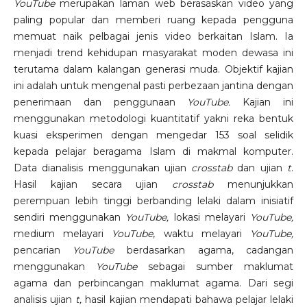
YouTube
merupakan laman web berasaskan video yang
paling popular dan memberi ruang kepada pengguna
memuat naik pelbagai jenis video berkaitan Islam. Ia
menjadi trend kehidupan masyarakat moden dewasa ini
terutama dalam kalangan generasi muda. Objektif kajian
ini adalah untuk mengenal pasti perbezaan jantina dengan
penerimaan dan penggunaan
YouTube.
Kajian ini
menggunakan metodologi kuantitatif yakni reka bentuk
kuasi eksperimen dengan mengedar 153 soal selidik
kepada pelajar beragama Islam di makmal komputer.
Data dianalisis menggunakan ujian
crosstab
dan ujian
t
.
Hasil kajian secara ujian
crosstab
menunjukkan
perempuan lebih tinggi berbanding lelaki dalam inisiatif
sendiri menggunakan
YouTube,
lokasi melayari
YouTube,
medium melayari
YouTube
, waktu melayari
YouTube,
pencarian
YouTube
berdasarkan agama, cadangan
menggunakan
YouTube
sebagai sumber maklumat
agama dan perbincangan maklumat agama. Dari segi
analisis ujian
t,
hasil kajian mendapati bahawa pelajar lelaki