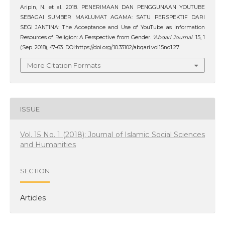
Aripin, N. et al. 2018. PENERIMAAN DAN PENGGUNAAN YOUTUBE
SEBAGAI SUMBER MAKLUMAT AGAMA: SATU PERSPEKTIF DARI
SEGI JANTINA: The Acceptance and Use of YouTube as Information
Resources of Religion: A Perspective from Gender.
‘Abqari Journal
. 15, 1
(Sep. 2018), 47–63. DOI:https://doi.org/10.33102/abqari.vol15no1.27.
More Citation Formats
ISSUE
Vol. 15 No. 1 (2018): Journal of Islamic Social Sciences
and Humanities
SECTION
Articles