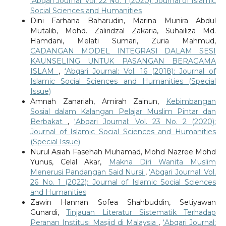
‘Abqari Journal: Vol. 22 No. 1 (2020): Journal of Islamic
Social Sciences and Humanities
Dini Farhana Baharudin, Marina Munira Abdul
Mutalib, Mohd. Zaliridzal Zakaria, Suhailiza Md.
Hamdani, Melati Sumari, Zuria Mahmud,
CADANGAN MODEL INTEGRASI DALAM SESI
KAUNSELING UNTUK PASANGAN BERAGAMA
ISLAM
,
‘Abqari Journal: Vol. 16 (2018): Journal of
Islamic Social Sciences and Humanities (Special
Issue)
Amnah Zanariah, Amirah Zainun,
Kebimbangan
Sosial dalam Kalangan Pelajar Muslim Pintar dan
Berbakat
,
‘Abqari Journal: Vol. 23 No. 2 (2020):
Journal of Islamic Social Sciences and Humanities
(Special Issue)
Nurul Asiah Fasehah Muhamad, Mohd Nazree Mohd
Yunus, Celal Akar,
Makna Diri Wanita Muslim
Menerusi Pandangan Said Nursi
,
‘Abqari Journal: Vol.
26 No. 1 (2022): Journal of Islamic Social Sciences
and Humanities
Zawin Hannan Sofea Shahbuddin, Setiyawan
Gunardi,
Tinjauan Literatur Sistematik Terhadap
Peranan Institusi Masjid di Malaysia
,
‘Abqari Journal: