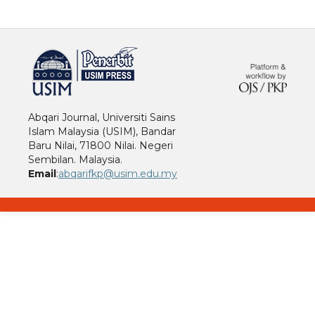
خرید vpn
Abqari Journal, Universiti Sains
Islam Malaysia (USIM), Bandar
Baru Nilai, 71800 Nilai. Negeri
Sembilan. Malaysia.
Email
:
abqarifkp@usim.edu.my