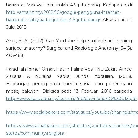
harian di Malaysia berjumlah 4.5 juta orang. Kedapatan di
http://amanz.my/2012/10/google-pengguna-internet-
harian-di-malaysia-berjumlah-4-5-juta-orang/
. Akses pada 1
Julai 2013.
Azer, S. A. (2012). Can YouTube help students in learning
surface anatomy? Surgical and Radiologic Anatomy, 34(5),
465-468.
Faradillah Iqmar Omar, Hazlin Falina Rosli, NurZakira Afnee
Zakaria, & Nuraina Nabila Dundai Abdullah. (2015).
Hubungan penggunaan media sosial dan penerimaan
mesej dakwah. Diakses pada 13 Februari 2016 daripada
http://www.kuis.edu.my/icomm/2nd/download/IC%20013.pdf
https://www.socialbakers.com/statistics/youtube/channels/ma
https://www.socialbakers.com/statistics/youtube/channels/un
states/community/religion/