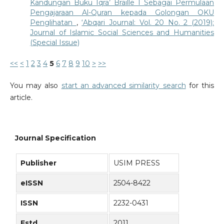
Kandungan Buku Iqra’ Braille 1 Sebagai Permulaan
Pengajaraan Al-Quran kepada Golongan OKU
Penglihatan
,
‘Abqari Journal: Vol. 20 No. 2 (2019):
Journal of Islamic Social Sciences and Humanities
(Special Issue)
<<
<
1
2
3
4
5
6
7
8
9
10
>
>>
You may also
start an advanced similarity search
for this
article.
Journal Specification
Publisher
USIM PRESS
eISSN
2504-8422
ISSN
2232-0431
Estd.
2011