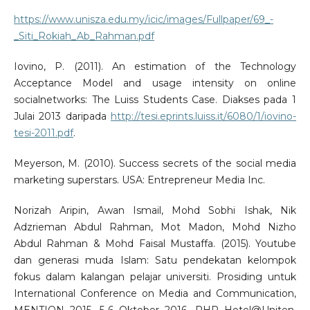
https://www.unisza.edu.my/icic/images/Fullpaper/69_-
_Siti_Rokiah_Ab_Rahman.pdf
Iovino, P. (2011). An estimation of the Technology
Acceptance Model and usage intensity on online
socialnetworks: The Luiss Students Case. Diakses pada 1
Julai 2013 daripada
http://tesi.eprints.luiss.it/6080/1/iovino-
tesi-2011.pdf
.
Meyerson, M. (2010). Success secrets of the social media
marketing superstars. USA: Entrepreneur Media Inc.
Norizah Aripin, Awan Ismail, Mohd Sobhi Ishak, Nik
Adzrieman Abdul Rahman, Mot Madon, Mohd Nizho
Abdul Rahman & Mohd Faisal Mustaffa. (2015). Youtube
dan generasi muda Islam: Satu pendekatan kelompok
fokus dalam kalangan pelajar universiti. Prosiding untuk
International Conference on Media and Communication,