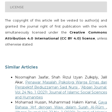
LICENSE
The copyright of this article will be vested to author(s) and
granted the journal right of first publication with the work
simultaneously licensed under the
Creative Commons
Attribution 4.0 International (CC BY 4.0) license
, unless
otherwise stated.
Similar Articles
Noornajihan Jaafar, Shah Rizul Izyan Zulkiply, Jalil
Akar,
Penawar Masalah Psikologi Warga Emas dari
Perspektif Bediuzzaman Said Nursi
,
‘Abqari Journal:
Vol. 24 No. 1 (2021): Journal of Islamic Social Sciences
and Humanities
Mohamad Hussin, Muhammad Hakim Kamal,
Gaya
Bahasa ‘Aṭf dengan Waw dalam Surah Al-Rūm
,