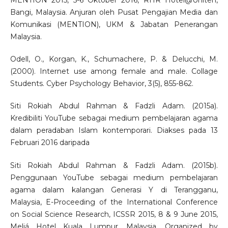
MENTION 2015, 5-6 Oktober 2016, RHR Hotel@Uniten,
Bangi, Malaysia. Anjuran oleh Pusat Pengajian Media dan
Komunikasi (MENTION), UKM & Jabatan Penerangan
Malaysia.
Odell, O., Korgan, K., Schumachere, P. & Delucchi, M.
(2000). Internet use among female and male. Collage
Students. Cyber Psychology Behavior, 3(5), 855-862.
Siti Rokiah Abdul Rahman & Fadzli Adam. (2015a).
Kredibiliti YouTube sebagai medium pembelajaran agama
dalam peradaban Islam kontemporari. Diakses pada 13
Februari 2016 daripada
Siti Rokiah Abdul Rahman & Fadzli Adam. (2015b).
Penggunaan YouTube sebagai medium pembelajaran
agama dalam kalangan Generasi Y di Terangganu,
Malaysia, E-Proceeding of the International Conference
on Social Science Research, ICSSR 2015, 8 & 9 June 2015,
Meliá Hotel Kuala Lumpur, Malaysia. Organized by