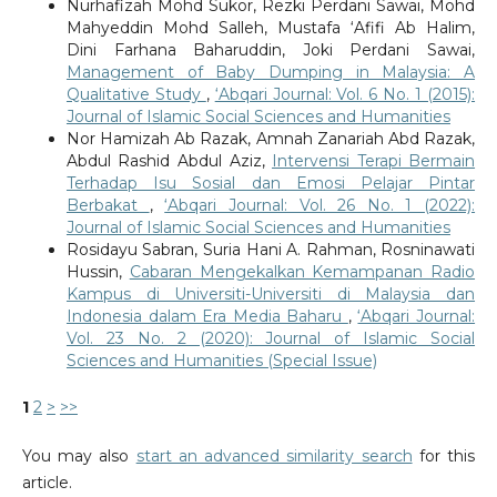
Nurhafizah Mohd Sukor, Rezki Perdani Sawai, Mohd
Mahyeddin Mohd Salleh, Mustafa ‘Afifi Ab Halim,
Dini Farhana Baharuddin, Joki Perdani Sawai,
Management of Baby Dumping in Malaysia: A
Qualitative Study
,
‘Abqari Journal: Vol. 6 No. 1 (2015):
Journal of Islamic Social Sciences and Humanities
Nor Hamizah Ab Razak, Amnah Zanariah Abd Razak,
Abdul Rashid Abdul Aziz,
Intervensi Terapi Bermain
Terhadap Isu Sosial dan Emosi Pelajar Pintar
Berbakat
,
‘Abqari Journal: Vol. 26 No. 1 (2022):
Journal of Islamic Social Sciences and Humanities
Rosidayu Sabran, Suria Hani A. Rahman, Rosninawati
Hussin,
Cabaran Mengekalkan Kemampanan Radio
Kampus di Universiti-Universiti di Malaysia dan
Indonesia dalam Era Media Baharu
,
‘Abqari Journal:
Vol. 23 No. 2 (2020): Journal of Islamic Social
Sciences and Humanities (Special Issue)
1
2
>
>>
You may also
start an advanced similarity search
for this
article.