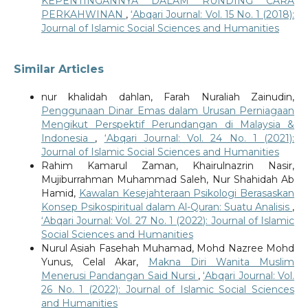
KEPENTINGANNYA DALAM RUNDING CARA
PERKAHWINAN
,
‘Abqari Journal: Vol. 15 No. 1 (2018):
Journal of Islamic Social Sciences and Humanities
Similar Articles
nur khalidah dahlan, Farah Nuraliah Zainudin,
Penggunaan Dinar Emas dalam Urusan Perniagaan
Mengikut Perspektif Perundangan di Malaysia &
Indonesia
,
‘Abqari Journal: Vol. 24 No. 1 (2021):
Journal of Islamic Social Sciences and Humanities
Rahim Kamarul Zaman, Khairulnazrin Nasir,
Mujiburrahman Muhammad Saleh, Nur Shahidah Ab
Hamid,
Kawalan Kesejahteraan Psikologi Berasaskan
Konsep Psikospiritual dalam Al-Quran: Suatu Analisis
,
‘Abqari Journal: Vol. 27 No. 1 (2022): Journal of Islamic
Social Sciences and Humanities
Nurul Asiah Fasehah Muhamad, Mohd Nazree Mohd
Yunus, Celal Akar,
Makna Diri Wanita Muslim
Menerusi Pandangan Said Nursi
,
‘Abqari Journal: Vol.
26 No. 1 (2022): Journal of Islamic Social Sciences
and Humanities