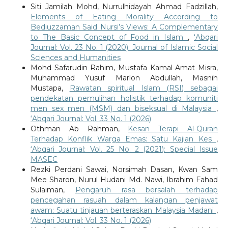
Siti Jamilah Mohd, Nurrulhidayah Ahmad Fadzillah,
Elements of Eating Morality According to
Bediuzzaman Said Nursi’s Views: A Complementary
to The Basic Concept of Food in Islam
,
‘Abqari
Journal: Vol. 23 No. 1 (2020): Journal of Islamic Social
Sciences and Humanities
Mohd Safarudin Rahim, Mustafa Kamal Amat Misra,
Muhammad Yusuf Marlon Abdullah, Masnih
Mustapa,
Rawatan spiritual Islam (RSI) sebagai
pendekatan pemulihan holistik terhadap komuniti
men sex men (MSM) dan biseksual di Malaysia
,
‘Abqari Journal: Vol. 33 No. 1 (2026)
Othman Ab Rahman,
Kesan Terapi Al-Quran
Terhadap Konflik Warga Emas: Satu Kajian Kes
,
‘Abqari Journal: Vol. 25 No. 2 (2021): Special Issue
MASEC
Rezki Perdani Sawai, Norsimah Dasan, Kwan Sam
Mee Sharon, Nurul Hudani Md. Nawi, Ibrahim Fahad
Sulaiman,
Pengaruh rasa bersalah terhadap
pencegahan rasuah dalam kalangan penjawat
awam: Suatu tinjauan berteraskan Malaysia Madani
,
‘Abqari Journal: Vol. 33 No. 1 (2026)