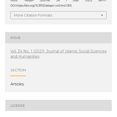
Nursi.
‘Abqari Journal
. 24, 1 (Apr. 2021), 99–111.
DOI:https://doi.org/10.33102/abqari.vol24no1.305.
More Citation Formats
ISSUE
Vol. 24 No. 1 (2021): Journal of Islamic Social Sciences
and Humanities
SECTION
Articles
LICENSE