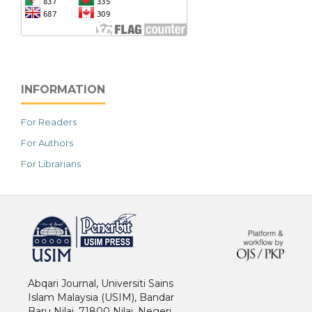
INFORMATION
For Readers
For Authors
For Librarians
خرید vpn
Abqari Journal, Universiti Sains
Islam Malaysia (USIM), Bandar
Baru Nilai, 71800 Nilai. Negeri