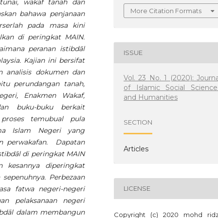
tunai, wakaf tanah dan
More Citation Formats
laskan bahawa penjanaan
rserlah pada masa kini
kan di peringkat MAIN.
aimana peranan istibdāl
ISSUE
ia. Kajian ini bersifat
ian analisis dokumen dan
Vol. 23 No. 1 (2020): Journa
itu perundangan tanah,
of Islamic Social Science
egeri,
Enakmen Wakaf
,
and Humanities
an buku-buku berkait
 proses temubual pula
SECTION
ma Islam Negeri yang
an perwakafan. Dapatan
Articles
tibdāl di peringkat MAIN
 kesannya diperingkat
 sepenuhnya. Perbezaan
asa fatwa negeri-negeri
LICENSE
n pelaksanaan negeri
tibdāl dalam membangun
Copyright (c) 2020 mohd rid