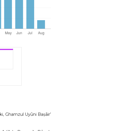
 Ghamzul Uyūni Baṣāir’