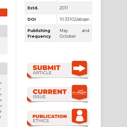
Estd.
2011
DOI
10.33102/abqari
Publishing
May and
Frequency
October
an
-
on
or
ri
9.
2