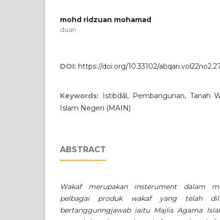
mohd ridzuan mohamad
duan
DOI:
https://doi.org/10.33102/abqari.vol22no2.2
Keywords:
Istibdāl, Pembangunan, Tanah 
Islam Negeri (MAIN)
ABSTRACT
Wakaf merupakan insterument dalam me
pelbagai produk wakaf yang telah dil
bertanggunngjawab iaitu Majlis Agama Isl