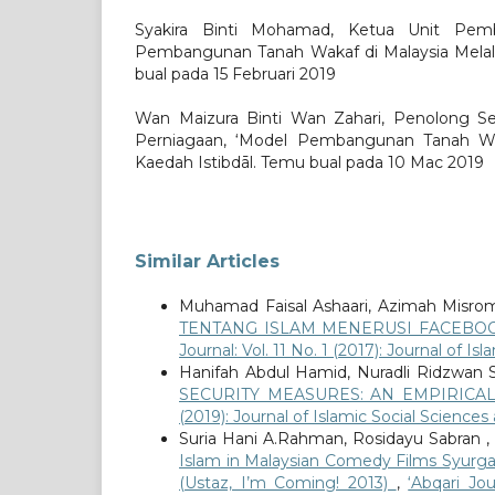
Syakira Binti Mohamad, Ketua Unit Pem
Pembangunan Tanah Wakaf di Malaysia Melalu
bual pada 15 Februari 2019
Wan Maizura Binti Wan Zahari, Penolong 
Perniagaan, ‘Model Pembangunan Tanah Wak
Kaedah Istibdāl. Temu bual pada 10 Mac 2019
Similar Articles
Muhamad Faisal Ashaari, Azimah Misr
TENTANG ISLAM MENERUSI FACEBO
Journal: Vol. 11 No. 1 (2017): Journal of 
Hanifah Abdul Hamid, Nuradli Ridzwan
SECURITY MEASURES: AN EMPIRICA
(2019): Journal of Islamic Social Science
Suria Hani A.Rahman, Rosidayu Sabran ,
Islam in Malaysian Comedy Films Syurga
(Ustaz, I’m Coming! 2013)
,
‘Abqari Jo