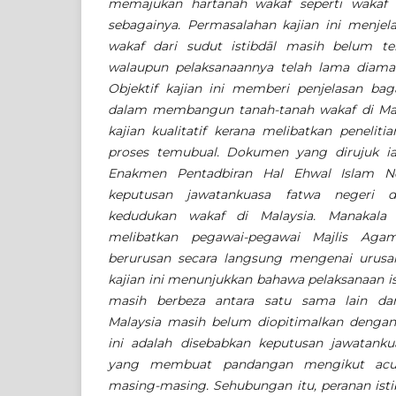
memajukan hartanah wakaf seperti wakaf 
sebagainya. Permasalahan kajian ini menje
wakaf dari sudut istibdāl masih belum te
walaupun pelaksanaannya telah lama diamal
Objektif kajian ini memberi penjelasan bag
dalam membangun tanah-tanah wakaf di Malays
kajian kualitatif kerana melibatkan penelit
proses temubual. Dokumen yang dirujuk ia
Enakmen Pentadbiran Hal Ehwal Islam N
keputusan jawatankuasa fatwa negeri d
kedudukan wakaf di Malaysia. Manakala
melibatkan pegawai-pegawai Majlis Aga
berurusan secara langsung mengenai urus
kajian ini menunjukkan bahawa pelaksanaan is
masih berbeza antara satu sama lain dan
Malaysia masih belum diopitimalkan dengan
ini adalah disebabkan keputusan jawatanku
yang membuat pandangan mengikut acua
masing-masing. Sehubungan itu, peranan is