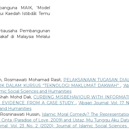
banguna MAIK, ‘Model
i Kaedah Istibdāl. Temu
Setiausaha Pembangunan
af di Malaysia Melalui
om, Rosmawati Mohamad Rasit,
PELAKSANAAN TUGASAN DIA
OK DALAM KURSUS “TEKNOLOGI MAKLUMAT DAKWAH”
,
‘Ab
Islamic Social Sciences and Humanities
 Shah Mohd Dali,
CURBING MISBEHAVIOUR WITH INFORMAT
L EVIDENCE FROM A CASE STUDY
,
‘Abqari Journal: Vol. 17 N
s and Humanities
 Rosninawati Hussin,
Islamic Moral Comedy? The Representatio
 Cinta (Paradise of Love, 2009) and Ustaz, Mu Tunggu Aku Dat
urnal: Vol. 23 No. 2 (2020): Journal of Islamic Social Sciences