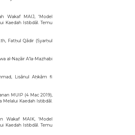
ah Wakaf MAIJ, ‘Model
i Kaedah Istibdāl. Temu
, Fatḥul Qādir (Syarḥul
wa al-Naẓāir A’la-Mazhabi
mmad, Lisānul Aḥkām fi
anan MUIP (4 Mac 2019),
Melalui Kaedah Istibdāl.
an Wakaf MAIK, ‘Model
i Kaedah Istibdāl. Temu