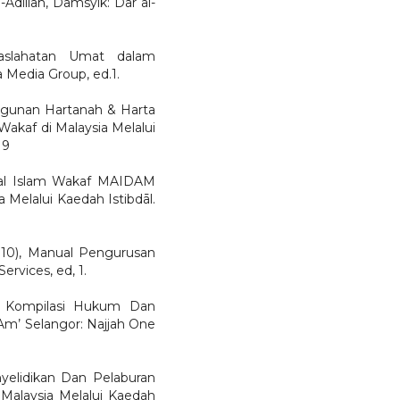
-Adillah, Damsyik: Dār al-
maslahatan Umat dalam
 Media Group, ed.1.
gunan Hartanah & Harta
af di Malaysia Melalui
19
al Islam Wakaf MAIDAM
Melalui Kaedah Istibdāl.
010), Manual Pengurusan
ervices, ed, 1.
, Kompilasi Hukum Dan
Am’ Selangor: Najjah One
elidikan Dan Pelaburan
alaysia Melalui Kaedah