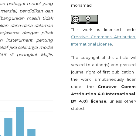
gan pelbagai model yang
mohamad
mersial, pendidikan dan
ibangunkan masih tidak
akan dana-dana dalaman
This work is licensed und
kerjasama dengan pihak
Creative Commons Attribution
an insterument penting
International License
.
af jika sekiranya model
tif di peringkat Majlis
The copyright of this article wi
vested to author(s) and granted
journal right of first publication
the work simultaneously lice
under the
Creative Comm
Attribution 4.0 International
BY 4.0) license
, unless other
stated.