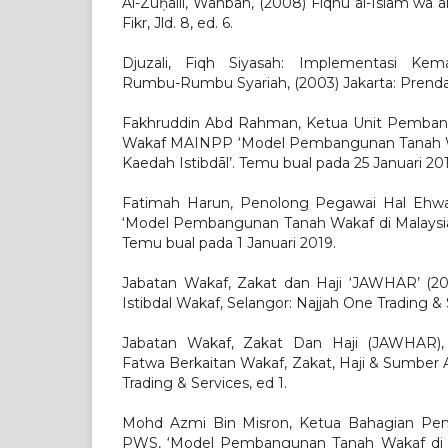
Al-Zuḥaili, Wahbah, (2008) Fiqhu al-Islam wa al
Fikr, Jld. 8, ed. 6.
Djuzali, Fiqh Siyasah: Implementasi Ke
Rumbu-Rumbu Syariah, (2003) Jakarta: Prenda
Fakhruddin Abd Rahman, Ketua Unit Pemban
Wakaf MAINPP ‘Model Pembangunan Tanah Wak
Kaedah Istibdāl’. Temu bual pada 25 Januari 20
Fatimah Harun, Penolong Pegawai Hal Ehw
‘Model Pembangunan Tanah Wakaf di Malaysia 
Temu bual pada 1 Januari 2019.
Jabatan Wakaf, Zakat dan Haji ‘JAWHAR’ (2
Istibdal Wakaf, Selangor: Najjah One Trading & S
Jabatan Wakaf, Zakat Dan Haji (JAWHAR)
Fatwa Berkaitan Wakaf, Zakat, Haji & Sumber 
Trading & Services, ed 1.
Mohd Azmi Bin Misron, Ketua Bahagian Peny
PWS, ‘Model Pembangunan Tanah Wakaf di M