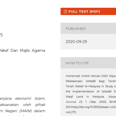
FULL TEXT (PDF)
PUBLISHED
75
2020-09-29
Wakaf Dan Majlis Agama
HOW TO CITE
mohamad, mohd ridzuan 2020. Kaji
Pelaksanaan Istibdāl bagi Tanah
Tanah Wakaf di Malaysia: A Study 
the Implementation of Istibdāl f
Waqf Land in Malaysia.
‘Abqa
njana ekonomi Islam,
Journal
. 23, 1 (Sep. 2020), 60–6
aksanakan oleh pihak
DOI:https://doi.org/10.33102/abqari.vol2
am Negeri (MAIN) dalam
no2.275.