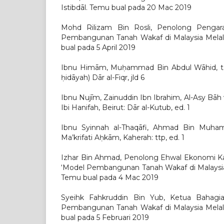
Istibdāl. Temu bual pada 20 Mac 2019
Mohd Rilizam Bin Rosli, Penolong Pengar
Pembangunan Tanah Wakaf di Malaysia Melalu
bual pada 5 April 2019
Ibnu Himām, Muḥammad Bin Abdul Wāhid, t.th
ḥidāyah) Dār al-Fiqr, jld 6
Ibnu Nujīm, Zainuddin Ibn Ibrahim, Al-Asy Bāh 
Ibi Hanifah, Beirut: Dār al-Kutub, ed. 1
Ibnu Syinnah al-Thaqāfi, Ahmad Bin Muha
Ma’krifati Aḥkām, Kaherah: ttp, ed. 1
Izhar Bin Ahmad, Penolong Ehwal Ekonomi K
‘Model Pembangunan Tanah Wakaf di Malaysia 
Temu bual pada 4 Mac 2019
Syeihk Fahkruddin Bin Yub, Ketua Bahagi
Pembangunan Tanah Wakaf di Malaysia Melalu
bual pada 5 Februari 2019