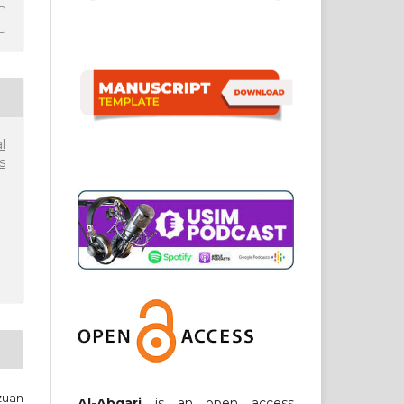
l
s
zuan
Al-Abqari
is an open access