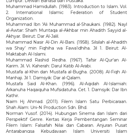
Lumpur: Dewan Bahasa dan Pustaka.
Muhammad Hamidullah. (1983). Introduction to Islam. Vol.
2. International Islamic Federation of Student
Organization.
Muhammad Ibn 'Ali Muhammad al-Shaukani. (1982). Nayl
al-Awtar: Sharh Muntaqa al-Akhbar min Ahadith Sayyid al-
Akhyar. Beirut: Dar Al-Jalil.
Muhammad Nasir Al-Din Al-Bani. (1958). Silsilah al-Ahadith
wa Shay’ min Fiqhiha wa Fawa’idhiha. Jil 1. Beirut: Al-
Maktabah Al-Islami.
Muhammad Rashid Redha. (1967). Tafsir Al-Qur'an Al-
Karim. Jil. Vi. Kaherah: Darul Katib Al-Arabi.
Mustafa al-Khin dan Mustafa al-Bugha. (2008). Al-Fiqh Al-
Manhaji. Jil 1. Damsyik: Dar al-Qalam.
Mustafa Said Al-Khan. (1996). Al-Aqidah Al-Islamiah:
Arkanuha Haqaiquha Mufsidatuha. Cet. 1. Damsyik: Dar Ibn
Kathir.
Naim Hj Ahmad. (2011). Filem Islam Satu Perbicaraan.
Shah Alam: Uni-N Production Sdn. Bhd.
Norman Yusof. (2014). Hubungan Sinema dan Islam dari
Perspektif Genre. Kertas Kerja Pembentangan Seminar
Filem Islam: Falsafah Nilai dan Cabaran. Anjuran Pusat
Antarabangsa Kebudayaan Islam Universiti Islam