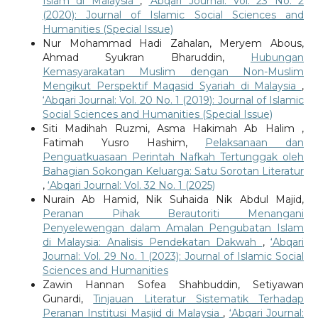
Islam di Malaysia
,
‘Abqari Journal: Vol. 23 No. 2
(2020): Journal of Islamic Social Sciences and
Humanities (Special Issue)
Nur Mohammad Hadi Zahalan, Meryem Abous,
Ahmad Syukran Bharuddin,
Hubungan
Kemasyarakatan Muslim dengan Non-Muslim
Mengikut Perspektif Maqasid Syariah di Malaysia
,
‘Abqari Journal: Vol. 20 No. 1 (2019): Journal of Islamic
Social Sciences and Humanities (Special Issue)
Siti Madihah Ruzmi, Asma Hakimah Ab Halim ,
Fatimah Yusro Hashim,
Pelaksanaan dan
Penguatkuasaan Perintah Nafkah Tertunggak oleh
Bahagian Sokongan Keluarga: Satu Sorotan Literatur
,
‘Abqari Journal: Vol. 32 No. 1 (2025)
Nurain Ab Hamid, Nik Suhaida Nik Abdul Majid,
Peranan Pihak Berautoriti Menangani
Penyelewengan dalam Amalan Pengubatan Islam
di Malaysia: Analisis Pendekatan Dakwah
,
‘Abqari
Journal: Vol. 29 No. 1 (2023): Journal of Islamic Social
Sciences and Humanities
Zawin Hannan Sofea Shahbuddin, Setiyawan
Gunardi,
Tinjauan Literatur Sistematik Terhadap
Peranan Institusi Masjid di Malaysia
,
‘Abqari Journal: