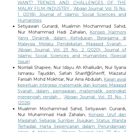
WANT? TRENDS AND CHALLENGES OF THE
MALAY FILM INDUSTRY
,
‘Abqari Journal: Vol. 15 No.
1 (2018): Journal of Islamic Social Sciences and
Humanities
Setiyawan Gunardi, Mualimin Mochammad Sahid,
Nur Mohammad Hadi Zahalan,
Konsep Harmoni
Yang Dinamik dalam Kehidupan Beragama di
Malaysia Melalui Pendekatan Maqasid Syariah
,
‘Abqari Journal: Vol. 23 No. 2 (2020): Journal of
Islamic Social Sciences and Humanities (Special
Issue)
Norrlaili Shapiee, Nur Idayu Ah Khaliludin, Nur Ilyana
Ismarau Tajuddin, Safiah Sharif@Sheriff, Maizatul
Farisah Mohd Mokhtar, Nur Aina Abdulah,
Kajian awal
keperluan integrasi matematik dan konsep Maqasid
Syariah dalam pengajaran matematik peringkat
menengah rendah
,
‘Abqari Journal: Vol. 33 No. 1
(2026)
Mualimin Mochammad Sahid, Setiyawan Gunardi,
Nur Muhammad Hadi Zahalan,
Konsep Uruf dan
Maslahah Sebagai Sumber Rujukan: Status Wanita
Terhadap Harta Sepencarian dalam Perundangan