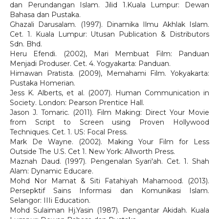
dan Perundangan Islam. Jilid 1.Kuala Lumpur: Dewan
Bahasa dan Pustaka.
Ghazali Darusalam. (1997). Dinamika Ilmu Akhlak Islam.
Cet. 1. Kuala Lumpur: Utusan Publication & Distributors
Sdn. Bhd.
Heru Efendi. (2002), Mari Membuat Film: Panduan
Menjadi Produser. Cet. 4. Yogyakarta: Panduan.
Himawan Pratista. (2009), Memahami Film. Yokyakarta:
Pustaka Homerian.
Jess K. Alberts, et al. (2007). Human Communication in
Society. London: Pearson Prentice Hall.
Jason J. Tomaric. (2011). Film Making: Direct Your Movie
from Script to Screen using Proven Hollywood
Techniques. Cet. 1. US: Focal Press.
Mark De Wayne. (2002). Making Your Film for Less
Outside The U.S. Cet 1. New York: Allworth Press.
Maznah Daud. (1997). Pengenalan Syari'ah. Cet. 1. Shah
Alam: Dynamic Educare.
Mohd Nor Mamat & Siti Fatahiyah Mahamood. (2013).
Persepktif Sains Informasi dan Komunikasi Islam.
Selangor: IIIi Education.
Mohd Sulaiman Hj.Yasin (1987). Pengantar Akidah. Kuala