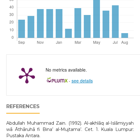
No metrics available.
-
see details
REFERENCES
Abdullah Muhammad Zain. (1992). Al-akhlāq al-Islāmiyyah
wā Āthāruhā fi Bina’ al-Mujtama’. Cet. 1. Kuala Lumpur:
Pustaka Antara.