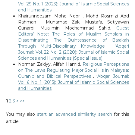
Vol. 29 No. 1 (2023): Journal of Islamic Social Sciences
and Humanities
Khairunneezam Mohd Noor , Mohd Rosmizi Abd
Rahman , Muhamad Zaki Mustafa, Setiyawan
Gunardi, Mualimin Mochammad Sahid,
Guest
Editors’ Note: The Roles of Muslim Scholars in
Disseminating The Quintessence of Barakah
Through Multi-Disciplinary Knowledge
,
‘Abqari
Journal: Vol. 22 No. 2 (2020): Journal of Islamic Social
Sciences and Humanities (Special Issue)
Norman Zakiyy, Alifah Hamid,
Religious Perceptions
on The Laws Regulating Major Social Ills in Malaysia:
Quranic and Biblical Perspectives
,
‘Abqari Journal:
Vol. 6 No. 1 (2015): Journal of Islamic Social Sciences
and Humanities
1
2
3
>
>>
You may also
start an advanced similarity search
for this
article.