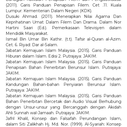
(2011). Garis Panduan Penapisan Filem. Cet .11. Kuala
Lumpur: Kementerian Dalam Negeri (KDK).
Dusuki Ahmad. (2011). Menerapkan Nilai Agama Dan
Keprihatinan Umat Dalam Filem Dan Drama. Dalam Nor
Hartini Saari (Ed.). Pemerkasaan Televisyen dalam
Mendidik Masyarakat.
Ismail Bin Umar Bin Kathir. (t.t). Tafsir al-Quran al-Azim.
Cet. 6. Riyad: Dar al-Salam.
Jabatan Kemajuan Islam Malaysia. (2015). Garis Panduan
Hiburan dalam Islam. Edisi 2. Putrajaya: JAKIM.
Jabatan Kemajuan Islam Malaysia. (2015). Garis Panduan
Penapisan Bahan Penerbitan Berunsur Islam. Putrajaya:
JAKIM.
Jabatan Kemajuan Islam Malaysia. (2015). Garis Panduan
Kandungan Bahan-bahan Penyiaran Berunsur Islam.
Putrajaya: JAKIM.
Jabatan Kemajuan Islam Malaysia. (2015). Garis Panduan
Bahan Penerbitan Bercetak dan Audio Visual Berhubung
dengan Unsur-unsur yang Bercanggah dengan Akidah
Ahli Sunnah wal-Jamaah. Putrajaya: JAKIM.
Jafril Khalil, Konsep dan Falsafah Perundangan Islam,
dalam Siti Zalikhah Hj. Md. Nor. (1999). Al-Syariah: Konsep