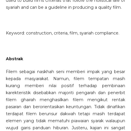
used to build films criterias that follow the holistical law of
syariah and can be a guideline in producing a quality film.
Keyword: construction, criteria, film, syariah compliance.
Abstrak
Filem sebagai naskhah seni memberi impak yang besar
kepada masyarakat. Namun, filem tempatan masih
kurang memberi nilai positif terhadap pembinaan
karekteristik disebabkan majoriti pengarah dan penerbit
filem ghairah menghasilkan filem mengikut rentak
pasaran dan berorientasikan keuntungan. Tidak dinafikan
terdapat filem berunsur dakwah tetapi masih terdapat
elemen yang tidak mematuhi piawaian syarak walaupun
wujud garis panduan hiburan. Justeru, kajian ini sangat