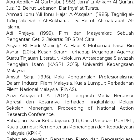
Abu Abdillah Al Qurthubi. (1985). Jami’ Li Ahkam Al Qur’an.
Juz. 12. Beirut Lebanon: Dar Ihya’ at Turats.
Ahmad Ibnu 'Ali Ibnu Hajar Al-'Asqalani (1985). Taghliq al-
Ta'liq 'ala Sahih Al-Bukhari. Jil. 5. Beirut: Al-maktabah Al-
Islami.
Adi Prajaya. (1999). Film dan Masyarakat: Sebuah
Pengantar. Cet. 2. Jakarta: BP SDM Citra.
Aisyah Bt Hadi Munir @ A. Hadi & Muhamad Faisal Bin
Ashari. (2015). Kesan Seram Terhadap Pegangan Agama:
Suatu Tinjauan Literatur. Kolokium Antarabangsa Siswazah
Pengajian Islam (KASPI 2015). Universiti Kebangsaan
Malaysia.
Anisah Sarji. (1996). Pola Pengamalan Profesionalisme
Dalam Industri Filem Malaysia. Kuala Lumpur: Perbadanan
Filem Nasional Malaysia (FINAS).
Azizi Yahaya et. Al. (2014). Pengaruh Media Berunsur
Agresif dan Kesannya Terhadap Tingkahlaku Pelajar
Sekolah Menengah. Proceeding of National Action
Research Conference.
Bahagian Dasar Kebudayaan. (t.t), Garis Panduan PUSPEL,
Kuala Lumpur: Kementerian Penerangan dan Kebudayaan
Malaysia (KPKK).
Bahagian Kawalan Penapisan Filem dan Penguatkuasa.