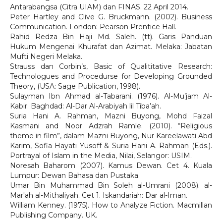
Antarabangsa (Citra UIAM) dan FINAS. 22 April 2014.
Peter Hartley and Clive G. Bruckmann. (2002). Business
Communication. London: Pearson Prentice Hall.
Rahid Redza Bin Haji Md. Saleh. (tt). Garis Panduan
Hukum Mengenai Khurafat dan Azimat. Melaka: Jabatan
Mufti Negeri Melaka.
Strauss dan Corbin’s, Basic of Qualititative Research:
Technologues and Procedurse for Developing Grounded
Theory, (USA: Sage Publication, 1998).
Sulayman Ibn Ahmad al-Tabarani. (1976). Al-Mu’jam Al-
Kabir. Baghdad: Al-Dar Al-Arabiyah lil Tiba’ah.
Suria Hani A. Rahman, Mazni Buyong, Mohd Faizal
Kasmani and Noor Adzrah Ramle. (2010). “Religious
theme in film”, dalam Mazni Buyong, Nur Kareelawati Abd
Karim, Sofia Hayati Yusoff & Suria Hani A. Rahman (Eds.).
Portrayal of Islam in the Media, Nilai, Selangor: USIM.
Noresah Baharom (2007). Kamus Dewan. Cet 4. Kuala
Lumpur: Dewan Bahasa dan Pustaka.
Umar Bin Muhammad Bin Soleh al-Umrani (2008). al-
Mar'ah al-Mithaliyah. Cet 1. Iskandariah: Dar al-Iman.
William Kenney. (1975). How to Analyze Fiction. Macmillan
Publishing Company. UK.