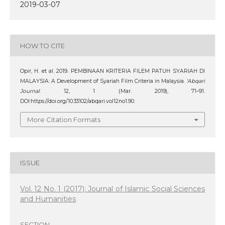
2019-03-07
HOW TO CITE
Opir, H. et al. 2019. PEMBINAAN KRITERIA FILEM PATUH SYARIAH DI
MALAYSIA: A Development of Syariah Film Criteria in Malaysia.
‘Abqari
Journal
. 12, 1 (Mar. 2019), 71–91.
DOI:https://doi.org/10.33102/abqari.vol12no1.90.
More Citation Formats
ISSUE
Vol. 12 No. 1 (2017): Journal of Islamic Social Sciences
and Humanities
SECTION