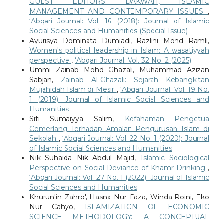
GUEST EDITORS: DAKWAH, ISLAMIC
MANAGEMENT AND CONTEMPORARY ISSUES
,
‘Abqari Journal: Vol. 16 (2018): Journal of Islamic
Social Sciences and Humanities (Special Issue)
Ayurisya Dominata Dumiadi, Razlini Mohd Ramli,
Women's political leadership in Islam: A wasatiyyah
perspective
,
‘Abqari Journal: Vol. 32 No. 2 (2025)
Ummi Zainab Mohd Ghazali, Muhammad Azizan
Sabjan,
Zainab Al-Ghazali: Sejarah Kebangkitan
Mujahidah Islam di Mesir
,
‘Abqari Journal: Vol. 19 No.
1 (2019): Journal of Islamic Social Sciences and
Humanities
Siti Sumaiyya Salim,
Kefahaman Pengetua
Cemerlang Terhadap Amalan Pengurusan Islam di
Sekolah
,
‘Abqari Journal: Vol. 22 No. 1 (2020): Journal
of Islamic Social Sciences and Humanities
Nik Suhaida Nik Abdul Majid,
Islamic Sociological
Perspective on Social Deviance of Khamr Drinking
,
‘Abqari Journal: Vol. 27 No. 1 (2022): Journal of Islamic
Social Sciences and Humanities
Khurun'in Zahro', Hasna Nur Faza, Winda Roini, Eko
Nur Cahyo,
ISLAMIZATION OF ECONOMIC
SCIENCE METHODOLOGY: A CONCEPTUAL