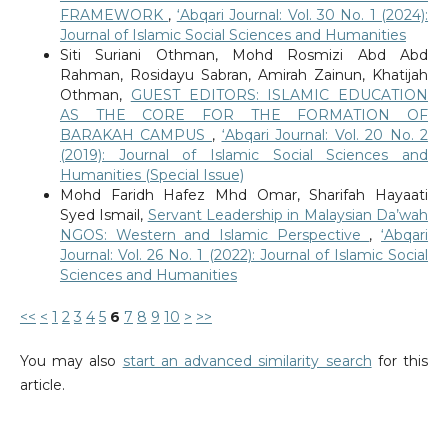
FRAMEWORK
,
‘Abqari Journal: Vol. 30 No. 1 (2024):
Journal of Islamic Social Sciences and Humanities
Siti Suriani Othman, Mohd Rosmizi Abd Abd
Rahman, Rosidayu Sabran, Amirah Zainun, Khatijah
Othman,
GUEST EDITORS: ISLAMIC EDUCATION
AS THE CORE FOR THE FORMATION OF
BARAKAH CAMPUS
,
‘Abqari Journal: Vol. 20 No. 2
(2019): Journal of Islamic Social Sciences and
Humanities (Special Issue)
Mohd Faridh Hafez Mhd Omar, Sharifah Hayaati
Syed Ismail,
Servant Leadership in Malaysian Da’wah
NGOS: Western and Islamic Perspective
,
‘Abqari
Journal: Vol. 26 No. 1 (2022): Journal of Islamic Social
Sciences and Humanities
<<
<
1
2
3
4
5
6
7
8
9
10
>
>>
You may also
start an advanced similarity search
for this
article.