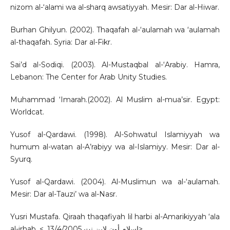
nizom al-‘alami wa al-sharq awsatiyyah. Mesir: Dar al-Hiwar.
Burhan Ghilyun. (2002). Thaqafah al-‘aulamah wa ‘aulamah
al-thaqafah. Syria: Dar al-Fikr.
Sai’d al-Sodiqi. (2003). Al-Mustaqbal al-‘Arabiy. Hamra,
Lebanon: The Center for Arab Unity Studies.
Muhammad ‘Imarah.(2002). Al Muslim al-mua’sir. Egypt:
Worldcat.
Yusof al-Qardawi. (1998). Al-Sohwatul Islamiyyah wa
humum al-watan al-A’rabiyy wa al-Islamiyy. Mesir: Dar al-
Syurq.
Yusof al-Qardawi. (2004). Al-Muslimun wa al-‘aulamah.
Mesir: Dar al-Tauzi’ wa al-Nasr.
Yusri Mustafa. Qiraah thaqafiyah lil harbi al-Amarikiyyah ‘ala
al-irhab. <. إسلام أون لاين نت 13/4/2005>.