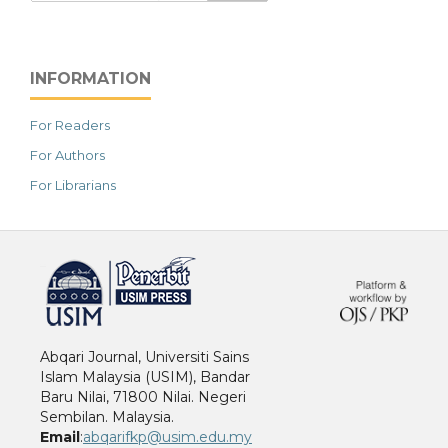
INFORMATION
For Readers
For Authors
For Librarians
خرید vpn
Abqari Journal, Universiti Sains
Islam Malaysia (USIM), Bandar
Baru Nilai, 71800 Nilai. Negeri
Sembilan. Malaysia.
Email
:
abqarifkp@usim.edu.my