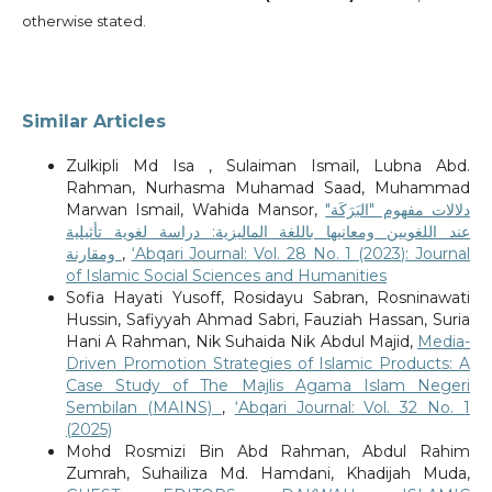
otherwise stated.
Similar Articles
Zulkipli Md Isa , Sulaiman Ismail, Lubna Abd.
Rahman, Nurhasma Muhamad Saad, Muhammad
Marwan Ismail, Wahida Mansor,
دلالات مفهوم "البَرَكَة"
عند اللغويين ومعانيها باللغة الماليزية: دراسة لغوية تأثيلية
ومقارنة
,
‘Abqari Journal: Vol. 28 No. 1 (2023): Journal
of Islamic Social Sciences and Humanities
Sofia Hayati Yusoff, Rosidayu Sabran, Rosninawati
Hussin, Safiyyah Ahmad Sabri, Fauziah Hassan, Suria
Hani A Rahman, Nik Suhaida Nik Abdul Majid,
Media-
Driven Promotion Strategies of Islamic Products: A
Case Study of The Majlis Agama Islam Negeri
Sembilan (MAINS)
,
‘Abqari Journal: Vol. 32 No. 1
(2025)
Mohd Rosmizi Bin Abd Rahman, Abdul Rahim
Zumrah, Suhailiza Md. Hamdani, Khadijah Muda,