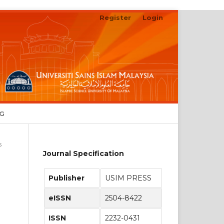
Register
Login
Search
NG
s
Journal Specification
Publisher
USIM PRESS
eISSN
2504-8422
ISSN
2232-0431