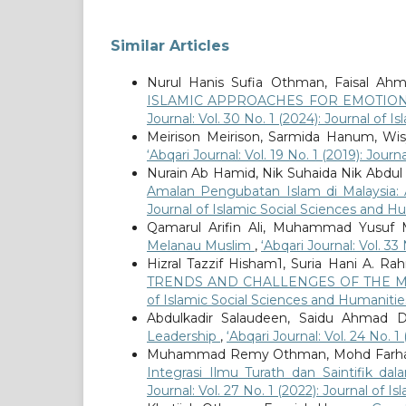
Similar Articles
Nurul Hanis Sufia Othman, Faisal Ahm
ISLAMIC APPROACHES FOR EMOTIO
Journal: Vol. 30 No. 1 (2024): Journal of 
Meirison Meirison, Sarmida Hanum, Wi
‘Abqari Journal: Vol. 19 No. 1 (2019): Jou
Nurain Ab Hamid, Nik Suhaida Nik Abdul
Amalan Pengubatan Islam di Malaysia:
Journal of Islamic Social Sciences and H
Qamarul Arifin Ali, Muhammad Yusuf 
Melanau Muslim
,
‘Abqari Journal: Vol. 33
Hizral Tazzif Hisham1, Suria Hani A. R
TRENDS AND CHALLENGES OF THE M
of Islamic Social Sciences and Humanitie
Abdulkadir Salaudeen, Saidu Ahmad
Leadership
,
‘Abqari Journal: Vol. 24 No. 
Muhammad Remy Othman, Mohd Farhan Md
Integrasi Ilmu Turath dan Saintifik d
Journal: Vol. 27 No. 1 (2022): Journal of 