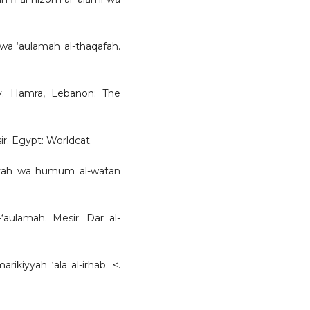
 wa ‘aulamah al-thaqafah.
abiy. Hamra, Lebanon: The
r. Egypt: Worldcat.
iyyah wa humum al-watan
‘aulamah. Mesir: Dar al-
arikiyyah ‘ala al-irhab. <.