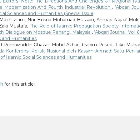
 Editors’ Note: The Directions And Challenges Of Regional Isl
he Modernization And Fourth Industrial Revolution
,
‘Abqari Jour
ocial Sciences and Humanities (Special Issue)
 Mazhisham, Nur Husna Mohamad Hussain, Ahmad Najaa’ Mokh
aki Mustafa,
The Role of Islamic Propagation Society Internati
faith Dialogue on Mosque Penang, Malaysia
,
‘Abqari Journal: Vol. 
ces and Humanities
 Rumaizuddin Ghazali, Mohd Azhar Ibrahim Resedi, Fikri Muha
 Konferensi Politik Nasional oleh Kassim Ahmad: Satu Penil
nal of Islamic Social Sciences and Humanities
ch
for this article.