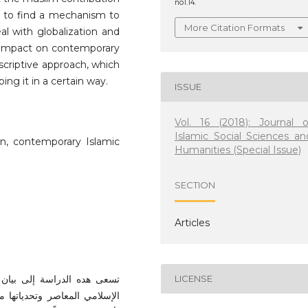
no1.14.
nd to find a mechanism to
More Citation Formats
al with globalization and
s impact on contemporary
scriptive approach, which
ng it in a certain way.
ISSUE
Vol. 16 (2018): Journal o
Islamic Social Sciences an
ion, contemporary Islamic
Humanities (Special Issue)
SECTION
Articles
تسعى هده الدراسة إلى بيان 
LICENSE
الإسلامي المعاصر وتحدياتها م