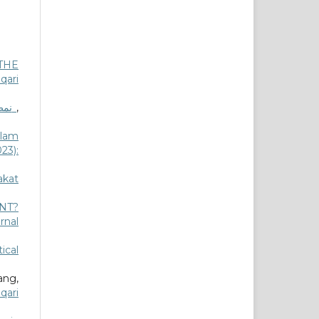
THE
qari
نمط الدعوة في إندونيسيا وتحدياته
,
alam
23):
akat
NT?
urnal
ical
ang,
qari