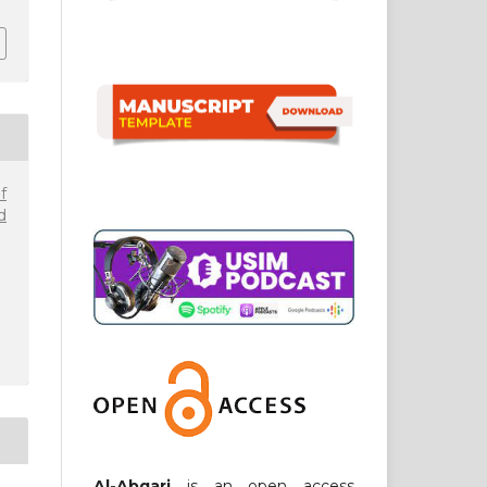
f
d
Al-Abqari
is an open access