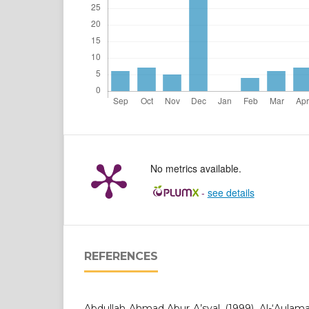
No metrics available.
-
see details
REFERENCES
Abdullah Ahmad Abur A’syal. (1999). Al-‘Aulama