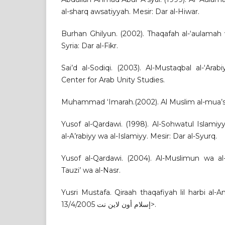
al-sharq awsatiyyah. Mesir: Dar al-Hiwar.
Burhan Ghilyun. (2002). Thaqafah al-‘aulamah
Syria: Dar al-Fikr.
Sai’d al-Sodiqi. (2003). Al-Mustaqbal al-‘Ar
Center for Arab Unity Studies.
Muhammad ‘Imarah.(2002). Al Muslim al-mua’si
Yusof al-Qardawi. (1998). Al-Sohwatul Islam
al-A’rabiyy wa al-Islamiyy. Mesir: Dar al-Syurq.
Yusof al-Qardawi. (2004). Al-Muslimun wa al-
Tauzi’ wa al-Nasr.
Yusri Mustafa. Qiraah thaqafiyah lil harbi al-Am
إسلام أون لاين نت 13/4/2005>.