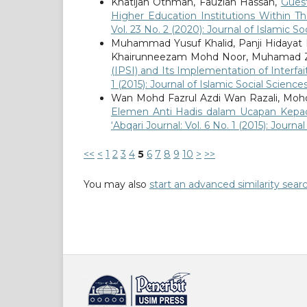
Khatijah Othman, Fauziah Hassan,
Guest
Higher Education Institutions Within T
Vol. 23 No. 2 (2020): Journal of Islamic S
Muhammad Yusuf Khalid, Panji Hidayat
Khairunneezam Mohd Noor, Muhamad Z
(IPSI) and Its Implementation of Inter
1 (2015): Journal of Islamic Social Scien
Wan Mohd Fazrul Azdi Wan Razali, Mohd
Elemen Anti Hadis dalam Ucapan Kepada
‘Abqari Journal: Vol. 6 No. 1 (2015): Jour
<<
<
1
2
3
4
5
6
7
8
9
10
>
>>
You may also
start an advanced similarity sear
خرید vpn