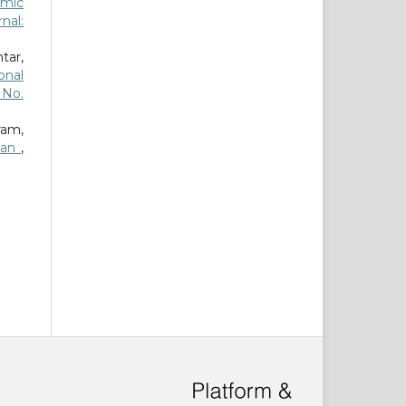
amic
nal:
tar,
onal
6 No.
ram,
aian
,