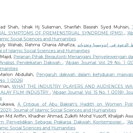
ad Shah, Ishak Hj Suliaman, Sharifah Basirah Syed Muhsin,
NAL SYMPTOMS OF PREMENSTRUAL SYNDROME (PMS)
,
‘Ab
Islamic Social Sciences and Humanities
syly Wahab, Rahma Ghania Alhafiza,
rnal of Islamic Social Sciences and Humanities
 Majid,
Peranan Pihak Berautoriti Menangani Penyelewengan d
 Analisis Pendekatan Dakwah
,
‘Abqari Journal: Vol. 29 No. 1 (20
umanities
Marlon Abdullah,
Pengaruh dakwah dalam kehidupan masyar
 No. 1 (2026)
ahman,
WHAT THE INDUSTRY PLAYERS AND AUDIENCES WA
ALAY FILM INDUSTRY
,
‘Abqari Journal: Vol. 15 No. 1 (2018): Jo
s
 Dukawa,
A Critique of Abu Bakrah's Hadith on Women Polit
1 (2021): Journal of Islamic Social Sciences and Humanities
 Ariffin, Khadher Ahmad, Zulkifli Mohd Yusoff, Khalijah Aw
alam Penyelidikan Sebagai Prakarsa Dakwah Kontemporari
,
‘Ab
Islamic Social Sciences and Humanities