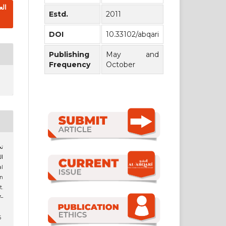
Estd.
2011
DOI
10.33102/abqari
Publishing
May and
Frequency
October
ال
n
.
7–
6