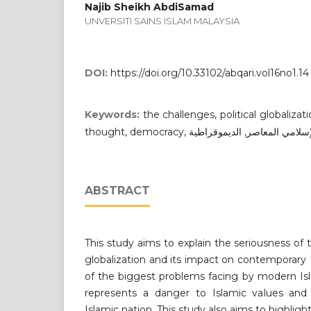
Najib Sheikh AbdiSamad
UNVERSITI SAINS ISLAM MALAYSIA
DOI:
https://doi.org/10.33102/abqari.vol16no1.14
Keywords:
the challenges, political globaliza
thought, democracy, معاصر, الديموقراطية
ABSTRACT
This study aims to explain the seriousness of t
globalization and its impact on contemporary I
of the biggest problems facing by modern Is
represents a danger to Islamic values and t
Islamic nation. This study also aims to highlig