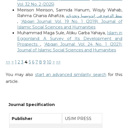
Vol. 32 No. 2 (2025)
Meirison Meirison, Sarmida Hanum, Wisyly Wahab,
Rahma Ghania Alhafiza,
نمط الدعوة في إندونيسيا وتحدياته
,
‘Abqari Journal: Vol. 19 No. 1 (2019): Journal of
Islamic Social Sciences and Humanities
Muhammad Maga Sule, Atiku Garba Yahaya,
Islam in
Eggonland: A Survey of Its Development and
Prospects
,
‘Abqari Journal: Vol. 24 No. 1 (2021):
Journal of Islamic Social Sciences and Humanities
<<
<
1
2
3
4
5
6
7
8
9
10
>
>>
You may also
start an advanced similarity search
for this
article.
Journal Specification
Publisher
USIM PRESS