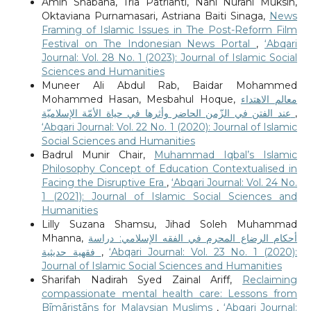
Amin Shabana, Tria Patrianti, Nani Nurani Muksin,
Oktaviana Purnamasari, Astriana Baiti Sinaga,
News
Framing of Islamic Issues in The Post-Reform Film
Festival on The Indonesian News Portal
,
‘Abqari
Journal: Vol. 28 No. 1 (2023): Journal of Islamic Social
Sciences and Humanities
Muneer Ali Abdul Rab, Baidar Mohammed
Mohammed Hasan, Mesbahul Hoque,
معالم الاهتداء
عند الفتن في الزّمن الحاضر وأثرها في حياة الأمّة الإسلاميّة
,
‘Abqari Journal: Vol. 22 No. 1 (2020): Journal of Islamic
Social Sciences and Humanities
Badrul Munir Chair,
Muhammad Iqbal’s Islamic
Philosophy Concept of Education Contextualised in
Facing the Disruptive Era
,
‘Abqari Journal: Vol. 24 No.
1 (2021): Journal of Islamic Social Sciences and
Humanities
Lilly Suzana Shamsu, Jihad Soleh Muhammad
Mhanna,
أحكام الرضاع المحرم في الفقه الإسلامي: دراسة
فقهية حديثية
,
‘Abqari Journal: Vol. 23 No. 1 (2020):
Journal of Islamic Social Sciences and Humanities
Sharifah Nadirah Syed Zainal Ariff,
Reclaiming
compassionate mental health care: Lessons from
Bīmāristāns for Malaysian Muslims
,
‘Abqari Journal: