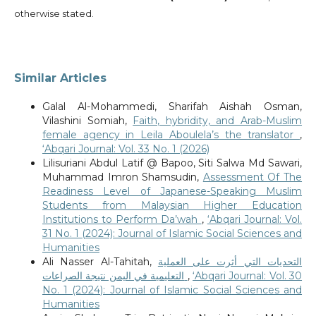
otherwise stated.
Similar Articles
Galal Al-Mohammedi, Sharifah Aishah Osman,
Vilashini Somiah,
Faith, hybridity, and Arab-Muslim
female agency in Leila Aboulela’s the translator
,
‘Abqari Journal: Vol. 33 No. 1 (2026)
Lilisuriani Abdul Latif @ Bapoo, Siti Salwa Md Sawari,
Muhammad Imron Shamsudin,
Assessment Of The
Readiness Level of Japanese-Speaking Muslim
Students from Malaysian Higher Education
Institutions to Perform Da’wah
,
‘Abqari Journal: Vol.
31 No. 1 (2024): Journal of Islamic Social Sciences and
Humanities
Ali Nasser Al-Tahitah,
التحديات التي أثرت على العملية
التعليمية في اليمن نتيجة الصراعات
,
‘Abqari Journal: Vol. 30
No. 1 (2024): Journal of Islamic Social Sciences and
Humanities