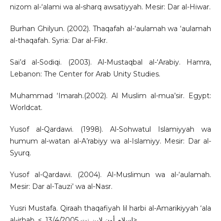
nizom al-‘alami wa al-sharq awsatiyyah. Mesir: Dar al-Hiwar.
Burhan Ghilyun. (2002). Thaqafah al-‘aulamah wa ‘aulamah
al-thaqafah. Syria: Dar al-Fikr.
Sai’d al-Sodiqi. (2003). Al-Mustaqbal al-‘Arabiy. Hamra,
Lebanon: The Center for Arab Unity Studies.
Muhammad ‘Imarah.(2002). Al Muslim al-mua’sir. Egypt:
Worldcat.
Yusof al-Qardawi. (1998). Al-Sohwatul Islamiyyah wa
humum al-watan al-A’rabiyy wa al-Islamiyy. Mesir: Dar al-
Syurq.
Yusof al-Qardawi. (2004). Al-Muslimun wa al-‘aulamah.
Mesir: Dar al-Tauzi’ wa al-Nasr.
Yusri Mustafa. Qiraah thaqafiyah lil harbi al-Amarikiyyah ‘ala
al-irhab. <. إسلام أون لاين نت 13/4/2005>.