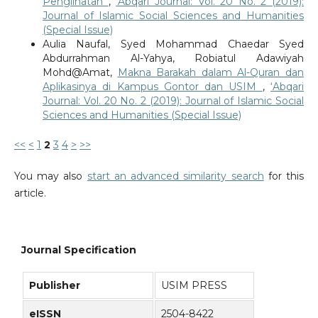
Penglihatan
,
‘Abqari Journal: Vol. 20 No. 2 (2019):
Journal of Islamic Social Sciences and Humanities
(Special Issue)
Aulia Naufal, Syed Mohammad Chaedar Syed
Abdurrahman Al-Yahya, Robiatul Adawiyah
Mohd@Amat,
Makna Barakah dalam Al-Quran dan
Aplikasinya di Kampus Gontor dan USIM
,
‘Abqari
Journal: Vol. 20 No. 2 (2019): Journal of Islamic Social
Sciences and Humanities (Special Issue)
<<
<
1
2
3
4
>
>>
You may also
start an advanced similarity search
for this
article.
Journal Specification
Publisher
USIM PRESS
eISSN
2504-8422