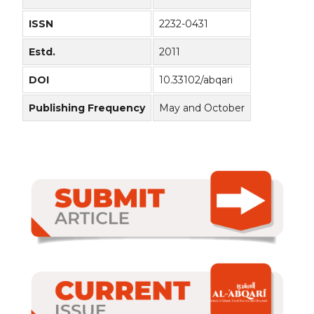
ISSN
2232-0431
Estd.
2011
DOI
10.33102/abqari
Publishing Frequency
May and October