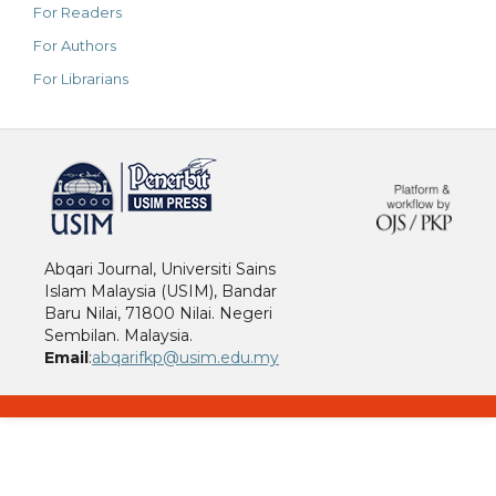
For Readers
For Authors
For Librarians
خرید vpn
Abqari Journal, Universiti Sains
Islam Malaysia (USIM), Bandar
Baru Nilai, 71800 Nilai. Negeri
Sembilan. Malaysia.
Email
:
abqarifkp@usim.edu.my