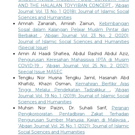
AND THE HALALAN TOYYIBAN CONCEPT
,
‘Abqari
Journal: Vol. 13 No. 1 (2018): Journal of Islamic Social
Sciences and Humanities
Amnah Zanariah, Amirah Zainun,
Kebimbangan
Sosial dalam Kalangan Pelajar Muslim Pintar dan
Berbakat
,
‘Abqari Journal: Vol. 23 No. 2 (2020):
Journal of Islamic Social Sciences and Humanities
(Special Issue)
Amin Al Haadi Shafiea, Abdul Rashid Abdul Aziz,
Pengurusan Keresahan Mahasiswa IPTA di Musim
COVID-19
,
‘Abqari Journal: Vol. 25 No. 2 (2021):
Special Issue MASEC
Tengku Nor Husna Tengku Jamil, Hasanah Abd
Khafidz, Khazri Osman,
Kemahiran Berfikir Aras
Tinggi Melalui Pendekatan Tadzakkur
,
‘Abqari
Journal: Vol. 19 No. 1 (2019): Journal of Islamic Social
Sciences and Humanities
Muhsin Nor Paizin, Dr. Suhaili Sarif,
Peranan
Pengkorporatan Pentadbiran Zakat Terhadap
Pengurusan Sumber Manusia: Kajian di Malaysia
,
‘Abqari Journal: Vol. 25 No. 1 (2021): Journal of Islamic
Social Sciences and Humanities