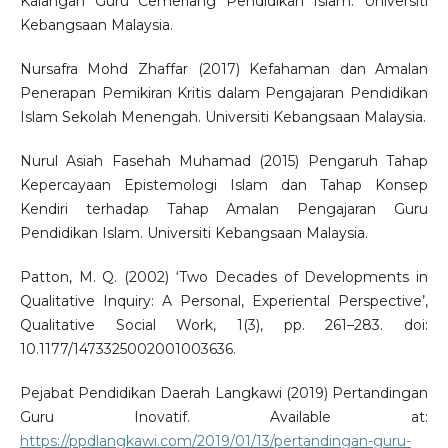
Kalangan Guru Cemerlang Pendidikan Islam. Universiti
Kebangsaan Malaysia.
Nursafra Mohd Zhaffar (2017) Kefahaman dan Amalan
Penerapan Pemikiran Kritis dalam Pengajaran Pendidikan
Islam Sekolah Menengah. Universiti Kebangsaan Malaysia.
Nurul Asiah Fasehah Muhamad (2015) Pengaruh Tahap
Kepercayaan Epistemologi Islam dan Tahap Konsep
Kendiri terhadap Tahap Amalan Pengajaran Guru
Pendidikan Islam. Universiti Kebangsaan Malaysia.
Patton, M. Q. (2002) ‘Two Decades of Developments in
Qualitative Inquiry: A Personal, Experiental Perspective’,
Qualitative Social Work, 1(3), pp. 261–283. doi:
10.1177/1473325002001003636.
Pejabat Pendidikan Daerah Langkawi (2019) Pertandingan
Guru Inovatif. Available at:
https://ppdlangkawi.com/2019/01/13/pertandingan-guru-