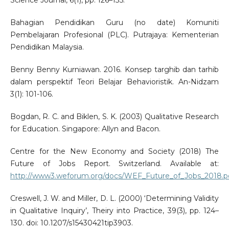
Science Journal, 6(1), pp. 126–135.
Bahagian Pendidikan Guru (no date) Komuniti
Pembelajaran Profesional (PLC). Putrajaya: Kementerian
Pendidikan Malaysia.
Benny Benny Kurniawan. 2016. Konsep targhib dan tarhib
dalam perspektif Teori Belajar Behavioristik. An-Nidzam
3(1): 101-106.
Bogdan, R. C. and Biklen, S. K. (2003) Qualitative Research
for Education. Singapore: Allyn and Bacon.
Centre for the New Economy and Society (2018) The
Future of Jobs Report. Switzerland. Available at:
http://www3.weforum.org/docs/WEF_Future_of_Jobs_2018.p
Creswell, J. W. and Miller, D. L. (2000) ‘Determining Validity
in Qualitative Inquiry’, Theiry into Practice, 39(3), pp. 124–
130. doi: 10.1207/s15430421tip3903.