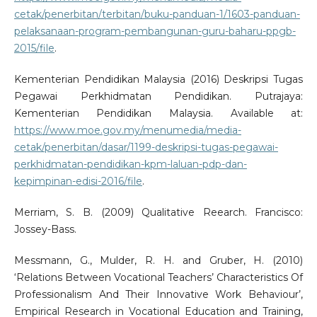
cetak/penerbitan/terbitan/buku-panduan-1/1603-panduan-
pelaksanaan-program-pembangunan-guru-baharu-ppgb-
2015/file
.
Kementerian Pendidikan Malaysia (2016) Deskripsi Tugas
Pegawai Perkhidmatan Pendidikan. Putrajaya:
Kementerian Pendidikan Malaysia. Available at:
https://www.moe.gov.my/menumedia/media-
cetak/penerbitan/dasar/1199-deskripsi-tugas-pegawai-
perkhidmatan-pendidikan-kpm-laluan-pdp-dan-
kepimpinan-edisi-2016/file
.
Merriam, S. B. (2009) Qualitative Reearch. Francisco:
Jossey-Bass.
Messmann, G., Mulder, R. H. and Gruber, H. (2010)
‘Relations Between Vocational Teachers’ Characteristics Of
Professionalism And Their Innovative Work Behaviour’,
Empirical Research in Vocational Education and Training,