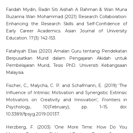
Faridah Mydin, Radin Siti Aishah A Rahman & Wan Muna
Ruzanna Wan Mohammad (2021) Research Collaboration:
Enhancing the Research Skills and Self-Confidence of
Early Career Academics. Asian Journal of University
Education. 17(3): 142-153.
Fatahiyah Elias (2020) Amalan Guru tentang Pendekatan
Berpusatkan Murid dalam Pengajaran Akidah untuk
Pembelajaran Murid, Tesis PhD. Universiti Kebangsaan
Malaysia.
Fischer, C., Malycha, C. P. and Schafmann, E. (2019) ‘The
Influence of Intrinsic Motivation and Synergistic Extrinsic
Motivators on Creativity and Innovation’, Frontiers in
Psychology, 10(February), pp. 1–15. doi:
10.3389/fpsyg.2019.00137.
Herzberg, F. (2003) ‘One More Time: How Do You