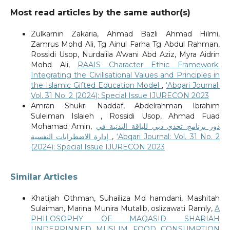
Most read articles by the same author(s)
Zulkarnin Zakaria, Ahmad Bazli Ahmad Hilmi,
Zamrus Mohd Ali, Tg Ainul Farha Tg Abdul Rahman,
Rossidi Usop, Nurdalila A'wani Abd Aziz, Myra Aidrin
Mohd Ali,
RAAIS Character Ethic Framework:
Integrating the Civilisational Values and Principles in
the Islamic Gifted Education Model
,
‘Abqari Journal:
Vol. 31 No. 2 (2024): Special Issue IJURECON 2023
Amran Shukri Naddaf, Abdelrahman Ibrahim
Suleiman Islaieh , Rossidi Usop, Ahmad Fuad
Mohamad Amin,
دور برنامج تحدي دبي للياقة البدنية في
إدارة الاضطرابات النفسية
,
‘Abqari Journal: Vol. 31 No. 2
(2024): Special Issue IJURECON 2023
Similar Articles
Khatijah Othman, Suhailiza Md hamdani, Mashitah
Sulaiman, Marina Munira Mutalib, oslizawati Ramly,
A
PHILOSOPHY OF MAQASID SHARIAH
UNDERPINNED MUSLIM FOOD CONSUMPTION