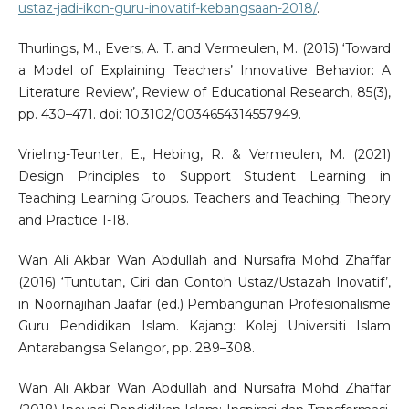
ustaz-jadi-ikon-guru-inovatif-kebangsaan-2018/
.
Thurlings, M., Evers, A. T. and Vermeulen, M. (2015) ‘Toward
a Model of Explaining Teachers’ Innovative Behavior: A
Literature Review’, Review of Educational Research, 85(3),
pp. 430–471. doi: 10.3102/0034654314557949.
Vrieling-Teunter, E., Hebing, R. & Vermeulen, M. (2021)
Design Principles to Support Student Learning in
Teaching Learning Groups. Teachers and Teaching: Theory
and Practice 1-18.
Wan Ali Akbar Wan Abdullah and Nursafra Mohd Zhaffar
(2016) ‘Tuntutan, Ciri dan Contoh Ustaz/Ustazah Inovatif’,
in Noornajihan Jaafar (ed.) Pembangunan Profesionalisme
Guru Pendidikan Islam. Kajang: Kolej Universiti Islam
Antarabangsa Selangor, pp. 289–308.
Wan Ali Akbar Wan Abdullah and Nursafra Mohd Zhaffar