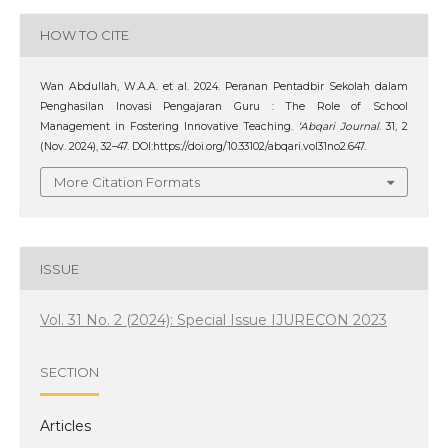
HOW TO CITE
Wan Abdullah, W.A.A. et al. 2024. Peranan Pentadbir Sekolah dalam
Penghasilan Inovasi Pengajaran Guru : The Role of School
Management in Fostering Innovative Teaching.
‘Abqari Journal
. 31, 2
(Nov. 2024), 32–47. DOI:https://doi.org/10.33102/abqari.vol31no2.647.
More Citation Formats
ISSUE
Vol. 31 No. 2 (2024): Special Issue IJURECON 2023
SECTION
Articles