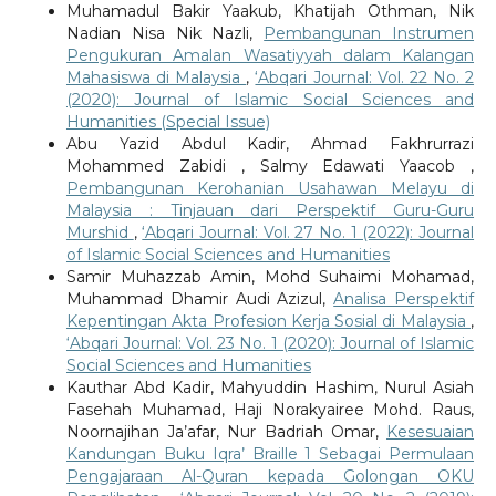
Muhamadul Bakir Yaakub, Khatijah Othman, Nik
Nadian Nisa Nik Nazli,
Pembangunan Instrumen
Pengukuran Amalan Wasatiyyah dalam Kalangan
Mahasiswa di Malaysia
,
‘Abqari Journal: Vol. 22 No. 2
(2020): Journal of Islamic Social Sciences and
Humanities (Special Issue)
Abu Yazid Abdul Kadir, Ahmad Fakhrurrazi
Mohammed Zabidi , Salmy Edawati Yaacob ,
Pembangunan Kerohanian Usahawan Melayu di
Malaysia : Tinjauan dari Perspektif Guru-Guru
Murshid
,
‘Abqari Journal: Vol. 27 No. 1 (2022): Journal
of Islamic Social Sciences and Humanities
Samir Muhazzab Amin, Mohd Suhaimi Mohamad,
Muhammad Dhamir Audi Azizul,
Analisa Perspektif
Kepentingan Akta Profesion Kerja Sosial di Malaysia
,
‘Abqari Journal: Vol. 23 No. 1 (2020): Journal of Islamic
Social Sciences and Humanities
Kauthar Abd Kadir, Mahyuddin Hashim, Nurul Asiah
Fasehah Muhamad, Haji Norakyairee Mohd. Raus,
Noornajihan Ja’afar, Nur Badriah Omar,
Kesesuaian
Kandungan Buku Iqra’ Braille 1 Sebagai Permulaan
Pengajaraan Al-Quran kepada Golongan OKU