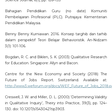
Science Journal, 6(1), pp. 126–135.
Bahagian Pendidikan Guru (no date) Komuniti
Pembelajaran Profesional (PLC). Putrajaya: Kementerian
Pendidikan Malaysia.
Benny Benny Kurniawan. 2016. Konsep targhib dan tarhib
dalam perspektif Teori Belajar Behavioristik. An-Nidzam
3(1): 101-106.
Bogdan, R. C. and Biklen, S. K. (2003) Qualitative Research
for Education. Singapore: Allyn and Bacon.
Centre for the New Economy and Society (2018) The
Future of Jobs Report. Switzerland. Available at:
http://www3.weforum.org/docs/WEF_Future_of_Jobs_2018.p
Creswell, J. W. and Miller, D. L. (2000) ‘Determining Validity
in Qualitative Inquiry’, Theiry into Practice, 39(3), pp. 124–
130. doi: 10.1207/s15430421tip3903.