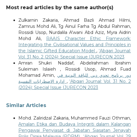
Most read articles by the same author(s)
Zulkarnin Zakaria, Ahmad Bazli Ahmad Hilmi,
Zamrus Mohd Ali, Tg Ainul Farha Tg Abdul Rahman,
Rossidi Usop, Nurdalila A'wani Abd Aziz, Myra Aidrin
Mohd Ali,
RAAIS Character Ethic Framework:
Integrating the Civilisational Values and Principles in
the Islamic Gifted Education Model
,
‘Abqari Journal:
Vol. 31 No. 2 (2024): Special Issue IJURECON 2023
Amran Shukri Naddaf, Abdelrahman Ibrahim
Suleiman Islaieh , Rossidi Usop, Ahmad Fuad
Mohamad Amin,
دور برنامج تحدي دبي للياقة البدنية في
إدارة الاضطرابات النفسية
,
‘Abqari Journal: Vol. 31 No. 2
(2024): Special Issue IJURECON 2023
Similar Articles
Mohd. Zaliridzal Zakaria, Muhammed Fauzi Othman,
Amalan Etika dan Budaya Integriti dalam Kalangan
Pengawai Penyiasat di Jabatan Siasatan Jenayah
Polis Diraja Malaysia (PDRM)
,
‘Abqari Journal: Vol. 29