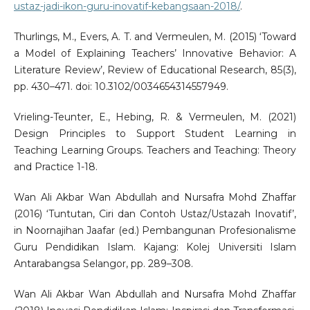
ustaz-jadi-ikon-guru-inovatif-kebangsaan-2018/
.
Thurlings, M., Evers, A. T. and Vermeulen, M. (2015) ‘Toward
a Model of Explaining Teachers’ Innovative Behavior: A
Literature Review’, Review of Educational Research, 85(3),
pp. 430–471. doi: 10.3102/0034654314557949.
Vrieling-Teunter, E., Hebing, R. & Vermeulen, M. (2021)
Design Principles to Support Student Learning in
Teaching Learning Groups. Teachers and Teaching: Theory
and Practice 1-18.
Wan Ali Akbar Wan Abdullah and Nursafra Mohd Zhaffar
(2016) ‘Tuntutan, Ciri dan Contoh Ustaz/Ustazah Inovatif’,
in Noornajihan Jaafar (ed.) Pembangunan Profesionalisme
Guru Pendidikan Islam. Kajang: Kolej Universiti Islam
Antarabangsa Selangor, pp. 289–308.
Wan Ali Akbar Wan Abdullah and Nursafra Mohd Zhaffar