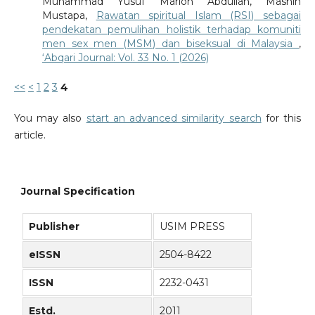
Muhammad Yusuf Marlon Abdullah, Masnih
Mustapa,
Rawatan spiritual Islam (RSI) sebagai
pendekatan pemulihan holistik terhadap komuniti
men sex men (MSM) dan biseksual di Malaysia
,
‘Abqari Journal: Vol. 33 No. 1 (2026)
<<
<
1
2
3
4
You may also
start an advanced similarity search
for this
article.
Journal Specification
Publisher
USIM PRESS
eISSN
2504-8422
ISSN
2232-0431
Estd.
2011