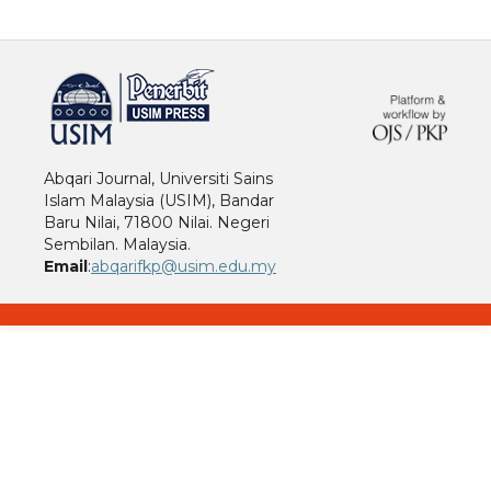
خرید vpn
Abqari Journal, Universiti Sains
Islam Malaysia (USIM), Bandar
Baru Nilai, 71800 Nilai. Negeri
Sembilan. Malaysia.
Email
:
abqarifkp@usim.edu.my