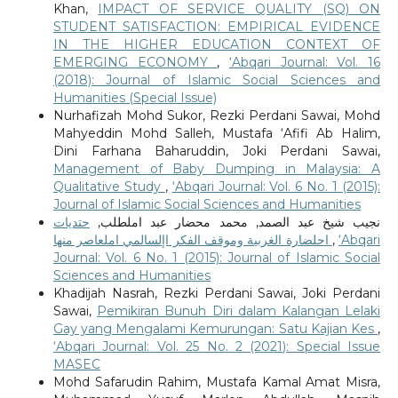
Khan,
IMPACT OF SERVICE QUALITY (SQ) ON
STUDENT SATISFACTION: EMPIRICAL EVIDENCE
IN THE HIGHER EDUCATION CONTEXT OF
EMERGING ECONOMY
,
‘Abqari Journal: Vol. 16
(2018): Journal of Islamic Social Sciences and
Humanities (Special Issue)
Nurhafizah Mohd Sukor, Rezki Perdani Sawai, Mohd
Mahyeddin Mohd Salleh, Mustafa ‘Afifi Ab Halim,
Dini Farhana Baharuddin, Joki Perdani Sawai,
Management of Baby Dumping in Malaysia: A
Qualitative Study
,
‘Abqari Journal: Vol. 6 No. 1 (2015):
Journal of Islamic Social Sciences and Humanities
نجيب شيخ عبد الصمد, محمد محضار عبد املطلب,
حتديات
احلضارة الغربية وموقف الفكر اإلسالمي املعاصر منها
,
‘Abqari
Journal: Vol. 6 No. 1 (2015): Journal of Islamic Social
Sciences and Humanities
Khadijah Nasrah, Rezki Perdani Sawai, Joki Perdani
Sawai,
Pemikiran Bunuh Diri dalam Kalangan Lelaki
Gay yang Mengalami Kemurungan: Satu Kajian Kes
,
‘Abqari Journal: Vol. 25 No. 2 (2021): Special Issue
MASEC
Mohd Safarudin Rahim, Mustafa Kamal Amat Misra,