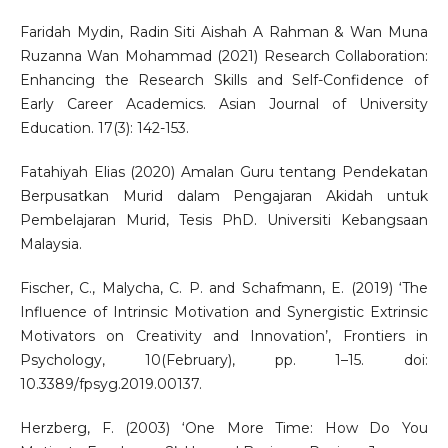
Faridah Mydin, Radin Siti Aishah A Rahman & Wan Muna
Ruzanna Wan Mohammad (2021) Research Collaboration:
Enhancing the Research Skills and Self-Confidence of
Early Career Academics. Asian Journal of University
Education. 17(3): 142-153.
Fatahiyah Elias (2020) Amalan Guru tentang Pendekatan
Berpusatkan Murid dalam Pengajaran Akidah untuk
Pembelajaran Murid, Tesis PhD. Universiti Kebangsaan
Malaysia.
Fischer, C., Malycha, C. P. and Schafmann, E. (2019) ‘The
Influence of Intrinsic Motivation and Synergistic Extrinsic
Motivators on Creativity and Innovation’, Frontiers in
Psychology, 10(February), pp. 1–15. doi:
10.3389/fpsyg.2019.00137.
Herzberg, F. (2003) ‘One More Time: How Do You