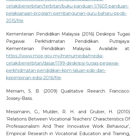
cetak/penerbitan/terbitan/buku-panduan-1/1603-panduan-
pelaksanaan-program-pembangunan-guru-baharu-ppgb-
2015/file
.
Kementerian Pendidikan Malaysia (2016) Deskripsi Tugas
Pegawai Perkhidmatan Pendidikan. Putrajaya:
Kementerian Pendidikan Malaysia. Available at:
https://www.moe.gov.my/menumedia/media-
cetak/penerbitan/dasar/1199-deskripsi-tugas-pegawai-
perkhidmatan-pendidikan-kpm-laluan-pdp-dan-
kepimpinan-edisi-2016/file
.
Merriam, S. B. (2009) Qualitative Reearch. Francisco:
Jossey-Bass.
Messmann, G., Mulder, R. H. and Gruber, H. (2010)
‘Relations Between Vocational Teachers’ Characteristics Of
Professionalism And Their Innovative Work Behaviour’,
Empirical Research in Vocational Education and Training,