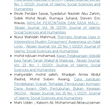
No. 1 (2023): Journal of Islamic Social Sciences and
Humanities
Rezki Perdani Sawai, Syaidatun Nazirah Abu Zahrin,
Sidek Mohd Noah, Rumaya Juharid, Steven Eric
Krauss,
AKHLAK PERCINTAAN DAN RASA MALU
,
‘Abqari Journal: Vol. 18 (2019): Journal of Islamic
Social Sciences and Humanities
Nurul Wahidah Mahmud,
Thematic Analysis Uses in
Interpreting Muslim Consumers' Awareness on Halal
Logo
,
‘Abqari Journal: Vol. 23 No. 1 (2020): Journal of
Islamic Social Sciences and Humanities
mohd ridzuan mohamad,
Kajian Pelaksanaan Istibdāl
bagi Tanah-Tanah Wakaf di Malaysia
,
‘Abqari Journal:
Vol. 23 No. 1 (2020): Journal of Islamic Social
Sciences and Humanities
mahyeddin mohd salleh, Khadijah Amira Abdul
Rashid, Mohd Soberi Awang,
Garis panduan
Pendekatan Syariah Terhadap Pengurusan Komisen
Dana Awam Oleh Pertubuhan Bukan Kerajaan
(NGOs)
,
‘Abqari Journal: Vol. 25 No. 1 (2021): Journal
of Islamic Social Sciences and Humanities
Mahi Uddin ., Kalsom Ali, Mohammad Aktaruzzaman