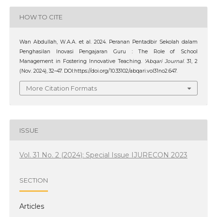
HOW TO CITE
Wan Abdullah, W.A.A. et al. 2024. Peranan Pentadbir Sekolah dalam
Penghasilan Inovasi Pengajaran Guru : The Role of School
Management in Fostering Innovative Teaching.
‘Abqari Journal
. 31, 2
(Nov. 2024), 32–47. DOI:https://doi.org/10.33102/abqari.vol31no2.647.
More Citation Formats
ISSUE
Vol. 31 No. 2 (2024): Special Issue IJURECON 2023
SECTION
Articles