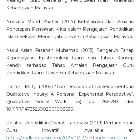
Kalangan Guru Cemerlang Pendidikan Islam. Universiti
Kebangsaan Malaysia.
Nursafra Mohd Zhaffar (2017) Kefahaman dan Amalan
Penerapan Pemikiran Kritis dalam Pengajaran Pendidikan
Islam Sekolah Menengah. Universiti Kebangsaan Malaysia.
Nurul Asiah Fasehah Muhamad (2015) Pengaruh Tahap
Kepercayaan Epistemologi Islam dan Tahap Konsep
Kendiri terhadap Tahap Amalan Pengajaran Guru
Pendidikan Islam. Universiti Kebangsaan Malaysia.
Patton, M. Q. (2002) ‘Two Decades of Developments in
Qualitative Inquiry: A Personal, Experiental Perspective’,
Qualitative Social Work, 1(3), pp. 261–283. doi:
10.1177/1473325002001003636.
Pejabat Pendidikan Daerah Langkawi (2019) Pertandingan
Guru Inovatif. Available at:
https://ppdlangkawi.com/2019/01/13/pertandingan-guru-