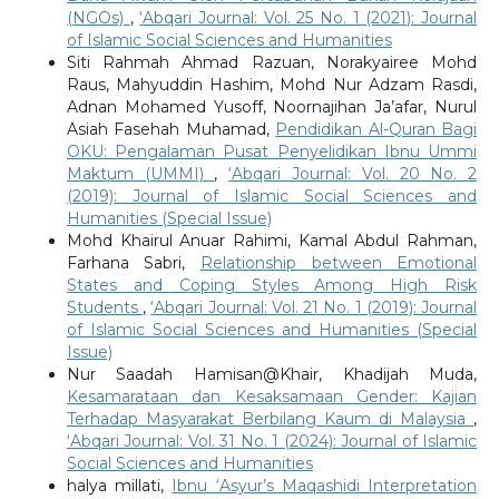
(NGOs)
,
‘Abqari Journal: Vol. 25 No. 1 (2021): Journal
of Islamic Social Sciences and Humanities
Siti Rahmah Ahmad Razuan, Norakyairee Mohd
Raus, Mahyuddin Hashim, Mohd Nur Adzam Rasdi,
Adnan Mohamed Yusoff, Noornajihan Ja’afar, Nurul
Asiah Fasehah Muhamad,
Pendidikan Al-Quran Bagi
OKU: Pengalaman Pusat Penyelidikan Ibnu Ummi
Maktum (UMMI)
,
‘Abqari Journal: Vol. 20 No. 2
(2019): Journal of Islamic Social Sciences and
Humanities (Special Issue)
Mohd Khairul Anuar Rahimi, Kamal Abdul Rahman,
Farhana Sabri,
Relationship between Emotional
States and Coping Styles Among High Risk
Students
,
‘Abqari Journal: Vol. 21 No. 1 (2019): Journal
of Islamic Social Sciences and Humanities (Special
Issue)
Nur Saadah Hamisan@Khair, Khadijah Muda,
Kesamarataan dan Kesaksamaan Gender: Kajian
Terhadap Masyarakat Berbilang Kaum di Malaysia
,
‘Abqari Journal: Vol. 31 No. 1 (2024): Journal of Islamic
Social Sciences and Humanities
halya millati,
Ibnu ‘Asyur’s Maqashidi Interpretation