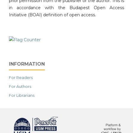
prior permission from the publisher or the author. This is
in accordance with the Budapest Open Access
Initiative (BOAI) definition of open access.
INFORMATION
For Readers
For Authors
For Librarians
خرید vpn