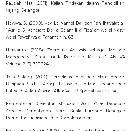
Fauziah Mat. (2011). Kajian Tindakan dalam Pendidikan.
kajang, Selangor.
Hawwa, S. (2009). Kay La Namdi Ba`idan `an Ihtiyajat al-
`Asr, c. 5. Kaherah: Dar al-Salam li al-Tiba`ah wa al-Nasyr
wa al-Tawzi’ wa al-Tarjamah, h. 83.
Heriyanto. (2018). Thematic Analysis sebagai Metode
Menganalisa Data untuk Penelitian Kualitatif. ANUVA
Volume 2 (3), 317-324.
Jasni Sulong. (2016). Pemeliharaan Akidah Islam: Analisis
Daripada Sudut Penguatkuasaan Undang-Undang dan
Fatwa di Pulau Pinang. Afkar Vol. 18 Special Issue, 1-34.
Kementerian Kesihatan Malaysia. (2011). Garis Panduan
Amalan Pengubatan Islam. Kuala Lumpur: Bahagian
Perubatan Tradisional dan Komplementari .
Mohammad Natsir. (1978). Fiqhud Da'wah. Jakarta: Dewan