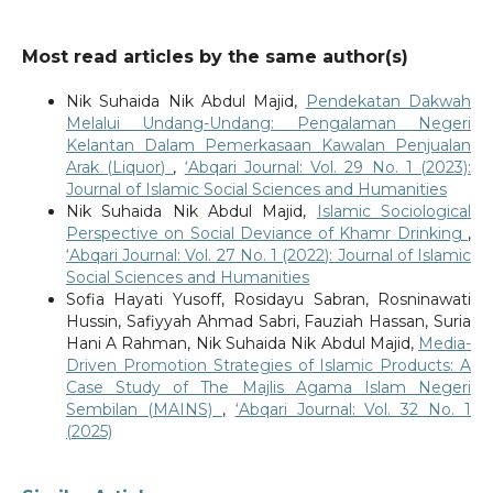
Most read articles by the same author(s)
Nik Suhaida Nik Abdul Majid,
Pendekatan Dakwah
Melalui Undang-Undang: Pengalaman Negeri
Kelantan Dalam Pemerkasaan Kawalan Penjualan
Arak (Liquor)
,
‘Abqari Journal: Vol. 29 No. 1 (2023):
Journal of Islamic Social Sciences and Humanities
Nik Suhaida Nik Abdul Majid,
Islamic Sociological
Perspective on Social Deviance of Khamr Drinking
,
‘Abqari Journal: Vol. 27 No. 1 (2022): Journal of Islamic
Social Sciences and Humanities
Sofia Hayati Yusoff, Rosidayu Sabran, Rosninawati
Hussin, Safiyyah Ahmad Sabri, Fauziah Hassan, Suria
Hani A Rahman, Nik Suhaida Nik Abdul Majid,
Media-
Driven Promotion Strategies of Islamic Products: A
Case Study of The Majlis Agama Islam Negeri
Sembilan (MAINS)
,
‘Abqari Journal: Vol. 32 No. 1
(2025)