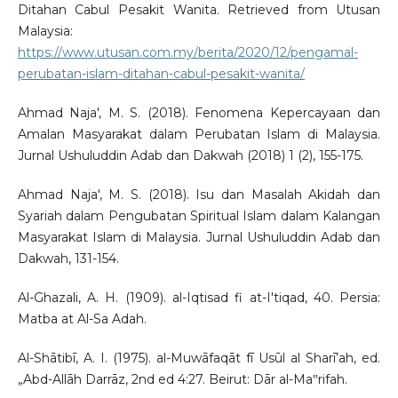
Ditahan Cabul Pesakit Wanita. Retrieved from Utusan
Malaysia:
https://www.utusan.com.my/berita/2020/12/pengamal-
perubatan-islam-ditahan-cabul-pesakit-wanita/
Ahmad Naja', M. S. (2018). Fenomena Kepercayaan dan
Amalan Masyarakat dalam Perubatan Islam di Malaysia.
Jurnal Ushuluddin Adab dan Dakwah (2018) 1 (2), 155-175.
Ahmad Naja', M. S. (2018). Isu dan Masalah Akidah dan
Syariah dalam Pengubatan Spiritual Islam dalam Kalangan
Masyarakat Islam di Malaysia. Jurnal Ushuluddin Adab dan
Dakwah, 131-154.
Al-Ghazali, A. H. (1909). al-Iqtisad fi at-I'tiqad, 40. Persia:
Matba at Al-Sa Adah.
Al-Shātibī, A. I. (1975). al-Muwāfaqāt fī Usūl al Sharī’ah, ed.
„Abd-Allāh Darrāz, 2nd ed 4:27. Beirut: Dār al-Ma‟rifah.