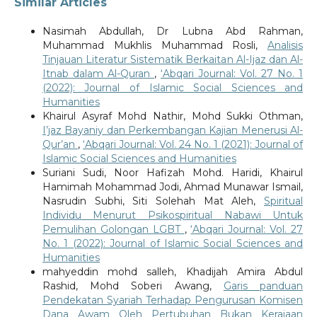
Similar Articles
Nasimah Abdullah, Dr Lubna Abd Rahman,
Muhammad Mukhlis Muhammad Rosli,
Analisis
Tinjauan Literatur Sistematik Berkaitan Al-Ijaz dan Al-
Itnab dalam Al-Quran
,
‘Abqari Journal: Vol. 27 No. 1
(2022): Journal of Islamic Social Sciences and
Humanities
Khairul Asyraf Mohd Nathir, Mohd Sukki Othman,
I’jaz Bayaniy dan Perkembangan Kajian Menerusi Al-
Qur’an
,
‘Abqari Journal: Vol. 24 No. 1 (2021): Journal of
Islamic Social Sciences and Humanities
Suriani Sudi, Noor Hafizah Mohd. Haridi, Khairul
Hamimah Mohammad Jodi, Ahmad Munawar Ismail,
Nasrudin Subhi, Siti Solehah Mat Aleh,
Spiritual
Individu Menurut Psikospiritual Nabawi Untuk
Pemulihan Golongan LGBT
,
‘Abqari Journal: Vol. 27
No. 1 (2022): Journal of Islamic Social Sciences and
Humanities
mahyeddin mohd salleh, Khadijah Amira Abdul
Rashid, Mohd Soberi Awang,
Garis panduan
Pendekatan Syariah Terhadap Pengurusan Komisen
Dana Awam Oleh Pertubuhan Bukan Kerajaan