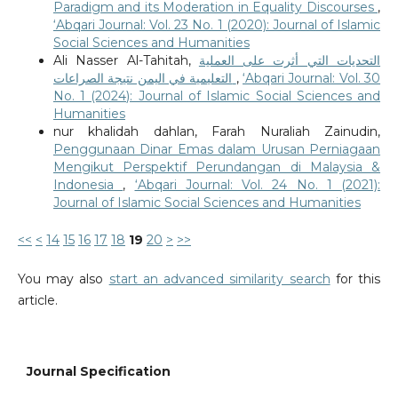
Paradigm and its Moderation in Equality Discourses
,
‘Abqari Journal: Vol. 23 No. 1 (2020): Journal of Islamic
Social Sciences and Humanities
Ali Nasser Al-Tahitah,
التحديات التي أثرت على العملية
التعليمية في اليمن نتيجة الصراعات
,
‘Abqari Journal: Vol. 30
No. 1 (2024): Journal of Islamic Social Sciences and
Humanities
nur khalidah dahlan, Farah Nuraliah Zainudin,
Penggunaan Dinar Emas dalam Urusan Perniagaan
Mengikut Perspektif Perundangan di Malaysia &
Indonesia
,
‘Abqari Journal: Vol. 24 No. 1 (2021):
Journal of Islamic Social Sciences and Humanities
<<
<
14
15
16
17
18
19
20
>
>>
You may also
start an advanced similarity search
for this
article.
Journal Specification