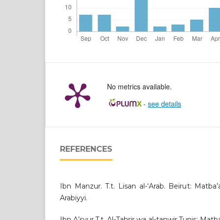
No metrics available.
-
see details
REFERENCES
Ibn Manzur. T.t. Lisan al-‘Arab. Beirut: Matba’
Arabiyyi.
Ibn A’syur.T.t. Al-Tahrir wa al-tanwir.Tunis: Matb