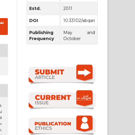
Estd.
2011
DOI
10.33102/abqari
Publishing
May and
Frequency
October
.
اس
ا
ic