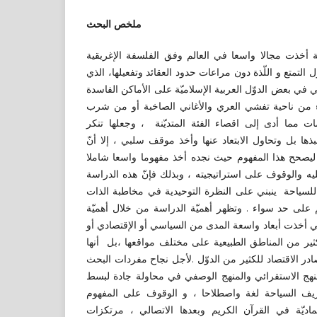
ملخص البحث
حة أخذت مجالا واسعا في العالم وفق الفلسفة الإغريقية
 التمتع و اللّذة دون مراعات حدود العقائد وتفعيلها، الذي
 في بعض الدوّل العربية الإسلاميّة على الأماكن الفاسدة
ء من ناحية تفشي العري والأغاني الصاخبة أو من شرب
 مما أدى إلى اقصاء الفئة المتديّنة ، وجعلها تنكر
ذها بل وتحاول الابتعاد عنها وأخذ موقف سلبي ، إلا أنّ
 ليصحح هذا المفهوم حيث نجده أخذ مفهوما واسعا شاملا
يه والوقوف على استراتيجيته ، وبذلك فإنّ هذه الدراسة
سياحة ينبني على النظرة التوحيدية في مخاطبة الذات
م على حد سواء . وتظهر أهميّة الدراسة من خلال أهميّة
ي أخذت أبعاد واسعة المدى من السياسي أو الإقتصادي أو
ثير من المناطق الطبيعية على مختلف مواقعها ،بل أنها
لاقتصاد للكثير من الدوّل .لأجل نجاح مفردات البحث
نهج الاستقرائي والمنهج الوصفي في محاولة جادة لبسط
عريف السياحة لغة واصطلاحا ، و الوقوف على المفهوم
ماديّة في القرآن الكريم وبعدها الاتصالي ، مرتكزات