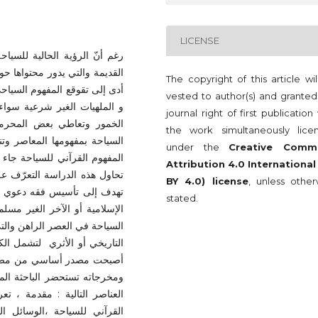
LICENSE
رغم أنّ الرؤية الحالية للسيا
القديمة والتي يدور محتواها حول
The copyright of this article wi
أدى إلى تقوقع المفهوم السياحي
vested to author(s) and granted
و الملهيات الغير شرعية سوا
journal right of first publication
الخمور وتعاطي بعض المحرمات
the work simultaneously lice
السياحة بمفهومها المعاصر وتنب
under the
Creative Comm
المفهوم القرآني للسياحة جاء
Attribution 4.0 International
تحاول هذه الدراسة التعرّف عل
BY 4.0) license
, unless other
تهدف إلى تأسيس فقه دعوي لل
stated.
الإسلامية أو الآخر الغير مسل
السياحة في العصر الراهن والت
التاريخي أو الأثري لتشمل الك
أصبحت مصدر أساسي من مصادر ا
ومخرجاته تستحضر الباحثة الم
العناصر التالية : مقدمة ، ت
القرآني للسياحة ،الوسائل ال