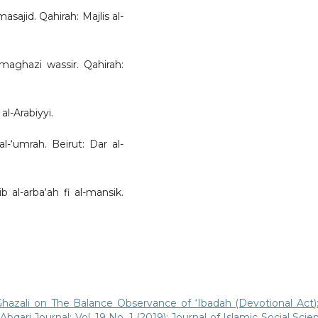
asajid. Qahirah: Majlis al-
l-maghazi wassir. Qahirah:
 al-Arabiyyi.
al-‘umrah. Beirut: Dar al-
ib al-arba‘ah fi al-mansik.
hazali on The Balance Observance of ‘Ibadah (Devotional Act)
‘Abqari Journal: Vol. 19 No. 1 (2019): Journal of Islamic Social Scie