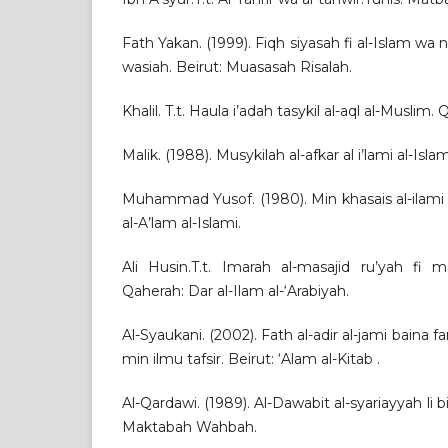
Fath Yakan. (1999). Fiqh siyasah fi al-Islam wa na
wasiah. Beirut: Muasasah Risalah.
Khalil. T.t. Haula i’adah tasykil al-aql al-Muslim.
Malik. (1988). Musykilah al-afkar al i’lami al-Isla
Muhammad Yusof. (1980). Min khasais al-ilami 
al-A’lam al-Islami.
Ali Husin.T.t. Imarah al-masajid ru’yah fi ma
Qaherah: Dar al-Ilam al-‘Arabiyah.
Al-Syaukani. (2002). Fath al-adir al-jami baina fa
min ilmu tafsir. Beirut: ‘Alam al-Kitab .
Al-Qardawi. (1989). Al-Dawabit al-syariayyah li bi
Maktabah Wahbah.