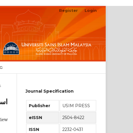
Register
Login
Search
NG
s
Journal Specification
است
Publisher
USIM PRESS
eISSN
2504-8422
View
ISSN
2232-0431