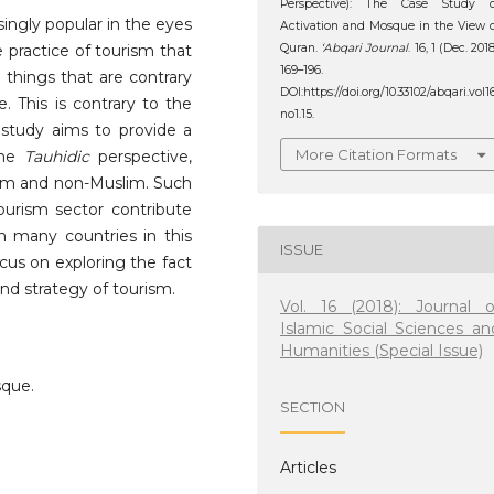
Perspective): The Case Study o
singly popular in the eyes
Activation and Mosque in the View 
 practice of tourism that
Quran.
‘Abqari Journal
. 16, 1 (Dec. 2018
169–196.
 things that are contrary
DOI:https://doi.org/10.33102/abqari.vol1
 This is contrary to the
no1.15.
s study aims to provide a
More Citation Formats
the
Tauhidic
perspective,
lim and non-Muslim. Such
urism sector contribute
n many countries in this
ISSUE
focus on exploring the fact
and strategy of tourism.
Vol. 16 (2018): Journal o
Islamic Social Sciences an
Humanities (Special Issue)
que.
SECTION
Articles