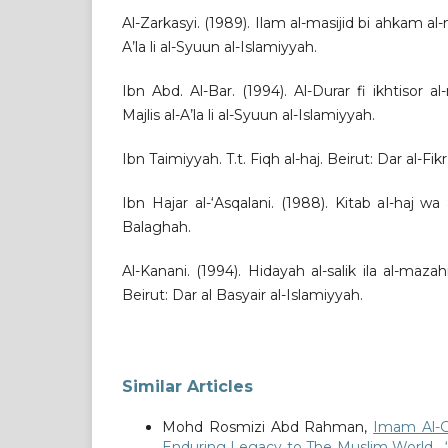
Al-Zarkasyi. (1989). Ilam al-masijid bi ahkam al-m
A’la li al-Syuun al-Islamiyyah.
Ibn Abd. Al-Bar. (1994). Al-Durar fi ikhtisor a
Majlis al-A’la li al-Syuun al-Islamiyyah.
Ibn Taimiyyah. T.t. Fiqh al-haj. Beirut: Dar al-Fikr
Ibn Hajar al-‘Asqalani. (1988). Kitab al-haj wa 
Balaghah.
Al-Kanani. (1994). Hidayah al-salik ila al-mazah
Beirut: Dar al Basyair al-Islamiyyah.
Similar Articles
Mohd Rosmizi Abd Rahman,
Imam Al-G
Enduring Legacy to The Muslim World
,