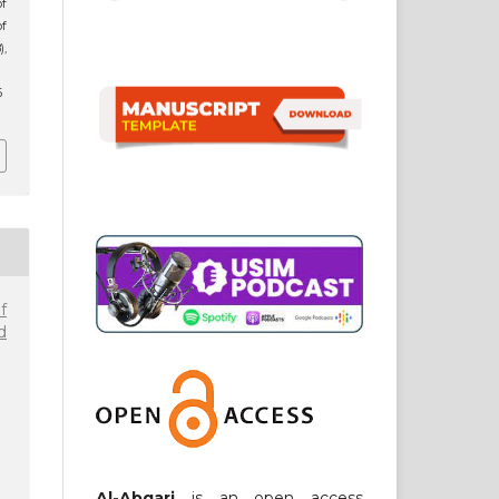
f
of
),
6
f
d
Al-Abqari
is an open access