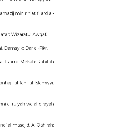
mazij min rihlat fi ard al-
 Qatar: Wizaratul Awqaf.
mi. Damsyik: Dar al-Fikr.
al-Islami. Mekah: Rabitah
nhaj al-fan al-Islamiyyi.
nni al-ru’yah wa al-dirayah
na’ al-masajid. Al Qahirah: