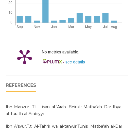
No metrics available.
-
see details
REFERENCES
Ibn Manzur. T.t. Lisan al-‘Arab. Beirut: Matba’ah Dar Ihya’
al-Turath al-Arabiyyi.
Ibn A’syur.T.t. Al-Tahrir wa al-tanwir.Tunis: Matba’ah al-Dar