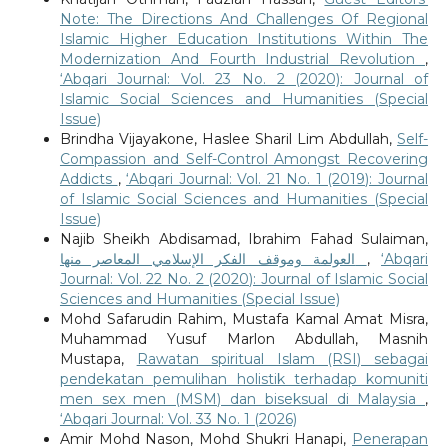
Note: The Directions And Challenges Of Regional
Islamic Higher Education Institutions Within The
Modernization And Fourth Industrial Revolution
,
‘Abqari Journal: Vol. 23 No. 2 (2020): Journal of
Islamic Social Sciences and Humanities (Special
Issue)
Brindha Vijayakone, Haslee Sharil Lim Abdullah,
Self-
Compassion and Self-Control Amongst Recovering
Addicts
,
‘Abqari Journal: Vol. 21 No. 1 (2019): Journal
of Islamic Social Sciences and Humanities (Special
Issue)
Najib Sheikh Abdisamad, Ibrahim Fahad Sulaiman,
العولمة وموقف الفكر الإسلامي المعاصر منها
,
‘Abqari
Journal: Vol. 22 No. 2 (2020): Journal of Islamic Social
Sciences and Humanities (Special Issue)
Mohd Safarudin Rahim, Mustafa Kamal Amat Misra,
Muhammad Yusuf Marlon Abdullah, Masnih
Mustapa,
Rawatan spiritual Islam (RSI) sebagai
pendekatan pemulihan holistik terhadap komuniti
men sex men (MSM) dan biseksual di Malaysia
,
‘Abqari Journal: Vol. 33 No. 1 (2026)
Amir Mohd Nason, Mohd Shukri Hanapi,
Penerapan