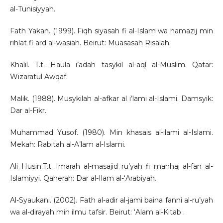
al-Tunisiyyah.
Fath Yakan. (1999). Fiqh siyasah fi al-Islam wa namazij min
rihlat fi ard al-wasiah. Beirut: Muasasah Risalah.
Khalil. T.t. Haula i’adah tasykil al-aql al-Muslim. Qatar:
Wizaratul Awqaf.
Malik. (1988). Musykilah al-afkar al i’lami al-Islami. Damsyik:
Dar al-Fikr.
Muhammad Yusof. (1980). Min khasais al-ilami al-Islami.
Mekah: Rabitah al-A’lam al-Islami.
Ali Husin.T.t. Imarah al-masajid ru’yah fi manhaj al-fan al-
Islamiyyi. Qaherah: Dar al-Ilam al-‘Arabiyah.
Al-Syaukani. (2002). Fath al-adir al-jami baina fanni al-ru’yah
wa al-dirayah min ilmu tafsir. Beirut: ‘Alam al-Kitab .