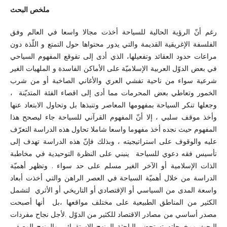
ملخص البحث
رغم أنّ الرؤية الحالية للسياحة أخذت مجالا واسعا في العالم وفق
الفلسفة الإغريقية القديمة والتي يدور محتواها حول التمتع و اللّذة دون
مراعات حدود العقائد وتفعيلها، الذي أدى إلى تقوقع المفهوم السياحي
في بعض الدوّل العربية الإسلاميّة على الأماكن الفاسدة و الملهيات الغير
شرعية سواء من ناحية تفشي العري والأغاني الصاخبة أو من شرب
الخمور وتعاطي بعض المحرمات مما أدى إلى اقصاء الفئة المتديّنة ،
وجعلها تنكر السياحة بمفهومها المعاصر وتنبذها بل وتحاول الابتعاد عنها
وأخذ موقف سلبي ، إلا أنّ المفهوم القرآني للسياحة جاء ليصحح هذا
المفهوم حيث نجده أخذ مفهوما واسعا شاملا تحاول هذه الدراسة التعرّف
عليه والوقوف على استراتيجيته ، وبذلك فإنّ هذه الدراسة تهدف إلى
تأسيس فقه دعوي للسياحة ينبني على النظرة التوحيدية في مخاطبة
الذات الإسلامية أو الآخر الغير مسلم على حد سواء . وتظهر أهميّة
الدراسة من خلال أهميّة السياحة في العصر الراهن والتي أخذت أبعاد
واسعة المدى من السياسي أو الإقتصادي أو التاريخي أو الأثري لتشمل
الكثير من المناطق الطبيعية على مختلف مواقعها ،بل أنها أصبحت
مصدر أساسي من مصادر الاقتصاد للكثير من الدوّل .لأجل نجاح مفردات
البحث ومخرجاته تستحضر الباحثة المنهج الاستقرائي والمنهج الوصفي