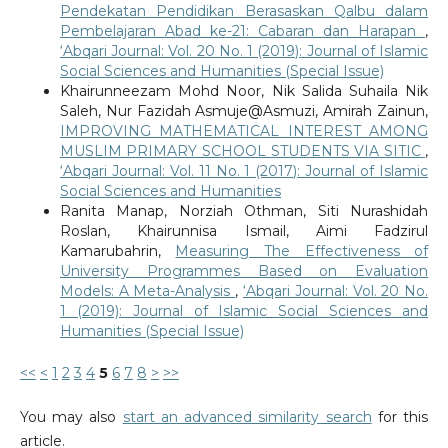
Pendekatan Pendidikan Berasaskan Qalbu dalam
Pembelajaran Abad ke-21: Cabaran dan Harapan
,
‘Abqari Journal: Vol. 20 No. 1 (2019): Journal of Islamic
Social Sciences and Humanities (Special Issue)
Khairunneezam Mohd Noor, Nik Salida Suhaila Nik
Saleh, Nur Fazidah Asmuje@Asmuzi, Amirah Zainun,
IMPROVING MATHEMATICAL INTEREST AMONG
MUSLIM PRIMARY SCHOOL STUDENTS VIA SITIC
,
‘Abqari Journal: Vol. 11 No. 1 (2017): Journal of Islamic
Social Sciences and Humanities
Ranita Manap, Norziah Othman, Siti Nurashidah
Roslan, Khairunnisa Ismail, Aimi Fadzirul
Kamarubahrin,
Measuring The Effectiveness of
University Programmes Based on Evaluation
Models: A Meta-Analysis
,
‘Abqari Journal: Vol. 20 No.
1 (2019): Journal of Islamic Social Sciences and
Humanities (Special Issue)
<<
<
1
2
3
4
5
6
7
8
>
>>
You may also
start an advanced similarity search
for this
article.