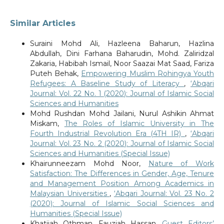
Similar Articles
Suraini Mohd Ali, Hazleena Baharun, Hazlina
Abdullah, Dini Farhana Baharudin, Mohd. Zaliridzal
Zakaria, Habibah Ismail, Noor Saazai Mat Saad, Fariza
Puteh Behak,
Empowering Muslim Rohingya Youth
Refugees: A Baseline Study of Literacy
,
‘Abqari
Journal: Vol. 22 No. 1 (2020): Journal of Islamic Social
Sciences and Humanities
Mohd Rushdan Mohd Jailani, Nurul Ashikin Ahmat
Miskam,
The Roles of Islamic University in The
Fourth Industrial Revolution Era (4TH IR)
,
‘Abqari
Journal: Vol. 23 No. 2 (2020): Journal of Islamic Social
Sciences and Humanities (Special Issue)
Khairunneezam Mohd Noor,
Nature of Work
Satisfaction: The Differences in Gender, Age, Tenure
and Management Position Among Academics in
Malaysian Universities
,
‘Abqari Journal: Vol. 23 No. 2
(2020): Journal of Islamic Social Sciences and
Humanities (Special Issue)
Khatijah Othman, Fauziah Hassan,
Guest Editors’