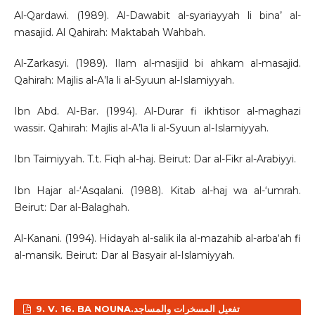
Al-Qardawi. (1989). Al-Dawabit al-syariayyah li bina’ al-
masajid. Al Qahirah: Maktabah Wahbah.
Al-Zarkasyi. (1989). Ilam al-masijid bi ahkam al-masajid.
Qahirah: Majlis al-A’la li al-Syuun al-Islamiyyah.
Ibn Abd. Al-Bar. (1994). Al-Durar fi ikhtisor al-maghazi
wassir. Qahirah: Majlis al-A’la li al-Syuun al-Islamiyyah.
Ibn Taimiyyah. T.t. Fiqh al-haj. Beirut: Dar al-Fikr al-Arabiyyi.
Ibn Hajar al-‘Asqalani. (1988). Kitab al-haj wa al-‘umrah.
Beirut: Dar al-Balaghah.
Al-Kanani. (1994). Hidayah al-salik ila al-mazahib al-arba‘ah fi
al-mansik. Beirut: Dar al Basyair al-Islamiyyah.
9. V. 16. BA NOUNA.تفعيل المسخرات والمساجد