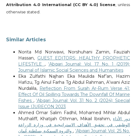
Attribution 4.0 International (CC BY 4.0) license
, unless
otherwise stated.
Similar Articles
Norita Md Norwawi, Norshuhani Zamin, Fauziah
Hassan,
GUEST EDITORS: HEALTHY PROPHETIC
LIFESTYLE
,
‘Abqari Journal: Vol. 17 No. 1 (2019):
Journal of Islamic Social Sciences and Humanities
Eka Zulfathi Najhan Eka Maulida Naf’an, Hazim
Hafizu, Tg Ainul Farha Tg Abdul Rahman, A’wani Aziz
Nurdalila,
Reflection From Surah Ar-Rum Verse 41:
Effect Of Oil Spilling Towards The Downfall Of Marine
Fishes
,
‘Abqari Journal: Vol. 31 No. 2 (2024): Special
Issue IJURECON 2023
Ahmed Omar Salim Fadhil, Mohamed Mihlar Abdul
Muthaliff, Khatijah Othman, Mikail Ibrahim,
دور الأداء
الوظيفي في تحقيق الأهداف الاستراتيجية في وزارة الزراعة
والثروة السمكية بسلطنة عُمان
,
‘Abqari Journal: Vol. 25 No.