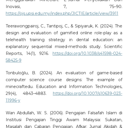
Inovasi, 7, 75–90.
https://ojs.upsi.edu.my/index.php/JICTIE/article/view/3911
Teerawongpairoj, C., Tantipoj, C., & Sipiyaruk, K. (2024). The
design and evaluation of gamified online role-play as a
telehealth training strategy in dental education: an
explanatory sequential mixed-methods study. Scientific
Reports, 14(1), 9216.
https://doi.org/10.1038/s41598-024-
58425-9
Tonbuloğlu, B. (2024). An evaluation of game-based
computer science course designs: The example of
minecraftedu. Education and Information Technologies,
29(4), 4843–4883.
https://doi.org/10.1007/s10639-023-
11996-y
Wan Abdullah, W. S. (2006). Pengajian Falsafah Islam di
Institusi Pengajian Tinggi Awam Malaysia: Sukatan,
Masalah dan Cabaran Pengajian. Afkar: Jurnal Akidah &