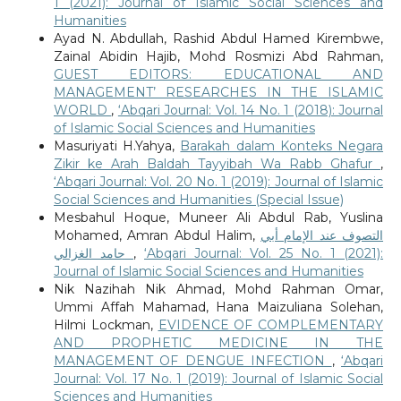
1 (2021): Journal of Islamic Social Sciences and
Humanities
Ayad N. Abdullah, Rashid Abdul Hamed Kirembwe,
Zainal Abidin Hajib, Mohd Rosmizi Abd Rahman,
GUEST EDITORS: EDUCATIONAL AND
MANAGEMENT’ RESEARCHES IN THE ISLAMIC
WORLD
,
‘Abqari Journal: Vol. 14 No. 1 (2018): Journal
of Islamic Social Sciences and Humanities
Masuriyati H.Yahya,
Barakah dalam Konteks Negara
Zikir ke Arah Baldah Tayyibah Wa Rabb Ghafur
,
‘Abqari Journal: Vol. 20 No. 1 (2019): Journal of Islamic
Social Sciences and Humanities (Special Issue)
Mesbahul Hoque, Muneer Ali Abdul Rab, Yuslina
Mohamed, Amran Abdul Halim,
التصوف عند الإمام أبي
حامد الغزالي
,
‘Abqari Journal: Vol. 25 No. 1 (2021):
Journal of Islamic Social Sciences and Humanities
Nik Nazihah Nik Ahmad, Mohd Rahman Omar,
Ummi Affah Mahamad, Hana Maizuliana Solehan,
Hilmi Lockman,
EVIDENCE OF COMPLEMENTARY
AND PROPHETIC MEDICINE IN THE
MANAGEMENT OF DENGUE INFECTION
,
‘Abqari
Journal: Vol. 17 No. 1 (2019): Journal of Islamic Social
Sciences and Humanities