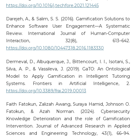
https://doi.org/10.1016/j.techfore.2021.121445
Darejeh, A., & Salim, S. S. (2016). Gamification Solutions to
Enhance Software User Engagement—A Systematic
Review. International Journal of Human-Computer
Interaction, 32(8), 613–642.
https://doi.org/10.1080/10447318.2016.1183330
Dermeval, D., Albuquerque, J., Bittencourt, I. I., Isotani, S.,
Silva, A. P., & Vassileva, J. (2019). GaTO: An Ontological
Model to Apply Gamification in Intelligent Tutoring
Systems. Frontiers in Artificial Intelligence, 2.
https://doi.org/10.3389/frai.2019.00013
Faith Fatokun, Zalizah Awang, Suraya Hamid, Johnson O.
Fatokun, & Azah Norman. (2024). Cybersecurity
Knowledge Deterioration and the role of Gamification
Intervention. Journal of Advanced Research in Applied
Sciences and Engineering Technology, 43(1), 66–94.