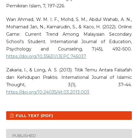
Pemikiran Islam, 7, 197–226.
Wan Ahmad, W. M. I. F., Mohd, S. M., Abdul Wahab, A. N.,
Mohamad Jan, N., Kamarudin, S., & Kaco, H. (2022). Online
Game: Current Trend Among Malaysian Secondary
School’s Student. International Journal of Education,
Psychology and Counseling, 7(45), 492–500.
https://doi.org/10.35631/IJEPC.745037
Zakaria, I., & Long, A. S. (2013). Titik Temu Antara Falsafah
dan Kehidupan Praktis. International Journal of Islamic
Thought, 3(1), 37–44.
https://doi.org/10.24035/ijit.03.2013.003
FULL TEXT (PDF)
PUBLISHED