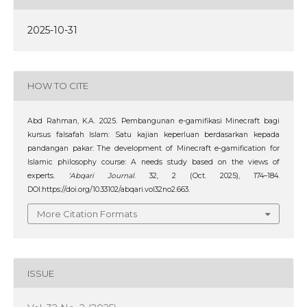
2025-10-31
HOW TO CITE
Abd Rahman, K.A. 2025. Pembangunan e-gamifikasi Minecraft bagi
kursus falsafah Islam: Satu kajian keperluan berdasarkan kepada
pandangan pakar: The development of Minecraft e-gamification for
Islamic philosophy course: A needs study based on the views of
experts.
‘Abqari Journal
. 32, 2 (Oct. 2025), 174–184.
DOI:https://doi.org/10.33102/abqari.vol32no2.663.
More Citation Formats
ISSUE