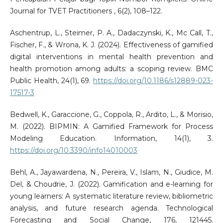
Journal for TVET Practitioners , 6(2), 108–122.
Aschentrup, L., Steimer, P. A., Dadaczynski, K., Mc Call, T.,
Fischer, F., & Wrona, K. J. (2024). Effectiveness of gamified
digital interventions in mental health prevention and
health promotion among adults: a scoping review. BMC
Public Health, 24(1), 69.
https://doi.org/10.1186/s12889-023-
17517-3
Bedwell, K., Garaccione, G., Coppola, R., Ardito, L., & Morisio,
M. (2022). BIPMIN: A Gamified Framework for Process
Modeling Education. Information, 14(1), 3.
https://doi.org/10.3390/info14010003
Behl, A., Jayawardena, N., Pereira, V., Islam, N., Giudice, M.
Del, & Choudrie, J. (2022). Gamification and e-learning for
young learners: A systematic literature review, bibliometric
analysis, and future research agenda. Technological
Forecasting and Social Change, 176, 121445.