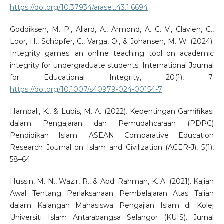
https://doi.org/10.37934/araset.43.1.6694
Goddiksen, M. P., Allard, A., Armond, A. C. V., Clavien, C.,
Loor, H., Schöpfer, C., Varga, O., & Johansen, M. W. (2024).
Integrity games: an online teaching tool on academic
integrity for undergraduate students. International Journal
for Educational Integrity, 20(1), 7.
https://doi.org/10.1007/s40979-024-00154-7
Hambali, K., & Lubis, M. A. (2022). Kepentingan Gamifikasi
dalam Pengajaran dan Pemudahcaraan (PDPC)
Pendidikan Islam. ASEAN Comparative Education
Research Journal on Islam and Civilization (ACER-J), 5(1),
58–64.
Hussin, M. N., Wazir, R., & Abd. Rahman, K. A. (2021). Kajian
Awal Tentang Perlaksanaan Pembelajaran Atas Talian
dalam Kalangan Mahasiswa Pengajian Islam di Kolej
Universiti Islam Antarabangsa Selangor (KUIS). Jurnal