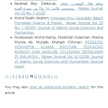
Abdelali Bey Zekkoub,
منافع قتال المعتدين: تحليل
موضوعي للآيتين 14 و15 من سورة التوبة
,
‘Abqari Journal:
Vol. 32 No. 1 (2025)
Mohd Radhi Ibrahim,
Integrasi Ilmu Usuluddin dalam
Pengajian Agama di Masjid
,
‘Abqari Journal: Vol. 23
No. 1 (2020): Journal of Islamic Social Sciences and
Humanities
Roslizawati Mohd Ramly, Mashitah Sulaiman, Marina
Munira Ab. Mutalib, Khatijah Othman,
PERSEPSI
PEMIMPIN AGAMA KRISTIAN TERHADAP
KONSEP DAN AMALAN TOLERANSI BERAGAMA
DI MALAYSIA
,
‘Abqari Journal: Vol. 16 (2018): Journal
of Islamic Social Sciences and Humanities (Special
Issue)
<<
<
6
7
8
9
10
11
12
13
14
15
>
>>
You may also
start an advanced similarity search
for this
article.