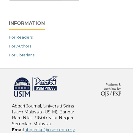
INFORMATION
For Readers
For Authors
For Librarians
خرید vpn
Abqari Journal, Universiti Sains
Islam Malaysia (USIM), Bandar
Baru Nilai, 71800 Nilai. Negeri
Sembilan. Malaysia.
Email
:
abqarifkp@usim.edu.my