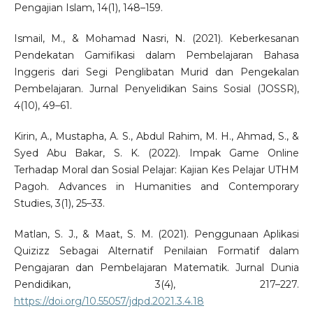
Pengajian Islam, 14(1), 148–159.
Ismail, M., & Mohamad Nasri, N. (2021). Keberkesanan
Pendekatan Gamifikasi dalam Pembelajaran Bahasa
Inggeris dari Segi Penglibatan Murid dan Pengekalan
Pembelajaran. Jurnal Penyelidikan Sains Sosial (JOSSR),
4(10), 49–61.
Kirin, A., Mustapha, A. S., Abdul Rahim, M. H., Ahmad, S., &
Syed Abu Bakar, S. K. (2022). Impak Game Online
Terhadap Moral dan Sosial Pelajar: Kajian Kes Pelajar UTHM
Pagoh. Advances in Humanities and Contemporary
Studies, 3(1), 25–33.
Matlan, S. J., & Maat, S. M. (2021). Penggunaan Aplikasi
Quizizz Sebagai Alternatif Penilaian Formatif dalam
Pengajaran dan Pembelajaran Matematik. Jurnal Dunia
Pendidikan, 3(4), 217–227.
https://doi.org/10.55057/jdpd.2021.3.4.18