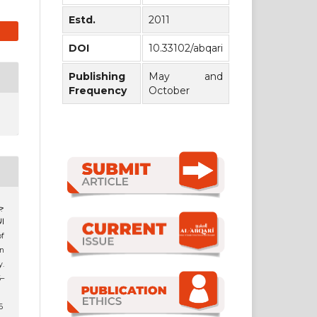
Estd.
2011
DOI
10.33102/abqari
Publishing
May and
Frequency
October
ال
n
y.
6–
6