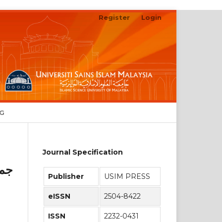
Register
Login
Search
NG
Journal Specification
جما
Publisher
USIM PRESS
eISSN
2504-8422
ISSN
2232-0431