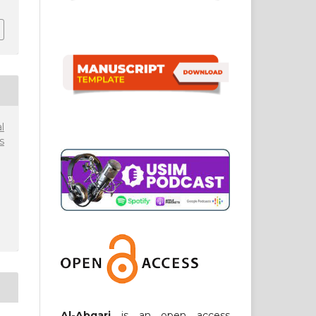
l
s
Al-Abqari
is an open access