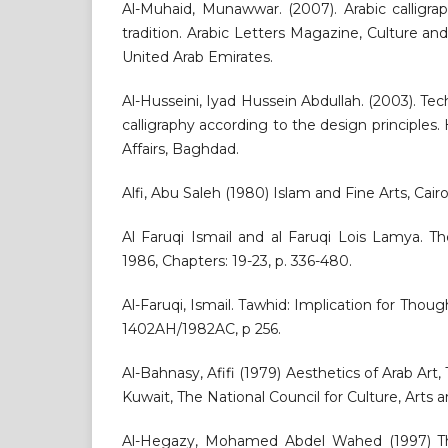
Al-Muhaid, Munawwar. (2007). Arabic calligraph
tradition. Arabic Letters Magazine, Culture a
United Arab Emirates.
Al-Husseini, Iyad Hussein Abdullah. (2003). Tec
calligraphy according to the design principles.
Affairs, Baghdad.
Alfi, Abu Saleh (1980) Islam and Fine Arts, Cair
Al Faruqi Ismail and al Faruqi Lois Lamya. The
1986, Chapters: 19-23, p. 336-480.
Al-Faruqi, Ismail. Tawhid: Implication for Thoug
1402AH/1982AC, p 256.
Al-Bahnasy, Afifi (1979) Aesthetics of Arab Ar
Kuwait, The National Council for Culture, Arts 
Al-Hegazy, Mohamed Abdel Wahed (1997) The