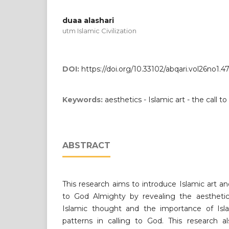
duaa alashari
utm Islamic Civilization
DOI:
https://doi.org/10.33102/abqari.vol26no1.4
Keywords:
aesthetics - Islamic art - the call t
ABSTRACT
This research aims to introduce Islamic art and 
to God Almighty by revealing the aesthetic 
Islamic thought and the importance of Islam
patterns in calling to God. This research a