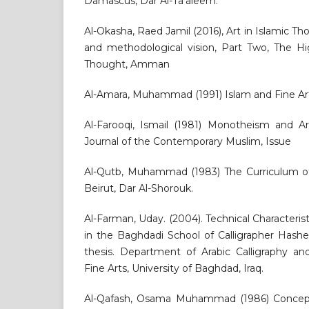
Damascus, Dar Al-Ta’aleem.
Al-Okasha, Raed Jamil (2016), Art in Islamic T
and methodological vision, Part Two, The Hig
Thought, Amman
Al-Amara, Muhammad (1991) Islam and Fine Arts
Al-Farooqi, Ismail (1981) Monotheism and Ar
Journal of the Contemporary Muslim, Issue
Al-Qutb, Muhammad (1983) The Curriculum of I
Beirut, Dar Al-Shorouk.
Al-Farman, Uday. (2004). Technical Characterist
in the Baghdadi School of Calligrapher Hash
thesis. Department of Arabic Calligraphy an
Fine Arts, University of Baghdad, Iraq.
Al-Qafash, Osama Muhammad (1986) Concepts