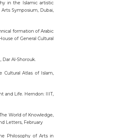
y in the Islamic artistic
nd Arts Symposium, Dubai,
hnical formation of Arabic
 House of General Cultural
o, Dar Al-Shorouk.
 Cultural Atlas of Islam,
ht and Life. Herndon: IIIT,
t, The World of Knowledge,
and Letters, February
 Philosophy of Arts in