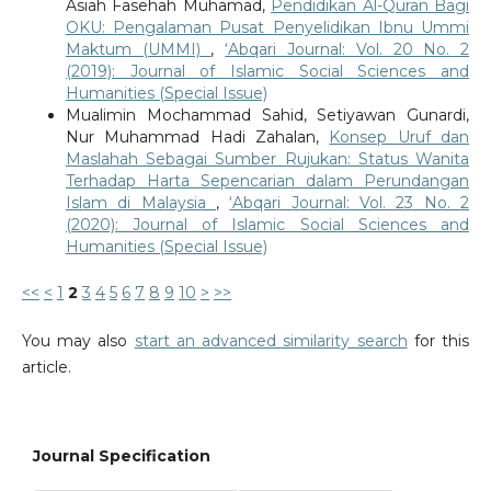
Asiah Fasehah Muhamad,
Pendidikan Al-Quran Bagi
OKU: Pengalaman Pusat Penyelidikan Ibnu Ummi
Maktum (UMMI)
,
‘Abqari Journal: Vol. 20 No. 2
(2019): Journal of Islamic Social Sciences and
Humanities (Special Issue)
Mualimin Mochammad Sahid, Setiyawan Gunardi,
Nur Muhammad Hadi Zahalan,
Konsep Uruf dan
Maslahah Sebagai Sumber Rujukan: Status Wanita
Terhadap Harta Sepencarian dalam Perundangan
Islam di Malaysia
,
‘Abqari Journal: Vol. 23 No. 2
(2020): Journal of Islamic Social Sciences and
Humanities (Special Issue)
<<
<
1
2
3
4
5
6
7
8
9
10
>
>>
You may also
start an advanced similarity search
for this
article.
Journal Specification