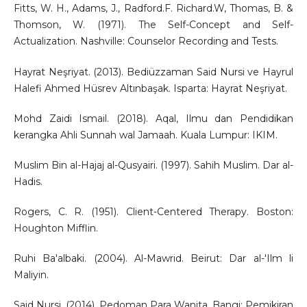
Fitts, W. H., Adams, J., Radford.F. Richard.W, Thomas, B. &
Thomson, W. (1971). The Self-Concept and Self-
Actualization. Nashville: Counselor Recording and Tests.
Hayrat Neşriyat. (2013). Bediüzzaman Said Nursi ve Hayrul
Halefi Ahmed Hüsrev Altınbaşak. Isparta: Hayrat Neşriyat.
Mohd Zaidi Ismail. (2018). Aqal, Ilmu dan Pendidikan
kerangka Ahli Sunnah wal Jamaah. Kuala Lumpur: IKIM.
Muslim Bin al-Hajaj al-Qusyairi. (1997). Sahih Muslim. Dar al-
Hadis.
Rogers, C. R. (1951). Client-Centered Therapy. Boston:
Houghton Mifflin.
Ruhi Ba'albaki. (2004). Al-Mawrid. Beirut: Dar al-'Ilm li
Maliyin.
Said Nursi. (2014). Pedoman Para Wanita. Bangi: Pemikiran