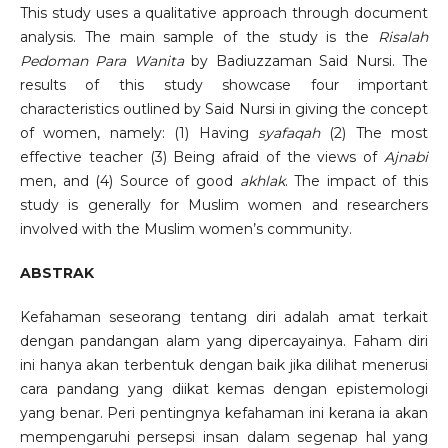
This study uses a qualitative approach through document
analysis. The main sample of the study is the
Risalah
Pedoman Para Wanita
by Badiuzzaman Said Nursi. The
results of this study showcase four important
characteristics outlined by Said Nursi in giving the concept
of women, namely: (1) Having
syafaqah
(2) The most
effective teacher (3) Being afraid of the views of
Ajnabi
men, and (4) Source of good
akhlak
. The impact of this
study is generally for Muslim women and researchers
involved with the Muslim women’s community.
ABSTRAK
Kefahaman seseorang tentang diri adalah amat terkait
dengan pandangan alam yang dipercayainya. Faham diri
ini hanya akan terbentuk dengan baik jika dilihat menerusi
cara pandang yang diikat kemas dengan epistemologi
yang benar. Peri pentingnya kefahaman ini kerana ia akan
mempengaruhi persepsi insan dalam segenap hal yang