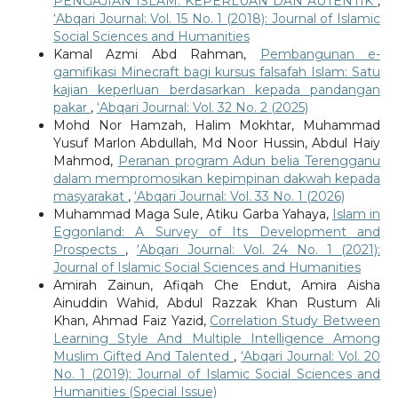
PENGAJIAN ISLAM: KEPERLUAN DAN AUTENTIK
,
‘Abqari Journal: Vol. 15 No. 1 (2018): Journal of Islamic
Social Sciences and Humanities
Kamal Azmi Abd Rahman,
Pembangunan e-
gamifikasi Minecraft bagi kursus falsafah Islam: Satu
kajian keperluan berdasarkan kepada pandangan
pakar
,
‘Abqari Journal: Vol. 32 No. 2 (2025)
Mohd Nor Hamzah, Halim Mokhtar, Muhammad
Yusuf Marlon Abdullah, Md Noor Hussin, Abdul Haiy
Mahmod,
Peranan program Adun belia Terengganu
dalam mempromosikan kepimpinan dakwah kepada
masyarakat
,
‘Abqari Journal: Vol. 33 No. 1 (2026)
Muhammad Maga Sule, Atiku Garba Yahaya,
Islam in
Eggonland: A Survey of Its Development and
Prospects
,
‘Abqari Journal: Vol. 24 No. 1 (2021):
Journal of Islamic Social Sciences and Humanities
Amirah Zainun, Afiqah Che Endut, Amira Aisha
Ainuddin Wahid, Abdul Razzak Khan Rustum Ali
Khan, Ahmad Faiz Yazid,
Correlation Study Between
Learning Style And Multiple Intelligence Among
Muslim Gifted And Talented
,
‘Abqari Journal: Vol. 20
No. 1 (2019): Journal of Islamic Social Sciences and
Humanities (Special Issue)