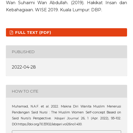
Wan Suhaimi Wan Abdullah. (2019). Hakikat Insan dan
Kebahagiaan. WISE 2019. Kuala Lumpur: DBP.
FULL TEXT (PDF)
PUBLISHED
2022-04-28
HOW TO CITE
Muhamad, N.A.F. et al. 2022. Makna Diri Wanita Muslim Menerusi
Pandangan Said Nursi : The Muslim Women Self-concept Based on
Said Nursi’s Perspective.
‘Abqari Journal
. 26, 1 (Apr. 2022), 93–102.
DOI:https://doi.org/10.33102/abqari.vol26no1.400.