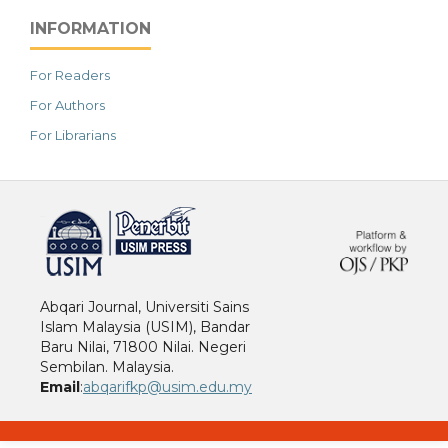
INFORMATION
For Readers
For Authors
For Librarians
خرید vpn
Abqari Journal, Universiti Sains
Islam Malaysia (USIM), Bandar
Baru Nilai, 71800 Nilai. Negeri
Sembilan. Malaysia.
Email
:
abqarifkp@usim.edu.my