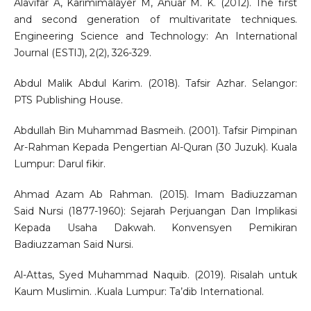
Alavifar A, Karimimalayer M, Anuar M. K. (2012). The first
and second generation of multivaritate techniques.
Engineering Science and Technology: An International
Journal (ESTIJ), 2(2), 326-329.
Abdul Malik Abdul Karim. (2018). Tafsir Azhar. Selangor:
PTS Publishing House.
Abdullah Bin Muhammad Basmeih. (2001). Tafsir Pimpinan
Ar-Rahman Kepada Pengertian Al-Quran (30 Juzuk). Kuala
Lumpur: Darul fikir.
Ahmad Azam Ab Rahman. (2015). Imam Badiuzzaman
Said Nursi (1877-1960): Sejarah Perjuangan Dan Implikasi
Kepada Usaha Dakwah. Konvensyen Pemikiran
Badiuzzaman Said Nursi.
Al-Attas, Syed Muhammad Naquib. (2019). Risalah untuk
Kaum Muslimin. .Kuala Lumpur: Ta’dib International.