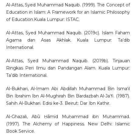
Al-Attas, Syed Muhammad Naquib. (1999). The Concept of
Education in Islam: A Framework for an Islamic Philosophy
of Education.Kuala Lumpur: ISTAC.
Al-Attas, Syed Muhammad Naquib. (2019c). Islam Faham
Agama dan Asas Akhlak. Kuala Lumpur: Ta’dib
International.
Al-Attas, Syed Muhammad Naquib. (2019b). Tinjauan
Ringkas Peri Ilmu dan Pandangan Alam. Kuala Lumpur:
Ta’dib International.
Al-Bukhari, Al-Imam Abi Abdillah Muhammad Bin Isma‘il
Bin Ibrahim Ibn Al-Mughirah Bin Bardazbah Al-Ja‘fi. (1987).
Sahih Al-Bukhari. Edisi ke-3. Beirut: Dar Ibn Kathir.
Al-Ghazali, Abū Ḥāmid Muḥammad ibn Muḥammad.
(1997). The Alchemy of Happiness. New Delhi: Islamic
Book Service.