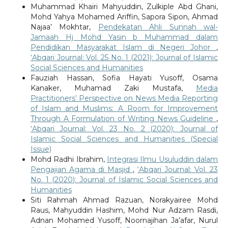
Muhammad Khairi Mahyuddin, Zulkiple Abd Ghani,
Mohd Yahya Mohamed Ariffin, Sapora Sipon, Ahmad
Najaa’ Mokhtar,
Pendekatan Ahli Sunnah wal-
Jamaah Hj Mohd Yasin b Muhammad dalam
Pendidikan Masyarakat Islam di Negeri Johor
,
‘Abqari Journal: Vol. 25 No. 1 (2021): Journal of Islamic
Social Sciences and Humanities
Fauziah Hassan, Sofia Hayati Yusoff, Osama
Kanaker, Muhamad Zaki Mustafa,
Media
Practitioners’ Perspective on News Media Reporting
of Islam and Muslims: A Room for Improvement
Through A Formulation of Writing News Guideline
,
‘Abqari Journal: Vol. 23 No. 2 (2020): Journal of
Islamic Social Sciences and Humanities (Special
Issue)
Mohd Radhi Ibrahim,
Integrasi Ilmu Usuluddin dalam
Pengajian Agama di Masjid
,
‘Abqari Journal: Vol. 23
No. 1 (2020): Journal of Islamic Social Sciences and
Humanities
Siti Rahmah Ahmad Razuan, Norakyairee Mohd
Raus, Mahyuddin Hashim, Mohd Nur Adzam Rasdi,
Adnan Mohamed Yusoff, Noornajihan Ja’afar, Nurul