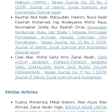
Maktum (UMMI)
,
‘Abqari Journal: Vol. 20 No. 2
(2019): Journal of Islamic Social Sciences and
Humanities (Special Issue)
Kauthar Abd Kadir, Mahyuddin Hashim, Nurul Asiah
Fasehah Muhamad, Haji Norakyairee Mohd. Raus,
Noornajihan Ja’afar, Nur Badriah Omar,
Kesesuaian
Kandungan Buku Iqra’ Braille 1 Sebagai Permulaan
Pengajaraan Al-Quran kepada Golongan OKU
Penglihatan
,
‘Abqari Journal: Vol. 20 No. 2 (2019):
Journal of Islamic Social Sciences and Humanities
(Special Issue)
Celal Akar, Mohd Saiful Amri Zainal Abidin,
GAYA
HIDUP NABAWI: PRINSIP-PRINSIP NABAWI
YANG DIAMALKAN IMAM SAID NURSI DALAM
PEMAKANAN
,
‘Abqari Journal: Vol. 17 No. 1 (2019):
Journal of Islamic Social Sciences and Humanities
Similar Articles
Yuslina Mohamed, Mikail Ibrahim, Wan Azura Wan
Ahmad, Zainal Abidin Hajib,
BAHASA ARAB UNTUK