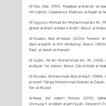
Al-Fāsi, Allal. (1991). Maqāsid al-shari’ah al
4th edition. Casablanca: Matb’atu al-Najah al-J
Al-Fayyumi, Ahmad ibn Muhammad ibn Ali. (198
gharib al-sharh al-kabir li al-rafi’i. Beirut: al-Mak
Al-Husaini, Abd al-Hasan. (2004). Tatweer al-
dawr al-bahth al-‘ilmi: Workshop. Beirut: UNES
Rabi’, al-Jalsah al-thaniah.
Al-Jurjāni, ‘Ali ibn Muhammad ibn ‘Ali. (1405). 
al-Abyāri. 1st. edition. Beirut: Dār al-Kitāb al-‘Arab
Al-Munāwi, Muhammad Abd al-Rauf. (1989). A
al-ta’arif. Tahqiq Muhammad Ridwan al-Dayah. 1st
Fikr al-Mu’asir.
Al-Nasir, Ala’ Hakim Muhsin. (2010). Idārat
Unmuzaj fi al-idārah al-jami’iyyah, Research P