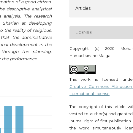
mation of a good citizen.
Articles
e descriptive analytical
analysis. The research
 Shariah at developing
 the reality of religious,
LICENSE
that the administrative
ional development in the
Copyright (c) 2020 Moha
 through the planning,
Hamadikinane Maiga
g the performance.
This work is licensed und
Creative Commons Attribution
International License
.
The copyright of this article wi
vested to author(s) and granted
journal right of first publication
the work simultaneously lice