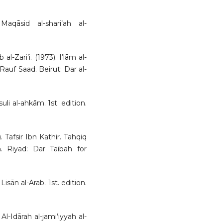
aqāsid al-shari’ah al-
Zari’i. (1973). I’lām al-
Rauf Saad. Beirut: Dar al-
li al-ahkām. 1st. edition.
. Tafsir Ibn Kathir. Tahqiq
 Riyad: Dar Taibah for
ān al-Arab. 1st. edition.
l-Idārah al-jami’iyyah al-