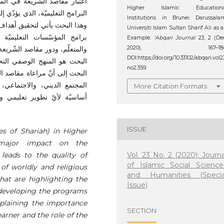
اعتبار مقاصد الشريعة في المؤس
Higher Islamic Educationa
البرامج التعليميّة، الذي يؤدّي إ.
Institutions in Brunei Darussala
وهذا البحث يأتي لتحقيق أهداف 
Universiti Islam Sultan Sharif Ali as 
برامج المؤسّسات التعليميّة ا
Example.
‘Abqari Journal
. 23, 2 (De
والمتعلّم، ودور مقاصد الشّريعة
2020), 167–184
DOI:https://doi.org/10.33102/abqari.vol2
البحث هو المنهج الوصفي التح
no2.359.
البحث إلى أنّ مراعاة مقاصد الش
المجتمع الديني، والاجتماعي، 
More Citation Formats
أساسيّة لأيّ تطوير تعليمي 
ISSUE
es of Shariah) in Higher
a major impact on the
Vol. 23 No. 2 (2020): Journa
leads to the quality of
of Islamic Social Science
of worldly and religious
and Humanities (Specia
hat are highlighting the
Issue)
 developing the programs
explaining the importance
SECTION
earner and the role of the