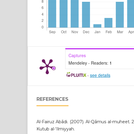
Captures
Mendeley - Readers:
1
-
see details
REFERENCES
Al-Fairuz Abādi. (2007). Al-Qāmus al-muheet. 2n
Kutub al-‘Ilmiyyah.