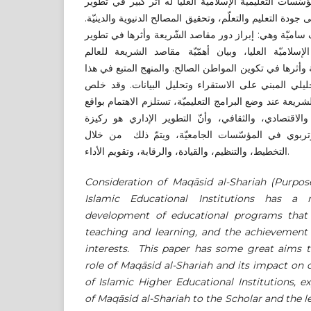
ّسات التعليميّة الإسلاميّة العليا له أثر كبير في تطوير
لى جودة التعليم والتعلّم، وتحقيق المصالح الدنيوية والدينيّة
ساميّة وهي: إبراز دور مقاصد الشّريعة وأثرها في تطوير
لإسلاميّة العليا، وبيان أهمّيّة مقاصد الشريعة للعالم
 وأثرها في تكوين المواطن الصالح. والمنهج المتبع في هذا
ليلي المبني على الاستقراء وتحليل البيانات. وقد خلص
ريعة عند وضع البرامج التعليميّة، تستلزم الاهتمام بواقع
والاقتصادي، والثقافي، وأنّ التطوير الإداري هو ركيزة
وتربوي في المؤسّسات الجامعيّة، ويتمّ ذلك من خلال
التخطيط، والتنظيم، والقيادة، والرقابة، وتقويم الأداء.
Consideration of Maqāsid al-Shariah (Purpos
Islamic Educational Institutions has 
development of educational programs that 
teaching and learning, and the achievement 
interests. This paper has some great aims t
role of Maqāsid al-Shariah and its impact on
of Islamic Higher Educational Institutions, 
of Maqāsid al-Shariah to the Scholar and the l