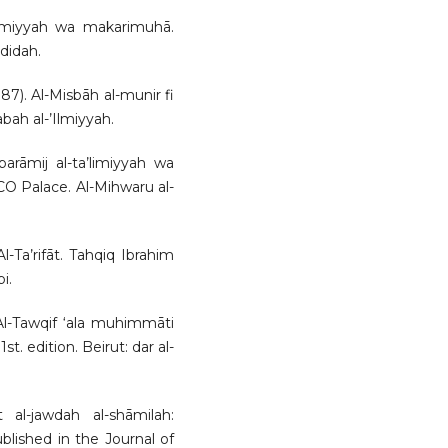
-Islamiyyah wa makarimuhā.
adidah.
7). Al-Misbāh al-munir fi
tabah al-’Ilmiyyah.
barāmij al-ta’limiyyah wa
CO Palace. Al-Mihwaru al-
Al-Ta’rifāt. Tahqiq Ibrahim
i.
l-Tawqif ‘ala muhimmāti
. edition. Beirut: dar al-
 al-jawdah al-shāmilah:
ublished in the Journal of