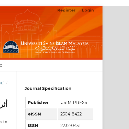
Register
Login
Search
NG
UE)
/
Journal Specification
Publisher
USIM PRESS
أثر
eISSN
2504-8422
s in
ISSN
2232-0431