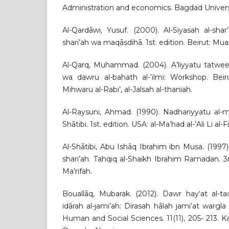
Administration and economics. Bagdad Universi
Al-Qardāwi, Yusuf. (2000). Al-Siyasah al-shar
shari’ah wa maqāsdihā. 1st. edition. Beirut: Mua
Al-Qarq, Muhammad. (2004). A’liyyatu tatweer 
wa dawru al-bahath al-’ilmi: Workshop. Bei
Mihwaru al-Rabi’, al-Jalsah al-thaniah.
Al-Raysuni, Ahmad. (1990). Nadhariyyatu al-m
Shātibi. 1st. edition. USA: al-Ma’had al-’Ali Li al-Fi
Al-Shātibi, Abu Ishāq Ibrahim ibn Musa. (1997)
shari’ah. Tahqiq al-Shaikh Ibrahim Ramadan. 3rd
Ma’rifah.
Bouallāq, Mubarak. (2012). Dawr hay‘at al-ta
idārah al-jami’ah: Dirasah hālah jami’at wargl
Human and Social Sciences. 11(11), 205- 213. K