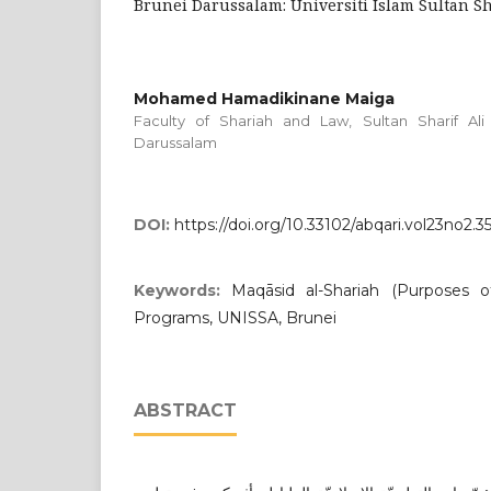
Brunei Darussalam: Universiti Islam Sultan Sh
Mohamed Hamadikinane Maiga
Faculty of Shariah and Law, Sultan Sharif Ali 
Darussalam
DOI:
https://doi.org/10.33102/abqari.vol23no2.3
Keywords:
Maqāsid al-Shariah (Purposes o
Programs, UNISSA, Brunei
ABSTRACT