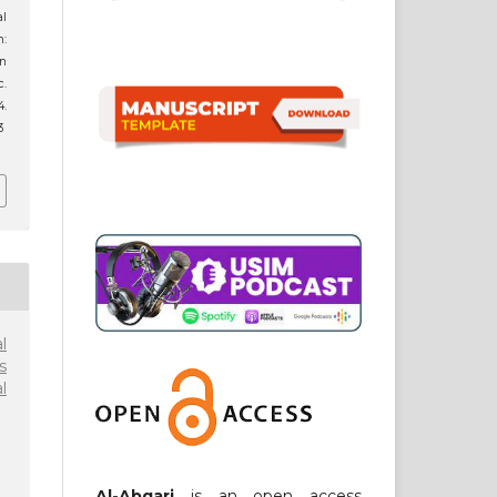
l
m:
an
c.
.
3
l
s
l
Al-Abqari
is an open access