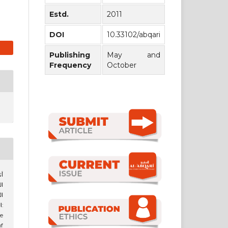
Estd.
2011
DOI
10.33102/abqari
Publishing
May and
Frequency
October
ا
ال
:
he
f