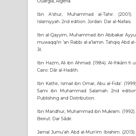
Ouargla, Algeria.
Ibn A’shur, Muhammad al-Tahir. (2001). M
Islamiyyah. 2nd edition. Jordan: Dar al-Nafais.
Ibn al-Qayyim, Muhammad ibn Abibakar Ayyub al-
muwaqqi’in ’an Rabbi al-a’lamin. Tahqiq Abd al-
Jil.
Ibn Hazm, Ali ibn Ahmad. (1984). Al-Ihkām fi usu
Cairo: Dār al-Hadith.
Ibn Kathir, Ismail ibn Omar, Abu al-Fida’. (1999)
Sami ibn Muhammad Salamah. 2nd edition.
Publishing and Distribution.
Ibn Mandhur, Muhammad ibn Mukram. (1992). Lis
Beirut: Dar Sādir.
Jamal Jumu’ah Abd al-Mun’im Ibrahim. (2013). A