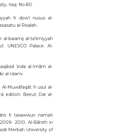
ty, Iraq. No.80.
’iyyah fi dow’i nusus al-
ssasatu al-Risalah.
al-baramij al-ta’limiyyah
rut: UNESCO Palace. Al-
aqāsid ‘inda al-Imām al-
kr al-Islami.
. Al-Muwāfaqāt fi usul al-
. edition. Beirut: Dar al-
dris fi tasawwuri namati
a 2009- 2010. Al-Bāhith in
asdi Merbah University of