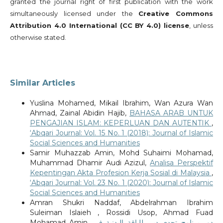
granted the journal right of first publication with the work
simultaneously licensed under the
Creative Commons
Attribution 4.0 International (CC BY 4.0) license
, unless
otherwise stated.
Similar Articles
Yuslina Mohamed, Mikail Ibrahim, Wan Azura Wan
Ahmad, Zainal Abidin Hajib,
BAHASA ARAB UNTUK
PENGAJIAN ISLAM: KEPERLUAN DAN AUTENTIK
,
‘Abqari Journal: Vol. 15 No. 1 (2018): Journal of Islamic
Social Sciences and Humanities
Samir Muhazzab Amin, Mohd Suhaimi Mohamad,
Muhammad Dhamir Audi Azizul,
Analisa Perspektif
Kepentingan Akta Profesion Kerja Sosial di Malaysia
,
‘Abqari Journal: Vol. 23 No. 1 (2020): Journal of Islamic
Social Sciences and Humanities
Amran Shukri Naddaf, Abdelrahman Ibrahim
Suleiman Islaieh , Rossidi Usop, Ahmad Fuad
Mohamad Amin,
دور برنامج تحدي دبي للياقة البدنية في