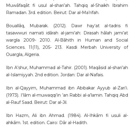
Muwāfaqāt fi usul al-shari’ah. Tahqiq al-Shaikh Ibrahim
Ramadan. 3rd. edition. Beirut: Dar al-Ma’rifah.
Bouallāq, Mubarak. (2012). Dawr hay‘at al-tadris fi
tasawwuri namati idārah al-jami’ah: Dirasah hālah jami’at
wargla 2009- 2010. Al-Bāhith in Human and Social
Sciences. 11(11), 205- 213. Kasdi Merbah University of
Ouargla, Algeria.
Ibn A’shur, Muhammad al-Tahir. (2001). Maqāsid al-shari’ah
al-Islamiyyah. 2nd edition. Jordan: Dar al-Nafais.
Ibn al-Qayyim, Muhammad ibn Abibakar Ayyub al-Zari’i.
(1973). I’lām al-muwaqqi’in ’an Rabbi al-a’lamin. Tahqiq Abd
al-Rauf Saad. Beirut: Dar al-Jil.
Ibn Hazm, Ali ibn Ahmad. (1984). Al-Ihkām fi usuli al-
ahkām. 1st. edition. Cairo: Dār al-Hadith.