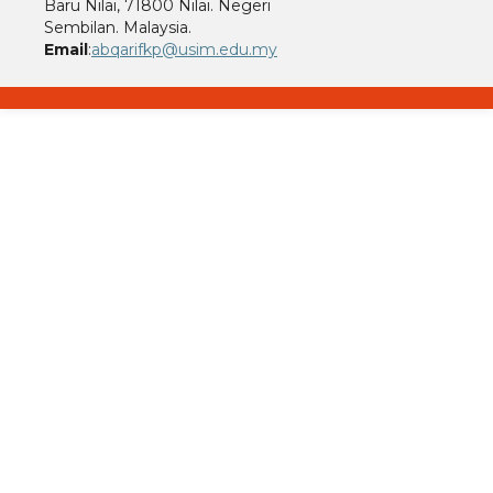
Baru Nilai, 71800 Nilai. Negeri
Sembilan. Malaysia.
Email
:
abqarifkp@usim.edu.my