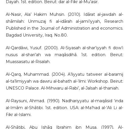
Dayah. 1st. edition. Beirut: dar al-Fikr al-Mu’asir.
Al-Nasir, Ala’ Hakim Muhsin. (2010). Idārat al-jawdah al-
shāmilah: Unmuzaj fi al-idārah al-jami’iyyah, Research
Published in the Journal of Administration and economics.
Bagdad University, Iraq. No.80.
Al-Qardāwi, Yusuf. (2000). Al-Siyasah al-shar’iyyah fi dow’i
nusus al-shari’ah wa maqāsdihā. 1st. edition. Beirut:
Muassasatu al-Risalah.
Al-Qarq, Muhammad. (2004). A’liyyatu tatweer al-baramij
al-ta’limiyyah wa dawru al-bahath al-’ilmi: Workshop. Beirut:
UNESCO Palace. Al-Mihwaru al-Rabi’, al-Jalsah al-thaniah.
Al-Raysuni, Ahmad. (1990). Nadhariyyatu al-maqāsid ‘inda
al-Imām al-Shātibi. 1st. edition. USA: al-Ma’had al-’Ali Li al-
Fikr al-Islami.
Al-Shātibi, Abu Ishāq Ibrahim ibn Musa. (1997). Al-