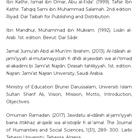
Ibn Kathir, Ismail ibn Omar, Abu al-Fida’. (1999). Tafsir Ibn
Kathir. Tahqiq Sami ibn Muhammad Salamah. 2nd edition.
Riyad: Dar Taibah for Publishing and Distribution.
Ibn Mandhur, Muhammad ibn Mukram. (1992). Lisān al-
Arab. 1st. edition. Beirut: Dar Sādir.
Jamal Jumu’ah Abd al-Mun’im Ibrahim. (2013). Al-Idārah al-
jami’iyyah al-mutamayyizah fi dhilli al-jawdah wa al-i’timad
al-akadimi bi Jami’at Najrān: Dirasah tahliliyyah. 1st. edition.
Najran: Jami’at Najran University, Saudi Arabia.
Ministry of Education Brunei Darussalam, Universiti Islam
Sultan Sharif Ali, Vision, Mission, Motto, Introduction,
Objectives.
Omuman Ramadan. (2017). Jawdatu al-idārah al-jami’iyyah
baina ittikhaz al-qarār wa al-istiqrār fi al-’amal. The Journal
of Humanities and Social Sciences, 1(31), 289- 300. Larbi
Tebessi University, Tebessa, Algeria.