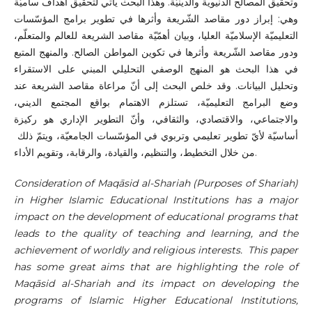
وتحقيق المصالح الدنيوية والدينيّة. وهذا البحث يأتي لتحقيق أهداف ساميّة
وهي: إبراز دور مقاصد الشّريعة وأثرها في تطوير برامج المؤسّسات
التعليميّة الإسلاميّة العليا، وبيان أهمّيّة مقاصد الشريعة للعالم والمتعلّم،
ودور مقاصد الشّريعة وأثرها في تكوين المواطن الصالح. والمنهج المتبع
في هذا البحث هو المنهج الوصفي التحليلي المبني على الاستقراء
وتحليل البيانات. وقد خلص البحث إلى أنّ مراعاة مقاصد الشريعة عند
وضع البرامج التعليميّة، تستلزم الاهتمام بواقع المجتمع الديني،
والاجتماعي، والاقتصادي، والثقافي، وأنّ التطوير الإداري هو ركيزة
أساسيّة لأيّ تطوير تعليمي وتربوي في المؤسّسات الجامعيّة، ويتمّ ذلك
من خلال التخطيط، والتنظيم، والقيادة، والرقابة، وتقويم الأداء.
Consideration of Maqāsid al-Shariah (Purposes of Shariah)
in Higher Islamic Educational Institutions has a major
impact on the development of educational programs that
leads to the quality of teaching and learning, and the
achievement of worldly and religious interests. This paper
has some great aims that are highlighting the role of
Maqāsid al-Shariah and its impact on developing the
programs of Islamic Higher Educational Institutions,