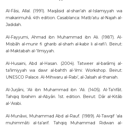
Al-Fāsi, Allal. (1991). Maqāsid al-shari’ah al-Islamiyyah wa
makarimuhā. 4th edition. Casablanca: Matb’atu al-Najah al-
Jadidah.
Al-Fayyumi, Ahmad ibn Muhammad ibn Ali. (1987). Al-
Misbāh al-munir fi gharib al-sharh al-kabir li al-rafi’i. Beirut:
al-Maktabah al-’Ilmiyyah.
Al-Husaini, Abd al-Hasan. (2004). Tatweer al-barāmij al-
ta’limiyyah wa dawr al-bahth al-‘ilmi: Workshop. Beirut:
UNESCO Palace. Al-Mihwaru al-Rabi’, al-Jalsah al-thaniah.
Al-Jurjāni, ‘Ali ibn Muhammad ibn ‘Ali. (1405). Al-Ta’rifāt.
Tahqiq Ibrahim al-Abyāri. 1st. edition. Beirut: Dār al-Kitāb
al-‘Arabi.
Al-Munāwi, Muhammad Abd al-Rauf. (1989). Al-Tawqif ‘ala
muhimmāti al-ta’arif. Tahqiq Muhammad Ridwan al-