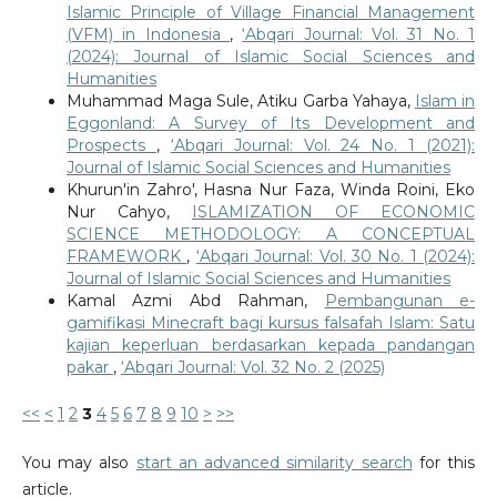
Islamic Principle of Village Financial Management
(VFM) in Indonesia
,
‘Abqari Journal: Vol. 31 No. 1
(2024): Journal of Islamic Social Sciences and
Humanities
Muhammad Maga Sule, Atiku Garba Yahaya,
Islam in
Eggonland: A Survey of Its Development and
Prospects
,
‘Abqari Journal: Vol. 24 No. 1 (2021):
Journal of Islamic Social Sciences and Humanities
Khurun'in Zahro', Hasna Nur Faza, Winda Roini, Eko
Nur Cahyo,
ISLAMIZATION OF ECONOMIC
SCIENCE METHODOLOGY: A CONCEPTUAL
FRAMEWORK
,
‘Abqari Journal: Vol. 30 No. 1 (2024):
Journal of Islamic Social Sciences and Humanities
Kamal Azmi Abd Rahman,
Pembangunan e-
gamifikasi Minecraft bagi kursus falsafah Islam: Satu
kajian keperluan berdasarkan kepada pandangan
pakar
,
‘Abqari Journal: Vol. 32 No. 2 (2025)
<<
<
1
2
3
4
5
6
7
8
9
10
>
>>
You may also
start an advanced similarity search
for this
article.