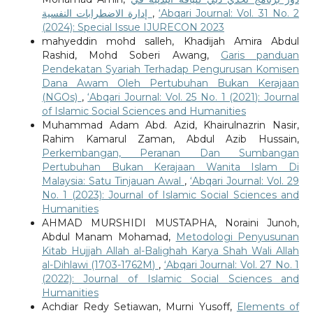
إدارة الاضطرابات النفسية
,
‘Abqari Journal: Vol. 31 No. 2
(2024): Special Issue IJURECON 2023
mahyeddin mohd salleh, Khadijah Amira Abdul
Rashid, Mohd Soberi Awang,
Garis panduan
Pendekatan Syariah Terhadap Pengurusan Komisen
Dana Awam Oleh Pertubuhan Bukan Kerajaan
(NGOs)
,
‘Abqari Journal: Vol. 25 No. 1 (2021): Journal
of Islamic Social Sciences and Humanities
Muhammad Adam Abd. Azid, Khairulnazrin Nasir,
Rahim Kamarul Zaman, Abdul Azib Hussain,
Perkembangan, Peranan Dan Sumbangan
Pertubuhan Bukan Kerajaan Wanita Islam Di
Malaysia: Satu Tinjauan Awal
,
‘Abqari Journal: Vol. 29
No. 1 (2023): Journal of Islamic Social Sciences and
Humanities
AHMAD MURSHIDI MUSTAPHA, Noraini Junoh,
Abdul Manam Mohamad,
Metodologi Penyusunan
Kitab Hujjah Allah al-Balighah Karya Shah Wali Allah
al-Dihlawi (1703-1762M)
,
‘Abqari Journal: Vol. 27 No. 1
(2022): Journal of Islamic Social Sciences and
Humanities
Achdiar Redy Setiawan, Murni Yusoff,
Elements of