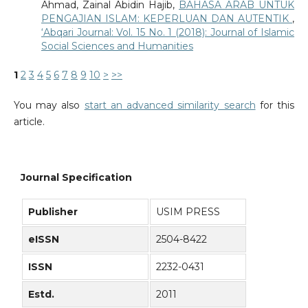
Ahmad, Zainal Abidin Hajib,
BAHASA ARAB UNTUK
PENGAJIAN ISLAM: KEPERLUAN DAN AUTENTIK
,
‘Abqari Journal: Vol. 15 No. 1 (2018): Journal of Islamic
Social Sciences and Humanities
1
2
3
4
5
6
7
8
9
10
>
>>
You may also
start an advanced similarity search
for this
article.
Journal Specification
Publisher
USIM PRESS
eISSN
2504-8422
ISSN
2232-0431
Estd.
2011