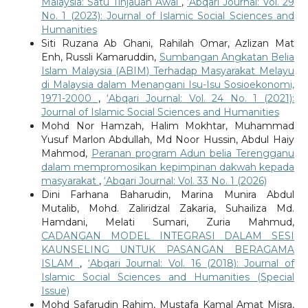
Malaysia: Satu Tinjauan Awal
,
‘Abqari Journal: Vol. 29
No. 1 (2023): Journal of Islamic Social Sciences and
Humanities
Siti Ruzana Ab Ghani, Rahilah Omar, Azlizan Mat
Enh, Russli Kamaruddin,
Sumbangan Angkatan Belia
Islam Malaysia (ABIM) Terhadap Masyarakat Melayu
di Malaysia dalam Menangani Isu-Isu Sosioekonomi,
1971-2000
,
‘Abqari Journal: Vol. 24 No. 1 (2021):
Journal of Islamic Social Sciences and Humanities
Mohd Nor Hamzah, Halim Mokhtar, Muhammad
Yusuf Marlon Abdullah, Md Noor Hussin, Abdul Haiy
Mahmod,
Peranan program Adun belia Terengganu
dalam mempromosikan kepimpinan dakwah kepada
masyarakat
,
‘Abqari Journal: Vol. 33 No. 1 (2026)
Dini Farhana Baharudin, Marina Munira Abdul
Mutalib, Mohd. Zaliridzal Zakaria, Suhailiza Md.
Hamdani, Melati Sumari, Zuria Mahmud,
CADANGAN MODEL INTEGRASI DALAM SESI
KAUNSELING UNTUK PASANGAN BERAGAMA
ISLAM
,
‘Abqari Journal: Vol. 16 (2018): Journal of
Islamic Social Sciences and Humanities (Special
Issue)
Mohd Safarudin Rahim, Mustafa Kamal Amat Misra,