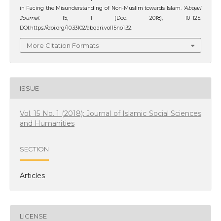
in Facing the Misunderstanding of Non-Muslim towards Islam.
‘Abqari
Journal
. 15, 1 (Dec. 2018), 10–125.
DOI:https://doi.org/10.33102/abqari.vol15no1.32.
More Citation Formats
ISSUE
Vol. 15 No. 1 (2018): Journal of Islamic Social Sciences
and Humanities
SECTION
Articles
LICENSE