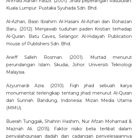
Ahmad Adnan Fadzil. (2001). Jihad peperangan Rasulullah.
Kuala Lumpur: Pustaka Syuhada Sdn. Bhd.
Al-Azhari, Basri Ibrahim Al-Hasani Al-Azhari dan Rohaizan
Baru. (2012). Menjawab tuduhan paderi Kristian terhadap
Al-Quran. Batu Caves, Selangor: Al-Hidayah Publication
House of Publishers Sdn. Bhd.
Arieff Salleh Rosman. (2001). Murtad menurut
perundangan Islam. Skudai, Johor: Universiti Teknologi
Malaysia.
Azyumardi Azra. (2010). Fiqh jihad sebuah karya
monumental terlengkap tentang jihad menurut Al-Quran
dan Sunnah. Bandung, Indonesia: Mizan Media Utama
(MMU).
Buerah Tunggak, Shahrin Hashim, Nur Afzan Mohamad &
Maznah Ali. (2015). Faktor risiko belia terlibat dalam
penyalahgunaan dadah dan cadangan penyelesaiannya