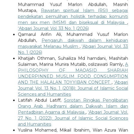
Muhammad Yusuf Marlon Abdullah, Masnih
Mustapa,
Rawatan spiritual Islam (RSI) sebagai
pendekatan pemulihan holistik terhadap komuniti
men sex men (MSM) dan biseksual di Malaysia
,
‘Abqari Journal: Vol. 33 No. 1 (2026)
Qamarul Arifin Ali, Muhammad Yusuf Marlon
Abdullah,
Pengaruh dakwah dalam kehidupan
masyarakat Melanau Muslim
,
‘Abqari Journal: Vol. 33
No. 1 (2026)
Khatijah Othman, Suhailiza Md hamdani, Mashitah
Sulaiman, Marina Munira Mutalib, oslizawati Ramly,
A
PHILOSOPHY OF MAQASID SHARIAH
UNDERPINNED MUSLIM FOOD CONSUMPTION
AND THE HALALAN TOYYIBAN CONCEPT
,
‘Abqari
Journal: Vol. 13 No. 1 (2018): Journal of Islamic Social
Sciences and Humanities
Latifah Abdul Latiff,
Sorotan Ringkas Penglibatan
Orang Arab Hadhrami dalam Dakwah Islam dan
Pentadbiran Agama di Malaysia
,
‘Abqari Journal: Vol.
27 No. 1 (2022): Journal of Islamic Social Sciences
and Humanities
Yuslina Mohamed, Mikail Ibrahim, Wan Azura Wan